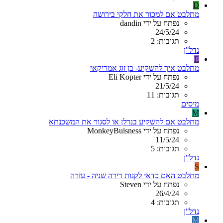
D
מתלבט אם למכור את חלקי בירושה
נפתח על ידי dandin
24/5/24
תגובות: 2
נדל"ן
E
מתלבט איך להשקיע- בן זוג אמריקאי
נפתח על ידי Eli Kopter
21/5/24
תגובות: 11
מיסים
M
מתלבט אם להשקיע בנדלן או לסגור את המשכנתא
נפתח על ידי MonkeyBuisness
11/5/24
תגובות: 5
נדל"ן
S
מתלבט האם כדאי לקנות דירה שניה - עזרה
נפתח על ידי Steven
26/4/24
תגובות: 4
נדל"ן
M