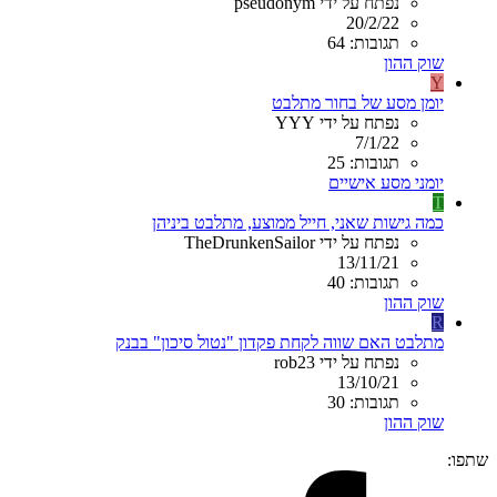
נפתח על ידי pseudonym
20/2/22
תגובות: 64
שוק ההון
Y
יומן מסע של בחור מתלבט
נפתח על ידי YYY
7/1/22
תגובות: 25
יומני מסע אישיים
T
כמה גישות שאני, חייל ממוצע, מתלבט ביניהן
נפתח על ידי TheDrunkenSailor
13/11/21
תגובות: 40
שוק ההון
R
מתלבט האם שווה לקחת פקדון "נטול סיכון" בבנק
נפתח על ידי rob23
13/10/21
תגובות: 30
שוק ההון
שתפו: