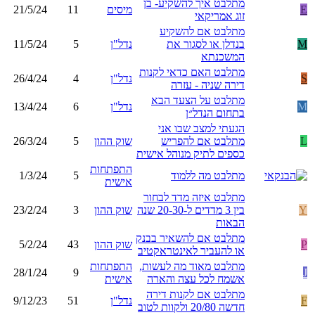
מתלבט איך להשקיע- בן
E
מיסים
11
21/5/24
זוג אמריקאי
מתלבט אם להשקיע
M
בנדלן או לסגור את
נדל"ן
5
11/5/24
המשכנתא
מתלבט האם כדאי לקנות
S
נדל"ן
4
26/4/24
דירה שניה - עזרה
מתלבט על הצעד הבא
M
נדל"ן
6
13/4/24
בתחום הנדל״ן
הגעתי למצב שבו אני
L
מתלבט אם להפריש
שוק ההון
5
26/3/24
כספים לתיק מנוהל אישית
התפתחות
מתלבט מה ללמוד
5
1/3/24
אישית
מתלבט איזה מדד לבחור
Y
בין 3 מדדים ל-20-30 שנה
שוק ההון
3
23/2/24
הבאות
מתלבט אם להשאיר בבנק
P
שוק ההון
43
5/2/24
או להעביר לאינטראקטיב
מתלבט מאוד מה לעשות,
התפתחות
28/1/24
9
J
אשמח לכל עצה והארה
אישית
מתלבט אם לקנות דירה
F
נדל"ן
51
9/12/23
חדשה 20/80 ולקוות לטוב