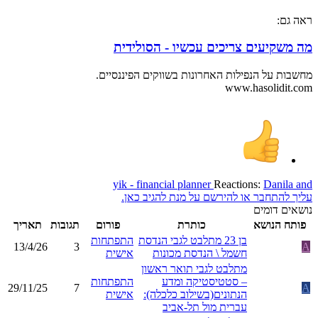
ראה גם:
מה משקיעים צריכים עכשיו - הסולידית
מחשבות על הנפילות האחרונות בשווקים הפיננסיים.
www.hasolidit.com
yik - financial planner
Reactions:
Danila
and
עליך להתחבר או להירשם על מנת להגיב כאן.
נושאים דומים
פותח הנושא
כותרת
פורום
תגובות
תאריך
בן 23 מתלבט לגבי הנדסת
התפתחות
13/4/26
3
A
חשמל \ הנדסת מכונות
אישית
מתלבט לגבי תואר ראשון
– סטטיסטיקה ומדע
התפתחות
29/11/25
7
A
הנתונים(בשילוב כלכלה):
אישית
עברית מול תל-אביב