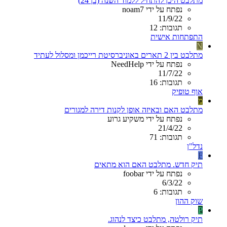
מתלבט היכן להתחיל ללמוד השנה (בן 24)
נפתח על ידי noam7
11/9/22
תגובות: 12
התפתחות אישית
N
מתלבט בין 2 תארים באוניברסיטת רייכמן ומסלול לעתיד
נפתח על ידי NeedHelp
11/7/22
תגובות: 16
אוף טופיק
מ
מתלבט האם ובאיזה אופן לקנות דירה למגורים
נפתח על ידי משקיע גרוע
21/4/22
תגובות: 71
נדל"ן
F
תיק חדש. מתלבט האם הוא מתאים
נפתח על ידי foobar
6/3/22
תגובות: 6
שוק ההון
P
תיק רולטה, מתלבט כיצד לנהוג.