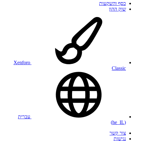
כסף והשקעות
שוק ההון
Xenforo
Classic
עברית
(he_IL)
צור קשר
נגישות