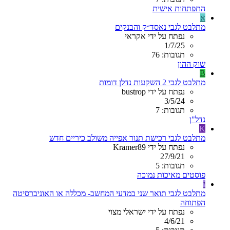
התפתחות אישית
א
מתלבט לגבי נאסד״ק והבנקים
נפתח על ידי אקראי
1/7/25
תגובות: 76
שוק ההון
B
מתלבט לגבי 2 השקעות נדלן דומות
נפתח על ידי bustrop
3/5/24
תגובות: 7
נדל"ן
K
מתלבט לגבי רכישת תנור אפייה משולב כיריים חדש
נפתח על ידי Kramer89
27/9/21
תגובות: 5
פוסטים מאיכות נמוכה
י
מתלבט לגבי תואר שני במדעי המחשב- מכללה או האוניברסיטה
הפתוחה
נפתח על ידי ישראלי מצוי
4/6/21