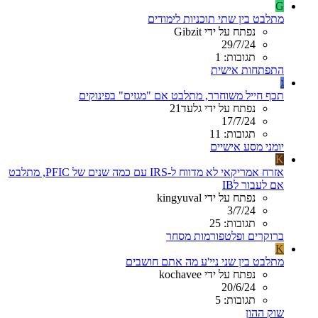
G
מתלבט בין שתי תוכניות לימודים
נפתח על ידי Gibzit
29/7/24
תגובות: 1
התפתחות אישית
ג
תכף חייל משוחרר, מתלבט אם "מגזים" בפינוקים
נפתח על ידי גלעד21
17/7/24
תגובות: 11
יומני מסע אישיים
K
אזרח אמריקאי לא מדווח ל-IRS עם כמה שנים של PFIC, מתלבט
אם לעבור לIB
נפתח על ידי kingyuval
3/7/24
תגובות: 25
ברוקרים ופלטפורמות מסחר
K
מתלבט בין שני ניי'ע מה אתם חושבים
נפתח על ידי kochavee
20/6/24
תגובות: 5
שוק ההון