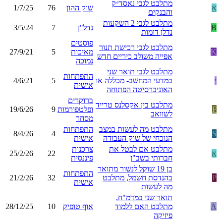
מתלבט לגבי נאסד״ק
א
שוק ההון
76
1/7/25
והבנקים
מתלבט לגבי 2 השקעות
B
נדל"ן
7
3/5/24
נדלן דומות
פוסטים
מתלבט לגבי רכישת תנור
K
מאיכות
5
27/9/21
אפייה משולב כיריים חדש
נמוכה
מתלבט לגבי תואר שני
התפתחות
י
במדעי המחשב- מכללה או
5
4/6/21
אישית
האוניברסיטה הפתוחה
ברוקרים
מתלבט בין אקסלנס טרייד
F
ופלטפורמות
9
19/6/26
לשוואב
מסחר
מתלבט מה לעשות במצב
התפתחות
8/4/26
4
S
הנוכחי של שוק העבודה
אישית
מתלבט אם לבטל את
צרכנות
א
22
25/2/26
חברותי בשב"ן
פיננסית
בן 19 שוקל לנשור מתואר
התפתחות
P
בהנדסת חשמל, מתלבט
32
21/2/26
אישית
מה לעשות
תואר שני במדמ"ח,
A
מתלבט האם ללמוד
אוף טופיק
10
28/12/25
פיזיקה