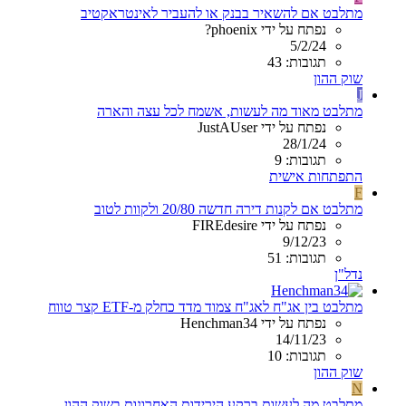
מתלבט אם להשאיר בבנק או להעביר לאינטראקטיב
נפתח על ידי phoenix?
5/2/24
תגובות: 43
שוק ההון
J
מתלבט מאוד מה לעשות, אשמח לכל עצה והארה
נפתח על ידי JustAUser
28/1/24
תגובות: 9
התפתחות אישית
F
מתלבט אם לקנות דירה חדשה 20/80 ולקוות לטוב
נפתח על ידי FIREdesire
9/12/23
תגובות: 51
נדל"ן
מתלבט בין אג"ח לאג"ח צמוד מדד כחלק מ-ETF קצר טווח
נפתח על ידי Henchman34
14/11/23
תגובות: 10
שוק ההון
N
מתלבט מה לעשות ברקע הירידות האחרונות בשוק ההון