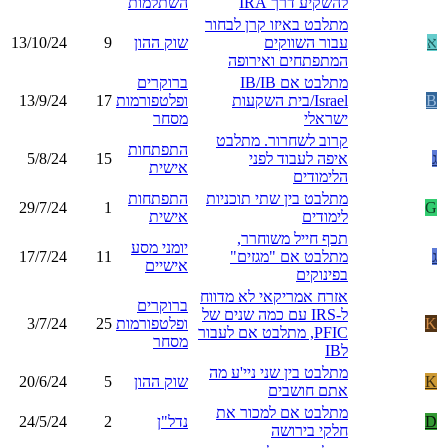
להשקיע דרך IRA
השתלמות
מתלבט באיזו קרן לבחור
א
עבור השווקים
שוק ההון
9
13/10/24
המתפתחים ואירופה
מתלבט אם IB/IB
ברוקרים
B
Israel/בית השקעות
ופלטפורמות
17
13/9/24
ישראלי
מסחר
קרוב לשחרור. מתלבט
התפתחות
ג
איפה לעבוד לפני
15
5/8/24
אישית
הלימודים
מתלבט בין שתי תוכניות
התפתחות
29/7/24
1
G
לימודים
אישית
תכף חייל משוחרר,
יומני מסע
ג
מתלבט אם "מגזים"
11
17/7/24
אישיים
בפינוקים
אזרח אמריקאי לא מדווח
ברוקרים
ל-IRS עם כמה שנים של
K
ופלטפורמות
25
3/7/24
PFIC, מתלבט אם לעבור
מסחר
לIB
מתלבט בין שני ניי'ע מה
K
שוק ההון
5
20/6/24
אתם חושבים
מתלבט אם למכור את
D
נדל"ן
2
24/5/24
חלקי בירושה