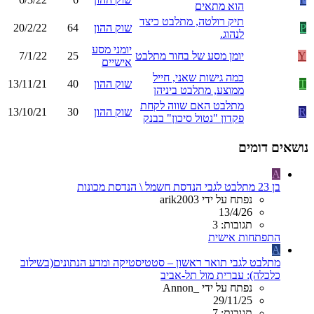
הוא מתאים
תיק רולטה, מתלבט כיצד
P
שוק ההון
64
20/2/22
לנהוג.
יומני מסע
Y
יומן מסע של בחור מתלבט
25
7/1/22
אישיים
כמה גישות שאני, חייל
T
שוק ההון
40
13/11/21
ממוצע, מתלבט ביניהן
מתלבט האם שווה לקחת
R
שוק ההון
30
13/10/21
פקדון "נטול סיכון" בבנק
נושאים דומים
A
בן 23 מתלבט לגבי הנדסת חשמל \ הנדסת מכונות
נפתח על ידי arik2003
13/4/26
תגובות: 3
התפתחות אישית
A
מתלבט לגבי תואר ראשון – סטטיסטיקה ומדע הנתונים(בשילוב
כלכלה): עברית מול תל-אביב
נפתח על ידי _Annon
29/11/25
תגובות: 7