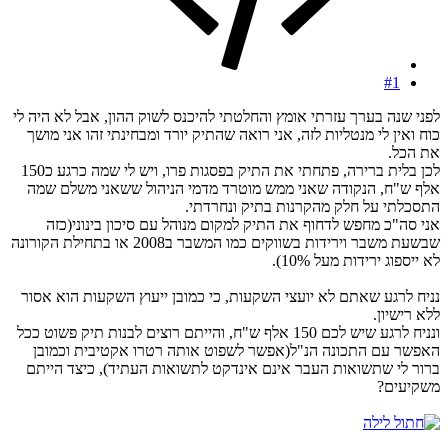
#1
לפני שנה בערך עזרתי אומץ והחלטתי להיכנס לשוק ההון, אבל לא היה לי
כוח ואין לי מנטליות לזה, אני רואה שהתיק יורד ומבחינתי זהו אני מושך
את הכל.
לכן בלית ברירה, פתחתי את התיק בפסגות פרו, ויש לי שמה כרגע כ150
אלף ש"ח, הנקודה שאני ממש מוטרד מדמי הניהול ששאני משלם שמה
התסכלתי על חלק מהקרנות בתיק ונחרדתי.
אני סה"כ מחפש לדחוף את התיק למקום מנוהל עם סיכון בינוני(כזה
שבשעת משבר וירידות בשווקים כמו המשבר ב2008 או בתחילת הקורונה
לא ייספוג ירידות מעל 10%).
נניח לרגע שאתם לא יועצי השקעות, כי כמובן ייעוץ השקעות הוא אסור
ללא רישיון.
ונניח לרגע שיש לכם 150 אלף ש"ח, והייתם רוצים לבנות תיק פשוט ככל
האפשר עם התכונה הנ"ל(אפשר לשפוט אותה רטרו אקטיבית וכמובן
ברור לי שתשואות העבר אינם אינדקט לתשואות העתיד), כיצד הייתם
משקיעים?