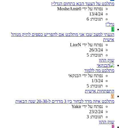
מתלבט על הצעד הבא בתחום הנדל״ן
נפתח על ידי MosheAmir0
13/4/24
תגובות: 6
נדל"ן
L
הגעתי למצב שבו אני מתלבט אם להפריש כספים לתיק מנוהל
אישית
נפתח על ידי LiorN
26/3/24
תגובות: 5
שוק ההון
מתלבט מה ללמוד
נפתח על ידי הבנקאי
1/3/24
תגובות: 5
התפתחות אישית
Y
מתלבט איזה מדד לבחור בין 3 מדדים ל-20-30 שנה הבאות
נפתח על ידי Yakir
23/2/24
תגובות: 3
שוק ההון
P