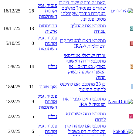
האם זה נכון לעשות ביטוח
פנסיה, גמל
שארים בפנסיה? מתלבט
וקרנות
26
16/12/25
בעקבות פידבק שקיבלתי
השתלמות
מסוכן פנסיוני.
מתלבט אם להחליף
התפתחות
18/11/25
13
S
עבודה
אישית
פנסיה, גמל
מתלבט האם להעביר קרן
L
וקרנות
0
5/10/25
השתלמות ל-IRA
השתלמות
אזרח ישראלי-אמריקאי
מתלבט: דירה ראשונה
ל
בארץ, בארה״ב – או
נדל"ן
14
15/8/25
המשך השקעה בשוק
ההון?
בן 23 מתלבט אם להיכנס
I
אוף טופיק
11
18/4/25
לתחום ההייטק
פנסיה, גמל
מתלבט האם לעביר את
וקרנות
9
18/2/25
הפנסיה ל IRA
השתלמות
מתלבט כמה משכנתא
V
נדל"ן
5
14/2/25
לקחת
מתלבט אם לפתוח קרן
פנסיה, גמל
השתלמות רק בשביל
וקרנות
6
12/2/25