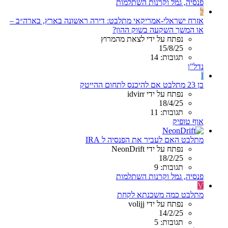
פנסיה, גמל וקרנות השתלמות
ל
אזרח ישראלי-אמריקאי מתלבט: דירה ראשונה בארץ, בארה״ב –
או המשך השקעה בשוק ההון?
נפתח על ידי לצאת מהמרוץ
15/8/25
תגובות: 14
נדל"ן
I
בן 23 מתלבט אם להיכנס לתחום ההייטק
נפתח על ידי idvirr
18/4/25
תגובות: 11
אוף טופיק
מתלבט האם לעביר את הפנסיה ל IRA
נפתח על ידי NeonDrift
18/2/25
תגובות: 9
פנסיה, גמל וקרנות השתלמות
V
מתלבט כמה משכנתא לקחת
נפתח על ידי volijj
14/2/25
תגובות: 5