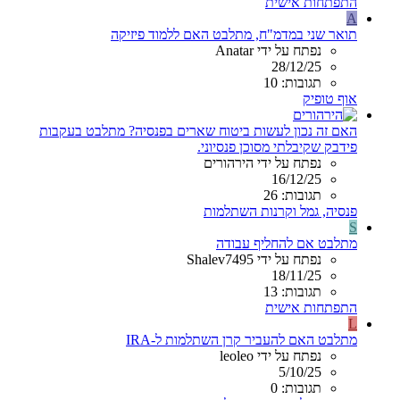
התפתחות אישית
A
תואר שני במדמ"ח, מתלבט האם ללמוד פיזיקה
נפתח על ידי Anatar
28/12/25
תגובות: 10
אוף טופיק
האם זה נכון לעשות ביטוח שארים בפנסיה? מתלבט בעקבות
פידבק שקיבלתי מסוכן פנסיוני.
נפתח על ידי הירהורים
16/12/25
תגובות: 26
פנסיה, גמל וקרנות השתלמות
S
מתלבט אם להחליף עבודה
נפתח על ידי Shalev7495
18/11/25
תגובות: 13
התפתחות אישית
L
מתלבט האם להעביר קרן השתלמות ל-IRA
נפתח על ידי leoleo
5/10/25
תגובות: 0