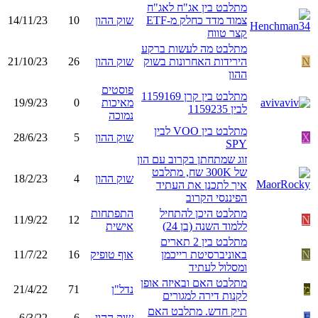
מתלבט בין אג"ח לאג"ח
צמוד מדד כחלק מ-ETF
שוק ההון
10
14/11/23
קצר טווח
מתלבט מה לעשות ברקע
N
הירידות האחרונות בשוק
שוק ההון
26
21/10/23
ההון
פוסטים
מתלבט בין קרן 1159169
מאיכות
0
19/9/23
לבין 1159235
נמוכה
מתלבט בין VOO לבין
X
שוק ההון
5
28/6/23
SPY
זוג שמתחתן בקרוב עם הון
של 300K שח, מתלבט
שוק ההון
4
18/2/23
איך לתכנן את העתיד
הפיננסי הקרוב
מתלבט היכן להתחיל
התפתחות
11/9/22
12
N
ללמוד השנה (בן 24)
אישית
מתלבט בין 2 תארים
N
באוניברסיטת רייכמן
אוף טופיק
16
11/7/22
ומסלול לעתיד
מתלבט האם ובאיזה אופן
מ
נדל"ן
71
21/4/22
לקנות דירה למגורים
תיק חדש. מתלבט האם
F
שוק ההון
6
6/3/22