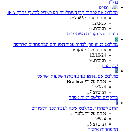
נדל"ן
מתלבט אם לפתוח קרן השתלמות רק בשביל להשקיע דרך IRA
נפתח על ידי koko85
12/2/25
תגובות: 6
פנסיה, גמל וקרנות השתלמות
א
מתלבט באיזו קרן לבחור עבור השווקים המתפתחים ואירופה
נפתח על ידי אקראי
13/10/24
תגובות: 9
שוק ההון
B
מתלבט אם IB/IB Israel/בית השקעות ישראלי
נפתח על ידי Bearbear
13/9/24
תגובות: 17
ברוקרים ופלטפורמות מסחר
ג
קרוב לשחרור. מתלבט איפה לעבוד לפני הלימודים
נפתח על ידי גלעד21
5/8/24
תגובות: 15
התפתחות אישית