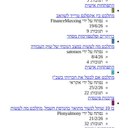
תגובות: 5
התפתחות אישית
F
מתלבט בין אקסלנס טרייד לשוואב
נפתח על ידי FinanceMaxxing
19/6/26
תגובות: 9
ברוקרים ופלטפורמות מסחר
S
מתלבט מה לעשות במצב הנוכחי של שוק העבודה
נפתח על ידי satoraos
8/4/26
תגובות: 4
התפתחות אישית
א
מתלבט אם לבטל את חברותי בשב"ן
נפתח על ידי אקראי
25/2/26
תגובות: 22
צרכנות פיננסית
P
בן 19 שוקל לנשור מתואר בהנדסת חשמל, מתלבט מה לעשות
נפתח על ידי Plonyalmony
21/2/26
תגובות: 32