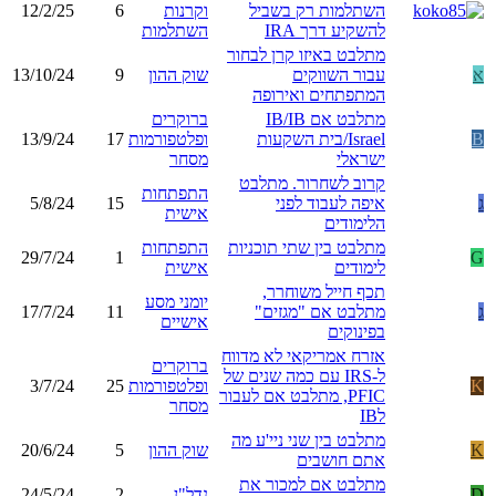
השתלמות רק בשביל
וקרנות
6
12/2/25
להשקיע דרך IRA
השתלמות
מתלבט באיזו קרן לבחור
א
עבור השווקים
שוק ההון
9
13/10/24
המתפתחים ואירופה
מתלבט אם IB/IB
ברוקרים
B
Israel/בית השקעות
ופלטפורמות
17
13/9/24
ישראלי
מסחר
קרוב לשחרור. מתלבט
התפתחות
ג
איפה לעבוד לפני
15
5/8/24
אישית
הלימודים
מתלבט בין שתי תוכניות
התפתחות
29/7/24
1
G
לימודים
אישית
תכף חייל משוחרר,
יומני מסע
ג
מתלבט אם "מגזים"
11
17/7/24
אישיים
בפינוקים
אזרח אמריקאי לא מדווח
ברוקרים
ל-IRS עם כמה שנים של
K
ופלטפורמות
25
3/7/24
PFIC, מתלבט אם לעבור
מסחר
לIB
מתלבט בין שני ניי'ע מה
K
שוק ההון
5
20/6/24
אתם חושבים
מתלבט אם למכור את
D
נדל"ן
2
24/5/24