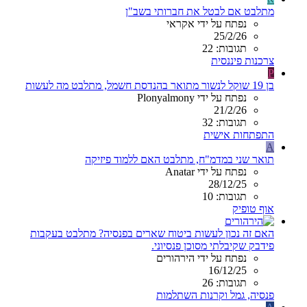
מתלבט אם לבטל את חברותי בשב"ן
נפתח על ידי אקראי
25/2/26
תגובות: 22
צרכנות פיננסית
P
בן 19 שוקל לנשור מתואר בהנדסת חשמל, מתלבט מה לעשות
נפתח על ידי Plonyalmony
21/2/26
תגובות: 32
התפתחות אישית
A
תואר שני במדמ"ח, מתלבט האם ללמוד פיזיקה
נפתח על ידי Anatar
28/12/25
תגובות: 10
אוף טופיק
האם זה נכון לעשות ביטוח שארים בפנסיה? מתלבט בעקבות
פידבק שקיבלתי מסוכן פנסיוני.
נפתח על ידי הירהורים
16/12/25
תגובות: 26
פנסיה, גמל וקרנות השתלמות