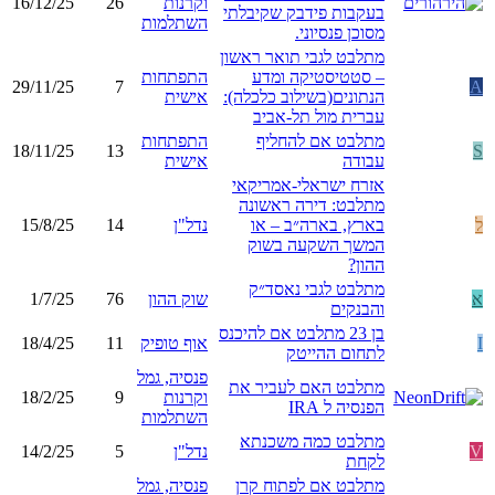
וקרנות
26
16/12/25
בעקבות פידבק שקיבלתי
השתלמות
מסוכן פנסיוני.
מתלבט לגבי תואר ראשון
– סטטיסטיקה ומדע
התפתחות
29/11/25
7
A
הנתונים(בשילוב כלכלה):
אישית
עברית מול תל-אביב
מתלבט אם להחליף
התפתחות
18/11/25
13
S
עבודה
אישית
אזרח ישראלי-אמריקאי
מתלבט: דירה ראשונה
ל
בארץ, בארה״ב – או
נדל"ן
14
15/8/25
המשך השקעה בשוק
ההון?
מתלבט לגבי נאסד״ק
א
שוק ההון
76
1/7/25
והבנקים
בן 23 מתלבט אם להיכנס
I
אוף טופיק
11
18/4/25
לתחום ההייטק
פנסיה, גמל
מתלבט האם לעביר את
וקרנות
9
18/2/25
הפנסיה ל IRA
השתלמות
מתלבט כמה משכנתא
V
נדל"ן
5
14/2/25
לקחת
מתלבט אם לפתוח קרן
פנסיה, גמל