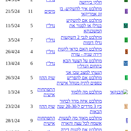
חלקי בירושה
מתלבט איך להשקיע- בן
E
מיסים
11
21/5/24
זוג אמריקאי
מתלבט אם להשקיע
M
בנדלן או לסגור את
נדל"ן
5
11/5/24
המשכנתא
מתלבט לגבי 2 השקעות
B
נדל"ן
7
3/5/24
נדלן דומות
מתלבט האם כדאי לקנות
S
נדל"ן
4
26/4/24
דירה שניה - עזרה
מתלבט על הצעד הבא
M
נדל"ן
6
13/4/24
בתחום הנדל״ן
הגעתי למצב שבו אני
L
מתלבט אם להפריש
שוק ההון
5
26/3/24
כספים לתיק מנוהל אישית
התפתחות
מתלבט מה ללמוד
5
1/3/24
אישית
מתלבט איזה מדד לבחור
Y
בין 3 מדדים ל-20-30 שנה
שוק ההון
3
23/2/24
הבאות
מתלבט מאוד מה לעשות,
התפתחות
28/1/24
9
J
אשמח לכל עצה והארה
אישית
מתלבט אם לקנות דירה