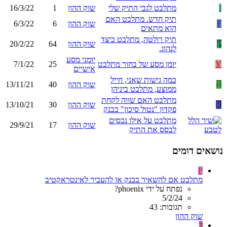
I
מתלבט לגבי התיק שלי
שוק ההון
1
16/3/22
תיק חדש. מתלבט האם
F
שוק ההון
6
6/3/22
הוא מתאים
תיק רולטה, מתלבט כיצד
P
שוק ההון
64
20/2/22
לנהוג.
יומני מסע
Y
יומן מסע של בחור מתלבט
25
7/1/22
אישיים
כמה גישות שאני, חייל
T
שוק ההון
40
13/11/21
ממוצע, מתלבט ביניהן
מתלבט האם שווה לקחת
R
שוק ההון
30
13/10/21
פקדון "נטול סיכון" בבנק
מתלבט על אילו נכסים
שוק ההון
17
29/9/21
לבסס את התיק
נושאים דומים
P
מתלבט אם להשאיר בבנק או להעביר לאינטראקטיב
נפתח על ידי phoenix?
5/2/24
תגובות: 43
שוק ההון
ל