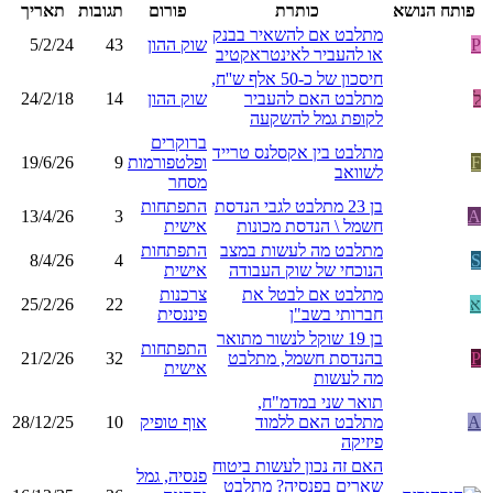
פותח הנושא
כותרת
פורום
תגובות
תאריך
מתלבט אם להשאיר בבנק
P
שוק ההון
43
5/2/24
או להעביר לאינטראקטיב
חיסכון של כ-50 אלף ש''ח,
ל
מתלבט האם להעביר
שוק ההון
14
24/2/18
לקופת גמל להשקעה
ברוקרים
מתלבט בין אקסלנס טרייד
F
ופלטפורמות
9
19/6/26
לשוואב
מסחר
בן 23 מתלבט לגבי הנדסת
התפתחות
13/4/26
3
A
חשמל \ הנדסת מכונות
אישית
מתלבט מה לעשות במצב
התפתחות
8/4/26
4
S
הנוכחי של שוק העבודה
אישית
מתלבט אם לבטל את
צרכנות
א
22
25/2/26
חברותי בשב"ן
פיננסית
בן 19 שוקל לנשור מתואר
התפתחות
P
בהנדסת חשמל, מתלבט
32
21/2/26
אישית
מה לעשות
תואר שני במדמ"ח,
A
מתלבט האם ללמוד
אוף טופיק
10
28/12/25
פיזיקה
האם זה נכון לעשות ביטוח
פנסיה, גמל
שארים בפנסיה? מתלבט