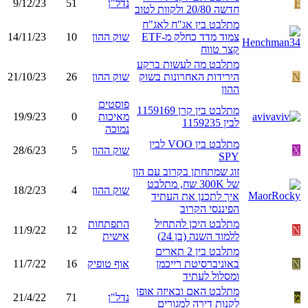
F
נדל"ן
51
9/12/23
חדשה 20/80 ולקוות לטוב
מתלבט בין אג"ח לאג"ח
צמוד מדד כחלק מ-ETF
שוק ההון
10
14/11/23
קצר טווח
מתלבט מה לעשות ברקע
N
הירידות האחרונות בשוק
שוק ההון
26
21/10/23
ההון
פוסטים
מתלבט בין קרן 1159169
מאיכות
0
19/9/23
לבין 1159235
נמוכה
מתלבט בין VOO לבין
X
שוק ההון
5
28/6/23
SPY
זוג שמתחתן בקרוב עם הון
של 300K שח, מתלבט
שוק ההון
4
18/2/23
איך לתכנן את העתיד
הפיננסי הקרוב
מתלבט היכן להתחיל
התפתחות
11/9/22
12
N
ללמוד השנה (בן 24)
אישית
מתלבט בין 2 תארים
N
באוניברסיטת רייכמן
אוף טופיק
16
11/7/22
ומסלול לעתיד
מתלבט האם ובאיזה אופן
מ
נדל"ן
71
21/4/22
לקנות דירה למגורים