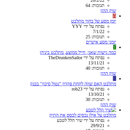
20/2/22
תגובות: 64
שוק ההון
Y
יומן מסע של בחור מתלבט
נפתח על ידי YYY
7/1/22
תגובות: 25
יומני מסע אישיים
T
כמה גישות שאני, חייל ממוצע, מתלבט ביניהן
נפתח על ידי TheDrunkenSailor
13/11/21
תגובות: 40
שוק ההון
R
מתלבט האם שווה לקחת פקדון "נטול סיכון" בבנק
נפתח על ידי rob23
13/10/21
תגובות: 30
שוק ההון
מתלבט על אילו נכסים לבסס את התיק
נפתח על ידי שיר הלל לטבע
29/9/21