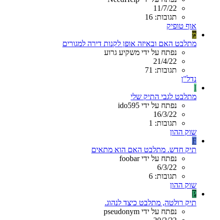
11/7/22
תגובות: 16
אוף טופיק
מ
מתלבט האם ובאיזה אופן לקנות דירה למגורים
נפתח על ידי משקיע גרוע
21/4/22
תגובות: 71
נדל"ן
I
מתלבט לגבי התיק שלי
נפתח על ידי ido595
16/3/22
תגובות: 1
שוק ההון
F
תיק חדש. מתלבט האם הוא מתאים
נפתח על ידי foobar
6/3/22
תגובות: 6
שוק ההון
P
תיק רולטה, מתלבט כיצד לנהוג.
נפתח על ידי pseudonym