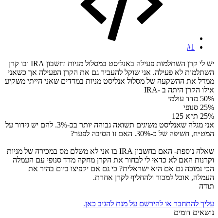
#1
יש לי קרן השתלמות פעילה באנליסט במסלול מניות וחשבון IRA ובו קרן
השתלמות לא פעילה. אני שוקל להעביר גם את הקרן הפעילה אך כשאני
ממדל את ההשקעה של מסלול אנליסט מניות במדדים שאני הייתי משקיע
אילו הקרן היתה ב -IRA
50% מדד עולמי
25% סנופי
25% ת״א 125
אני מגלה שאנליסט משיגים תשואה גבוהה יותר בכ-3%. להם יש גידור על
המט״ח, חשיפה של כ-30%. האם זו הסיבה לפער?
שאלה נוספת- האם בחשבון IRA בו אני לא משלם מס במכירה של מניות
וקרנות האם לא כדאי לי לבחור את הקרן מחקה מדד סנופי עם העמלה
הכי נמוכה גם אם היא ישראלית? כי גם אם יקפיצו ביום בהיר את
העמלה, אוכל למכור ולהחליף לקרן אחרת.
תודה
עליך להתחבר או להירשם על מנת להגיב כאן.
נושאים דומים