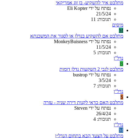
מתלבט איך להשקיע- בן זוג אמריקאי
נפתח על ידי Eli Kopter
21/5/24
תגובות: 11
מיסים
M
מתלבט אם להשקיע בנדלן או לסגור את המשכנתא
נפתח על ידי MonkeyBuisness
11/5/24
תגובות: 5
נדל"ן
B
מתלבט לגבי 2 השקעות נדלן דומות
נפתח על ידי bustrop
3/5/24
תגובות: 7
נדל"ן
S
מתלבט האם כדאי לקנות דירה שניה - עזרה
נפתח על ידי Steven
26/4/24
תגובות: 4
נדל"ן
M
מתלבט על הצעד הבא בתחום הנדל״ן