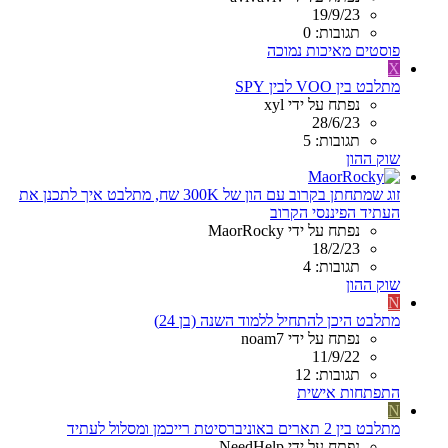
19/9/23
תגובות: 0
פוסטים מאיכות נמוכה
X
מתלבט בין VOO לבין SPY
נפתח על ידי xyl
28/6/23
תגובות: 5
שוק ההון
זוג שמתחתן בקרוב עם הון של 300K שח, מתלבט איך לתכנן את
העתיד הפיננסי הקרוב
נפתח על ידי MaorRocky
18/2/23
תגובות: 4
שוק ההון
N
מתלבט היכן להתחיל ללמוד השנה (בן 24)
נפתח על ידי noam7
11/9/22
תגובות: 12
התפתחות אישית
N
מתלבט בין 2 תארים באוניברסיטת רייכמן ומסלול לעתיד
נפתח על ידי NeedHelp