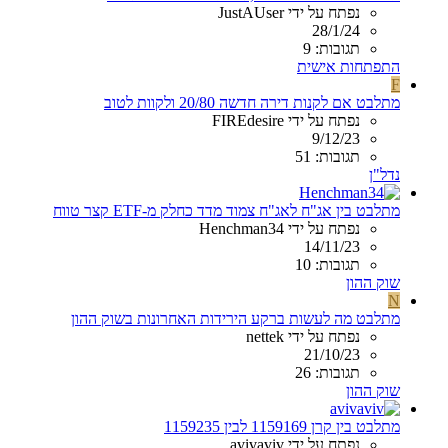
נפתח על ידי JustAUser
28/1/24
תגובות: 9
התפתחות אישית
F
מתלבט אם לקנות דירה חדשה 20/80 ולקוות לטוב
נפתח על ידי FIREdesire
9/12/23
תגובות: 51
נדל"ן
מתלבט בין אג"ח לאג"ח צמוד מדד כחלק מ-ETF קצר טווח
נפתח על ידי Henchman34
14/11/23
תגובות: 10
שוק ההון
N
מתלבט מה לעשות ברקע הירידות האחרונות בשוק ההון
נפתח על ידי nettek
21/10/23
תגובות: 26
שוק ההון
מתלבט בין קרן 1159169 לבין 1159235
נפתח על ידי avivaviv