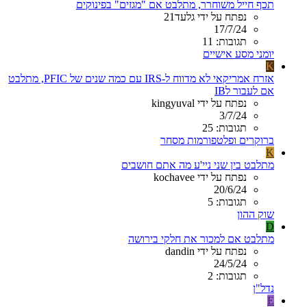
תכף חייל משוחרר, מתלבט אם "מגזים" בפינוקים
נפתח על ידי גלעד21
17/7/24
תגובות: 11
יומני מסע אישיים
K
אזרח אמריקאי לא מדווח ל-IRS עם כמה שנים של PFIC, מתלבט
אם לעבור לIB
נפתח על ידי kingyuval
3/7/24
תגובות: 25
ברוקרים ופלטפורמות מסחר
K
מתלבט בין שני ניי'ע מה אתם חושבים
נפתח על ידי kochavee
20/6/24
תגובות: 5
שוק ההון
D
מתלבט אם למכור את חלקי בירושה
נפתח על ידי dandin
24/5/24
תגובות: 2
נדל"ן
E