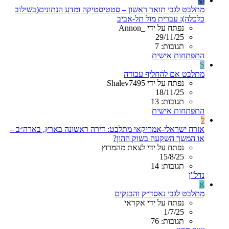
A
מתלבט לגבי תואר ראשון – סטטיסטיקה ומדע הנתונים(בשילוב
כלכלה): עברית מול תל-אביב
נפתח על ידי _Annon
29/11/25
תגובות: 7
התפתחות אישית
S
מתלבט אם להחליף עבודה
נפתח על ידי Shalev7495
18/11/25
תגובות: 13
התפתחות אישית
ל
אזרח ישראלי-אמריקאי מתלבט: דירה ראשונה בארץ, בארה״ב –
או המשך השקעה בשוק ההון?
נפתח על ידי לצאת מהמרוץ
15/8/25
תגובות: 14
נדל"ן
א
מתלבט לגבי נאסד״ק והבנקים
נפתח על ידי אקראי
1/7/25
תגובות: 76