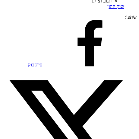
תגובות: 17
שוק ההון
שתפו:
פייסבוק