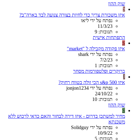
שוק ההון
ל
איזו משכורת צריך כדי לחיות בצורה צנועה לבד בארה"ב?
נפתח על ידי ליאו
11/3/23
תגובות: 9
התפתחות אישית
S
איזו פקודה מקבילה ל "market"
נפתח על ידי shark
7/2/23
תגובות: 1
ברוקרים ופלטפורמות מסחר
J
איזו s&p 500 הכי זולה בטווח רחוק?
נפתח על ידי jonjon1234
24/10/22
תגובות: 10
שוק ההון
S
מחיר למשתכן בדרום - איזו דירה לבחור והאם כדאי לרכוש ללא
משכנתא
נפתח על ידי Solidguy
10/9/22
תגובות: 5