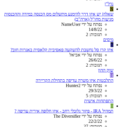
נדל"ן
N
שאלה| יש איזו דרך להימנע מתשלום מס הכנסה במידה וההכנסות
מגיעות מחו"ל (ארה"ב)
נפתח על ידי NameUser
14/8/22
תגובות: 2
מיסים
א
איזו קרן סל נחשבת להשקעה פאסיבית קלאסית באגרות חוב?
נפתח על ידי אביאל
26/6/22
תגובות: 2
שוק ההון
H
התלבטות איזו משרה עדיפה בתחילת הקריירה
נפתח על ידי Hunter2
29/3/22
תגובות: 5
התפתחות אישית
T
תמהיל IRA - פיזור גלובלי רחב - איזו חלופה אירית עדיפה ?
נפתח על ידי The Diversifier
22/2/22
תגובות: 27