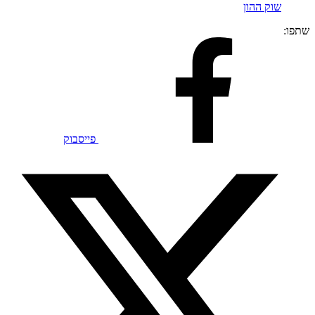
שוק ההון
שתפו:
פייסבוק