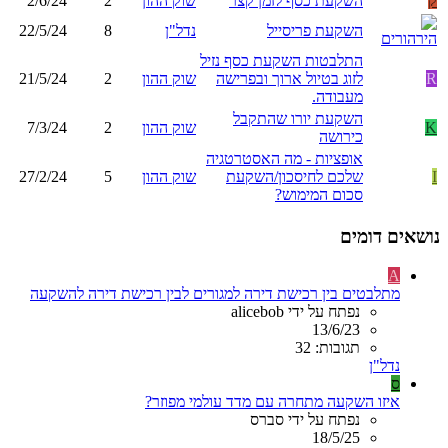
ק
השקעת כסף לזמן קצר
שוק ההון
2
2/6/24
השקעת פריסייל
נדל"ן
8
22/5/24
התלבטות השקעת כסף נזיל
R
לזוג בטיול ארוך ובפרישה
שוק ההון
2
21/5/24
מעבודה.
השקעת יורו שהתקבל
K
שוק ההון
2
7/3/24
כירושה
אופציות - מה האסטרטגיה
I
שלכם לחיסכון/השקעת
שוק ההון
5
27/2/24
סכום המימוש?
נושאים דומים
A
מתלבטים בין רכישת דירה למגורים לבין רכישת דירה להשקעה
נפתח על ידי alicebob
13/6/23
תגובות: 32
נדל"ן
ס
איזו השקעה מתחרה עם מדד עולמי מפוזר?
נפתח על ידי סברס
18/5/25