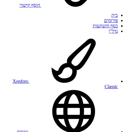
הוסף קישור
בית
פורומים
כסף והשקעות
נדל"ן
Xenforo
Classic
עברית