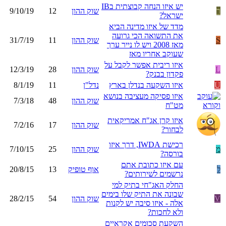
יש איזו הנחה קבוצתית בIB
ר
שוק ההון
12
9/10/19
ישראל?
מדד של איזו מדינה הביא
את התשואה הכי גרועה
S
שוק ההון
11
31/7/19
מאז 2008 ויש לו נייר ערך
שעוקב אחריו מאז
איזו ריבית אפשר לקבל על
L
שוק ההון
28
12/3/19
פקדון בבנק?
U
איזו השקעה בנדלן בארץ
נדל"ן
11
8/1/19
איזו פסיקה מעציבה בנושא
שוק ההון
48
7/3/18
מט"ח
איזו קרן אג"ח אמריקאית
שוק ההון
17
7/2/16
לבחור?
רכישת IWDA, דרך איזו
מ
שוק ההון
25
7/10/15
בורסה?
עם איזו כתובת אתם
ל
אוף טופיק
13
20/8/15
נרשמים לשירותים?
החלק האג"חי בתיק למי
שבונה את התיק שלו בימים
V
שוק ההון
54
28/2/15
אלה - איזו סיבה יש לקנות
ולא לחכות?
השקעת סכומים אקראיים