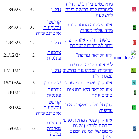
מתלבטים בין רכישת דירה
A
למגורים לבין רכישת דירה
נדל"ן
32
13/6/23
להשקעה
קריפטו
איזו השקעה מתחרה עם
ס
והשקעות
27
18/5/25
מדד עולמי מפוזר?
אלטרנטיביות
רכישת דירה - איזו קורצת
F
נדל"ן
12
18/2/25
יותר לשוכרים לדעתכם
צרכנות
איזו הלוואה עדיפה?
2
21/12/24
פיננסית
לפי איזו תקופה נקבעות
M
הריביות הממוצעות בחישוב
נדל"ן
7
17/11/24
עמלת היוון
א
איזו קרן עולמית הכי שווה?
שוק ההון
5
15/10/24
איזו הלוואה היא בתנאים
צרכנות
נ
18
18/1/24
טובים יותר
פיננסית
קריפטו
קרן סל על הביטקוין - איזו
D
והשקעות
2
13/1/24
עדיפה?
אלטרנטיביות
איזו קרן פנסיה מחקת סנופי
פוסטים
בחרתם ולמה? (יש גם
מ
מאיכות
6
5/6/23
סיכום של תמונת המצב
נמוכה
היום)