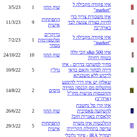
איזו פקודה מקבילה ל
S
שוק ההון
1
3/5/23
"market"
איזו משכורת צריך כדי
התפתחות
ל
לחיות בצורה צנועה לבד
9
11/3/23
אישית
בארה"ב?
ברוקרים
איזו פקודה מקבילה ל
S
ופלטפורמות
1
7/2/23
"market"
מסחר
איזו s&p 500 הכי זולה
J
שוק ההון
10
24/10/22
בטווח רחוק?
מחיר למשתכן בדרום - איזו
S
דירה לבחור והאם כדאי
נדל"ן
5
10/9/22
לרכוש ללא משכנתא
שאלה| יש איזו דרך להימנע
מתשלום מס הכנסה במידה
N
מיסים
2
14/8/22
וההכנסות מגיעות מחו"ל
(ארה"ב)
איזו קרן סל נחשבת
א
להשקעה פאסיבית
שוק ההון
2
26/6/22
קלאסית באגרות חוב?
התלבטות איזו משרה
התפתחות
29/3/22
5
H
עדיפה בתחילת הקריירה
אישית
תמהיל IRA - פיזור גלובלי