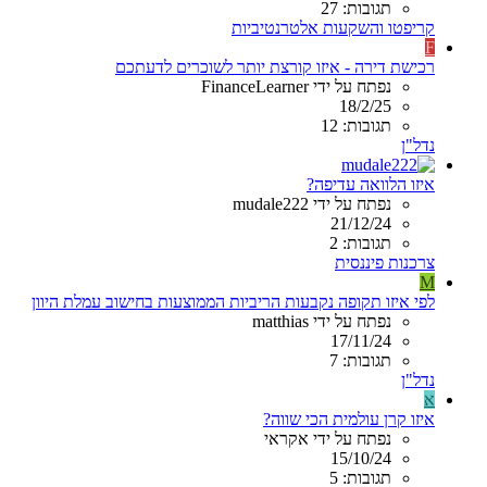
תגובות: 27
קריפטו והשקעות אלטרנטיביות
F
רכישת דירה - איזו קורצת יותר לשוכרים לדעתכם
נפתח על ידי FinanceLearner
18/2/25
תגובות: 12
נדל"ן
איזו הלוואה עדיפה?
נפתח על ידי mudale222
21/12/24
תגובות: 2
צרכנות פיננסית
M
לפי איזו תקופה נקבעות הריביות הממוצעות בחישוב עמלת היוון
נפתח על ידי matthias
17/11/24
תגובות: 7
נדל"ן
א
איזו קרן עולמית הכי שווה?
נפתח על ידי אקראי
15/10/24
תגובות: 5