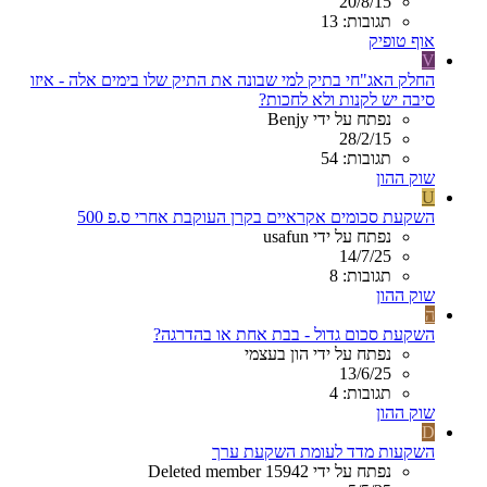
20/8/15
תגובות: 13
אוף טופיק
V
החלק האג"חי בתיק למי שבונה את התיק שלו בימים אלה - איזו
סיבה יש לקנות ולא לחכות?
נפתח על ידי Benjy
28/2/15
תגובות: 54
שוק ההון
U
השקעת סכומים אקראיים בקרן העוקבת אחרי ס.פ 500
נפתח על ידי usafun
14/7/25
תגובות: 8
שוק ההון
ה
השקעת סכום גדול - בבת אחת או בהדרגה?
נפתח על ידי הון בעצמי
13/6/25
תגובות: 4
שוק ההון
D
השקעות מדד לעומת השקעת ערך
נפתח על ידי Deleted member 15942