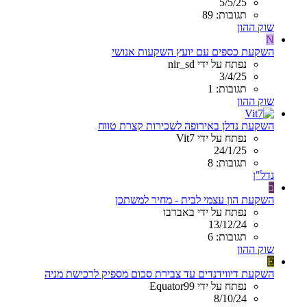
5/5/25
תגובות: 89
שוק ההון
N
השקעת כספים עם יועץ השקעות אנושי
נפתח על ידי nir_sd
3/4/25
תגובות: 1
שוק ההון
השקעת נדלן באירופה לשכירות קצרת טווח
נפתח על ידי Vit7
24/1/25
תגובות: 8
נדל"ן
ב
השקעת הון עצמי לבית - מחיר למשתכן
נפתח על ידי באברבו
13/12/24
תגובות: 6
שוק ההון
E
השקעת דיווידנדים עד צבירת סכום מספיק לרכישת מניה
נפתח על ידי Equator99
8/10/24