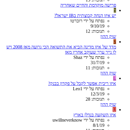
פרישה מוקדמת והחיים שאחריה
ר
יש איזו הנחה קבוצתית בIB ישראל?
נפתח על ידי רוברטו
9/10/19
תגובות: 12
שוק ההון
S
מדד של איזו מדינה הביא את התשואה הכי גרועה מאז 2008 ויש
לו נייר ערך שעוקב אחריו מאז
נפתח על ידי Shaz
31/7/19
תגובות: 11
שוק ההון
L
איזו ריבית אפשר לקבל על פקדון בבנק?
נפתח על ידי Leo1
12/3/19
תגובות: 28
שוק ההון
U
איזו השקעה בנדלן בארץ
נפתח על ידי uwillneverknow
8/1/19