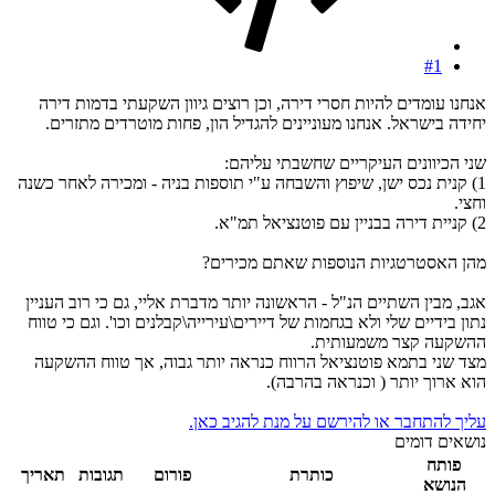
#1
אנחנו עומדים להיות חסרי דירה, וכן רוצים גיוון השקעתי בדמות דירה
יחידה בישראל. אנחנו מעוניינים להגדיל הון, פחות מוטרדים מתזרים.
שני הכיוונים העיקריים שחשבתי עליהם:
1) קנית נכס ישן, שיפוץ והשבחה ע"י תוספות בניה - ומכירה לאחר כשנה
וחצי.
2) קניית דירה בבניין עם פוטנציאל תמ"א.
מהן האסטרטגיות הנוספות שאתם מכירים?
אגב, מבין השתיים הנ"ל - הראשונה יותר מדברת אליי, גם כי רוב העניין
נתון בידיים שלי ולא בגחמות של דיירים\עירייה\קבלנים וכו'. וגם כי טווח
ההשקעה קצר משמעותית.
מצד שני בתמא פוטנציאל הרווח כנראה יותר גבוה, אך טווח ההשקעה
הוא ארוך יותר ( וכנראה בהרבה).
עליך להתחבר או להירשם על מנת להגיב כאן.
נושאים דומים
פותח
כותרת
פורום
תגובות
תאריך
הנושא