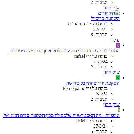
תגובות: 2
שוק ההון
השקעת פריסייל
נפתח על ידי הירהורים
22/5/24
תגובות: 8
נדל"ן
R
התלבטות השקעת כסף נזיל לזוג בטיול ארוך ובפרישה מעבודה.
נפתח על ידי rafael
21/5/24
תגובות: 2
שוק ההון
K
השקעת יורו שהתקבל כירושה
נפתח על ידי kernelpanic
7/3/24
תגובות: 2
שוק ההון
I
אופציות - מה האסטרטגיה שלכם לחיסכון/השקעת סכום המימוש?
נפתח על ידי IBM
27/2/24
תגובות: 5