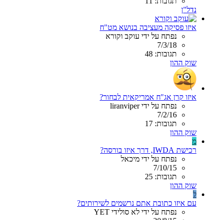
תגובות: 11
נדל"ן
איזו פסיקה מעציבה בנושא מט"ח
נפתח על ידי עוקב וקורא
7/3/18
תגובות: 48
שוק ההון
איזו קרן אג"ח אמריקאית לבחור?
נפתח על ידי liranviper
7/2/16
תגובות: 17
שוק ההון
מ
רכישת IWDA, דרך איזו בורסה?
נפתח על ידי מיכאל
7/10/15
תגובות: 25
שוק ההון
ל
עם איזו כתובת אתם נרשמים לשירותים?
נפתח על ידי לא סולידי YET