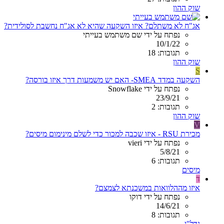
שוק ההון
אג"ח לא משתלם? איזו השקעה שהיא לא אג"ח נחשבת לסולידית?
נפתח על ידי שם משתמש בעייתי
10/1/22
תגובות: 18
שוק ההון
S
השקעה במדד SMEA- האם יש משמעות דרך איזו בורסה?
נפתח על ידי Snowflake
23/9/21
תגובות: 2
שוק ההון
V
מכירת RSU - איזו שכבה למכור כדי לשלם מינימום מיסים?
נפתח על ידי vieri
5/8/21
תגובות: 6
מיסים
ד
איזו מההלוואות במשכנתא לצמצם?
נפתח על ידי דוקו
14/6/21
תגובות: 8
נדל"ן