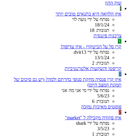
שוק ההון
נ
איזו הלוואה היא בתנאים טובים יותר
נפתח על ידי נועה לוי
18/1/24
תגובות: 18
צרכנות פיננסית
D
קרן סל על הביטקוין - איזו עדיפה?
נפתח על ידי dvir13
13/1/24
תגובות: 2
קריפטו והשקעות אלטרנטיביות
מ
איזו קרן פנסיה מחקת סנופי בחרתם ולמה? (יש גם סיכום של
תמונת המצב היום)
נפתח על ידי מי אני מה אני
5/6/23
תגובות: 6
פוסטים מאיכות נמוכה
S
איזו פקודה מקבילה ל "market"
נפתח על ידי shark
3/5/23
תגובות: 1