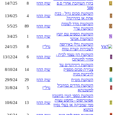
U
בקרן העוקבת אחרי ס.פ
שוק ההון
8
14/7/25
500
השקעת סכום גדול - בבת
ה
שוק ההון
4
13/6/25
אחת או בהדרגה?
השקעות מדד לעומת
D
שוק ההון
89
5/5/25
השקעת ערך
השקעת כספים עם יועץ
N
שוק ההון
1
3/4/25
השקעות אנושי
השקעת נדלן באירופה
נדל"ן
8
24/1/25
לשכירות קצרת טווח
השקעת הון עצמי לבית -
ב
שוק ההון
6
13/12/24
מחיר למשתכן
השקעת דיווידנדים עד
E
צבירת סכום מספיק
שוק ההון
14
8/10/24
לרכישת מניה
א
השקעת מט״ח
שוק ההון
29
29/9/24
השקעת מדדים במקביל
ד
נדל"ן
5
31/8/24
למשכנתא
השקעת כספי קטין בחשבון
אפוטרופוס - מחפש עצות
T
שוק ההון
13
10/6/24
ממי שמבין/ה או בעלי נסיון
בנושא