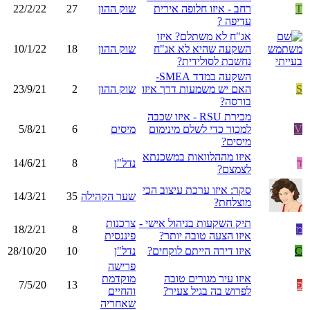
T
רחב - איזו חלופה אירית
שוק ההון
27
22/2/22
עדיפה ?
אג"ח לא משתלם? איזו
השקעה שהיא לא אג"ח
שוק ההון
18
10/1/22
נחשבת לסולידית?
השקעה במדד SMEA-
S
האם יש משמעות דרך איזו
שוק ההון
2
23/9/21
בורסה?
מכירת RSU - איזו שכבה
V
למכור כדי לשלם מינימום
מיסים
6
5/8/21
מיסים?
איזו מההלוואות במשכנתא
ד
נדל"ן
8
14/6/21
לצמצם?
סקר: איזו ערכת עיצוב הכי
שער הקהילה
35
14/3/21
מוצלחת?
תיק השקעות בניהול אישי -
צרכנות
מ
8
18/2/21
איזו הצעה טובה יותר?
פיננסית
C
איזו דירה הייתם לוקחים?
נדל"ן
10
28/10/20
פרישה
איזו עיר מגורים טובה
מוקדמת
פ
13
7/5/20
לפרוש בה בגיל צעיר?
והחיים
שאחריה