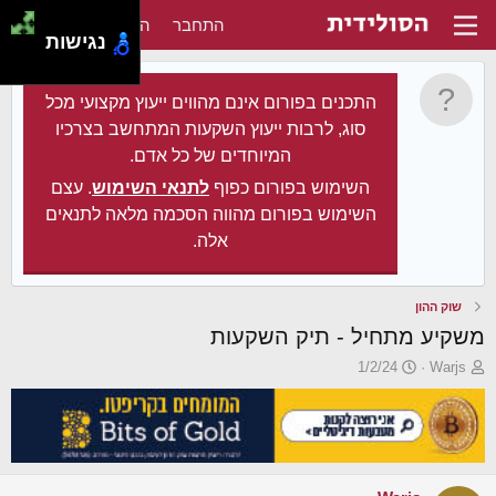
התחבר
הירשם
נגישות
התכנים בפורום אינם מהווים ייעוץ מקצועי מכל
סוג, לרבות ייעוץ השקעות המתחשב בצרכיו
המיוחדים של כל אדם.
השימוש בפורום כפוף
לתנאי השימוש
. עצם
השימוש בפורום מהווה הסכמה מלאה לתנאים
אלה.
שוק ההון
משקיע מתחיל - תיק השקעות
פ
פ
1/2/24
Warjs
ו
ו
ת
ר
ח
ס
ה
ם
נ
ב
ו
ת