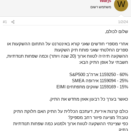
Warjs
W
ש
א
משתמש רשום
א
ר
י
ך
#1
1/2/24
שלום לכולם,
אחרי מספרי חודשים שאני קורא באינטרנט על התחום ההשקעות או
ספרים החלטתי שאני פותח תיק השקעות
ההשקעה תיהיה לטווח ארוך (20 שנה ויותר) וכמה שפחות תנודתיות,
חשבתי על אופן התיק הבא:
60% - 1159250 ארה"ב S&P500
25% - 1159094 אירופה SMEA
15% - 1159169 שווקים מתפתחים EIMI
כאשר בערך כל רבעון אאזן מחדש את התיק.
כולם קרנות איריות, דעתכם הכללית על התיק האם חלוקת התיק
טובה? מציעה פיזור רחב מספיק?
כפי שציינתי ההשקעה לטווח ארוך ולמנוע כמה שפחות תנודתיות
בתיק