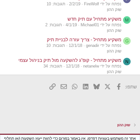
נפתח על ידי FireWolf
2/2/19
תגובות: 10
שוק ההון
משקיע מתחיל עם תיק חדש
M
נפתח על ידי Michael01
4/1/19
תגובות: 2
שוק ההון
משקיע מתחיל - צריך עזרה לבניית תיק
G
נפתח על ידי genadir
12/1/18
תגובות: 10
שוק ההון
משקיע מתחיל - קופ"ג להשקעה מול תיק בניהול עצמי
N
נפתח על ידי netanelw
12/1/18
תגובות: 34
שוק ההון
משקיע מתחיל- נושא האג"ח
ר
X
פייסבוק
Bluesky
LinkedIn
WhatsApp
דואר אלקטרוני
הוסף קישור
שתפו:
נפתח על ידי רונלד
29/1/24
תגובות: 11
שוק ההון
משקיע מתחיל
ר
נפתח על ידי רונלד
25/1/24
תגובות: 30
יומני מסע אישיים
משקיע מתחיל, מה קורה למניות שלי שהונפקו על ידי
B
שוק ההון
iShares במידה ופושטת רגל??
נפתח על ידי Bearbear
30/9/23
תגובות: 2
Xenforo Classic
עברית (he_IL)
אתר זה משתמש בעוגיות דפדפן. אין באמור בפורום כדי להוות ייעוץ השקעות ו/או תחליף