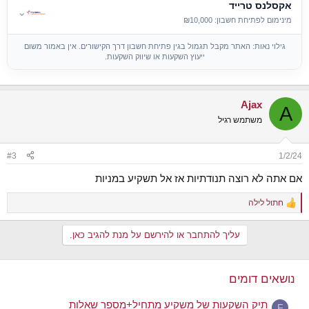
אקסלנס טרייד
⌄
מינימום לפתיחת חשבון: ₪10,000
גילוי נאות: האתר מקבל תגמול בגין פתיחת חשבון דרך הקישורים. אין באמור משום
ייעוץ השקעות או שיווק השקעות.
Ajax
A
משתמש רגיל
#3
1/2/24
אם אתה לא רוצה תנודתיות אז אל תשקיע במניות
חתול לילה
R
e
a
עליך להתחבר או להירשם על מנת להגיב כאן.
c
t
i
o
נושאים דומים
n
s
תיק השקעות של משקיע מתחיל+מספר שאלות
:
F