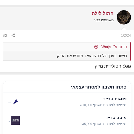
חתול לילה
משתמש בכיר
#2
1/2/24
נכתב ע"י Warjs:
כאשר בערך כל רבעון אאזן מחדש את התיק.
גוגל: הסולידית מייק
פתחו חשבון למסחר עצמאי
פסגות טרייד
⌄
מינימום לפתיחת חשבון: ₪10,000
מיטב טרייד
⌄
מינימום לפתיחת חשבון: ₪5,000