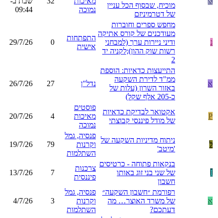
א
מאיכות
32
שבת ב-
מוכיח, שבסוף הכל עניין
נמוכה
09:44
של דטרמיניזם
מחפש ספרים וחוברות
מעודכנים של קורס אתיקה
התפתחות
נ
ודיני ניירות ערך (למבחני
0
29/7/26
אישית
רשות שוק ההון);לקניה יד
2
התייעצות כדאיות: הוספת
ממ"ד לדירת השקעה
א
נדל"ן
27
26/7/26
באזור השרון (עלות של
כ-205 אלף שקל)
פוסטים
אקטואר לבדיקת כדאיות
P
מאיכות
4
20/7/26
של מודל פיננסי קבוצתי
נמוכה
פנסיה, גמל
ניתוח מדיניות השקעה של
ל
וקרנות
79
19/7/26
'מיטב'
השתלמות
בנקאות פתוחה - כרטיסים
צרכנות
I
של שני בני זוג באותו
7
13/7/26
פיננסית
חשבון
רפורמת ״חשבון השקעה״
פנסיה, גמל
א
של משרד האוצר… מה
וקרנות
3
4/7/26
דעתכם?
השתלמות