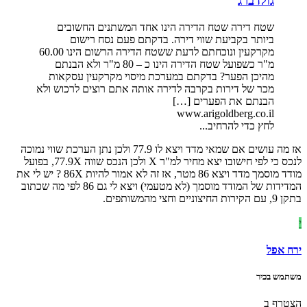
גולדברג
שטח דירה שטח הדירה הינו אחד המשתנים החשובים
ביותר בקביעת שווי דירה. בדקתם פעם נסח רישום
מקרקעין ונוכחתם לדעת ששטח הדירה הרשום הינו 60.00
מ"ר כשפועל שטח הדירה הינו כ – 80 מ"ר ולא הבנתם
מהיכן הפער? בדקתם במערכת מיסוי מקרקעין עסקאות
מכר של דירות בקרבה לדירה אותה אתם רוצים לרכוש ולא
הבנתם את הפערים […]
www.arigoldberg.co.il
לחץ כדי להרחיב...
אז מה עושים אם שמאי מדד ויצא לו 77.9 ולכן נתן הערכת שווי נמוכה
לנכס כי לפי חישובו יצא מחיר למ"ר X ולכן הנכס שווה 77.9X, בפועל
מודד מוסמך מדד ויצא 86 מטר, אז זה לא אמור להיות 86X ? יש לי את
המדידות של המודד מוסמך (לא מטעמי) ויצא לי גם 86 לפי מה שכתוב
בתקן 9, עם הקירות החיצוניים וחצי מהמשותפים.
י
ירח אפל
משתמש בכיר
הצטרף ב