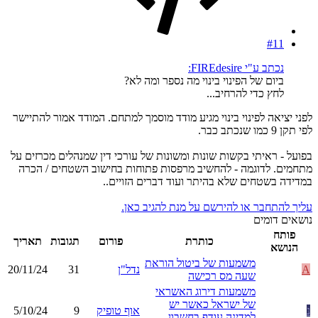
#11
נכתב ע"י FIREdesire:
ביום של הפינוי בינוי מה נספר ומה לא?
לחץ כדי להרחיב...
לפני יציאה לפינוי בינוי מגיע מודד מוסמך למתחם. המודד אמור להתיישר
לפי תקן 9 כמו שנכתב כבר.
בפועל - ראיתי בקשות שונות ומשונות של עורכי דין שמנהלים מכרזים על
מתחמים. לדוגמה - להחשיב מרפסות פתוחות בחישוב השטחים / הכרה
במדידה בשטחים שלא בהיתר ועוד דברים הזויים..
עליך להתחבר או להירשם על מנת להגיב כאן.
נושאים דומים
פותח
כותרת
פורום
תגובות
תאריך
הנושא
משמעות של ביטול הוראת
A
נדל"ן
31
20/11/24
שעה מס רכישה
משמעות דירוג האשראי
של ישראל כאשר יש
נ
אוף טופיק
9
5/10/24
למדינה עודף בחשבון