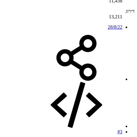
11,438
דירוג
13,211
28/8/22
#3