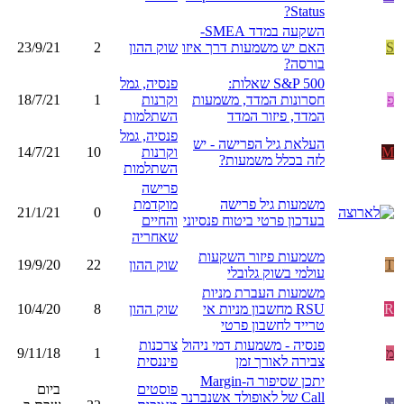
Status?
השקעה במדד SMEA-
S
האם יש משמעות דרך איזו
שוק ההון
2
23/9/21
בורסה?
S&P 500 שאלות:
פנסיה, גמל
פ
חסרונות המדד, משמעות
וקרנות
1
18/7/21
המדד, פיזור המדד
השתלמות
פנסיה, גמל
העלאת גיל הפרישה - יש
M
וקרנות
10
14/7/21
לזה בכלל משמעות?
השתלמות
פרישה
משמעות גיל פרישה
מוקדמת
21/1/21
0
בעדכון פרטי ביטוח פנסיוני
והחיים
שאחריה
משמעות פיזור השקעות
T
שוק ההון
22
19/9/20
עולמי בשוק גלובלי
משמעות העברת מניות
R
RSU מחשבון מניות אי
שוק ההון
8
10/4/20
טרייד לחשבון פרטי
פנסיה - משמעות דמי ניהול
צרכנות
מ
1
9/11/18
צבירה לאורך זמן
פיננסית
יתכן שסיפור ה-Margin
פוסטים
ביום
Call של לאופולד אשנברנר