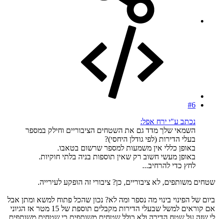
#6
נכתב ע"י ירח אפל:
השמאי שלך מדד גם את השטחים הציבוריים וחילק במספר
בעלי הדירות (לפי גודלן היחסי)?
באופן כללי אין משמעות למספר שרשום בטאבו.
באופן מעשי חשוב רק שאין תוספות בניה בלתי חוקיות.
לחץ כדי להרחיב...
שטחים משותפים, לא ציבוריים, כן? ציבורי זה הופקע לעירייה.
ביום של הפינוי בינוי מה נספר ומה לא? נכון שהכל פתוח למשא ומתן אבל
אם קוראים למשל שבעלי הדירות מקבלים תוספת של 15 מטר אז הגיוני
לי שזה על שטח הדירה ולא כולל שטחים משותפים כי שטחים משותפים