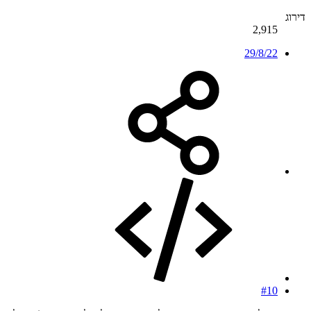
דירוג
2,915
29/8/22
#10