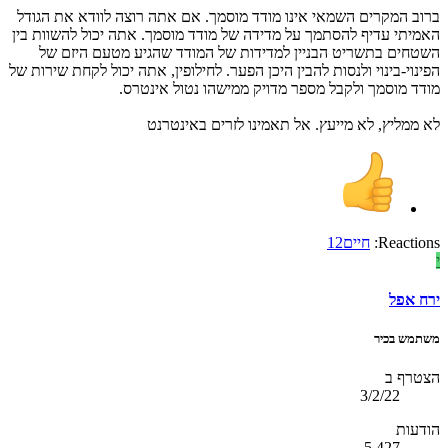
ברוב המקרים השמאי אינו מודד מוסמך. אם אתה רוצה לוודא את הגודל
האמיתי עדיף להסתמך על מדידה של מודד מוסמך. אתה יכול להשוות בין
השטחים בתשריט הבניין למדידות של המודד שהגיע מטעם היזם של
הפינוי-בינוי ולנסות להבין היכן הפער. לחילופין, אתה יכול לקחת שירות של
מודד מוסמך ולקבל מספר מדויק ממישהו נטול אינטרס.
לא ממליץ, לא מייעץ. אל תאמינו לזרים באינטרנט
Reactions:
חיים12
י
ירח אפל
משתמש בכיר
הצטרף ב
3/2/22
הודעות
5,427