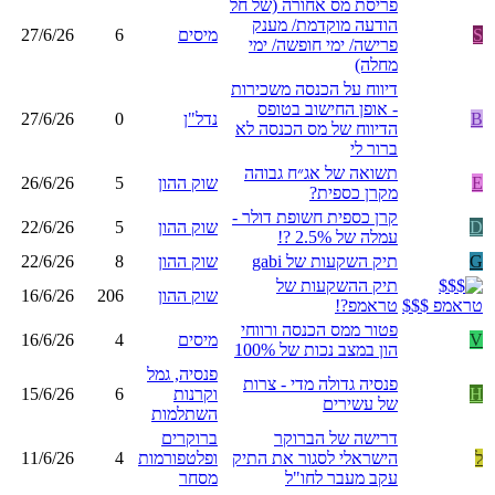
פריסת מס אחורה (של חל
הודעה מוקדמת/ מענק
S
מיסים
6
27/6/26
פרישה/ ימי חופשה/ ימי
מחלה)
דיווח על הכנסה משכירות
- אופן החישוב בטופס
B
נדל"ן
0
27/6/26
הדיווח של מס הכנסה לא
ברור לי
תשואה של אג״ח גבוהה
E
שוק ההון
5
26/6/26
מקרן כספית?
קרן כספית חשופת דולר -
D
שוק ההון
5
22/6/26
עמלה של 2.5% ?!
G
תיק השקעות של gabi
שוק ההון
8
22/6/26
תיק ההשקעות של
שוק ההון
206
16/6/26
טראמפ?!
פטור ממס הכנסה ורווחי
V
מיסים
4
16/6/26
הון במצב נכות של 100%
פנסיה, גמל
פנסיה גדולה מדי - צרות
H
וקרנות
6
15/6/26
של עשירים
השתלמות
דרישה של הברוקר
ברוקרים
ל
הישראלי לסגור את התיק
ופלטפורמות
4
11/6/26
עקב מעבר לחו"ל
מסחר