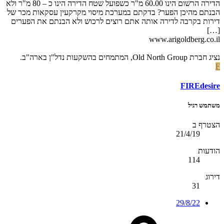
הדירה הרשום הינו 60.00 מ"ר כשפועל שטח הדירה הינו כ – 80 מ"ר ולא
הבנתם מהיכן הפער? בדקתם במערכת מיסוי מקרקעין עסקאות מכר של
דירות בקרבה לדירה אותה אתם רוצים לרכוש ולא הבנתם את הפערים
[…]
www.arigoldberg.co.il
נציג חברת Old North Group, המתמחים בהשקעות נדל"ן בארה"ב.
F
FIREdesire
משתמש רגיל
הצטרף ב
21/4/19
הודעות
114
דירוג
31
29/8/22