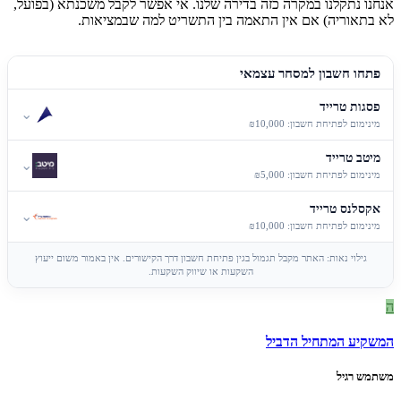
אנחנו נתקלנו במקרה כזה בדירה שלנו. אי אפשר לקבל משכנתא (בפועל,
לא בתאוריה) אם אין התאמה בין התשריט למה שבמציאות.
פתחו חשבון למסחר עצמאי
פסגות טרייד
⌄
מינימום לפתיחת חשבון: ₪10,000
מיטב טרייד
⌄
מינימום לפתיחת חשבון: ₪5,000
אקסלנס טרייד
⌄
מינימום לפתיחת חשבון: ₪10,000
גילוי נאות: האתר מקבל תגמול בגין פתיחת חשבון דרך הקישורים. אין באמור משום ייעוץ
השקעות או שיווק השקעות.
ה
המשקיע המתחיל הדביל
משתמש רגיל