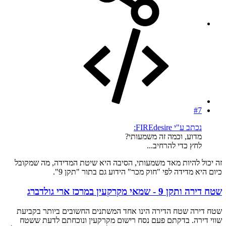
#7
נכתב ע"י FIREdesire:
מדוע, וכמה זה משמעותי?
לחץ כדי להרחיב...
זה יכול להיות מאד משמעותי, הסיבה היא שיטת המדידה, מה שמקובל
כיום היא מדידה לפי "חוק מכר" הידוע גם בתור "תקן 9".
שטח דירה ותקן 9 - שמאי מקרקעין במרכז ארי גולדברג
שטח דירה שטח הדירה הינו אחד המשתנים החשובים ביותר בקביעת
שווי דירה. בדקתם פעם נסח רישום מקרקעין ונוכחתם לדעת ששטח