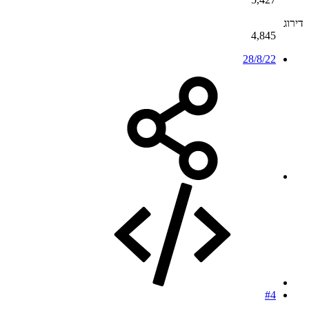
דירוג
4,845
28/8/22
#4