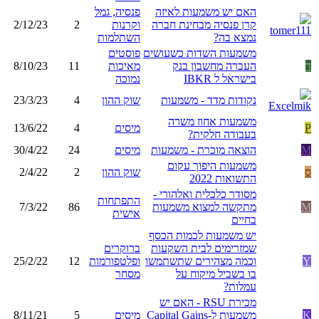
האם יש משמעות לאיזה
פנסיה, גמל
קרן פנסיה מבחינת חברה
וקרנות
2
2/12/23
נמצא בה?
השתלמות
משמעות השדות כשעושים
פוסטים
ד
העברה מחשבון בנק
מאיכות
11
8/10/23
בישראל ל IBKR
נמוכה
נקודות מדד - משמעות
שוק ההון
4
23/3/23
משמעות אחוז משרה
P
מיסים
4
13/6/22
בעבודה חלקית?
M
הוצאה מוכרת - משמעות
מיסים
24
30/4/22
משמעות היפוך עקום
ס
שוק ההון
2
2/4/22
התשואות 2022
מסודר כלכלית ואלהורי -
התפתחות
M
מתקשה למצוא משמעות
86
7/3/22
אישית
בחיים
יש משמעות לכמות הכסף
שמזרימים לבית השקעות
ברוקרים
Y
וכמה מצהירים שתשתמשו
ופלטפורמות
12
25/2/22
בו בשביל מיקוח על
מסחר
עמלות?
מכירת RSU - האם יש
K
משמעות ל-Capital Gains
מיסים
5
8/11/21