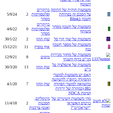
השוטף
משמעות חוקית של חתימה
ברוקרים
B
על הסכם זה בפתיחת
ופלטפורמות
2
5/9/24
חשבון בBlink
מסחר
ברוקרים
משמעות של חשבון מסחר
S
ופלטפורמות
0
4/6/22
משותף
מסחר
W
משמעות של שווי קרן סל
שוק ההון
2
30/1/22
משמעות של מספר חשבון
ע
אוף טופיק
11
15/12/21
בנק
משמעות של מחזור מכירות
מיסים
8
12/9/21
מני"ע בדוח השנתי
משמעות של אינפלציה על
E
שוק ההון
13
30/3/20
ני"ע
האם יש משמעות למועדי
ההפקדה בקופ"ג להשקעה
E
בהשוואה למועדי הפקדה
שוק ההון
7
4/1/20
בIB (במקרה של ירידות
ושיטת DCA)?
מהי משמעות השינויים של
מינימליזם,
כרטיס האשראי
חסכנות
2
11/4/18
"ישראכרט"?
ואנטי-צרכנות