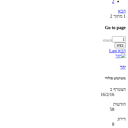
2
הבא
1 מתוך 2
Go to page
בצע
הבא
Last
יוזר
משתמש סולידי
הצטרף ב
16/2/16
הודעות
58
דירוג
8