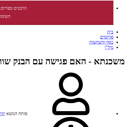
התכנים בפורום 
השימוש
בית
פורומים
כסף והשקעות
נדל"ן
משכנתא - האם פגישה עם הבנק שור
פותח הנושא
יוזר