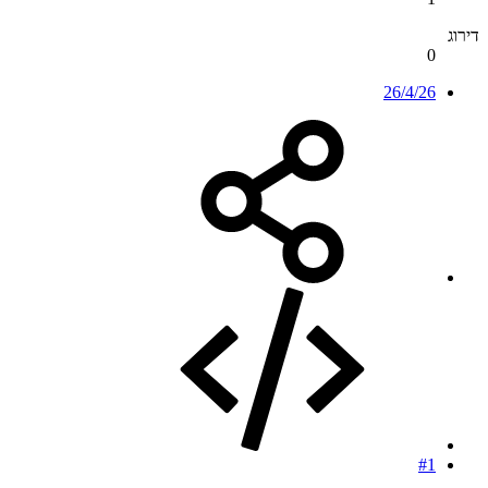
דירוג
0
26/4/26
#1