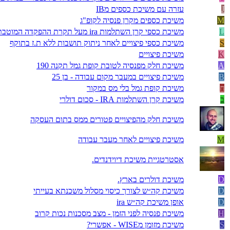
J
עזרה עם משיכת כספים מIB
M
משיכת כספים מקרן פנסיה לקופ"ג
L
משיכת כספי קרן השתלמות ira מעל תקרת ההפקדה המוטבת
S
משיכת כספי פיצויים לאחר ניתוק תושבות ללא ת.ז בתוקף
K
משיכת פיצויים
A
משיכת חלק מפנסיה לטובת קופת גמל תקנה 190
B
משיכת פיצויים במעבר מקום עבודה - בן 25
ח
משיכת קופת גמל בלי מס במקור
ב
משיכת קרן השתלמות IRA - סכום דולרי
משיכת חלק מהפיצויים פטורים ממס בתום העסקה
M
משיכת פיצויים לאחר מעבר עבודה
אסטרטגיית משיכת דיוידנדים.
D
משיכת דולרים בארץ.
D
משיכת קה״ש לצורך כיסוי מסלול משכנתא בעייתי
D
אופן משיכת קה״ש ira
H
משיכת פנסיה לפני הזמן - מצב מסכנות נכות קרוב
S
משיכת מזומן מWISE - אפשרי?