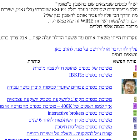
יש לי כספים שנמצאים שם בחשבון ב"מזומן"
חלק מדיבידנדים שקיבלתי בעבר וחלק מESPP שמכרתי (בלי נאמן, ישירות בחשבון)
מה הדרך הכי זולה להעביר אותם לחשבון בנק שלי?
הבנתי שלעשות ישירות WIRE זה יצא ממש יקר.
מדובר בכמה אלפי דולרים.
עקרונית הייתי משאיר אותם עד ששער הדולר יעלה קצת... אבל צריך כרגע
עליך להתחבר או להירשם על מנת להגיב כאן.
נושאים דומים
פותח הנושא
כותרת
J
משיכת של כספים שהופקדו לקצבה מוכרת
C
משיכת כספים מIBKR
משיכת כספים צבורים שיועדו לביטוח אובדן כושר עבודה
S
משיכת כספים מקופ"ג להשקעה בשביל השקעה עצמאית
D
איך לממן תשלום של 400K – משיכת כספים מהבורסה או מהקרן השתלמות?
T
משיכת כספים interactive brokers
N
משיכת כספים מקרן השתלמות לאחר 6 שנים
S
משיכת כספים מפוליסת חיסכון
Y
קופת גמל להשקעה - שאלה על משיכת כספים