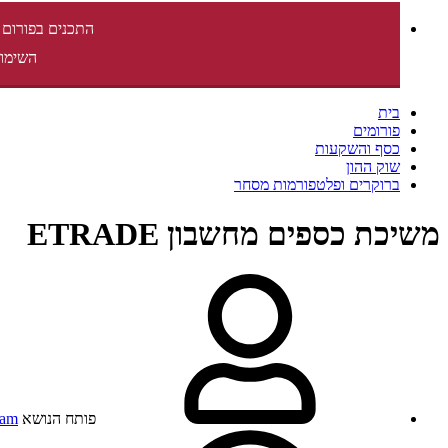
התכנים בפורום 
השימוש
בית
פורומים
כסף והשקעות
שוק ההון
ברוקרים ופלטפורמות מסחר
משיכת כספים מחשבון ETRADE
פותח הנושא
tam