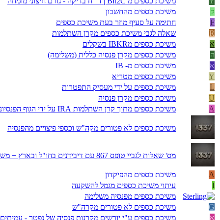
Y
משיכת כספים מ Bit2C | דו"ח בדיקה - גורם חיצוני מומחה
ק
משיכת כספים מהחשבון
F
חתימה על סעיף מוזר בעת משיכת כספים
R
שאלה לגבי משיכת כספים מקרן השתלמות
א
משיכת כספים מIBKR בשקלים
ה
משיכת כספים מקרן פנסיה כללית (משלימה)
א
משיכת כספים מ- IB
Y
משיכת כספים מטריא
L
משיכת כספים על ידי מעסיק התפטרות
U
משיכת כספים מקרן פנסיה
A
משיכת כספים מתוך קרן השתלמות IRA על ידי הגוף הפנסיוני ללא רשות
משיכת כספים לא פטורים מקה"ש וכספי פיצויים מהפנסיה
מס' שאלות לגביי טופס 867 עם דיבידנים בחו"ל ובארץ + משיכת כספים מקופ"ג
A
משיכת כספים מהפיקדון
I
עיתוי משיכת כספים מגמל להשקעה
משיכת כספים מפנסיה משלימה
G
משיכת כספים לא פטורים מקרה"ש
א
משיכת כספים ע"י יורשים מקרנות פנסיה של נפטר - עמיתים 