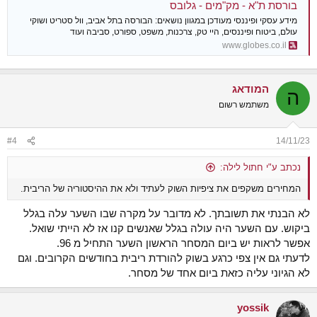
בורסת ת"א - מק"מים - גלובס
מידע עסקי ופיננסי מעודכן במגוון נושאים: הבורסה בתל אביב, וול סטריט ושוקי
עולם, ביטוח ופיננסים, היי טק, צרכנות, משפט, ספורט, סביבה ועוד
www.globes.co.il
המודאג
ה
משתמש רשום
#4
14/11/23
נכתב ע"י חתול לילה:
המחירים משקפים את ציפיות השוק לעתיד ולא את ההיסטוריה של הריבית.
לא הבנתי את תשובתך. לא מדובר על מקרה שבו השער עלה בגלל
ביקוש. עם השער היה עולה בגלל שאנשים קנו אז לא הייתי שואל.
אפשר לראות יש ביום המסחר הראשון השער התחיל מ 96.
לדעתי גם אין צפי כרגע בשוק להורדת ריבית בחודשים הקרובים. וגם
לא הגיוני עליה כזאת ביום אחד של מסחר.
yossik