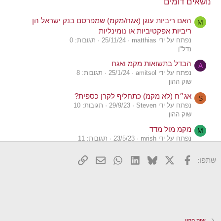
נושאים דומים
האם ריביות עוגן (אגח/מקמ) שמפרסם בנק ישראל הן
M
ריביות אפקטיביות או נומינליות
נפתח על ידי matthias
25/11/24
תגובות: 0
נדל"ן
הבדל בתשואות מקמ ואגח
A
נפתח על ידי amitsol
25/1/24
תגובות: 8
שוק ההון
אג״ח (לא מקמ) כתחליף לקרן כספית?
S
נפתח על ידי Steven
29/9/23
תגובות: 10
שוק ההון
מקמ מול מדד
M
נפתח על ידי mrish
23/5/23
תגובות: 11
שוק ההון
X
פייסבוק
Bluesky
LinkedIn
WhatsApp
דואר אלקטרוני
הוסף קישור
שתפו:
מקמ בדולרים/פרנק שוויצרי ?
ט
נפתח על ידי טרטליה
10/4/23
תגובות: 5
שוק ההון
חישוב תשואה נטו של מקמ
L
נפתח על ידי Legendary
4/3/23
תגובות: 10
שוק ההון
שוק ההון