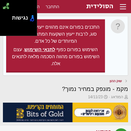
התחבר
הירשם
נגישות
התכנים בפורום אינם מהווים ייעוץ מקצועי מכל
סוג, לרבות ייעוץ השקעות המתחשב בצרכיו
המיוחדים של כל אדם.
השימוש בפורום כפוף
לתנאי השימוש
. עצם
השימוש בפורום מהווה הסכמה מלאה לתנאים
אלה.
שוק ההון
מקמ - מונפק במחיר נמוך?
פ
פ
המודאג
14/11/23
ו
ו
ת
ר
ח
ס
ה
ם
נ
ב
ו
ת