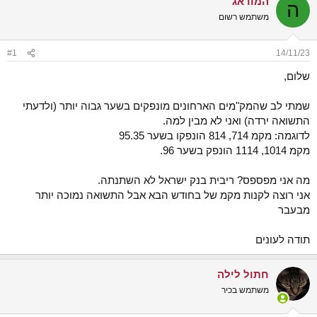
המודאג
ה
ש
א
משתמש רשום
א
ר
י
ך
#1
14/11/23
שלום,
שמתי לב שהמק"מים הארחונים מונפקים בשער גבוה יותר (ולדעתי
התשואה ירדה) ואני לא מבין למה.
לדוגמה: מקמ 714, 814 הונפקו בשער 95.35
מקמ 1014, 1114 הונפק בשער 96.
מה אני מפספס? ריבית בנק ישראל לא השתנתה.
אני רוצה לקנות מקמ של בחודש הבא אבל התשואה נמוכה יותר
מבעבר
תודה לעונים
חתול לילה
משתמש בכיר