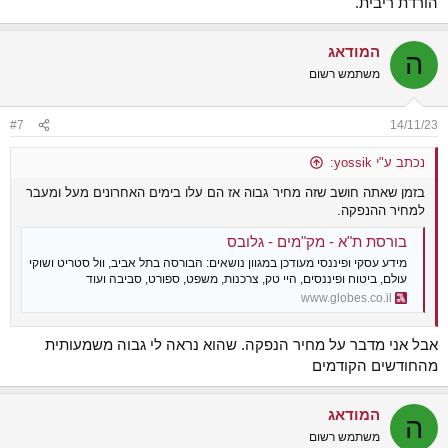
הורדת ריבית.
המודאג
ה
משתמש רשום
#7
14/11/23
נכתב ע"י yossik:
בזמן שאתה חושב שזה מחיר גבוה אז הם עלו בימים האחרונים מעל ומעבר
למחיר ההנפקה.
בורסת ת"א - מק"מים - גלובס
מידע עסקי ופיננסי מעודכן במגוון נושאים: הבורסה בתל אביב, וול סטריט ושוקי
עולם, ביטוח ופיננסים, היי טק, צרכנות, משפט, ספורט, סביבה ועוד
www.globes.co.il
אבל אני מדבר על מחיר הנפקה. שהוא נראה לי גבוה משמעותית
מהחודשים הקודמים
המודאג
ה
משתמש רשום