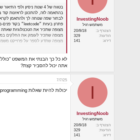
o
בטווח של 4 שנות ניסיון ולפי התיאור שלך במשרה שלא קידמה אותך מקצועית, אתה מחפש משרות mid-level.
n
s
בהתאמה לזה, להתכונן לראיונות קוד בעיקר (יכול להיות שיג
:
לבחור שפה שנוחה לך ולהתאמן לקראת
InvestingNoob
פתרון בעיות ״leetcode״ בקוד פנים-מול-פנים (ראיונות פרונטליים יכול להיות שיבקשו על לוח, ראיונות זום כנראה יבקשו בIDE).
משתמש רגיל
מצופה שתכיר את הטכנולוגיות שאתה ע
הצטרף ב
20/9/18
מצופה שתכיר לעומק את החלקים במ
הודעות
329
מצופה שתדע לספר על פרוייקט משמעות
דירוג
141
בהצלחה!
לא כל כך הבנתי את המשפט "כולל ע
אתה יכול להסביר קצת?
7/7/25
I
יכולות להיות שאלות dynamic programming קשות? (כלומר, לא משהו קלאסי או קרוב אליו)
InvestingNoob
משתמש רגיל
הצטרף ב
20/9/18
הודעות
329
דירוג
141