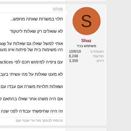
5/7/25
S
תלוי במשרות שאתה מחפש..
לא שואלים רק שאלות ליטקוד
Shaz
אותי למשל שאלו גם שאלות על oop למשל או dp
משתמש בכיר
היו משימות בית של פיתוח איזו מע
הצטרף ב
10/6/18
הודעות
6,248
דירוג
3,356
עם ציפיה למימוש חכם לפי best practices
לא מעט שאלות על מה עשיתי בעבוד
ושאלות תלויות משרה אם עבדו עם sql היו שאלות כאלה
אם היה משהו אחר שאלו בהתאם 
זה היה שחיפשתי עבודה לפני שנה ו
נכנסתי לבונקר מוד עד יעבור זעם