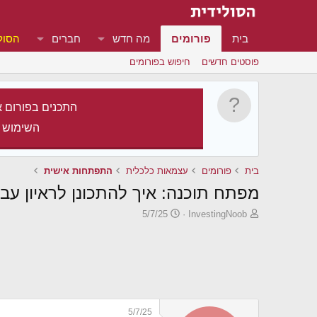
בית
פורומים
מה חדש
חברים
הסול
פוסטים חדשים
חיפוש בפורומים
התכנים בפורום א
השימוש 
בית
פורומים
עצמאות כלכלית
התפתחות אישית
מפתח תוכנה: איך להתכונן לראיון עבודה עם 4 שנ
פ
פ
5/7/25
InvestingNoob
ו
ו
ת
ר
ח
ס
ה
ם
נ
ב
ו
ת
ש
א
5/7/25
א
ר