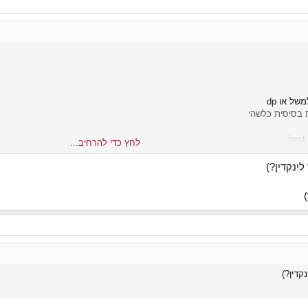
ת בסיסית כלשהי
לחץ כדי להרחיב...
אחרונה איך עשיתי ככה וככה ברמה של רעיונות כלליים
ינקדין?)
רה
 ככה
קדין?)