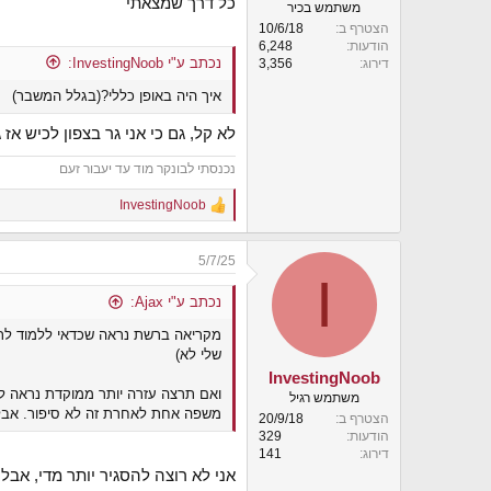
כל דרך שמצאתי
משתמש בכיר
הצטרף ב
10/6/18
הודעות
6,248
נכתב ע"י InvestingNoob:
דירוג
3,356
איך היה באופן כללי?(בגלל המשבר)
לא קל, גם כי אני גר בצפון לכיש אז
נכנסתי לבונקר מוד עד יעבור זעם
InvestingNoob
R
e
a
5/7/25
c
I
t
i
נכתב ע"י Ajax:
o
n
s
שלי לא)
:
InvestingNoob
ואם תרצה עזרה יותר ממוקדת נראה לי
משתמש רגיל
משפה אחת לאחרת זה לא סיפור. אבל א
הצטרף ב
20/9/18
הודעות
329
דירוג
141
אני לא רוצה להסגיר יותר מדי, אב