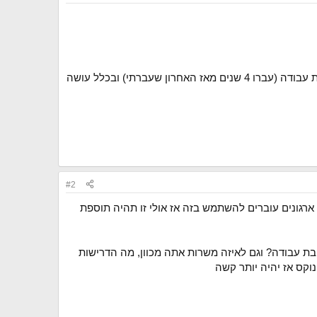
אני מעוניין להתקדם טכנולוגית וחושב שזה יקרה רק אם אחליף עבודה, אבל חושב שתהיה לי בעיה עם ראיונות עבודה (עברו 4 שנים מאז האחרון שעברתי) ובכלל עושה
#2
כלי ai כמו cursor או copilot. קיבלתי רושם שלא מעט ארגונים עוברים להשתמש בזה אז אולי זו תהיה תוספת
בת עבודה? וגם לאיזה משרות אתה מכוון, מה הדרישות
וקס אז יהיה יותר קשה