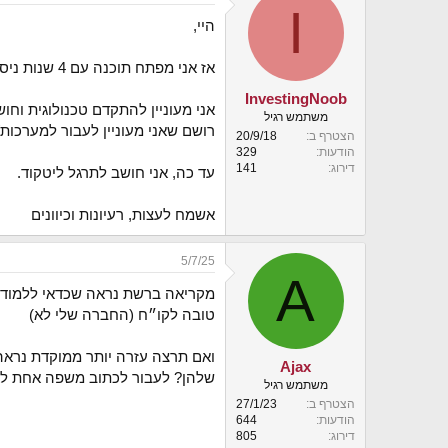
I
י
היי,
ך
אז אני מפתח תוכנה עם 4 שנות ניסיון וכרגע עובד על מערכת די ישנה ורק מתחזק אותה.
InvestingNoob
משתמש רגיל
רושם שאני מעוניין לעבור למערכות/טכ
הצטרף ב
20/9/18
הודעות
329
דירוג
141
עד כה, אני חושב לתרגל ליטקוד.
אשמח לעצות, רעיונות וכיוונים
5/7/25
A
טובה לקו״ח (החברה שלי לא)
ואם תרצה עזרה יותר ממוקדת נראה 
Ajax
שלהן? לעבור לכתוב משפה אחת לאחר
משתמש רגיל
הצטרף ב
27/1/23
הודעות
644
דירוג
805