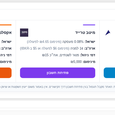
מיטב טרייד
אקסלנס
ישראל:
0.08% מעסקה
(מינימום ₪4.65 לפעולה)
ישראל:
0.07% מעסקה
ארה"ב:
1¢ למניה
(מינימום $6 לפעולה או $5 ב-IBKR)
ארה"ב:
1¢ ל
דמי ניהול:
פטור לשנתיים, אח״כ ₪15
דמי ניהו
מינימום:
₪5,000
מינימום:
פתיחת חשבון
ות: האתר מקבל תגמול בגין פתיחת חשבון דרך הקישורים. אין באמור משום ייעוץ השקעות או שיווק 