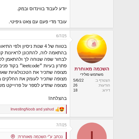
יודע לעבוד בווינדוס ובמק.
עובד מדי פעם עם צאט גיפיטי.
6/7/25
בטווח של 4 שנות ניסיון ולפי התיאור שלך במשרה שלא קידמה אותך מקצועית, אתה מחפש משרות mid-level.
בהתאמה לזה, להתכונן לראיונות קוד בעיקר (יכול להיות
לבחור שפה שנוחה לך ולהתאמן לקר
פתרון בעיות ״leetcode״ בקוד פנים-מול-פנים (ראיונות פרונטליים יכול להיות שיבקשו על לוח, ראיונות זום כנראה יבקשו בIDE).
השכמה מאוחרת
מצופה שתכיר את הטכנולוגיות שאתה
משתמש סולידי
מצופה שתכיר לעומק את החלקים 
הצטרף ב
5/6/22
מצופה שתדע לספר על פרוייקט משמ
הודעות
26
דירוג
18
בהצלחה!
InvestingNoob
and
yahud
R
e
a
7/7/25
c
I
t
i
נכתב ע"י השכמה מאוחרת: