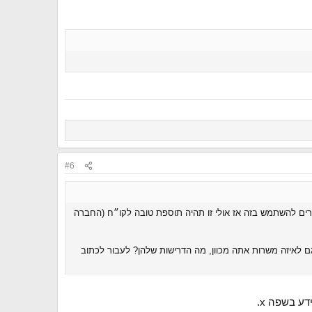
#6
cu או copilot. קיבלתי רושם שלא מעט ארגונים עוברים להשתמש בזה אז אולי זו תהיה תוספת טובה לקו״ח (החברה
ם לאיזה משרות אתה מכוון, מה הדרישות שלהן? לעבור לכתוב
ע בשפה x.