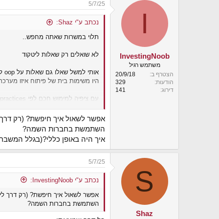
5/7/25
I
נכתב ע"י Shaz:
תלוי במשרות שאתה מחפש..
לא שואלים רק שאלות ליטקוד
InvestingNoob
משתמש רגיל
אותי למשל שאלו גם שאלות על oop למשל או dp
הצטרף ב
20/9/18
היו משימות בית של פיתוח איזו מערכ
הודעות
329
דירוג
141
עם ציפיה למימוש חכם לפי best practices
לא מעט שאלות על מה עשיתי בעבודה ה
אפשר לשאול איך חיפשת? (רק דרך ל
השתמשת בחברות השמה?
ושאלות תלויות משרה אם עבדו עם sql היו שאלות כאלה
איך היה באופן כללי?(בגלל המשבר)
אם היה משהו אחר שאלו בהתאם למש
5/7/25
S
זה היה שחיפשתי עבודה לפני שנה וחצי
נכתב ע"י InvestingNoob:
אפשר לשאול איך חיפשת? (רק דרך לינ
השתמשת בחברות השמה?
Shaz