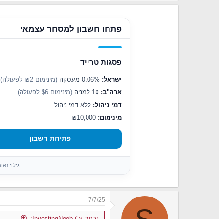
פתחו חשבון למסחר עצמאי
פסגות טרייד
ישראל:
0.06% מעסקה
(מינימום ₪2 לפעולה)
ארה"ב:
1¢ למניה
(מינימום $6 לפעולה)
דמי ניהול:
ללא דמי ניהול
מינימום:
₪10,000
פתיחת חשבון
גילוי נא
7/7/25
נכתב ע"י InvestingNoob: