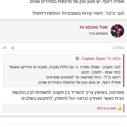
ואפילו ריצוף, יש מגוון ענק של מרצפות במחירים שונים.
לגבי ה"וכו". חיפויי קירות באמבטיה? החלפת דלתות?
פטל ואוכמניות
משתמש בכיר
#5
12/7/24
נכתב ע"י Captain Sparo:
לגבי תקציב - שאלה מוזרה, כי גם כללת מטבח, מטבח זה פרוייקט שעומד
בפני עצמו - תקציב, תכנון.
ריהוט כנ"ל - החל מאיקאה עד למותגים מטורפים.
ואפילו ריצוף, יש מגוון ענק של מרצפות במחירים שונים.
מסכימה, בשיפוץ צריך להפריד בין תקציב לתשתיות לבין הלבשת
הבית כאשר האחרון כנראה יכול להמתין, להתבצע בשלבים
this is a user
R
e
a
c