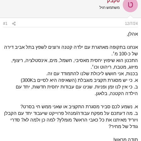
טקבק
ט
ש
א
משתמש רגיל
א
ר
י
ך
#1
12/7/24
אהלן,
אנחנו בתקופה מאתגרת עם ילדה קטנה ורוצים לשפץ בתל אביב דירה
של כ-100 מ׳.
התכנון הוא שיפוץ יחסית מאסיבי, חשמל, מים, אינסטלציה, ריצוף,
מיזוג, מטבח, ריהוט וכו׳.
בכנות, אני חושש ליכולת שלנו להתמודד עם זה.
א. כי יש מסגרת תקציב מוגבלת (השאיפה היא לסיים ב300K)
ב. כי אין לנו זמן ופניות. שנינו עם עבודות יחסית חדשות, יחד עם
הילדה הקטנה, בלאגן.
א. נשמע לכם סביר מסגרת התקציב או שאני ממש חי בסרט?
ב. מה דעתכם על מפקח עבודה/מנהל פרוייקט שיעבוד יחד עם הקבלן
ויוריד מאיתנו את כל כאבי הראש? מומלץ? למה כן ולמה לא? סדרי
גודל של מחיר?
תודה מראש!