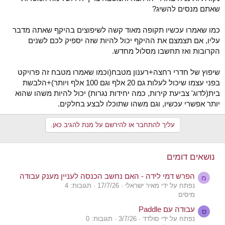
שאתם מנסים להשיג?
כמו שאמרו עכשיו תקופה מאוד קשה לשיפוצים בהיקף שאתה מדבר
עליו, אם תצמצם את ההיקף יכול להיות שזה יספיק לכם לשנים
הקרובות ואז תחשבו מסלול מחדש.
שיפוץ של חדרי רחצה+רענון מטבח(וכמו שאמרו מטבח זה פרויקט
בפני עצמו שיכול לעלות גם 20 אלף וגם 100 אלף ויותר)+הלבשת
בית(לדוג' צביעת קירות, כמה יחידות נגרות) יכול להיות משהו שהוא
יותר אפשרי עכשיו, וגם משהו שתוכלו לבצע בחלקים.
עליך להתחבר או להירשם על מנת להגיב כאן.
נושאים דומים
הפרש דמי לידה - האם נחשב הכנסה לעניין מענק עבודה
מ
נפתח על ידי מאיר ישראלי
17/7/26
תגובות: 4
מיסים
עבודה עם Paddle
ס
נפתח על ידי סולדד
3/7/26
תגובות: 0