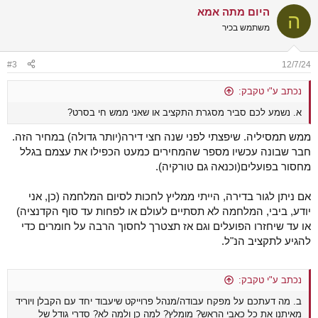
a
היום מתה אמא
c
ה
t
משתמש בכיר
i
o
n
#3
12/7/24
s
:
נכתב ע"י טקבק:
א. נשמע לכם סביר מסגרת התקציב או שאני ממש חי בסרט?
ממש תמסיליה. שיפצתי לפני שנה חצי דירה(יותר גדולה) במחיר הזה.
חבר שבונה עכשיו מספר שהמחירים כמעט הכפילו את עצמם בגלל
מחסור בפועלים(וכנאה גם טורקיה).
אם ניתן לגור בדירה, הייתי ממליץ לחכות לסיום המלחמה (כן, אני
יודע, ביבי, המלחמה לא תסתיים לעולם או לפחות עד סוף הקדנציה)
או עד שיחזרו הפועלים וגם אז תצטרך לחסוך הרבה על חומרים כדי
להגיע לתקציב הנ"ל.
נכתב ע"י טקבק:
ב. מה דעתכם על מפקח עבודה/מנהל פרוייקט שיעבוד יחד עם הקבלן ויוריד
מאיתנו את כל כאבי הראש? מומלץ? למה כן ולמה לא? סדרי גודל של