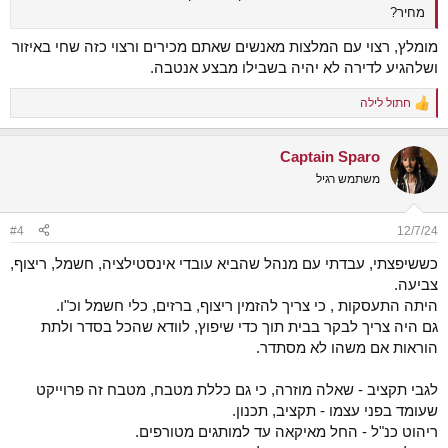
מחיר?
מומלץ, רצוי עם המלצות מאנשים שאתם מכירים ורצוי כזה שחי באיזור
ושלהגיע לדירה לא יהיה בשבילו מבצע אנטבה.
חתול לילה
R
e
a
Captain Sparo
c
t
משתמש רגיל
i
o
n
#4
12/7/24
s
:
כששיפצתי, עבדתי עם מנהל שהביא עובדי אינסטילציה, חשמל, ריצוף,
צביעה.
היתה התעסקות , כי צריך להזמין ריצוף, ברזים, כלי חשמל וכ"ו.
גם היה צריך לבקר בבית תוך כדי שיפוץ, לוודא שהכל בסדר ולתת
הוראות אם משהו לא מסתדר.
לגבי תקציב - שאלה מוזרה, כי גם כללת מטבח, מטבח זה פרוייקט
שעומד בפני עצמו - תקציב, תכנון.
ריהוט כנ"ל - החל מאיקאה עד למותגים מטורפים.