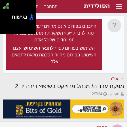
התחבר
הירשם
נגישות
התכנים בפורום אינם מהווים ייעוץ מקצועי מכל
סוג, לרבות ייעוץ השקעות המתחשב בצרכיו
המיוחדים של כל אדם.
השימוש בפורום כפוף
לתנאי השימוש
. עצם
השימוש בפורום מהווה הסכמה מלאה לתנאים
אלה.
נדל"ן
מפקח עבודה/ מנהל פרוייקט בשיפוץ דירה יד 2
פ
פ
טקבק
12/7/24
ו
ו
ת
ר
ח
ס
ה
ם
נ
ב
ו
ת