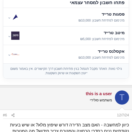
t
פתחו חשבון למסחר עצמאי
i
o
פסגות טרייד
n
⌄
s
מינימום לפתיחת חשבון: ₪10,000
:
מיטב טרייד
⌄
מינימום לפתיחת חשבון: ₪5,000
אקסלנס טרייד
⌄
מינימום לפתיחת חשבון: ₪10,000
גילוי נאות: האתר מקבל תגמול בגין פתיחת חשבון דרך הקישורים. אין באמור משום
ייעוץ השקעות או שיווק השקעות.
this is a user
T
משתמש סולידי
#6
12/7/24
כיוון למחשבה - האם מצב הדירה דורש שיפוץ מלא? או שיש בעיות
נקודתיות נניח בחדרי הרחצה והמטבח צריך חידוש? מה המטרות