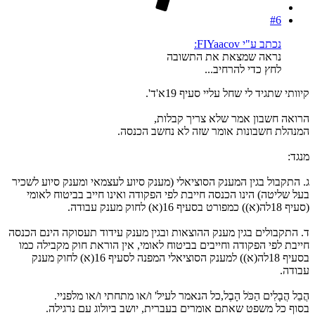
#6
נכתב ע"י FIYaacov:
נראה שמצאת את התשובה
לחץ כדי להרחיב...
קיוותי שתגיד לי שחל עליי סעיף 19א'ד'.
הרואה חשבון אמר שלא צריך קבלות,
המנהלת חשבונות אומר שזה לא נחשב הכנסה.
מנגד:
ג. התקבול בגין המענק הסוציאלי (מענק סיוע לעצמאי ומענק סיוע לשכיר
בעל שליטה) הינו הכנסה חייבת לפי הפקודה ואינו חייב בביטוח לאומי
(סעיף 18לה(א)) כמפורט בסעיף 16(א) לחוק מענק עבודה.
ד. התקבולים בגין מענק ההוצאות ובגין מענק עידוד תעסוקה הינם הכנסה
חייבת לפי הפקודה וחייבים בביטוח לאומי, אין הוראת חוק מקבילה כמו
בסעיף 18לה(א)) למענק הסוציאלי המפנה לסעיף 16(א) לחוק מענק
עבודה.
הֲבֵל הֲבָלִים הַכֹּל הָבֶל,כל הנאמר לעיל' ו/או מתחתי ו/או מלפניי.
בסוף כל משפט שאתם אומרים בעברית, יושב ביולוג עם נרגילה.