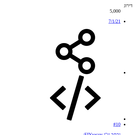
דירוג
5,000
7/1/21
#10
נכתב ע"י FIYaacov: