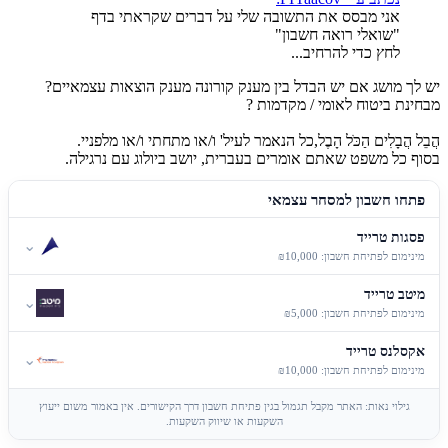
אני מבסס את התשובה שלי על דברים שקראתי בדף
"שואלי רואה חשבון"
לחץ כדי להרחיב...
יש לך מושג אם יש הבדל בין מענק קורונה מענק הוצאות עצמאיים?
מבחינת ביטוח לאומי / מקדמות ?
הֲבֵל הֲבָלִים הַכֹּל הָבֶל,כל הנאמר לעיל' ו/או מתחתי ו/או מלפניי.
בסוף כל משפט שאתם אומרים בעברית, יושב ביולוג עם נרגילה.
פתחו חשבון למסחר עצמאי
פסגות טרייד
⌄
מינימום לפתיחת חשבון: ₪10,000
מיטב טרייד
⌄
מינימום לפתיחת חשבון: ₪5,000
אקסלנס טרייד
⌄
מינימום לפתיחת חשבון: ₪10,000
גילוי נאות: האתר מקבל תגמול בגין פתיחת חשבון דרך הקישורים. אין באמור משום ייעוץ
השקעות או שיווק השקעות.