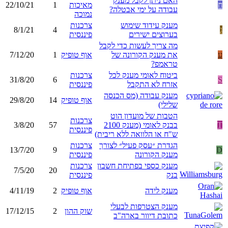
האם ניתן לקבל מענק
ח
מאיכות
1
22/10/21
עבודה על ימי אבטלה?
נמוכה
מענק עידוד שימוש
צרכנות
ג
4
8/1/21
בערוצים ישירים
פיננסית
מה צריך לעשות כדי לקבל
ע
את מענק הקורונה של
אוף טופיק
1
7/12/20
טראמפ?
ביטוח לאומי מענק לכל
צרכנות
31/8/20
6
S
אזרח לא התקבל
פיננסית
מענק עבודה (מס הכנסה
אוף טופיק
14
29/8/20
שלילי)
הטבות של מועדון הוט
צרכנות
T
בבנק לאומי (מענק 2100
57
3/8/20
פיננסית
ש"ח או הלוואה ללא ריבית)
הגדרת ״עסק פעיל״ לצורך
צרכנות
13/7/20
9
D
מענק הקורונה
פיננסית
מענק כספי בפתיחת חשבון
צרכנות
7/5/20
20
בנק
פיננסית
מענק לידה
אוף טופיק
2
4/11/19
מענק הצטרפות לבעלי
שוק ההון
2
17/12/15
כתובת דיוור בארה"ב