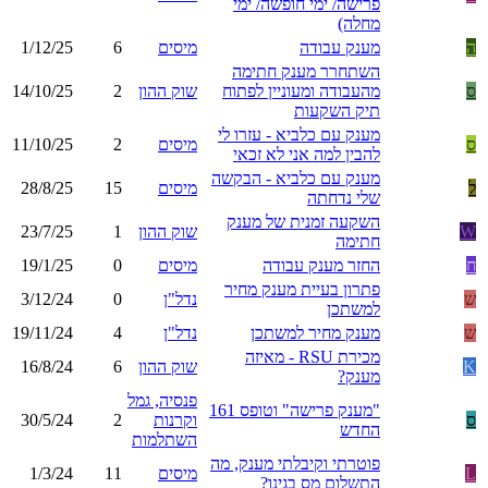
פרישה/ ימי חופשה/ ימי
מחלה)
ה
מענק עבודה
מיסים
6
1/12/25
השתחרר מענק חתימה
ס
מהעבודה ומעוניין לפתוח
שוק ההון
2
14/10/25
תיק השקעות
מענק עם כלביא - עזרו לי
ס
מיסים
2
11/10/25
להבין למה אני לא זכאי
מענק עם כלביא - הבקשה
ל
מיסים
15
28/8/25
שלי נדחתה
השקעה זמנית של מענק
W
שוק ההון
1
23/7/25
חתימה
ח
החזר מענק עבודה
מיסים
0
19/1/25
פתרון בעיית מענק מחיר
ש
נדל"ן
0
3/12/24
למשתכן
ש
מענק מחיר למשתכן
נדל"ן
4
19/11/24
מכירת RSU - מאיזה
K
שוק ההון
6
16/8/24
מענק?
פנסיה, גמל
"מענק פרישה" וטופס 161
ס
וקרנות
2
30/5/24
החדש
השתלמות
פוטרתי וקיבלתי מענק, מה
L
מיסים
11
1/3/24
התשלום מס בגינו?