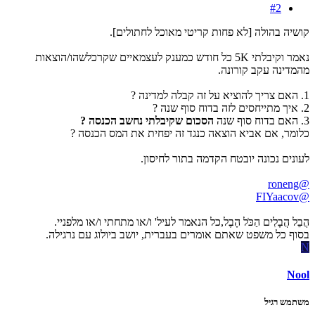
#2
קושיה בהולה [לא פחות קריטי מאוכל לחתולים].
נאמר וקיבלתי 5K כל חודש כמענק לעצמאיים שקרכלשהו/הוצאות
מהמדינה עקב קורונה.
1. האם צריך להוציא על זה קבלה למדינה ?
2. איך מתייחסים לזה בדוח סוף שנה ?
3. האם בדוח סוף שנה
הסכום שקיבלתי נחשב הכנסה ?
כלומר, אם אביא הוצאה כנגד זה יפחית את המס הכנסה ?
לעונים נכונה יובטח הקדמה בתור לחיסון.
@roneng
@FIYaacov
הֲבֵל הֲבָלִים הַכֹּל הָבֶל,כל הנאמר לעיל' ו/או מתחתי ו/או מלפניי.
בסוף כל משפט שאתם אומרים בעברית, יושב ביולוג עם נרגילה.
N
Nool
משתמש רגיל