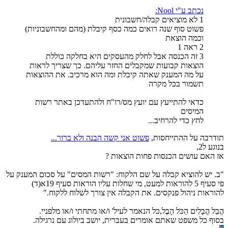
נכתב ע"י Nool:
1 לא מוציאים קבלה/חשבונית
פשוט סוף שנה רואים כמה כסף קיבלת (מהם ומהחשבוניות)
וכמה הוצאת
2 ראה 1
3 זה הכנסה אבל לחלק מהעסקים היא בחלקה כוללת
הוצאות קבועות שמקבלים החזר עליהם. כך שצריך לראות
על מה המענק שאתה קיבלת ומה הוא מרכיב. את ההוצאות
תשמור בכל מקרה
כדאי להתייעץ עם יועץ מס/רו"ח ולהתעדכן באתר רשות
המיסים
לחץ כדי להרחיב...
תודרבה על ההתייחסות,
פשוט אני קשה הבנה ולא ברור...
בנוגע ל2,
אז האם עושים הכנסות פחות הוצאות ?
"ב. יש להוציא קבלה על שם הלקוח: "רשות המסים" על סכום המענק על
פי סעיף 5 להוראות למעט, מי שחלות עליו הוראות סעיף 19א(ד)
להוראות ניהול פנקסים. את הקבלה אין צורך לשלוח ללקוח."
הֲבֵל הֲבָלִים הַכֹּל הָבֶל,כל הנאמר לעיל' ו/או מתחתי ו/או מלפניי.
בסוף כל משפט שאתם אומרים בעברית, יושב ביולוג עם נרגילה.