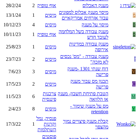
מענק האכלוס
אוף טופיק
2
28/2/24
מיסוי מענק אכלוס למפונים
מ
מיסים
1
13/1/24
עבור אזרחים אמריקאיים
ס
מיסוי על מענק
מיסים
4
10/12/23
מענק עבודה בשל המלחמה
ס
אוף טופיק
1
10/11/23
לעובד חדש
מענק עבודה במדינות
מיסים
1
25/8/23
אירופה
מענק עבודה - "מס' נכסים
ז
מיסים
2
23/7/23
לא מזכה"
דוח שנתי 1301 -מענק
V
מיסים
3
7/6/23
פרישה
תכנון מס עבור מענק
C
מיסים
2
17/5/23
פרישה
הטבת פתיחת חשבון- מענק
צרכנות
11/5/23
6
M
או הלוואה
פיננסית
מס על מענק שימור -
Y
מיסים
8
2/4/23
retention
פנסיה, גמל
קבלת מענק פיצויים נמוך
וקרנות
1
17/3/22
מהצפוי
השתלמות
פוסטים