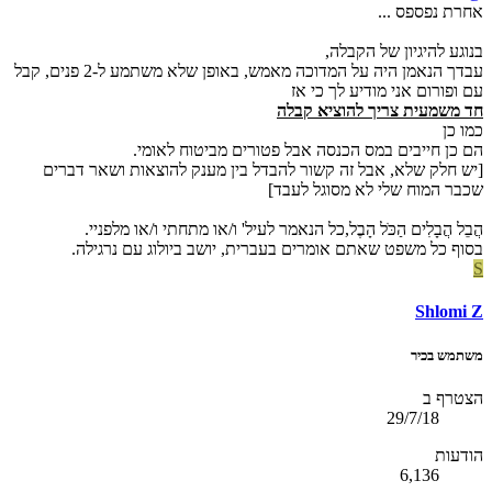
אחרת נפספס ...
בנוגע להיגיון של הקבלה,
עבדך הנאמן היה על המדוכה מאמש, באופן שלא משתמע ל-2 פנים, קבל
עם ופורום אני מודיע לך כי אז
חד משמעית צריך להוציא קבלה
כמו כן
הם כן חייבים במס הכנסה אבל פטורים מביטוח לאומי.
[יש חלק שלא, אבל זה קשור להבדל בין מענק להוצאות ושאר דברים
שכבר המוח שלי לא מסוגל לעבד]
הֲבֵל הֲבָלִים הַכֹּל הָבֶל,כל הנאמר לעיל' ו/או מתחתי ו/או מלפניי.
בסוף כל משפט שאתם אומרים בעברית, יושב ביולוג עם נרגילה.
S
Shlomi Z
משתמש בכיר
הצטרף ב
29/7/18
הודעות
6,136