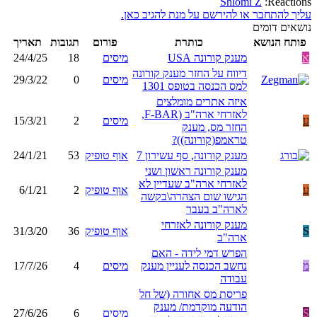
Shlomi Z
Reactions:
עליך להתחבר או להירשם על מנת להגיב כאן.
נושאים דומים
פותח הנושא
כותרת
פורום
תגובות
תאריך
א
מענק קורונה USA
מיסים
18
24/4/25
דיווח על החזר מענק קורונה
מיסים
0
29/3/22
למס הכנסה בטופס 1301
איזה אתרים מומלצים
לאזרחי ארה"ב (F-BAR,
ע
מיסים
2
15/3/21
החזר מס, מענק
טראמפ(קורונה))?
מענק קורונה, סף עשירון 7
אוף טופיק
53
24/1/21
מענק קורונה ראשון ושני
לאזרחי ארה"ב שעדיין לא
ע
אוף טופיק
2
6/1/21
הגישו שום הצהרה\בקשה
לארה"ב בעבר
מענק קורונה לאזרחי
S
אוף טופיק
36
31/3/20
ארה"ב
הפרש דמי לידה - האם
מ
נחשב הכנסה לעניין מענק
מיסים
4
17/7/26
עבודה
פריסת מס אחורה (של חל
הודעה מוקדמת/ מענק
S
מיסים
6
27/6/26