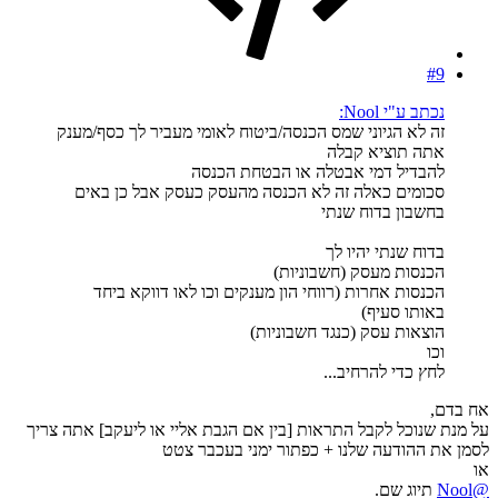
#9
נכתב ע"י Nool:
זה לא הגיוני שמס הכנסה/ביטוח לאומי מעביר לך כסף/מענק
אתה תוציא קבלה
להבדיל דמי אבטלה או הבטחת הכנסה
סכומים כאלה זה לא הכנסה מהעסק כעסק אבל כן באים
בחשבון בדוח שנתי
בדוח שנתי יהיו לך
הכנסות מעסק (חשבוניות)
הכנסות אחרות (רווחי הון מענקים וכו לאו דווקא ביחד
באותו סעיף)
הוצאות עסק (כנגד חשבוניות)
וכו
לחץ כדי להרחיב...
אח בדם,
על מנת שנוכל לקבל התראות [בין אם הגבת אליי או ליעקב] אתה צריך
לסמן את ההודעה שלנו + כפתור ימני בעכבר צטט
או
@Nool
תיוג שם.