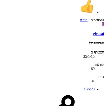
Reactions:
דוד פ
E
elyasaf
משתמש רגיל
הצטרף ב
25/1/15
הודעות
160
דירוג
131
21/5/20