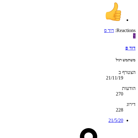
Reactions:
דוד פ
ד
דוד פ
משתמש רגיל
הצטרף ב
21/11/19
הודעות
270
דירוג
228
21/5/20