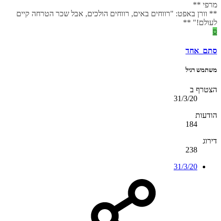
מרפי **
** וורן באפט: "רווחים באים, רווחים הולכים, אבל שכר הטרחה קיים
לעולם!" **
ס
סתם_אחד
משתמש רגיל
הצטרף ב
31/3/20
הודעות
184
דירוג
238
31/3/20