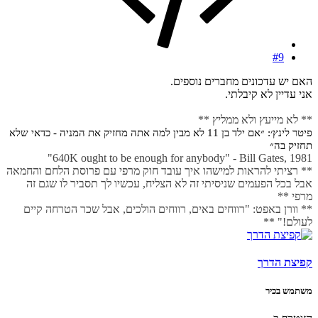
#9
האם יש עדכונים מחברים נוספים.
אני עדיין לא קיבלתי.
** לא מייעץ ולא ממליץ **
פיטר לינץ׳: ״אם ילד בן 11 לא מבין למה אתה מחזיק את המניה - כדאי שלא
תחזיק בה״
640K ought to be enough for anybody" - Bill Gates, 1981"
** רציתי להראות למישהו איך עובד חוק מרפי עם פרוסת הלחם והחמאה
אבל בכל הפעמים שניסיתי זה לא הצליח, עכשיו לך תסביר לו שגם זה
מרפי **
** וורן באפט: "רווחים באים, רווחים הולכים, אבל שכר הטרחה קיים
לעולם!" **
קפיצת הדרך
משתמש בכיר