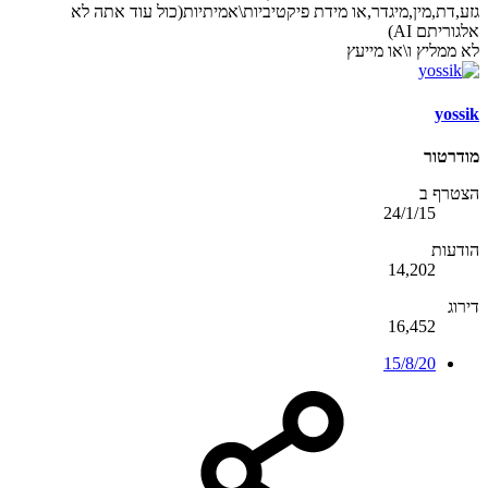
גזע,דת,מין,מיגדר,או מידת פיקטיביות\אמיתיות(כול עוד אתה לא
אלגוריתם AI)
לא ממליץ ו\או מייעץ
yossik
מודרטור
הצטרף ב
24/1/15
הודעות
14,202
דירוג
16,452
15/8/20