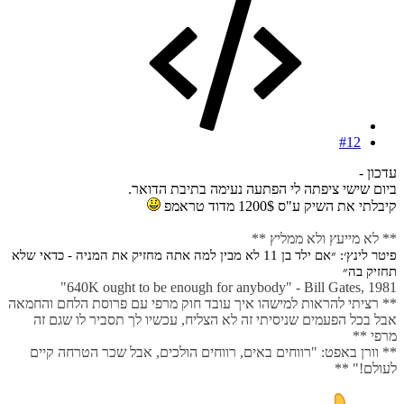
#12
עדכון -
ביום שישי ציפתה לי הפתעה נעימה בתיבת הדואר.
קיבלתי את השיק ע"ס 1200$ מדוד טראמפ
** לא מייעץ ולא ממליץ **
פיטר לינץ׳: ״אם ילד בן 11 לא מבין למה אתה מחזיק את המניה - כדאי שלא
תחזיק בה״
640K ought to be enough for anybody" - Bill Gates, 1981"
** רציתי להראות למישהו איך עובד חוק מרפי עם פרוסת הלחם והחמאה
אבל בכל הפעמים שניסיתי זה לא הצליח, עכשיו לך תסביר לו שגם זה
מרפי **
** וורן באפט: "רווחים באים, רווחים הולכים, אבל שכר הטרחה קיים
לעולם!" **