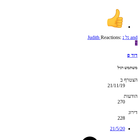
and
גל נ
Reactions:
Judith
ד
דוד פ
משתמש רגיל
הצטרף ב
21/11/19
הודעות
270
דירוג
228
21/5/20