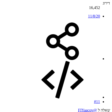
דירוג
16,452
11/8/20
#11
שאלה ל
@FIYaacov