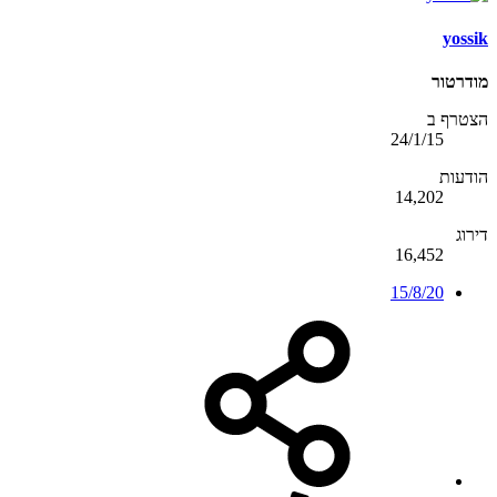
yossik
מודרטור
הצטרף ב
24/1/15
הודעות
14,202
דירוג
16,452
15/8/20