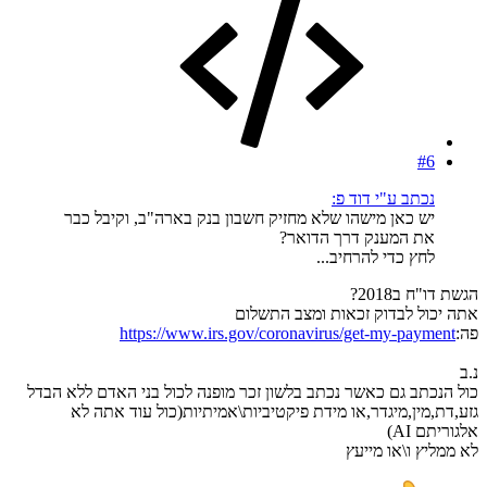
#6
נכתב ע"י דוד פ:
יש כאן מישהו שלא מחזיק חשבון בנק בארה"ב, וקיבל כבר
את המענק דרך הדואר?
לחץ כדי להרחיב...
הגשת דו"ח ב2018?
אתה יכול לבדוק זכאות ומצב התשלום
פה:
https://www.irs.gov/coronavirus/get-my-payment
נ.ב
כול הנכתב גם כאשר נכתב בלשון זכר מופנה לכול בני האדם ללא הבדל
גזע,דת,מין,מיגדר,או מידת פיקטיביות\אמיתיות(כול עוד אתה לא
אלגוריתם AI)
לא ממליץ ו\או מייעץ