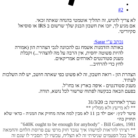
#2
לא צריך להגיש, זה תהליך אוטמטי בהנחה שאתה זכאי.
אם מגיע לך, יזכו את חשבון הבנק שלך שרשום ב IRS או סוסיאל
סקיוריטי.
נכתב ע"י Sarar:
באותה הזדמנות אשמח גם להכוונה לגבי הצהרת הון (אמורה
להיות פשוטה יחסית, אין הרבה על מה להצהיר...) וקבלת
מענק סטודנטים לאזרחים אמריקאים.
לחץ כדי להרחיב...
הצהרת הון - רואה חשבון, זה לא פשוט כפי שאתה חושב, יש לזה השלכות
לעתיד.
מענק סטודנטים - איפה בארץ או בחו"ל.
בפעם הבאה בבקשה לפתוח שרשור לכל נושא, תודה.
נערך לאחרונה ב:
31/3/20
** לא מייעץ ולא ממליץ **
פיטר לינץ׳: ״אם ילד בן 11 לא מבין למה אתה מחזיק את המניה - כדאי שלא
תחזיק בה״
640K ought to be enough for anybody" - Bill Gates, 1981"
** רציתי להראות למישהו איך עובד חוק מרפי עם פרוסת הלחם והחמאה
אבל בכל הפעמים שניסיתי זה לא הצליח, עכשיו לך תסביר לו שגם זה