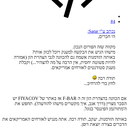
#4
נכתב ע"י Sarar:
הי חברים,
מקווה שזה הפורום הנכון.
מישהו הגיש את הבקשה למענק ויוכל לכוון אותי?
באותה הזדמנות אשמח גם להכוונה לגבי הצהרת הון (אמורה
להיות פשוטה יחסית, אין הרבה על מה להצהיר...) וקבלת
מענק סטודנטים לאזרחים אמריקאים.
תודה רבה
לחץ כדי להרחיב...
אם הכוונה בהצהרת הון זה ה F-BAR אז באתר של FIYACOV יש
הסבר מצויין (דרך אגב, איך מקשרים מישהו להודעה?). תחפש את
ה'מתורגמן הפיננסי' בגוגל.
באותה הזדמנות, יעקב, תודה רבה. אתה מנגיש לאזרחים האמריקאים את
הדברים בצורה יוצאת דופן.