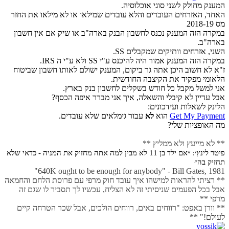
המענק מחולק לשני סוגי אוכלוסיה.
האחד, האזרחים העובדים והלא עובדים שמילאו או לא מילאו את החזר
מס 2018-19
במקרה הזה המענק נכנס לחשבון הבנק בארה"ב או שיק אם אין חשבון
בארה"ב.
השני, אזרחים וותיקים שמקבלים SS.
במקרה הזה המענק אמור היה להיכנס ע"י SS ולא ע"י ה IRS.
ז"א לא חשוב היכן אתה גר ביקום, המענק ישולם לאותו חשבון שביטוח
הלאומי מפקיד את הקיצבה החודשית.
אני למשל מקבל כל חודש בשקלים לחשבון בנק בארץ.
אבל עדיין לא קיבלי והשאלה, איך אני מברר איפה הכסף?
הלינק לשאלות ועידכונים:
Get My Payment
הוא
לא
עבור גימלאים שלא עובדים.
מה האופציות שלי?
** לא מייעץ ולא ממליץ **
פיטר לינץ׳: ״אם ילד בן 11 לא מבין למה אתה מחזיק את המניה - כדאי שלא
תחזיק בה״
640K ought to be enough for anybody" - Bill Gates, 1981"
** רציתי להראות למישהו איך עובד חוק מרפי עם פרוסת הלחם והחמאה
אבל בכל הפעמים שניסיתי זה לא הצליח, עכשיו לך תסביר לו שגם זה
מרפי **
** וורן באפט: "רווחים באים, רווחים הולכים, אבל שכר הטרחה קיים
לעולם!" **