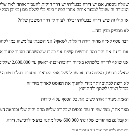
שאלה נוספת, אם יש דירה בבעלותי יש דרך חוקית להעביר אותה לאח שלי כי אם 
המטרה זה שנוכל למכור אותה אחרי הפינוי בינוי בלי לשלם מס (כמובן הכל ל
או אולי זה שיש דירה בבעלותי יכולה לעזור לי דרך המשכון שלה?
לא מספיק מבין בזה...
דבר נוסף לאיזה מחיר דירה ריאלית לשאוף? אני חשבתי על משהו כמו לקחת משכנתא של 1,300,000 ולהשתמש בהון אישי של 1,300,000 ולהשאיר בע
אם כי גם אם יהיו כמה חודשים קשים אני בטוח שהמשפחה תעזור לסגור את ה
אני שואף לדירה כלשהיא באיזור רחובות-יבנה-ראשון עד 2,600,000 שקלים דירה לפחות 4 חדרים ריאלי? למשהו יחסית חדש כמובן יד 2
שאלה נוספת, מאיפה עוד אפשר להשיג אולי הלוואות נוספות בעלות טובה
לא רוצה לכתוב יותר מידי ולהפוך את הפוסט לארוך מידי זה
בגדול רציתי לשתף ולהתייעץ
האמת מפחיד אותי לשים את כל הכסף על 4 קירות
מצד אחד, מצד שני יד עוד נכסים שבקרוב שליש מהם יהיה שלי וכנראה הש
ואקבל גם מההורים של זוגתי 600,000 שקל מתנה בתנאי לרכישת דירה..
נכנסתי לבונקר מוד עד יעבור זעם