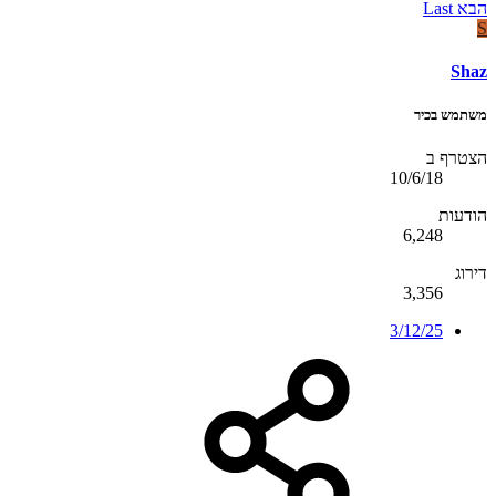
הבא
Last
S
Shaz
משתמש בכיר
הצטרף ב
10/6/18
הודעות
6,248
דירוג
3,356
3/12/25