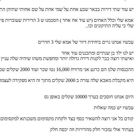
יש עוד שתי דירות בבאר שבע אחת על שמי אחת על שם אחותי שתיהן התחילו 
אמא שלי וכלל האחים (יש עו
שלי כי עליה התיקונים וכו..
עכשיו אנחנו גרים ביחידת דיור של אמא שלי 3 חדרים
יש לנו ילד בן שנתיים ומתכננים עוד אחד
ואישתי רוצה כבר לקנות דירה גדולה יותר ומחפשת משהו שיהיה שלה עניין יו
ההכנסות שלנו הם כרגע אני מרוויח 16,000 נטו שכר ועוד 2000 שקלים שכירות
היא מקבלת מאבא שלה עזרה ב 2000 שקלים מתוך זה היא מפקידה לעצמה פנסיה של 1500 בחודש ועובדת פה ושם בעבודות לא קבועות חלקי משרות ומרוויחה בערך 3000 שקלים
היום אנחנו חוסכים בערך 10000 שקלים באופן גס
עכשיו יש כמה שאלות
קודם כל אני רוצה להשאיר כסף בצד ולקחת מקסימום משכנתא למקסימום זמן
בעתיד אולי נמכור חלק מהדירות וזה יכסה חלק