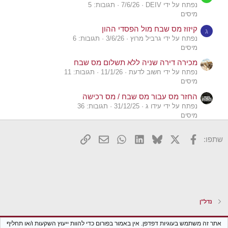
נפתח על ידי DEIV
7/6/26
תגובות: 5
מיסים
קיזוז מס שבח מול הפסדי ההון
ג
נפתח על ידי גרביל מרוץ
3/6/26
תגובות: 6
מיסים
מכירה דירה שניה ללא תשלום מס שבח
נפתח על ידי חשוב לדעת
11/1/26
תגובות: 11
מיסים
החזר מס עבור מס שבח / מס רכישה
נפתח על ידי עידו ג
31/12/25
תגובות: 36
מיסים
האם יש הצמדה וריבית על חבות מס שנוצרה בשנה
ג
X
פייסבוק
Bluesky
LinkedIn
WhatsApp
דואר אלקטרוני
הוסף קישור
שתפו:
קודמת עקב פריסה לאחור של מס שבח?
נפתח על ידי גרביל מרוץ
23/12/25
תגובות: 7
מיסים
הסבר על קיזוז פחת בהקשרי מס הכנסה ומס שבח
R
נפתח על ידי rontg
19/11/25
תגובות: 5
מיסים
נדל"ן
שאלה מורכבת בנושא מס הכנסה ומס שבח
ר
נפתח על ידי רוצה לדעת הכל
17/11/25
תגובות: 0
Xenforo Classic
עברית (he_IL)
אתר זה משתמש בעוגיות דפדפן. אין באמור בפורום כדי להוות ייעוץ השקעות ו/או תחליף
מיסים