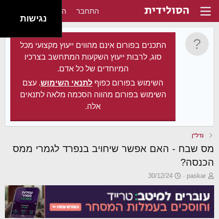
התחבר
הירשם
נגישות
התכנים בפורום אינם מהווים ייעוץ מקצועי מכל
סוג, לרבות ייעוץ השקעות המתחשב בצרכיו
המיוחדים של כל אדם.
השימוש בפורום כפוף
לתנאי השימוש
. עצם
השימוש בפורום מהווה הסכמה מלאה לתנאים
אלה.
נדל"ן
מס שבח - האם אפשר שיחויב בנפרד לגמרי ממס
הכנסה?
פ
פ
30/12/24
paskar
ו
ו
ת
ר
ח
ס
ה
ם