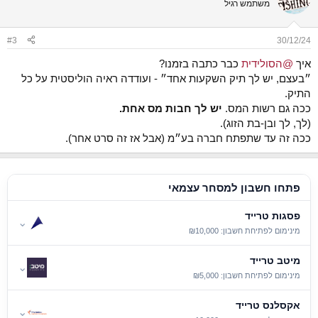
משתמש רגיל
#3
30/12/24
איך
@הסולידית
כבר כתבה בזמנו?
״בעצם, יש לך תיק השקעות אחד״ - ועודדה ראיה הוליסטית על כל
התיק.
ככה גם רשות המס.
יש לך חבות מס אחת.
(לך, לך ובן-בת הזוג).
ככה זה עד שתפתח חברה בע״מ (אבל אז זה סרט אחר).
פתחו חשבון למסחר עצמאי
פסגות טרייד
⌄
מינימום לפתיחת חשבון: ₪10,000
מיטב טרייד
⌄
מינימום לפתיחת חשבון: ₪5,000
אקסלנס טרייד
⌄