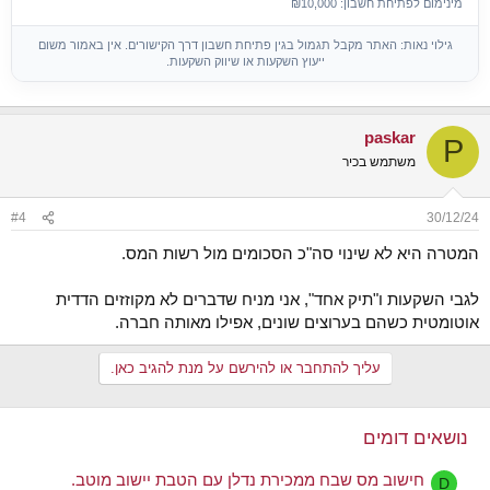
מינימום לפתיחת חשבון: ₪10,000
גילוי נאות: האתר מקבל תגמול בגין פתיחת חשבון דרך הקישורים. אין באמור משום
ייעוץ השקעות או שיווק השקעות.
paskar
P
משתמש בכיר
#4
30/12/24
המטרה היא לא שינוי סה"כ הסכומים מול רשות המס.
לגבי השקעות ו"תיק אחד", אני מניח שדברים לא מקוזזים הדדית
אוטומטית כשהם בערוצים שונים, אפילו מאותה חברה.
עליך להתחבר או להירשם על מנת להגיב כאן.
נושאים דומים
חישוב מס שבח ממכירת נדלן עם הטבת יישוב מוטב.
D