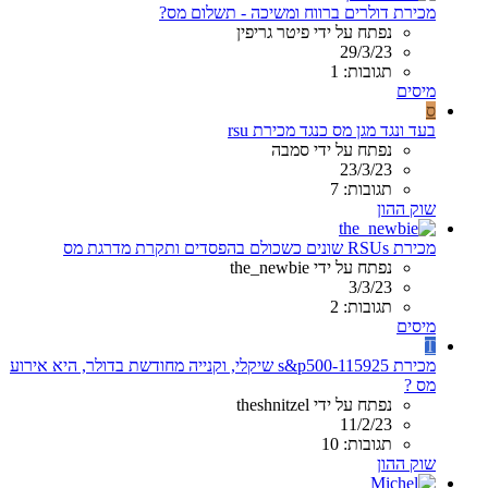
מכירת דולרים ברווח ומשיכה - תשלום מס?
נפתח על ידי פיטר גריפין
29/3/23
תגובות: 1
מיסים
ס
בעד ונגד מגן מס כנגד מכירת rsu
נפתח על ידי סמבה
23/3/23
תגובות: 7
שוק ההון
מכירת RSUs שונים כשכולם בהפסדים ותקרת מדרגת מס
נפתח על ידי the_newbie
3/3/23
תגובות: 2
מיסים
T
מכירת s&p500-115925 שיקלי, וקנייה מחודשת בדולר, היא אירוע
מס ?
נפתח על ידי theshnitzel
11/2/23
תגובות: 10
שוק ההון