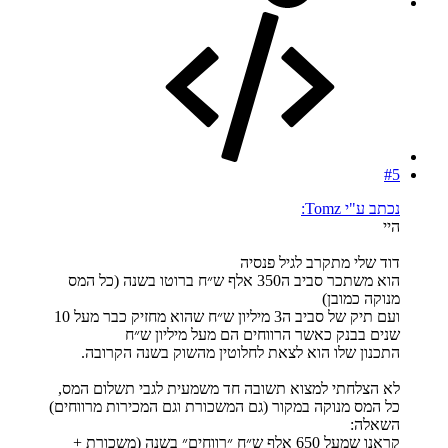
#5
נכתב ע"י Tomz:
היי
דוד שלי מתקרב לגיל פנסיה
הוא משתכר סביב ה350 אלף ש״ח ברוטו בשנה (כל המס
מנוקה כמובן)
ועם תיק של סביב ה3 מיליון ש״ח שהוא מחזיק כבר מעל 10
שנים בבנק כאשר הרווחים הם מעל מיליון ש״ח
התכנון שלו הוא לצאת לחלוטין מהשוק בשנה הקרובה.
לא הצלחתי למצוא תשובה חד משמעית לגבי תשלום המס,
כל המס מנוקה במקור (גם המשכורת וגם המכירות מרווחים)
השאלה:
קראנו שמעל 650 אלף ש״ח ״רווחים״ בשנה (משכורת +