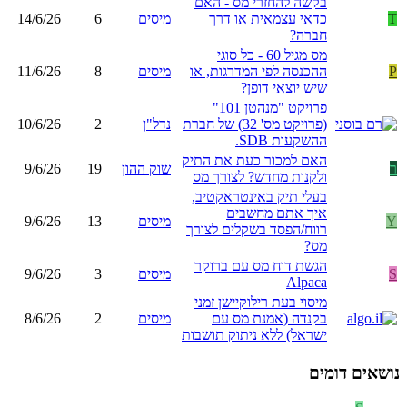
בקשה להחזרי מס - האם
T
כדאי עצמאית או דרך
מיסים
6
14/6/26
חברה?
מס מגיל 60 - כל סוגי
P
ההכנסה לפי המדרגות, או
מיסים
8
11/6/26
שיש יוצאי דופן?
פרויקט "מנהטן 101"
(פרויקט מס' 32) של חברת
נדל"ן
2
10/6/26
ההשקעות SDB.
האם למכור כעת את התיק
ר
שוק ההון
19
9/6/26
ולקנות מחדש? לצורך מס
בעלי תיק באינטראקטיב,
איך אתם מחשבים
Y
מיסים
13
9/6/26
רווח/הפסד בשקלים לצורך
מס?
הגשת דוח מס עם ברוקר
S
מיסים
3
9/6/26
Alpaca
מיסוי בעת רילוקיישן זמני
בקנדה (אמנת מס עם
מיסים
2
8/6/26
ישראל) ללא ניתוק תושבות
נושאים דומים