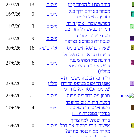
J
החזר מס על הפסד קטן
מיסים
13
22/7/26
מסחר בארהב דרך בנק
F
מיסים
9
16/7/26
בארץ - חישובי מס
הפרשי שכר - אופן דיווח
D
מיסים
3
4/7/26
(ומתי) בבקשה להחזר מס
מס דיבידנד מחברה
C
מיסים
9
2/7/26
שנסחרת בבורסא בצרפת
E
שאלה בנושא חישוב מס
אוף טופיק
16
30/6/26
פריסת מס אחורה (של חל
הודעה מוקדמת/ מענק
S
מיסים
6
27/6/26
פרישה/ ימי חופשה/ ימי
מחלה)
דיווח על הכנסה משכירות -
B
אופן החישוב בטופס הדיווח
נדל"ן
0
27/6/26
של מס הכנסה לא ברור לי
תכנון מס בתרומת מניות
מיסים
21
22/6/26
הגשת דוחות מס בדיעבד
ב
בישראל עבור השקעה
מיסים
4
17/6/26
בנדל״ן במסגרת LLP
בדוח שנתי, למה צריך
P
אישורי ניכוי במקור אם בכל
מיסים
0
16/6/26
מקרה מס הכנסה מיודע?