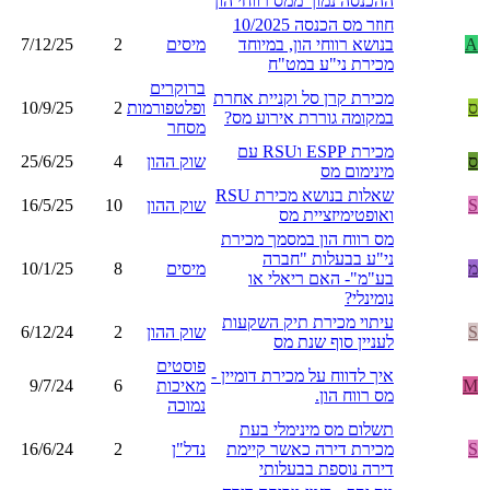
ההכנסה נמוך ממס רווחי הון
חוזר מס הכנסה 10/2025
A
בנושא רווחי הון, במיוחד
מיסים
2
7/12/25
מכירת ני"ע במט"ח
ברוקרים
מכירת קרן סל וקניית אחרת
ס
ופלטפורמות
2
10/9/25
במקומה גוררת אירוע מס?
מסחר
מכירת ESPP וRSU עם
ס
שוק ההון
4
25/6/25
מינימום מס
שאלות בנושא מכירת RSU
S
שוק ההון
10
16/5/25
ואופטימיזציית מס
מס רווח הון במסמך מכירת
ני"ע בבעלות "חברה
מ
מיסים
8
10/1/25
בע"מ"- האם ריאלי או
נומינלי?
עיתוי מכירת תיק השקעות
S
שוק ההון
2
6/12/24
לעניין סוף שנת מס
פוסטים
איך לדווח על מכירת דומיין -
M
מאיכות
6
9/7/24
מס רווח הון.
נמוכה
תשלום מס מינימלי בעת
S
מכירת דירה כאשר קיימת
נדל"ן
2
16/6/24
דירה נוספת בבעלותי