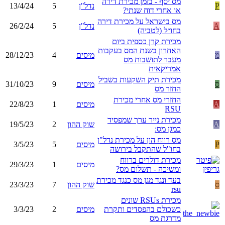
מס יסף - בזמן מכירת דירה
P
נדל"ן
5
13/4/24
או אחרי דוח שנתי?
מס בישראל על מכירת דירה
A
נדל"ן
5
26/2/24
בחו״ל (לטביה)
מכירת קרן כספית ביום
האחרון בשנת המס בעקבות
מ
מיסים
4
28/12/23
מעבר לתושבות מס
אמריקאית
מכירת תיק השקעות בשביל
ס
מיסים
9
31/10/23
החזר מס
החזרי מס אחרי מכירת
A
מיסים
1
22/8/23
RSU
מכירת נייר ערך שמפסיד
A
שוק ההון
2
19/5/23
כמגן מס:
מס רווח הון על מכירת נדל"ן
P
מיסים
5
3/5/23
בחו"ל שהתקבל בירושה
מכירת דולרים ברווח
מיסים
1
29/3/23
ומשיכה - תשלום מס?
בעד ונגד מגן מס כנגד מכירת
ס
שוק ההון
7
23/3/23
rsu
מכירת RSUs שונים
כשכולם בהפסדים ותקרת
מיסים
2
3/3/23
מדרגת מס