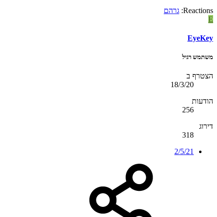
Reactions:
גרהם
E
EyeKey
משתמש רגיל
הצטרף ב
18/3/20
הודעות
256
דירוג
318
2/5/21