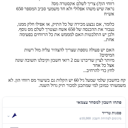
רווחי הון?) צריך לשלם אקסטרה מס?
נראה שיש משהו אפלולי ולא חד משמעי סביב המספר 650
אש״ח
כלומר, אם נבצע מכירה של כל התיק, או אפילו חלק ממנו,
נעבור את ההכנסה של 650 אשח ונצטרך לשלם מס נוסף.
ולכן יש התלבטות האם למממש את כל הרווחים בפעימה
אחת..
האם יש פעולה נוספת שצריך להצהיר עליה מול רשות
המיסים?
מיותר לציין שדיברנו עם 2 רואי חשבון וקיבלנו תשובה שונה
אצל כל אחד
לחץ כדי להרחיב...
קח בחשבון שלמי שמעל גיל 60 יש הקלות גם בשיעור מס רווחי הון. לא
משמעותי כמובן למי שמתכנן למכור תיק גדול השנה.
פתחו חשבון למסחר עצמאי
פסגות טרייד
⌄
מינימום לפתיחת חשבון: ₪10,000