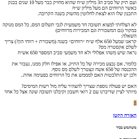
ועם תיק של סביב ה3 מיליון ש״ח שהוא מחזיק כבר מעל 10 שנים בבנק
כאשר הרווחים הם מעל מיליון ש״ח
התכנון שלו הוא לצאת לחלוטין מהשוק בשנה הקרובה.
לא הצלחתי למצוא תשובה חד משמעית לגבי תשלום המס, כל המס מנוקה
במקור (גם המשכורת וגם המכירות מרווחים)
השאלה:
קראנו שמעל 650 אלף ש״ח ״רווחים״ בשנה (משכורת + רווחי הון?) צריך
לשלם אקסטרה מס?
נראה שיש משהו אפלולי ולא חד משמעי סביב המספר 650 אש״ח
כלומר, אם נבצע מכירה של כל התיק, או אפילו חלק ממנו, נעבור את
ההכנסה של 650 אשח ונצטרך לשלם מס נוסף.
ולכן יש התלבטות האם למממש את כל הרווחים בפעימה אחת..
האם יש פעולה נוספת שצריך להצהיר עליה מול רשות המיסים?
מיותר לציין שדיברנו עם 2 רואי חשבון וקיבלנו תשובה שונה אצל כל אחד
ה
האזרח הקטן
משתמש בכיר