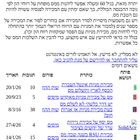
יתרה מזאת, בגיל 60 ומעלה אפשר ליהנות ממס מופחת על רווחי הון לפי
גובה ההכנסה הכוללת, כך שאם ימתין עם המכירה לפנסיה עשויה להיות
גם הטבת מס.
ויש גם משמעות מיסויית לסדר המכירה אם בוחרים לפזר את המכירה על
מספר שנים (למכור את המניות עם הרווח הריאלי הנמוך יותר בהתחלה
כדי לדחות מס, מכירת מניות עם הפסד שמקזזות רווח הון וכו').
בגלל זה כדאי להתייעץ עם איש מקצוע, כדי להבין את השלכות המס של
כל אפשרות.
לא ממליץ, לא מייעץ. אל תאמינו לזרים באינטרנט
עליך להתחבר או להירשם על מנת להגיב כאן.
נושאים דומים
פותח
כותרת
פורום
תגובות
תאריך
הנושא
מכירת מניות אינטל העברת
S
שוק ההון
10
20/1/26
הכסף לארץ ותשלום מס
B
מס על מכירת מניות מאקזיט
מיסים
5
20/9/23
יש דרך כלשהי לא לשלם מס
Y
בעת מכירת מניות או אגרות
שוק ההון
38
8/3/16
חוב?
מס יסף על מכירת ניירות
מיסים
4
27/4/26
ערך של ידועים בציבור
מכירת RSU בשנה שבה מס
ד
מיסים
15
14/1/26