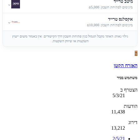
מיטב טרייד
⌄
מינימום לפתיחת חשבון: ₪5,000
אקסלנס טרייד
⌄
מינימום לפתיחת חשבון: ₪10,000
גילוי נאות: האתר מקבל תגמול בגין פתיחת חשבון דרך הקישורים. אין באמור משום ייעוץ
השקעות או שיווק השקעות.
ה
האזרח הקטן
משתמש בכיר
הצטרף ב
5/3/21
הודעות
11,438
דירוג
13,212
2/5/21