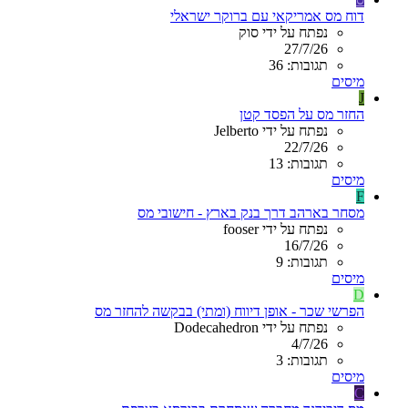
דוח מס אמריקאי עם ברוקר ישראלי
נפתח על ידי סוק
27/7/26
תגובות: 36
מיסים
J
החזר מס על הפסד קטן
נפתח על ידי Jelberto
22/7/26
תגובות: 13
מיסים
F
מסחר בארהב דרך בנק בארץ - חישובי מס
נפתח על ידי fooser
16/7/26
תגובות: 9
מיסים
D
הפרשי שכר - אופן דיווח (ומתי) בבקשה להחזר מס
נפתח על ידי Dodecahedron
4/7/26
תגובות: 3
מיסים
C