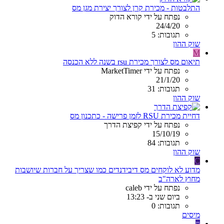
התלבטות - מכירת קרן לצורך יצירת מגן מס
נפתח על ידי קורא הדוק
24/4/20
תגובות: 5
שוק ההון
M
תיאום מס לצורך מכירת rsu בשנה ללא הכנסה
נפתח על ידי MarketTimer
21/1/20
תגובות: 31
שוק ההון
דחיית מכירת RSU לזמן פרישה - כתכנון מס
נפתח על ידי קפיצת הדרך
15/10/19
תגובות: 84
שוק ההון
C
מדוע לא לוקחים מס דיבידנדים כמו שצריך על חברות שיושבות
מחוץ לארה"ב
נפתח על ידי caleb
ביום שני ב- 13:23
תגובות: 0
מיסים
ס