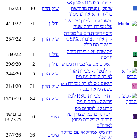
מכירת s&p500-115925
T
שיקלי, וקנייה מחודשת
שוק ההון
10
11/2/23
בדולר, היא אירוע מס ?
חישוב פחת לצורך מס שבח
נדל"ן
31
4/11/22
על מכירת דירה שניה
מיסוי דיבידנדים על מכירת
J
קרן אירית צוברת CSPX
שוק ההון
3
25/7/22
וחישוב מס כולל
מס שבח על מכירת דירה
R
נדל"ן
1
18/6/22
חדשה
ה
תשלום מס על מכירת מגרש
נדל"ן
2
29/9/20
התלבטות - מכירת קרן
שוק ההון
5
24/4/20
לצורך יצירת מגן מס
תיאום מס לצורך מכירת rsu
M
שוק ההון
31
21/1/20
בשנה ללא הכנסה
דחיית מכירת RSU לזמן
שוק ההון
84
15/10/19
פרישה - כתכנון מס
מדוע לא לוקחים מס
דיבידנדים כמו שצריך על
ביום שני
C
מיסים
0
חברות שיושבות מחוץ
ב- 13:23
לארה"ב
דוח מס אמריקאי עם ברוקר
ס
מיסים
36
27/7/26
ישראלי