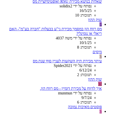
שאלות בנושא מכירת RSU ואופטימיזציית מס
נפתח על ידי solidix2
16/5/25
תגובות: 10
שוק ההון
מ
מס רווח הון במסמך מכירת ני"ע בבעלות "חברה בע"מ"- האם
ריאלי או נומינלי?
נפתח על ידי משה 4037
10/1/25
תגובות: 8
מיסים
S
עיתוי מכירת תיק השקעות לעניין סוף שנת מס
נפתח על ידי Spider2021
6/12/24
תגובות: 2
שוק ההון
M
איך לדווח על מכירת דומיין - מס רווח הון.
נפתח על ידי munmun
9/7/24
תגובות: 6
פוסטים מאיכות נמוכה
S