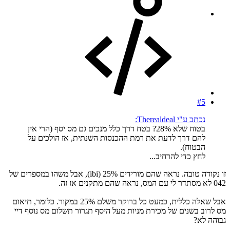
#5
נכתב ע"י Therealdeal:
בטוח שלא 28%? בטח דרך כלל מנכים גם מס יסף (הרי אין
להם דרך לדעת את רמת ההכנסות השנתית, אז הולכים על
הבטוח).
לחץ כדי להרחיב...
זו נקודה טובה. נראה שהם מורידים 25% (ibi), אבל משהו במספרים של
042 לא מסתדר לי עם המס, נראה שהם מתקנים אז זה.
אבל שאלה כללית, כמעט כל ברוקר משלם 25% במקור. כלומר, תיאום
מס לרוב בשנים של מכירת מניות מעל היסף תגרור תשלום מס נוסף דיי
גבוהה לא?