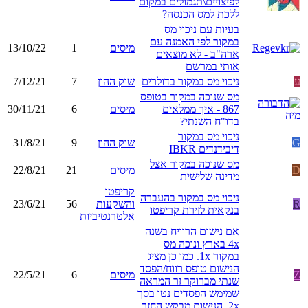
לפיצויים\תגמולים במקום
ללכת למס הכנסה?
בעיות עם ניכוי מס
במקור לפי האמנה עם
מיסים
1
13/10/22
ארה"ב - לא מוצאים
אותי במרשם
ע
ניכוי מס במקור בדולרים
שוק ההון
7
7/12/21
מס שנוכה במקור בטופס
867 - איך ממלאים
מיסים
6
30/11/21
בדו"ח השנתי?
ניכוי מס במקור
G
שוק ההון
9
31/8/21
דיבידנדים IBKR
מס שנוכה במקור אצל
D
מיסים
21
22/8/21
מדינה שלישית
קריפטו
ניכוי מס במקור בהעברה
R
והשקעות
56
23/6/21
בנקאית לזירת קריפטו
אלטרנטיביות
אם נישום הרוויח בשנה
4x בארץ ונוכה מס
במקור 1x. כמו כן מציג
הנישום טופס רווח/הפסד
Z
מיסים
6
22/5/21
שנתי מברוקר זר המראה
שמימש הפסדים נטו בסך
2x. הנישום מבקש החזר