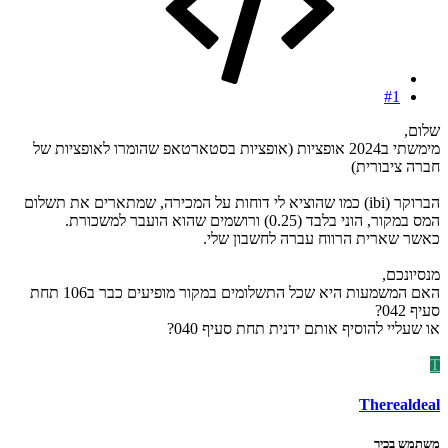
#1
שלום,
מימשתי ב2024 אופציות (אופציות בסטארטאפ שהומרו לאופציות של
חברה ציבורית)
הברוקר (ibi) כמו שהוציא לי דוחות על המכירה, שמתארים את תשלום
המס במקור, הוני בלבד (0.25) ורושמים שהוא הועבר למשכורת.
כאשר שארית הרווח עברה לחשבון שלי.
מנסיונכם,
האם המשמעות היא שכל התשלומים במקור מופיעים כבר ב106 תחת
סעיף 042?
או שעליי להוסיף אותם ידנית תחת סעיף 040?
T
Therealdeal
משתמש בכיר