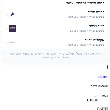
פתחו חשבון למסחר עצמאי
פסגות טרייד
⌄
מינימום לפתיחת חשבון: ₪10,000
מיטב טרייד
⌄
מינימום לפתיחת חשבון: ₪5,000
אקסלנס טרייד
⌄
מינימום לפתיחת חשבון: ₪10,000
גילוי נאות: האתר מקבל תגמול בגין פתיחת חשבון דרך הקישורים. אין באמור משום ייעוץ
השקעות או שיווק השקעות.
I
idansc
משתמש רשום
הצטרף ב
1/10/18
הודעות