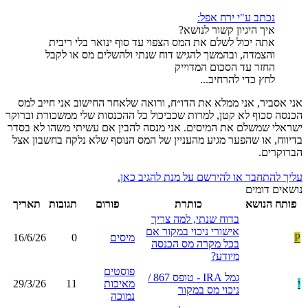
נכתב ע"י ירח אפל:
איך היגיון קשור לנושא?
אתה יכול לשלם את המס הצפוי עד סוף ינואר בלי ריבית
והצמדה, ובהמשך להגיש דוח שנתי ולהשלים מס או לקבל
החזר עד הסכום המדוייק
לחץ כדי להרחיב...
אני אסביר, אני ממלא את הדו״ח, ורואה שלאחר החישוב אני חייב למס
הכנסה סכוף לא קטן, למרות שכביכול כל ההכנסות שלי ממשכורת וברוקר
ישראלי שמשלם את המיסים. אני מנסה להבין אם עשיתי משהו לא בסדר
בדיווח, או שהפער מגיע מהעניין של המס הנוסף שלא נלקח בחשבון אצל
הברוקרים.
עליך להתחבר או להירשם על מנת להגיב כאן.
נושאים דומים
פותח הנושא
כותרת
פורום
תגובות
תאריך
בדוח שנתי, למה צריך
אישורי ניכוי במקור אם
P
מיסים
0
16/6/26
בכל מקרה מס הכנסה
מיודע?
פוסטים
גמל IRA - טופס 867 /
י
מאיכות
11
29/3/26
ניכוי מס במקור
נמוכה