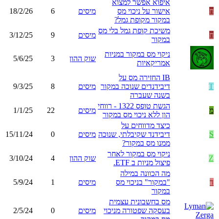
איפוא אפשר למצוא
ח
אישור על ניכוי מס
מיסים
6
18/2/26
במקור מקופת גמל?
משיכת קופת גמל בלי מס
ח
מיסים
9
3/12/25
במקור
ניקוי מס במקור במניות
שוק ההון
3
5/6/25
אמריקאיות
IB החזירה מס על
T
דיבידנדים שנוכה במקור
מיסים
8
9/3/25
בשנה שעברה
הגשת טופס 1322 - רווחי
מ
מיסים
22
1/1/25
הון ללא ניכוי מס במקור
כיצד מדווחים על
S
דיבידנד שקיבלתי, שנוכה
מיסים
0
15/11/24
ממנו מס במקור?
ניקוי מס במקור לאחר
Z
שוק ההון
4
3/10/24
פיצול מניות ב ETF.
מה הכוונה במילה
ד
"במקור" בניכוי מס
מיסים
1
5/9/24
במקור
מס בחשבונית עצמית
בעסקה שפטורה מניכוי
מיסים
0
2/5/24