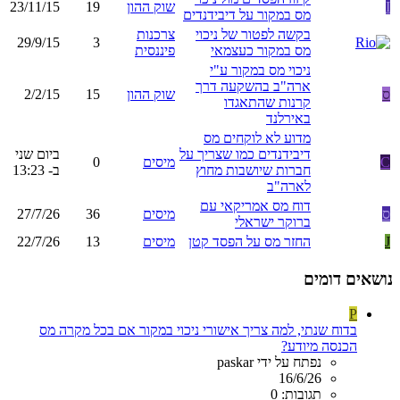
I
שוק ההון
19
23/11/15
מס במקור על דיבידנדים
בקשה לפטור של ניכוי
צרכנות
29/9/15
3
מס במקור כעצמאי
פיננסית
ניכוי מס במקור ע"י
ארה"ב בהשקעה דרך
ס
שוק ההון
15
2/2/15
קרנות שהתאגדו
באירלנד
מדוע לא לוקחים מס
דיבידנדים כמו שצריך על
ביום שני
C
מיסים
0
חברות שיושבות מחוץ
ב- 13:23
לארה"ב
דוח מס אמריקאי עם
ס
מיסים
36
27/7/26
ברוקר ישראלי
J
החזר מס על הפסד קטן
מיסים
13
22/7/26
נושאים דומים
P
בדוח שנתי, למה צריך אישורי ניכוי במקור אם בכל מקרה מס
הכנסה מיודע?
נפתח על ידי paskar
16/6/26
תגובות: 0