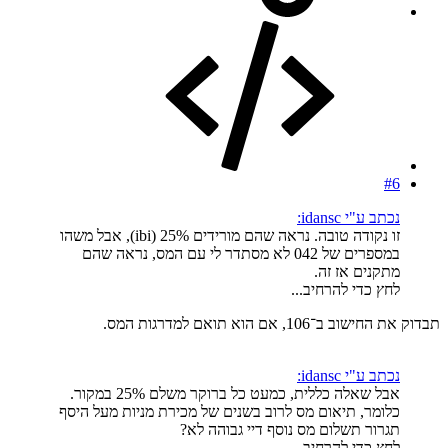
#6
נכתב ע"י idansc:
זו נקודה טובה. נראה שהם מורידים 25% (ibi), אבל משהו
במספרים של 042 לא מסתדר לי עם המס, נראה שהם
מתקנים אז זה.
לחץ כדי להרחיב...
תבדוק את החישוב ב־106, אם הוא תואם למדרגות המס.
נכתב ע"י idansc:
אבל שאלה כללית, כמעט כל ברוקר משלם 25% במקור.
כלומר, תיאום מס לרוב בשנים של מכירת מניות מעל היסף
תגרור תשלום מס נוסף דיי גבוהה לא?
לחץ כדי להרחיב...