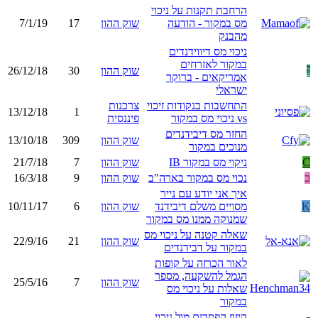
הרחבת תקנות על ניכוי
מס במקור - הודעה
שוק ההון
17
7/1/19
מהבנק
ניכוי מס דיווידנדים
במקור לאזרחים
נ
שוק ההון
30
26/12/18
אמריקאים - ברוקר
ישראלי
התחשבות בנקודות זיכוי
צרכנות
13/12/18
1
vs ניכוי מס במקור
פיננסית
החזר מס דיבידנדים
שוק ההון
309
13/10/18
מנוכים במקור
C
ניקוי מס במקור IB
שוק ההון
7
21/7/18
כ
נכוי מס במקור בארה"ב
שוק ההון
9
16/3/18
איך אני יודע עם נייר
K
מסויים משלם דיבידנד
שוק ההון
6
10/11/17
שמנוקה ממנו מס במקור
שאלה קטנה על ניכוי מס
שוק ההון
21
22/9/16
במקור על דבידנדים
לאור הכרזה על קופות
הגמל להשקעה, מספר
שוק ההון
7
25/5/16
שאלות על ניכוי מס
במקור
קיזוז הפסדים מול ניכוי