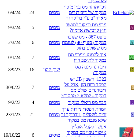
מס במקור
זיכוי/החזר מס בגין מיסוי
במקור של דיבידנדים
מיסים
23
6/4/24
מארה"ב ע"י ברוקר זר
ניכוי מס במקור לתושב
A
מיסים
5
9/3/24
חוץ לרכישת אדמה?
טופס 867 - מס שנוכה
A
במקור (סעיף 40) לעומת
מיסים
6
2/3/24
מס ששולם בחול
איך להמנע מניכוי מס
M
מיסים
7
10/1/24
במקור לתושב חוץ
דיבידנד מנכה מס
D
שוק ההון
16
8/9/23
במקור?
1322: חשבון IB, יש
הפסד רווח הון, אבל על
F
מיסים
7
30/6/23
דיבידנדים שולם מס
במקור - למלא 2 טפסים?
D
ניכוי מס ריאלי במקור
מיסים
4
19/2/23
המרת הפסדי ניירות ערך
S
זרים לשקלים, מברוקר זר
מיסים
21
23/1/23
שלא מנכה מס במקור
אפשר לקבל אונליין
אישור ניכוי מס במקור
מיסים
6
19/10/22