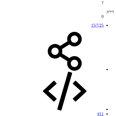
7
דירוג
0
15/7/25
#11