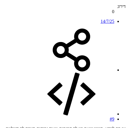
דירוג
0
14/7/25
#9