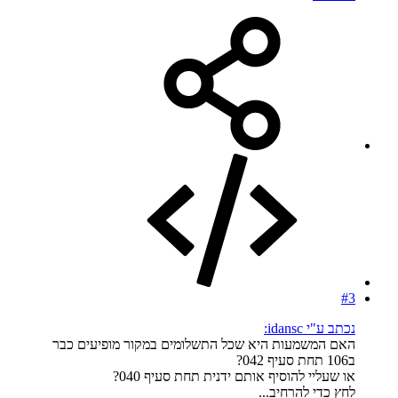
#3
נכתב ע"י idansc:
האם המשמעות היא שכל התשלומים במקור מופיעים כבר
ב106 תחת סעיף 042?
או שעליי להוסיף אותם ידנית תחת סעיף 040?
לחץ כדי להרחיב...