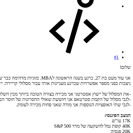
#1
שלום!
אני עוד מעט בת 27, כרגע בשנה הראשונה לMBA. בזוגיות מדהימה כבר שנתיים ויש דיבור כבר על עתיד משותף אך כרגע פשוט מתחלקים בהוצאות שווה בשווה.
ניצבות בפני מספר אפשרויות שכרגע מעניינות אותי עבור מסלולי קריירה: יי
-את המסלול של ייעוץ אסטרטגי אני מכירה בצורה הטובה ביותר מבין השלו
-לגבי מסלול של הקמת סטרטאפ אני חוששת שאולי החסרונות של חוסר הבטח
-לגבי שתי האופציות הנוספות אני מודה שאני פחות מכירה לעומק.
המצב הפיננסי:
17K עו"ש
40K קופת גמל להשקעה של מדד S&P 500
20K פנסיה