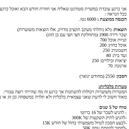
אני כרגע עובדת במשרת סטודנט שאליה אני חוזרת חודש הבא ואוכל כרגע לעבוד במש
ככל הנראה :
הכנסה ממוצעת :
6000 נטו.
הוצאות
: (לא ניהלתי מעקב תקציב מדויק, אלו הוצאות משוערות)
שכר דירה 1900 (מתחלקת חצי חצי עם בן הזוג)
קניות אוכל 700
אוכל בחוץ: 200
חשבונות: 250
ועד בית: 80
יציאות ובילויים: 250
ארנונה: 70
חסכון
: 2550 (מחודש ינואר)
מטרות כלכליות:
המטרות משוערות ויכולות להשתנות אך כרגע זה מה שהייתי רוצה עבורי.
מאוד חשוב לי לדעת שאני עצמאית כלכלית ולא תלויה במשפחה \בן זוג או ע
טווח של 5 שנים
- להגיע לשכר של 16 ברוטו
-להגיע לתיק השקעות של 300K
-לבצע חסכון לטיול משמעותי בחול של חודש 15K
-לחסוך להקמת עסק 50K