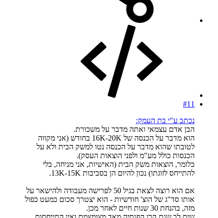
#11
נכתב ע"י בת העמק:
הבן אדם עצמאי ואתה מדבר על משכורת.
הוא מדבר על הכנסה של 16K-20K בחודש (אני מקווה
לטובתו שהוא מדבר על הכנסה נטו למשק הבית ולא על
הכנסות כולל מע"מ ולפני הוצאות העסק).
כלומר, הוצאות משק הבית (האישיות, אני מניחה, בלי
להתייחס לזוגתו) נכון להיום הן בסביבות 13K-15K.
אם הוא רוצה לצאת בגיל 50 לפרישה מעבודה ולהישאר על
אותו סד"ג של הוצ' חודשיות - הוא יצטרך סכום כמעט כפול
מזה, בהנחת 30 שנות חיים לאחר מכן.
שים לב שגם קרן הפנסיה מאד מצומצמת ואין התייחסות