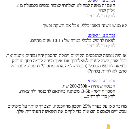
נכתב ע"י יאניס:
האם זה משנה למה לא הצלחתי לצבור נכסים בלמעלה מ-2
מליון שח?
לחץ כדי להרחיב...
לא ממש משנה באופן כללי, אבל אם חשקה נפשך
נכתב ע"י יאניס:
לצאת לחופש כלכלי בטווח של 10-15 שנים מהיום.
לחץ כדי להרחיב...
אז היה מצופה שהנכסים הקיימים ויכולת החסכון יהיו גבוהים מהמתואר.
בכל אופן, קשה לענות לשאלותיך אם אינך מפרט לכמה כסף תזדקק
ביציאה לחופש הכלכלי (ובכלל - למה אתה מתכוון? להפסיק לעבוד או
סתם לא להיות בלחץ?).
נכתב ע"י יאניס:
הכנסה שנתית - 200-250k שח.
חסכון חודשי - 3-5k, משתנה בהתאם להכנסה ולהוצאות.
לחץ כדי להרחיב...
מדובר כאן על בערך 25% חסכון מההכנסה, תצטרך לוותר על סיפוקים
עכשוויים ולצמצם הוצאות כדי לקיים את השאיפה העתידית שלך.