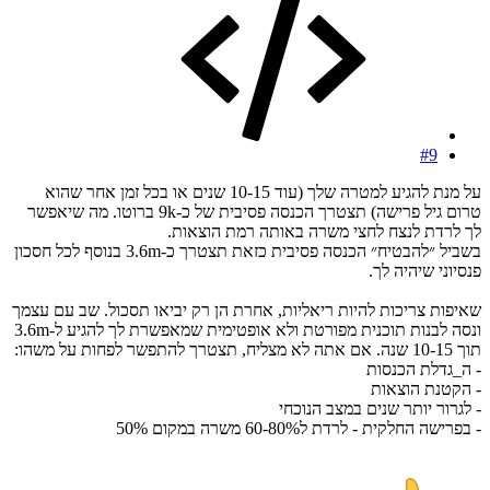
#9
על מנת להגיע למטרה שלך (עוד 10-15 שנים או בכל זמן אחר שהוא
טרום גיל פרישה) תצטרך הכנסה פסיבית של כ-9k ברוטו. מה שיאפשר
לך לרדת לנצח לחצי משרה באותה רמת הוצאות.
בשביל ״להבטיח״ הכנסה פסיבית כזאת תצטרך כ-3.6m בנוסף לכל חסכון
פנסיוני שיהיה לך.
שאיפות צריכות להיות ריאליות, אחרת הן רק יביאו תסכול. שב עם עצמך
ונסה לבנות תוכנית מפורטת ולא אופטימית שמאפשרת לך להגיע ל-3.6m
תוך 10-15 שנה. אם אתה לא מצליח, תצטרך להתפשר לפחות על משהו:
- ה_גדלת הכנסות
- הקטנת הוצאות
- לגרור יותר שנים במצב הנוכחי
- בפרישה החלקית - לרדת ל60-80% משרה במקום 50%