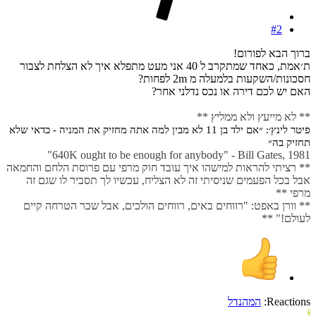
#2
ברוך הבא לפורום!
ת׳אמת, כאחד שמתקרב ל 40 אני מעט מתפלא איך לא הצלחת לצבור
חסכונות/השקעות בלמעלה מ 2m לפחות?
האם יש לכם דירה או נכס נדלני אחר?
** לא מייעץ ולא ממליץ **
פיטר לינץ׳: ״אם ילד בן 11 לא מבין למה אתה מחזיק את המניה - כדאי שלא
תחזיק בה״
640K ought to be enough for anybody" - Bill Gates, 1981"
** רציתי להראות למישהו איך עובד חוק מרפי עם פרוסת הלחם והחמאה
אבל בכל הפעמים שניסיתי זה לא הצליח, עכשיו לך תסביר לו שגם זה
מרפי **
** וורן באפט: "רווחים באים, רווחים הולכים, אבל שכר הטרחה קיים
לעולם!" **
Reactions:
המהנדל
י