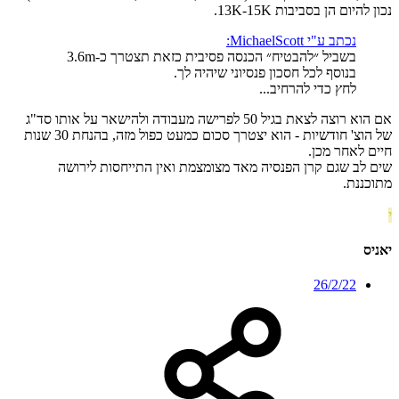
נכון להיום הן בסביבות 13K-15K.
נכתב ע"י MichaelScott:
בשביל ״להבטיח״ הכנסה פסיבית כזאת תצטרך כ-3.6m
בנוסף לכל חסכון פנסיוני שיהיה לך.
לחץ כדי להרחיב...
אם הוא רוצה לצאת בגיל 50 לפרישה מעבודה ולהישאר על אותו סד"ג
של הוצ' חודשיות - הוא יצטרך סכום כמעט כפול מזה, בהנחת 30 שנות
חיים לאחר מכן.
שים לב שגם קרן הפנסיה מאד מצומצמת ואין התייחסות לירושה
מתוכננת.
י
יאניס
26/2/22