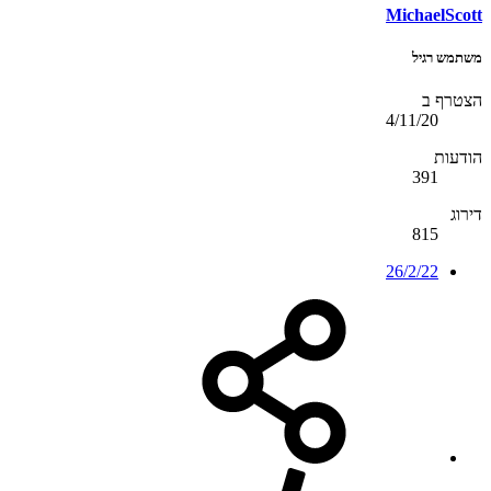
MichaelScott
משתמש רגיל
הצטרף ב
4/11/20
הודעות
391
דירוג
815
26/2/22