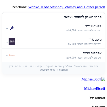
Reactions:
Wonko
,
KobeAnshoby
,
chimay
and 1 other person
פתחו חשבון למסחר עצמאי
פסגות טרייד
⌄
מינימום לפתיחת חשבון: ₪10,000
מיטב טרייד
⌄
מינימום לפתיחת חשבון: ₪5,000
אקסלנס טרייד
⌄
מינימום לפתיחת חשבון: ₪10,000
גילוי נאות: האתר מקבל תגמול בגין פתיחת חשבון דרך הקישורים. אין באמור משום ייעוץ
השקעות או שיווק השקעות.
MichaelScott
משתמש רגיל