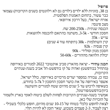
פרופיל
בן 38, בזוגיות ללא ילדים (ילדים גם לא רלוונטים בשנים הקרובות) עצמאי
כבר עשור, בתחום האמנות הפלסטית.
אזרח ישראלי, בעל דרכון אירופאי.
מצב פיננסי:
הכנסה שנתית - 200-250k שח.
חסכון חודשי - 3-5k, משתנה בהתאם להכנסה ולהוצאות.
עו״ש - 35k
קרן השתלמות - 38k (תיפתח עוד 4 שנים)
קרן פנסיה - 92k
חסכון מגוון וסולידי - 90k
יכולת הלוואה מההורים - 50-60k
.
תכנון עתידי
- יציאה מהארץ סביב אוקטובר 2022 למגורים באירופה
(מתחיל בבודפשט) ואהיה על קו בודפשט-תל אביב בשנה-שנתיים
הקרובות,
כמו כן, עבודה במספר יעדים מרכזיים באירופה, כולל ישראל,
אשפר באירופה על את כושר חסכון החסכון ל 5-7k בחודש,
בשאיפה לרכוש עד 5 שנים מהיום שטח למגורים והשקעה
ביוון/בודפשט/פורטוגל,
אמשיך בשנה-שנתיים הקרובות לפחות לשלם ביטוח לאומי בארץ ולשמור
על הזכויות שלי כאן,
לצאת לחופש כלכלי בטווח של 10-15 שנים מהיום, חופש כלכלי בשבילי -
רצון לעבוד, 2-3 פעמים בשבוע, שאר הזמן לא להיות תלוי.