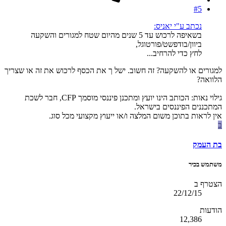
#5
נכתב ע"י יאניס:
בשאיפה לרכוש עד 5 שנים מהיום שטח למגורים והשקעה
ביוון/בודפשט/פורטוגל,
לחץ כדי להרחיב...
למגורים או להשקעה? זה חשוב. ישל ך את הכסף לרכוש את זה או שצריך
הלוואה?
גילוי נאות: הכותב הינו יועץ ומתכנן פיננסי מוסמך CFP, חבר לשכת
המתכננים הפיננסים בישראל.
אין לראות בתוכן משום המלצה ו/או ייעוץ מקצועי מכל סוג.
ב
בת העמק
משתמש בכיר
הצטרף ב
22/12/15
הודעות
12,386