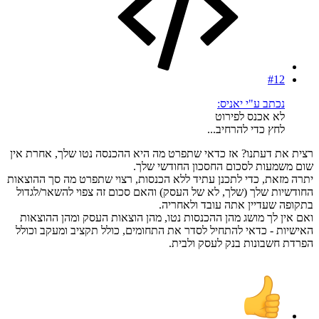
#12
נכתב ע"י יאניס:
לא אכנס לפירוט
לחץ כדי להרחיב...
רצית את דעתנו? אז כדאי שתפרט מה היא ההכנסה נטו שלך, אחרת אין
שום משמעות לסכום החסכון החודשי שלך.
יתרה מזאת, כדי לתכנן עתיד ללא הכנסות, רצוי שתפרט מה סך ההוצאות
החודשיות שלך (שלך, לא של העסק) והאם סכום זה צפוי להשאר/לגדול
בתקופה שעדיין אתה עובד ולאחריה.
ואם אין לך מושג מהן ההכנסות נטו, מהן הוצאות העסק ומהן ההוצאות
האישיות - כדאי להתחיל לסדר את התחומים, כולל תקציב ומעקב וכולל
הפרדת חשבונות בנק לעסק ולבית.