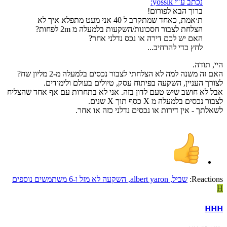
נכתב ע"י yossik:
ברוך הבא לפורום!
ת׳אמת, כאחד שמתקרב ל 40 אני מעט מתפלא איך לא
הצלחת לצבור חסכונות/השקעות בלמעלה מ 2m לפחות?
האם יש לכם דירה או נכס נדלני אחר?
לחץ כדי להרחיב...
היי, תודה.
האם זה משנה למה לא הצלחתי לצבור נכסים בלמעלה מ-2 מליון שח?
לצורך העניין, השקעה בפיתוח עסק, טיולים בעולם ולימודים.
אבל לא חושב שיש טעם לדון בזה. אני לא בתחרות עם אף אחד שהצליח
לצבור נכסים בלמעלה מ X כסף תוך X שנים.
לשאלתך - אין דירות או נכסים נדלני כזה או אחר.
Reactions:
שביל
,
albert yaron
,
השקעה לא מזל
ו-6 משתמשים נוספים
H
HHH