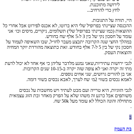
לירושה מתוכננת.
לחץ כדי להרחיב...
היי, תודה על התגובות.
ההכנסה שציינתי בפרופיל שלי היא ברוטו, לא אכנס לפירוט אבל אחרי כל
ההוצאות (כמו שציינתי בפרופיל שלי) תשלומים, ניקויים, מיסים וכו׳ אני
עומד על חסכון נקי של בין 3 ל-5 אלף שח בחודש.
במהלך החצי שנה הקרובה יתבצע מעבר לחו״ל, שבו השאיפה לעמוד על
חסכון נקי של בין 5 ל-7 אלף בחודש. זאת כתוצאה מהורדת יוקר המחיה
והוצאות העסק.
.
לגבי ירושות עתידיות,שאני נמנע מלדבר עליהן כי אף אחד לא יכול לדעת
מתי זה יקרה ואני לא צופה שזה יקרה ב-10-15 שנים הקרובות.
אני בן להורים גרושים, שני אחים נוספים.
לאמא נכסים בשווי 2מ׳ שח לערך, לאבא נכסים בשווי דומה.
לגבי הזוגיות, היא טרייה ועם מבט לעתיד ויש מחשבות על נכסים
משותפים אבל כרגע זה משהו שלא על הפרק מאחר ובת הזוג עצמאית
מתחילה והונה הכולל לא עומד מעל 50k שח.
.
ב
בת העמק