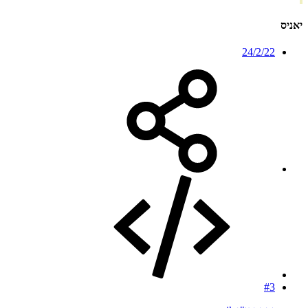
יאניס
24/2/22
#3