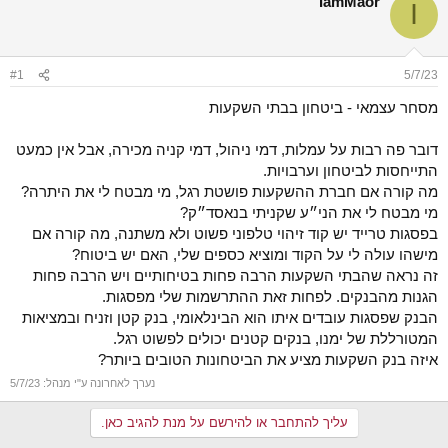
IamMaor
I
ש
א
א
ר
י
ך
#1
5/7/23
מסחר עצמאי - ביטחון בבתי השקעות
דובר פה רבות על עמלות, דמי ניהול, דמי קניה מכירה, אבל אין כמעט
התייחסות לביטחון וערבויות.
מה קורה אם חברת ההשקעות פושטת רגל, מי מבטח לי את היתרה?
מי מבטח לי את הני״ע שקניתי בנאסד״ק?
בפסגות טרייד יש קוד זיהוי טלפוני פשוט ולא משתנה, מה קורה אם
מישהו עולה לי על הקוד ומוציא כספים שלי, האם יש ביטוח?
זה נראה שהבתי השקעות הרבה פחות בטיחותיים ויש הרבה פחות
הגנות מהבנקים. לפחות זאת ההתרשמות שלי מפסגות.
הבנק שפסגות עובדים איתו הוא הבינלאומי, בנק קטן וזניח ובמציאות
המטורללת של ימנו, בנקים קטנים יכולים לפשוט רגל.
איזה בנק השקעות מציע את הביטחונות הטובים ביותר?
נערך לאחרונה ע"י מנהל:
5/7/23
עליך להתחבר או להירשם על מנת להגיב כאן.