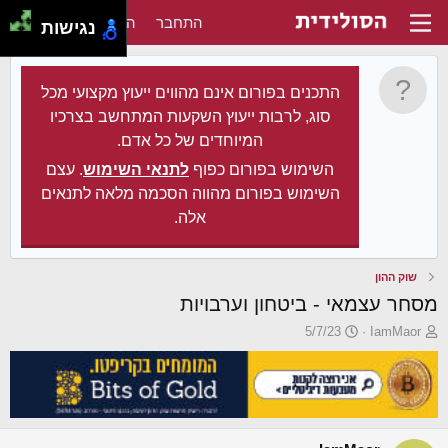
התחבר
הירשם
נגישות
התכנים בפורום אינם מהווים ייעוץ מקצועי מכל
סוג, לרבות ייעוץ השקעות המתחשב בצרכיו
המיוחדים של כל אדם.
השימוש בפורום כפוף
לתנאי השימוש
. עצם
השימוש בפורום מהווה הסכמה מלאה לתנאים
אלה.
שוק ההון
מסחר עצמאי - ביטחון וערבויות
פ
פ
5/7/23
IamMaor
ו
ו
ת
ר
ח
ס
ה
ם
נ
ב
ו
ת