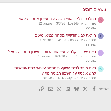
נושאים דומים
התלבטות לגבי אופי השקעה בחשבון מסחר עצמאי
K
נפתח על ידי koz145
3/3/26
תגובות: 12
שוק ההון
הוראת קבע חודשית מסחר עצמאי מיטב
ג
נפתח על ידי גיל 88
24/1/26
תגובות: 0
שוק ההון
האם יש דרך קלה לחשב את הרווח בחשבון מסחר עצמאי?
צ
נפתח על ידי צ'ק דחוי
19/1/26
תגובות: 1
שוק ההון
האם מותר לבית השקעות מסחר עצמאי לתת אפשרות
מ
להוציא כסף על חשבון הביטחונות ?
נפתח על ידי מאירקוש
1/1/26
תגובות: 1
שוק ההון
X
פייסבוק
Bluesky
LinkedIn
WhatsApp
דואר אלקטרוני
הוסף קישור
שתפו:
ניוד כסף מחשבון מסחר עצמאי לבית השקעות
ל
נפתח על ידי ליתי
6/12/25
תגובות: 3
ברוקרים ופלטפורמות מסחר
מסחר עצמאי בניירות ישראלי פסגות
Y
נפתח על ידי yeru722
2/7/25
תגובות: 3