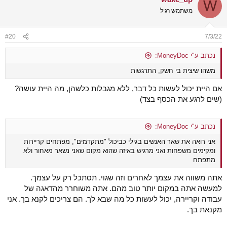
W
משתמש רגיל
#20
7/3/22
נכתב ע"י MoneyDoc:
משהו שיצית בי חשק, התרגשות
אם היית יכול לעשות כל דבר, ללא מגבלות כלשהן, מה היית עושה?
(שים לרגע את הכסף בצד)
נכתב ע"י MoneyDoc:
אני רואה את שאר האנשים בגילי כביכול "מתקדמים", מפתחים קריירות
ומקימים משפחות ואני מרגיש באיזה שהוא מקום שאני נשאר מאחור ולא
מתפתח
אתה משווה את עצמך לאחרים וזה שגוי. תסתכל רק על עצמך.
למעשה אתה במקום יותר טוב מהם. אתה משוחרר מהדאגה של
עבודה וקריירה, יכול לעשות כל מה שבא לך. הם צריכים לקנא בך. אני
מקנאת בך.