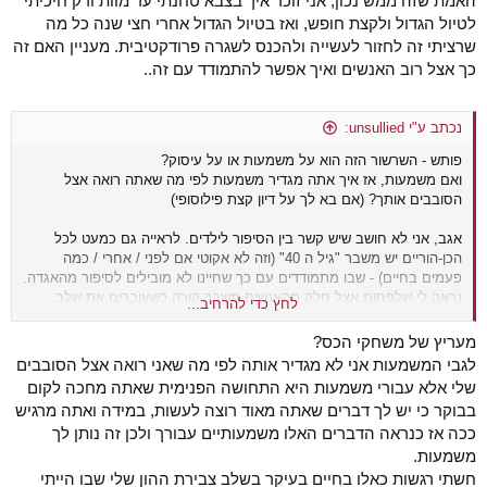
האמת שזה ממש נכון, אני זוכר איך בצבא טחנתי עד מוות ורק חיכיתי
לטיול הגדול ולקצת חופש, ואז בטיול הגדול אחרי חצי שנה כל מה
שרציתי זה לחזור לעשייה ולהכנס לשגרה פרודקטיבית. מעניין האם זה
כך אצל רוב האנשים ואיך אפשר להתמודד עם זה..
נכתב ע"י unsullied:
פותש - השרשור הזה הוא על משמעות או על עיסוק?
ואם משמעות, אז איך אתה מגדיר משמעות לפי מה שאתה רואה אצל
הסובבים אותך? (אם בא לך על דיון קצת פילוסופי)
אגב, אני לא חושב שיש קשר בין הסיפור לילדים. לראייה גם כמעט לכל
הכן-הוריים יש משבר "גיל ה 40" (וזה לא אקוטי אם לפני / אחרי / כמה
פעמים בחיים) - שבו מתמודדים עם כך שחיינו לא מובילים לסיפור מהאגדה.
נראה לי שלפחות אצל חלק מהאנשים משבר קורה כשעוברים את שלב
לחץ כדי להרחיב...
"הורדת הראש" שקשור לתחילת קריירה / תחילת בניית הון (דירה לדוג) /
ילדים צעירים. שלב שמתאים לתיאור שלך.
מעריץ של משחקי הכס?
לגבי המשמעות אני לא מגדיר אותה לפי מה שאני רואה אצל הסובבים
-----
שלי אלא עבורי משמעות היא התחושה הפנימית שאתה מחכה לקום
בבוקר כי יש לך דברים שאתה מאוד רוצה לעשות, במידה ואתה מרגיש
ובמישור היותר פרקטי, דיברת על זה שאתה לא היית מרוצה כי פה העשרת
ככה אז כנראה הדברים האלו משמעותיים עבורך ולכן זה נותן לך
מישהו אחר ושם הרווחת כסף. ואילו אתה מקנא באחרים שמתפתחים. למה
אתה מודד קריירות של אחרים בהתפתחות (למידה? בניית יכולות?) ואת
משמעות.
שלך רק במישור כלכלי?
חשתי רגשות כאלו בחיים בעיקר בשלב צבירת ההון שלי שבו הייתי