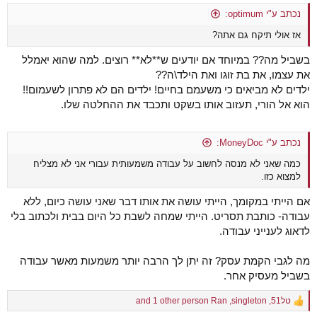
נכתב ע"י optimum:
אז אולי תיקח גם אתה?
בשביל מה?? במיוחד אם יודעים ש**לא** רוצים. למה שהוא יאמלל
את עצמו, את בת זוגו ואת הילד\ה??
ילדים לא מביאים כי משעמם בחיים! ילדים הם לא פתרון לשעמום!!
הוא אל הורי, תעזוב אותו בשקט ותכבד את ההחלטה שלו.
נכתב ע"י MoneyDoc:
כמה שאני לא מנסה לחשוב על עבודה משמעותית עבורי אני לא מצליח
למצוא כזו.
אם הייתי במקומך, הייתי עושה את אותו דבר שאני עושה כיום, ללא
עבודה- כותבת תסריט. הייתי שמחה לשבת כל היום בבית ולכתוב בלי
לדאוג לענייני עבודה.
מה לגבי הקמת עסק? זה יתן לך הרבה יותר משמעות מאשר עבודה
בשביל מעסיק אחר.
טל51
,
singleton
,
Ran
and 1 other person
R
e