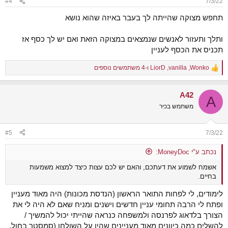
#4
7/3/22
s
:
תחפש מצוקה שהייתה לך בעבר באיזה שהוא נושא
ותלך ותעזור לאנשים שנמצאים במצוקה הזאת ואם יש לך כסף אז
תכניס את הכסף לעניין
Wonko
,
vanilla
,
LiorD
ו-4 משתמשים נוספים
R
e
a
A42
c
A
t
משתמש בכיר
i
o
n
#5
7/3/22
s
:
נכתב ע"י MoneyDoc:
אשמח לשמוע את דעתכם, והאם יש לכם עצות כיצד למצוא משמעות
בחיים.
לימודים, לי לפחות התואר הראשון (הנדסת מכונות) היה מאוד מעניין
ופתח לי הרבה תחומי עניין חדשים וישנים ומניח שאם לא היה לי את
הצורך בלדאוג לפרנסה ולמשפחה כנראה שהייתי יכול להמשיך /
להשלים כמה כיוונים מאוד מעניינים שהיו על השולחן (סמסטר בחול,