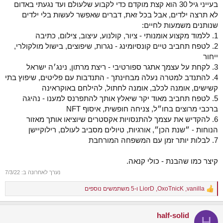
בעייני גיל 30 הוא קצת מוקדם כדי לקבוע שלעולם ועד נגעתי באדום
לא תרצה ילדים, אבל בכל זאת, דברים שאפשר לעשות בלי ילדים
שנותנים משמעות לחיים:
1. ללמוד מקצוע אומנותי - ציור, קולנוע, עיצוב, צילום, כתיבה
2. לטפח תחביב טיים קונסיומינג - נגרות, שיפוצים, בישול מולקולרי,
ייחור
3. לקחת על עצמך אתגר ספורטיבי - ריצת מרתון, נינג׳ה ישראל
4. להתנדב למטרה נעלה מבחינתך - התנדבות עם פליטים, שיפוץ בתי
קשישים, אומנה לכלב, אומנה לחתול, להילחם באוקראינה
5. לטפח תחביב מאוד יקר שיאלץ אותך להתפרנס למענו - נהיגה
ברכבי מרוצים בחו״ל, צניחה חופשית, איסוף NFT
6. להקדיש את עצמך להתנסויות אקסטרים שיוציאו אותך מאזור
הנוחות - ״שנת הכן״, אורגיות, טיולים מסביב לעולם, רילוקיישן
7. לבלות יותר זמן עם המשפחה המורחבת
קיצר כמו שהבנת - כולי קנאה.
נערך לאחרונה ב:
7/3/22
vanilla
,
OxoTnicK
,
LiorD
ו-5 משתמשים נוספים
R
e
a
half-solid
c
H