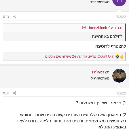
t
משתמש בכיר
i
o
n
#13
7/3/22
s
:
נכתב ע"י breezblock:
להילחם באוקראינה
להצטרף לרוסים?
Count Olaf
,
צדיק
,
vanilla
ו-2 משתמשים נוספים
R
e
a
ישראלית
c
t
משתמש רגיל
i
o
n
#14
7/3/22
s
:
1) מי אמר שצריך משמעות ?
2) המנגנון הוא כשלחוצים ועובדים קשה רוצים שחרור וחופש
כשחופשים משתעממים ורוצים מתח וחוזר חלילה בחרת לעצור
באמצע המסלול.