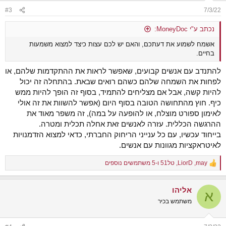
n
#3
7/3/22
s
:
נכתב ע"י MoneyDoc:
אשמח לשמוע את דעתכם, והאם יש לכם עצות כיצד למצוא משמעות
בחיים.
להתנדב עם אנשים קבועים, שאפשר לראות את ההתקדמות שלהם, או
לפחות את השמחה שלהם כשהם רואים שבאת. בהתחלה זה יכול
להיות קשה, אבל אם מצליחים להתמיד, בסוף זה הופך להיות ממש
כיף. חוץ מהתחושה הטובה בסוף היום (אפשר להשוות את זה אולי
לאימון ספורט מוצלח, או להופעה על במה), זה משפר מאוד את
ההרגשה הכללית. עזרה לאנשים זאת אחלה תכלית ומטרה.
בייחוד עכשיו, עם כל ענייני הריחוק החברתי, כדאי למצוא הזדמנויות
לאיטראקציות מגוונות עם אנשים.
may
,
LiorD
,
טל51
ו-5 משתמשים נוספים
R
e
a
אליהו
c
א
t
משתמש בכיר
i
o
n