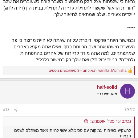
נראה לי שלפחות אצל חלק מהאנשים משבר קורה כשעוברים את שלב
"הורדת הראש" שקשור לתחילת קריירה / תחילת בניית הון (דירה לדוג)
/ ילדים צעירים. שלב שמתאים לתיאור שלך.
-----
ובמישור היותר פרקטי, דיברת על זה שאתה לא היית מרוצה כי פה
העשרת מישהו אחר ושם הרווחת כסף. ואילו אתה מקנא באחרים
שמתפתחים. למה אתה מודד קריירות של אחרים בהתפתחות
(למידה? בניית יכולות?) ואת שלך רק במישור כלכלי?
Mpmisha
,
vanilla
,
ת.אוקהם
ו-3 משתמשים נוספים
R
e
a
half-solid
c
H
t
משתמש בכיר
i
o
n
#18
7/3/22
s
:
נכתב ע"י פטל ואוכמניוצ:
להשקיע בשיחות עמוקות עם פסיכולוג עשוי להיות מאוד משתלם לשנים
הבאות