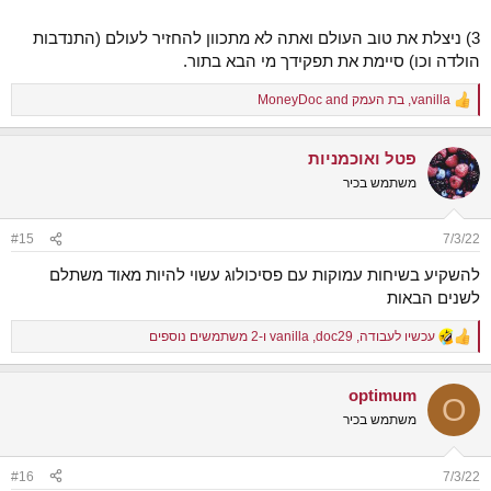
3) ניצלת את טוב העולם ואתה לא מתכוון להחזיר לעולם (התנדבות
הולדה וכו) סיימת את תפקידך מי הבא בתור.
vanilla
,
בת העמק
and
MoneyDoc
R
e
a
פטל ואוכמניות
c
t
משתמש בכיר
i
o
n
#15
7/3/22
s
:
להשקיע בשיחות עמוקות עם פסיכולוג עשוי להיות מאוד משתלם
לשנים הבאות
עכשיו לעבודה
,
doc29
,
vanilla
ו-2 משתמשים נוספים
R
e
a
optimum
c
O
t
משתמש בכיר
i
o
n
#16
7/3/22
s