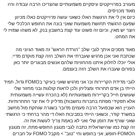
מעורב בפרוייקטים עיסקיים משמעותיים שהצריכו הרבה עבודה והיו
מאוד מכניסים.
כיום אין לי את הרגשות האלו כשאני עושה פרוייקטים כאלו מכיוון
שפעם הרגשתי תחושת משמעות שאני בונה את החופש הכלכלי שלי
ויוצר יש מאין, וכיום זה פשוט עוד קצת בחשבון בנק, לא משהו שמזיז לי
את המחט.
מאוד מסכים איתך לגבי שלב "הורדת הראש" זה מאוד הגיוני מה
שכתבת ואני אכן מרגיש שעברתי את השלב הזה קצת מוקדם מדיי.
אולי יוכלו לחלוק איתנו מהחוויות שלהם אנשים מבוגרים יותר כאן
בפורום שעברו את השלב הזה בעצמם.
לגבי מדידת הקריירות וכו' אני מרגיש שאני בעיקר בFOMO גדול, תמיד
הייתי בן אדם תחרותי ומצליחן ולכן לראות קולגות ובני מחזור שלי
שעושים חייל בקריירות משמעותיות (לא בהכרח עשייה משמעותית
אלא תפקידי מפתח בחברות נחשבות) מדליק לי את יצר התחרותיות.
העניין הוא שבפועל הרבה פעמים מדובר בשגרה שוחקת מול מחשב
במשרד קודר, וכשאני הייתי בסביבות האלו די מהר ברחתי כי הרגשתי
שאני שורף את הזמן שלי ואני לא באמת צריך לעשות את זה.
זה קצת כמו שהישראלית כתבה לגבי מנגנון החופש-מתח, זה מנגנון
הFOMO-חופש, אני בחופש וחי "טוב" > מקבל FOMO על חברים