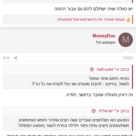
יש כאלה שזה ישתלם להם גם עבור ההווה
עצמאי שאיבד את הראש
and
פטל ואוכמניות
R
e
a
MoneyDoc
c
M
t
משתמש רגיל
i
o
n
#19
7/3/22
s
:
נכתב ע"י half-solid:
באיזה תחום אתה עוסק?
למשל, בהייטק - להקים סטארט אפ יכול להצית את כל הנ"ל.
זה רעיון מעולה שעבר בראשי, תודה.
נכתב ע"י ישראלית:
המנגנון הוא כשלחוצים ועובדים קשה רוצים שחרור וחופש כשחופשים
משתעממים ורוצים מתח וחוזר חלילה בחרת לעצור באמצע המסלול.