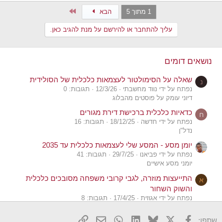
a
Last
1 מתוך 5
הבא
c
t
עליך להתחבר או להירשם על מנת להגיב כאן.
i
o
n
s
נושאים דומים
:
שאלה על הסימולטור לעצמאות כלכלית של הסולידית
נ
נפתח על ידי נווד מחשבתי
12/3/26
תגובות: 0
דיוני עומק על פוסטים מהבלוג
כדאיות כלכלית ברכישת דירת מגורים
ח
נפתח על ידי חדשה
18/12/25
תגובות: 16
נדל"ן
יומן מסע - המסע שלי לעצמאות כלכלית עד 2035
נפתח על ידי פביאנו
29/7/25
תגובות: 41
יומני מסע אישיים
התייעצות מוזרה, לגבי קרובי משפחה מסובכים כלכלית
א
והשוק השחור
נפתח על ידי אגוזית
17/4/25
תגובות: 8
אוף טופיק
X
פייסבוק
Bluesky
LinkedIn
WhatsApp
דואר אלקטרוני
הוסף קישור
שתפו:
הלוואות לאנשים בעצמאות כלכלית