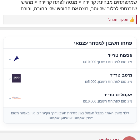
שמתפתחים מבחינת קריירה > מנסה לפתח קריירה > מרגיש
שנכנסתי לכלוב של זהב, רוצה את החופש שלי בחזרה, ובורח.
הסקרן הגדול
R
e
a
c
t
פתחו חשבון למסחר עצמאי
i
o
פסגות טרייד
n
⌄
s
מינימום לפתיחת חשבון: ₪10,000
:
מיטב טרייד
⌄
מינימום לפתיחת חשבון: ₪5,000
אקסלנס טרייד
⌄
מינימום לפתיחת חשבון: ₪10,000
גילוי נאות: האתר מקבל תגמול בגין פתיחת חשבון דרך הקישורים. אין באמור משום
ייעוץ השקעות או שיווק השקעות.
wake_up