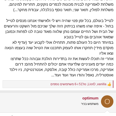
משלחת לאפריקה לבנית מכונות לכפרים נזקקים, תחריות למינהם,
משלחת לפולין, תואר שני, תואר נוסף בכלכלה, עבודת מחקר...)
לטייל בעולם, בכל זמן פנוי שהיה ויש לי ולאישתי אנחנו מנסים לטייל
בחול - איפה שהו משהו בניתוק הזה שלך שניכם מול השקט והרעשים
של הבית ושל החיים עצמם נותן שלווה מאוד טובה לנו לפחות וכמובן
שמאוד אוהבים גם לטייל בטבע
במיוחד היום כל העולם פתוח, תתחילו אולי לקבוע יעד (עדיף לא
מוקדם מידי) תחקרו אותו לעומק תתכננו את הטיול שזה בעצמו הנאה
וצאו אליו
אחרי זה תוכלו לעשות את זה בתדירות הולכת וגבוהה ככל שתרצו
כמה יעדים מעניניים שלדעתי אתם יכולים להתחיל מהם: דרום
אמריקה, מרכז אמריקה כולל קובה, אלסקה, אנטרנטיקה, ניו זילנד
ואוסטרליה, נאפל והודו ועוד ועוד ועוד...
vanilla
,
LiorD
,
טל51
ו-6 משתמשים נוספים
R
e
a
optimum
c
O
t
משתמש בכיר
i
o
n