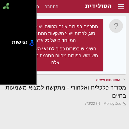
התחבר
הירשם
התכנים בפורום אינם מהווים ייעוץ מקצועי מכל
סוג, לרבות ייעוץ השקעות המתחשב בצרכיו
המיוחדים של כל אדם.
נגישות
השימוש בפורום כפוף
לתנאי השימוש
. עצם
השימוש בפורום מהווה הסכמה מלאה לתנאים
אלה.
התפתחות אישית
מסודר כלכלית ואלהורי - מתקשה למצוא משמעות
בחיים
פ
פ
7/3/22
MoneyDoc
ו
ו
ת
ר
ח
ס
ה
ם