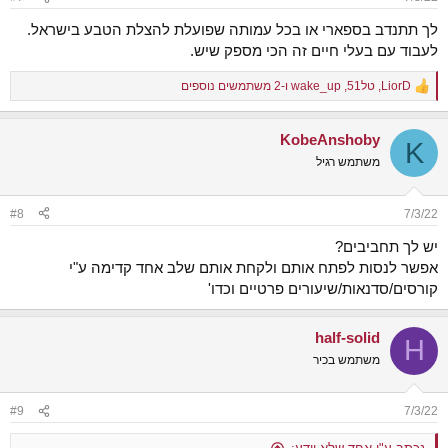
s
:
לך תתנדב בספארי או בכל עמותה שפועלת להצלת הטבע בישראל.
לעבוד עם בעלי חיים זה הכי מספק שיש.
LiorD
,
טל51
,
wake_up
ו-2 משתמשים נוספים
R
e
a
KobeAnshoby
c
K
t
משתמש רגיל
i
o
n
#8
7/3/22
s
:
יש לך תחביבים?
אפשר לנסות לפתח אותם ולקחת אותם שלב אחד קדימה ע"י
קורסים/סדנאות/שיעורים פרטיים וכדו'
half-solid
H
משתמש בכיר
#9
7/3/22