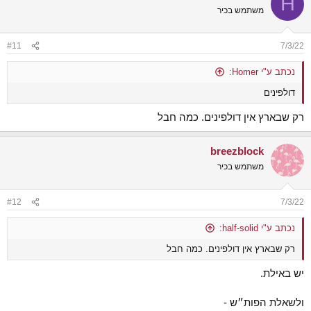
H
t
משתמש בכיר
i
o
n
#11
7/3/22
s
:
נכתב ע"י Homer:
דולפינים
רק שבארץ אין דולפינים. כמה חבל
breezblock
משתמש בכיר
#12
7/3/22
נכתב ע"י half-solid:
רק שבארץ אין דולפינים. כמה חבל
יש באילת.
ולשאלת הפות״ש -