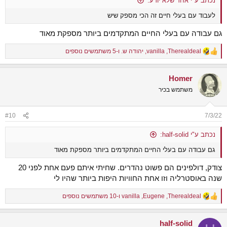
נכתב ע"י אחד שלא יודע:
לעבוד עם בעלי חיים זה הכי מספק שיש
גם עבודה עם בעלי החיים המתקדמים ביותר מספקת מאוד
Therealdeal
,
vanilla
,
יהודה ש.
ו-5 משתמשים נוספים
R
e
a
Homer
c
t
משתמש בכיר
i
o
n
#10
7/3/22
s
:
נכתב ע"י half-solid:
גם עבודה עם בעלי החיים המתקדמים ביותר מספקת מאוד
צודק, דולפינים הם פשוט נהדרים. שחיתי איתם פעם אחת לפני 20
שנה באוסטרליה וזו אחת החוויות היפות ביותר שהיו לי
Therealdeal
,
Eugene
,
vanilla
ו-10 משתמשים נוספים
R
e
a
half-solid
c