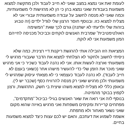
לעומת זאת אני נמצא במצב שאני לא חייב לעבוד ולכן מתקשה למצוא
משמעות בעבודות שאני נמצא בהן כי הן לא מרגישות לי משמעותיות,
וכמה שאני לא מנסה לחשוב על עבודה משמעותית עבורי אני לא
מצליח למצוא כזו. ובנוסף חוסר הרצון שלי לגדל ילדים (זה טבוע
בזהות שלי ולדעתי לא ישתנה) גורם לכך שאת "המשימה
האולטימטיבית" שמרבית האנשים לוקחים וכביכול מכניסה לחייהם
המון משמעות אני לא לוקח.
המציאות הזו הובילה אותי להרגשת ריקנות דיי רצינית, כמה שלא
ניסיתי לחשוב ולחקור לא הצלחתי למצוא את הדבר שעבורי מרגיש לי
משמעותי וארצה לעשות אותו. אני לא נהנה לעבוד כשכיר כי אני מרגיש
שאני מוכר את הזמן שלי כדי להעשיר מישהו אחר (כשאני בעצם לא
חייב לעבוד). לא נהנה לעבוד כעצמאי כי לא מצאתי עיסוק שמרגיש לי
משמעותי ולכן מרגיש שאני רק מנסה להרוויח כסף (שכבר יש לי).
ובאופן כללי לא מצליח למצוא משהו שיצית בי חשק, התרגשות, ורצון
לקפוץ בבוקר מהמיטה.
בנוסף לזה אני רואה את שאר האנשים בגילי כביכול "מתקדמים",
מפתחים קריירות ומקימים משפחות ואני מרגיש באיזה שהוא מקום
שאני נשאר מאחור ולא מתפתח.
אשמח לשמוע את דעתכם, והאם יש לכם עצות כיצד למצוא משמעות
בחיים.