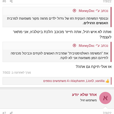
#6
7/3/22
s
:
נכתב ע"י MoneyDoc:
ובנוסף המשימה הענקית הזו של גידול ילדים מהווה מקור משמעות למרבית
האנשים הרגילים.
ואתה לא איש רגיל, אתה חייזר מכוכב הלכת ביטלג'וז, אני מתאר
לעצמי?
נכתב ע"י MoneyDoc:
את "המשימה האולטימטיבית" שמרבית האנשים לוקחים וכביכול מכניסה
לחייהם המון משמעות אני לא לוקח.
אז אולי תיקח גם אתה?
נערך לאחרונה ב:
7/3/22
vanilla
,
LiorD
,
klayhamn
ו-4 משתמשים נוספים
R
e
a
אחד שלא יודע
c
א
t
משתמש רגיל
i
o
n
#7
7/3/22