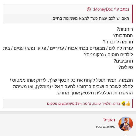
נכתב ע"י MoneyDoc:
האם יש לכם עצות כיצד למצוא משמעות בחיים
רוחניות?
התנדבות?
תרומה לחברה?
עזרה לחולים / מבוגרים בבתי אבות / עריריים / פגועי נפש / עניים / בית
לילדים חוסים / נרקומנים?
תחביבים?
טיולים?
חוצמזה, תמיד תוכל לקחת את כל הכסף שלך, לזרוק אותו ממטוס /
לחלק לעוברים ושבים ברחוב / להעביר אליי (מומלץ), ואז משימת
ההישרדות הכלכלית תעסיק אותך מחדש.
צדיק
,
תלמיד טועה
,
צ'יטה
ו-19 משתמשים נוספים
R
e
a
דאניל
c
t
משתמש בכיר
i
o