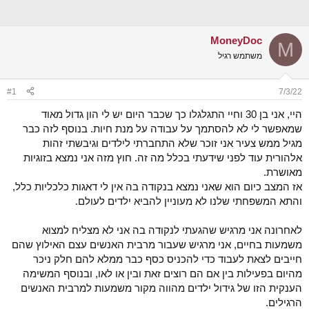
נ
ב
ו
ת
ש
א
א
ר
MoneyDoc
M
י
משתמש רגיל
ך
#1
7/3/22
היי, אני בן 30 וחיי התגלגלו כך שכבר היום יש לי הון גדול מאוד
שמאפשר לי לא להסתמך על עבודה על מנת חיות. בנוסף לזה כבר
מגיל ממש צעיר אני זוכר שלא התחברתי לילדים וגיבשתי זהות
אלהורית עוד לפני שידעתי בכלל מה זה. חוץ מזה אני נמצא בזוגיות
מאושרת.
אז המצב כיום הוא שאני נמצא בנקודה בה אין לי דאגות כלכליות כלל,
והתא המשפחתי שלנו לא מעוניין להביא ילדים לעולם.
לאחרונה אני מרגיש שהגעתי לנקודה בה אני לא מצליח למצוא
משמעות בחיים, אני מרגיש שעבור מרבית האנשים עצם האילוץ שהם
חייבים לצאת לעבוד כדי להכניס כסף כבר ממלא להם חלק ניכר
מהיום בפעילות בין אם הם רוצים זאת ובין או לאו, ובנוסף המשימה
הענקית הזו של גידול ילדים מהווה מקור משמעות למרבית האנשים
הרגילים.