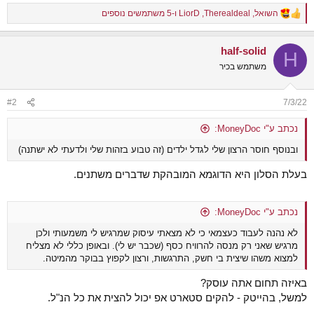
השואל
,
Therealdeal
,
LiorD
ו-5 משתמשים נוספים
R
e
a
half-solid
c
H
t
משתמש בכיר
i
o
n
#2
7/3/22
s
:
נכתב ע"י MoneyDoc:
ובנוסף חוסר הרצון שלי לגדל ילדים (זה טבוע בזהות שלי ולדעתי לא ישתנה)
בעלת הסלון היא הדוגמא המובהקת שדברים משתנים.
נכתב ע"י MoneyDoc:
לא נהנה לעבוד כעצמאי כי לא מצאתי עיסוק שמרגיש לי משמעותי ולכן
מרגיש שאני רק מנסה להרוויח כסף (שכבר יש לי). ובאופן כללי לא מצליח
למצוא משהו שיצית בי חשק, התרגשות, ורצון לקפוץ בבוקר מהמיטה.
באיזה תחום אתה עוסק?
למשל, בהייטק - להקים סטארט אפ יכול להצית את כל הנ"ל.