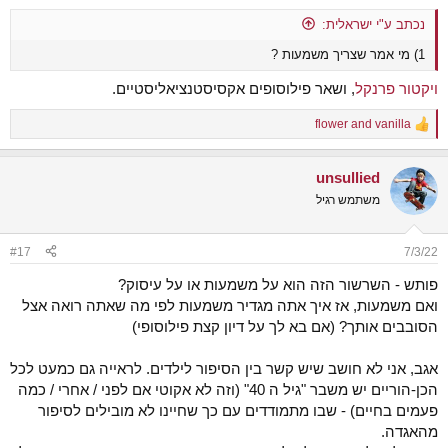
:
נכתב ע"י ישראלית:
1) מי אמר שצריך משמעות ?
ויקטור פרנקל
, ושאר פילוסופים אקסיסטנציאליסטיים.
flower
and
vanilla
R
e
a
unsullied
c
t
משתמש רגיל
i
o
n
#17
7/3/22
s
:
פותש - השרשור הזה הוא על משמעות או על עיסוק?
ואם משמעות, אז איך אתה מגדיר משמעות לפי מה שאתה רואה אצל
הסובבים אותך? (אם בא לך על דיון קצת פילוסופי)
אגב, אני לא חושב שיש קשר בין הסיפור לילדים. לראייה גם כמעט לכל
הכן-הוריים יש משבר "גיל ה 40" (וזה לא אקוטי אם לפני / אחרי / כמה
פעמים בחיים) - שבו מתמודדים עם כך שחיינו לא מובילים לסיפור
מהאגדה.