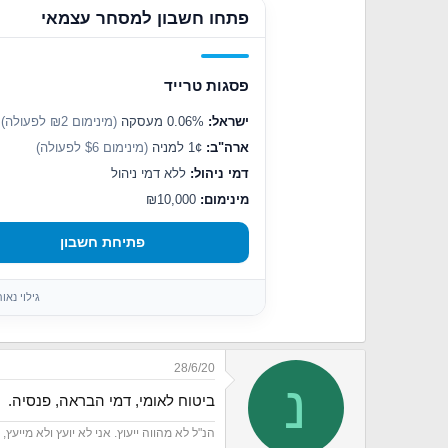
t
פתחו חשבון למסחר עצמאי
i
o
n
s
פסגות טרייד
:
ישראל:
0.06% מעסקה
(מינימום ₪2 לפעולה)
ארה"ב:
1¢ למניה
(מינימום $6 לפעולה)
דמי ניהול:
ללא דמי ניהול
מינימום:
₪10,000
פתיחת חשבון
גילוי נא
28/6/20
נ
ביטוח לאומי, דמי הבראה, פנסיה.
הנ"ל לא מהווה ייעוץ. אני לא יועץ ולא מייעץ, ואין לי רשיון כלשהו מ