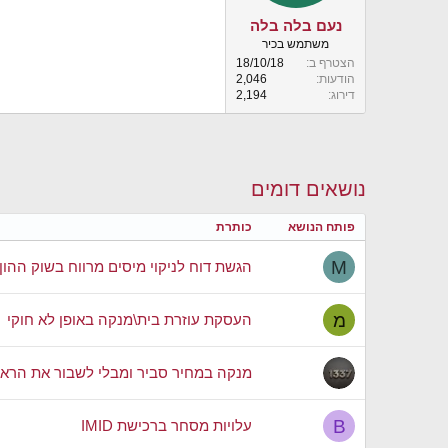
נעם בלה בלה
משתמש בכיר
הצטרף ב
18/10/18
הודעות
2,046
דירוג
2,194
נושאים דומים
פותח הנושא
כותרת
M
הגשת דוח לניקוי מיסים מרווח בשוק ההו
מ
העסקת עוזרת בית\מנקה באופן לא חוקי
מנקה במחיר סביר ומבלי לשבור את הרא
B
עלויות מסחר ברכישת IMID