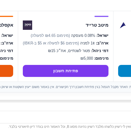
מיטב טרייד
אקסלנס
ישראל:
0.08% מעסקה
(מינימום ₪4.65 לפעולה)
ישראל:
0.07% מעסקה
ארה"ב:
1¢ למניה
(מינימום $6 לפעולה או $5 ב-IBKR)
ארה"ב:
1¢ ל
דמי ניהול:
פטור לשנתיים, אח״כ ₪15
דמי ניהו
מינימום:
₪5,000
מינימום:
פתיחת חשבון
ות: האתר מקבל תגמול בגין פתיחת חשבון דרך הקישורים. אין באמור משום ייעוץ השקעות או שיווק 
לבד רשיון נהיגה מסוג B, וכל האמור הינו בגדר דיון תיאורטי בלבד.