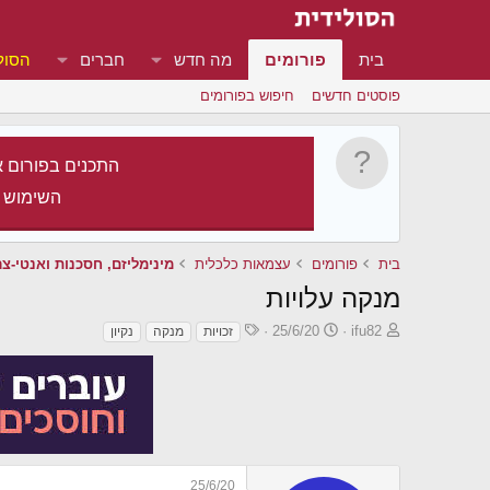
בית
פורומים
מה חדש
חברים
הסול
פוסטים חדשים
חיפוש בפורומים
התכנים בפורום א
השימוש 
בית
פורומים
עצמאות כלכלית
מינימליזם, חסכנות ואנטי-צר
מנקה עלויות
פ
פ
ת
25/6/20
ifu82
זכויות
מנקה
נקיון
ו
ו
ג
ת
ר
י
ח
ס
ו
ה
ם
ת
נ
ב
ו
ת
ש
א
25/6/20
א
ר