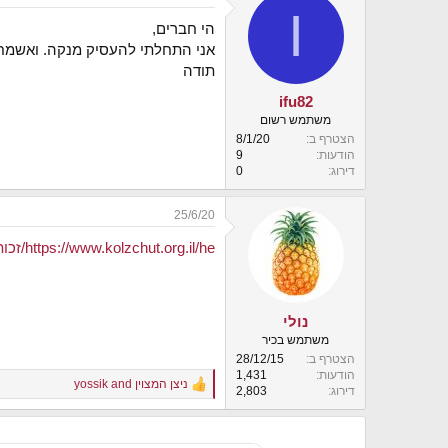
I
י
הי חברים,
ך
אני התחלתי להעסיק מנקה. ואשמח 
תודה
ifu82
משתמש רשום
הצטרף ב
8/1/20
הודעות
9
דירוג
0
25/6/20
https://www.kolzchut.org.il/he/זכותון_עובדים_במשק_בית_(עוזרות_בית_ומטפלים/ות)
נולי
משתמש בכיר
הצטרף ב
28/12/15
הודעות
1,431
ניצן המצוין
and
yossik
R
דירוג
2,803
e
a
c