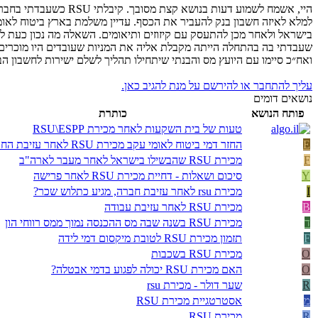
בישראל ולאחר מכן להתעסק עם קיזוזים ותיאומים. השאלה מה נכון כעת 
שעבדתי בה בהתחלה הייתה מקבלת אליה את המניות שעובדים היו מוכרים 
ואח״כ סיימו עם היועץ מס והבנתי שיתחילו תהליך לשלם ישירות לחשבון ה
עליך להתחבר או להירשם על מנת להגיב כאן.
נושאים דומים
פותח הנושא
כותרת
טעות של בית השקעות לאחר מכירת RSU\ESPP
E
החזר דמי ביטוח לאומי עקב מכירת RSU לאחר עזיבת החברה
F
מכירת RSU שהבשילו בישראל לאחר מעבר לארה"ב
Y
סיכום ושאלות - דחיית מכירת RSU לאחר פרישה
I
מכירת rsu לאחר עזיבת חברה, מגיע כתלוש שכר?
B
מכירת RSU לאחר עזיבת עבודה
ד
מכירת RSU בשנה שבה מס ההכנסה נמוך ממס רווחי הון
F
תזמון מכירת RSU לטובת מיקסום דמי לידה
O
מכירת RSU בשכבות
O
האם מכירת RSU יכולה לפגוע בדמי אבטלה?
R
שער דולר - מכירת rsu
מ
אסטרטגיית מכירת RSU
R
מכירת RSU