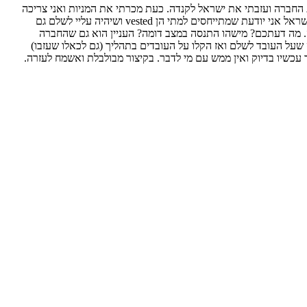
ריקאית בארץ, הן הפכו ל vested כשהייתי בארץ. לאחר מכן עזבתי את החברה ועזבתי את ישראל לקנדה. כעת מכרתי את המניות ואני צריכה
למלא לאיזה חשבון בנק להעביר את הכסף. עדיין משלמת בארץ ביטוח לאומי, אני יודעת שעליי לשלם מס בקנדה על הרווח שצברתי מהרגע שהגעתי ובישראל אני יודעת שמתייחסים למתי הן vested ושיהיה עליי לשלם גם
. מה דעתכם? מישהו התנסה במצב דומה? העניין הוא גם שהחברה
על העובד לשלם ואז הקלו על העובדים בתהליך (גם לכאלו שעזבו)
עכשיו בדיוק ואין ממש עם מי לדבר. בקיצור מבולבלת ואשמח לעזרה.