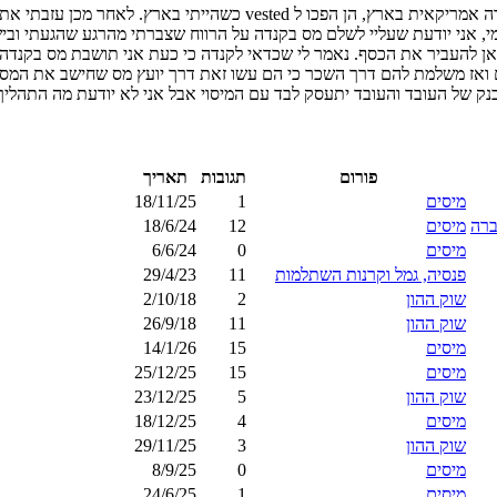
היי, אשמח לשמוע דעות בנושא קצת מסובך. קיבלתי RSU כשעבדתי בחברה אמ
לאן להעביר את הכסף. נאמר לי שכדאי לקנדה כי כעת אני תושבת מס בקנדה
ואז משלמת להם דרך השכר כי הם עשו זאת דרך יועץ מס שחישב את המס ש
בנק של העובד והעובד יתעסק לבד עם המיסוי אבל אני לא יודעת מה התהליך 
פורום
תגובות
תאריך
מיסים
1
18/11/25
מיסים
12
18/6/24
מיסים
0
6/6/24
פנסיה, גמל וקרנות השתלמות
11
29/4/23
שוק ההון
2
2/10/18
שוק ההון
11
26/9/18
מיסים
15
14/1/26
מיסים
15
25/12/25
שוק ההון
5
23/12/25
מיסים
4
18/12/25
שוק ההון
3
29/11/25
מיסים
0
8/9/25
מיסים
1
24/6/25