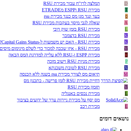
D
המלצה לרו"ח עבור מכירת RSU
T
מכירת RSU וESPP מETRADE
ס
בעד ונגד מגן מס כנגד מכירת rsu
A
שאלה לגבי מיסוי בעקבות מכירת RSU
L
מכירת RSU בזמן שוק דובי
K
מכירת RSU בדצמבר
K
מכירת RSU - האם יש משמעות ל-Capital Gains Status?
V
מכירת RSU - איזו שכבה למכור כדי לשלם מינימום מיסים?
א
מכירת ESPP ו-RSU ללא עלייה למדרגת המס הבאה
P
מכירת מניות RSU וישוב מזכה
X
מכירת RSU לטובת משכנתא
M
תיאום מס לצורך מכירת rsu בשנה ללא הכנסה
דחיית מכירת RSU לזמן פרישה - כתכנון מס
V
תזמון מכירת RSU
L
מכירת נכסים באנגליה
מס יסף על מכירת ניירות ערך של ידועים בציבור
L
מכירת רכב
נושאים דומים