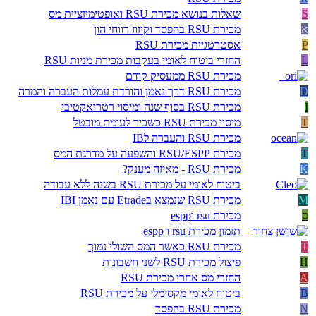
S
שאלות בנושא מכירת RSU ואופטימיזציית מס
א
מכירת RSU בהפסד וקיזוז רווחי הון
P
אסטרטגיית מכירת RSU
L
החזרי ביטוח לאומי בעקבות מכירת מניות RSU
מכירת RSU ממעסיק קודם
D
מכירת RSU דרך נאמן והורדת עמלות העברה והמרה
I
מכירת RSU בסוף שנה ומיסוי רטרואקטיבי
T
מיסוי מכירת RSU כשכיר לעומת מובטל
מכירת RSU והעברה לIB
T
מכירת RSU/ESPP והשפעה על מדרגת המס
K
מכירת RSU - מאיזה מענק?
ביטוח לאומי על מכירת RSU בשנה ללא עבודה
M
מכירת RSU שנמצא בEtrade עם נאמן IBI
ס
מכירת rsu וespp
תזמון מכירת rsu ו espp
T
מכירת RSU כאשר המס השולי נמוך
H
פיצול מכירת RSU לשני חשבונות
A
החזרי מס אחרי מכירת RSU
B
ביטוח לאומי מקסימלי על מכירת RSU
N
מכירת RSU בהפסד