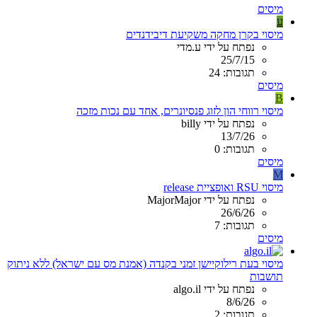
מיסים
ע
מיסוי בקרן מחקה משקיעת דיבידנדים
נפתח על ידי ע.מדי
25/7/15
תגובות: 24
מיסים
B
מיסוי רווחי הון לזוג פנסיונרים, אחד עם נכות מזכה
נפתח על ידי billy
13/7/26
תגובות: 0
מיסים
M
מיסוי RSU ואופציית release
נפתח על ידי MajorMajor
26/6/26
תגובות: 7
מיסים
מיסוי בעת רילוקיישן זמני בקנדה (אמנת מס עם ישראל) ללא ניתוק
תושבות
נפתח על ידי algo.il
8/6/26
תגובות: 2