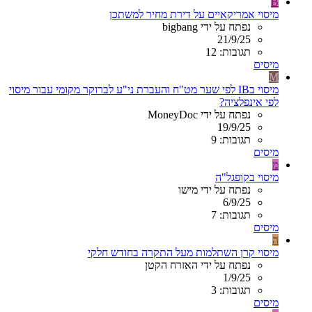
B
מיסוי אמריקאיים על דירת מחיר למשתכן
נפתח על ידי bigbang
21/9/25
תגובות: 12
מיסים
M
מיסוי בIB לפי שער מט"ח והעברת ני"ע לברוקר מקומי עבור מיסוי
לפי אינפלציה?
נפתח על ידי MoneyDoc
19/9/25
תגובות: 9
מיסים
מ
מיסוי בקופגל"ה
נפתח על ידי מישו
6/9/25
תגובות: 7
מיסים
ה
מיסוי קרן השתלמות מעל התקרה בחודש חלקי
נפתח על ידי האזרח הקטן
1/9/25
תגובות: 3
מיסים