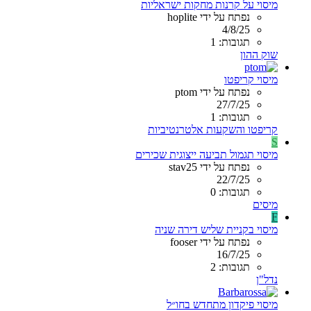
מיסוי על קרנות מחקות ישראליות
נפתח על ידי hoplite
4/8/25
תגובות: 1
שוק ההון
מיסוי קריפטו
נפתח על ידי ptom
27/7/25
תגובות: 1
קריפטו והשקעות אלטרנטיביות
S
מיסוי תגמול תביעה ייצוגית שכירים
נפתח על ידי stav25
22/7/25
תגובות: 0
מיסים
F
מיסוי בקניית שליש דירה שניה
נפתח על ידי fooser
16/7/25
תגובות: 2
נדל"ן
מיסוי פיקדון מתחדש בחו״ל