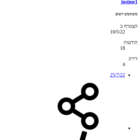
justme1
משתמש רשום
הצטרף ב
10/5/22
הודעות
18
דירוג
4
25/7/22