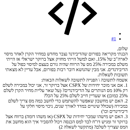
#1
שלום,
הבנתי מקריאה בפורום שהדיבידנד נצבר מחדש במחיר הקרן לאחר מיסוי
לארה"ב של 15%, ואם למשל הייתי מחזיק אצל ברוקר ישראלי אז הייתי
משלם במכירה 25% מס על הרווח שהיה גורם בעצם למיסוי כפול על
הדיבידנדים. אני מבין שהנושא דובר רבות בפורום, אבל עדיין לא מצאתי
תשובות לשאלות.
אשמח לתשובה \ הפנייה לתשובה לשאלות הבאות:
1. אם אני מוכר יחידות של CSPX אצל ברוקר זר, אני יכול במכירה לשלם
רק 10% מס הנותרים על הדיבידנדים? (על שאר עליית מחיר הקרן לשלם
25% כמובן) או שעדיין חייב לשלם 25% על הכל?
2. האם יש מחשבון שאפשר להשתמש כדי לחשב כמה מס צריך לשלם
במכירה (שכולל שינויים במדד לאורך שנים, ניכוי מיסוי חלקי על
דיבידינדים וכו')
3. האם יש מישהו שמכר יחידות של CSPX (או משהו דומה) ברווח אצל
ברוקר זר ומגיש דו"ח לבד למס הכנסה ויכול להסביר איך הוא מחשב את
המס שצריך לשלם? (מתקשר לשאלה 2)