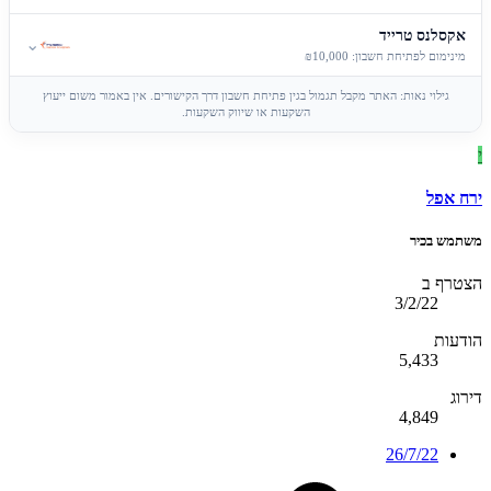
אקסלנס טרייד
⌄
מינימום לפתיחת חשבון: ₪10,000
גילוי נאות: האתר מקבל תגמול בגין פתיחת חשבון דרך הקישורים. אין באמור משום ייעוץ
השקעות או שיווק השקעות.
י
ירח אפל
משתמש בכיר
הצטרף ב
3/2/22
הודעות
5,433
דירוג
4,849
26/7/22