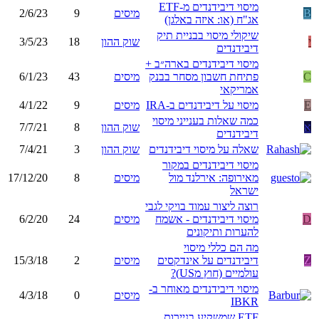
מיסוי דיבידנדים מ-ETF
B
מיסים
9
2/6/23
אג"ח (או: איזה באלגן)
שיקולי מיסוי בבניית תיק
י
שוק ההון
18
3/5/23
דיבידנדים
מיסוי דיבידנדים בארה״ב +
C
פתיחת חשבון מסחר בבנק
מיסים
43
6/1/23
אמריקאי
E
מיסוי על דיבידנדים ב-IRA
מיסים
9
4/1/22
כמה שאלות בענייני מיסוי
א
שוק ההון
8
7/7/21
דיבידנדים
שאלה על מיסוי דיבידנדים
שוק ההון
3
7/4/21
מיסוי דיבידנדים במקור
מאירופה: אירלנד מול
מיסים
8
17/12/20
ישראל
רוצה ליצור עמוד בויקי לגבי
D
מיסוי דיבידנדים - אשמח
מיסים
24
6/2/20
להערות ותיקונים
מה הם כללי מיסוי
Z
דיבידנדים על אינדקסים
מיסים
2
15/3/18
עולמיים (חוץ מUS)?
מיסוי דיבידנדים מאוחר ב-
מיסים
0
4/3/18
IBKR
ETF שמשקיע בניירות