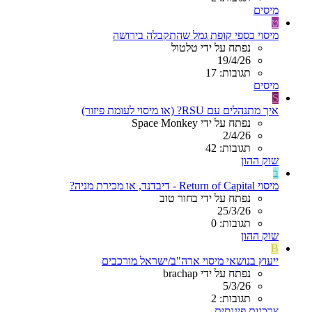
מיסים
ט
מיסוי כספי קופת גמל שהתקבלה בירושה
נפתח על ידי טלטול
19/4/26
תגובות: 17
מיסים
S
איך מתנהלים עם RSU? (או מיסוי לעומת פיזור)
נפתח על ידי Space Monkey
2/4/26
תגובות: 42
שוק ההון
ב
מיסוי Return of Capital - דיבדנד, או מכירת מניה?
נפתח על ידי בחור טוב
25/3/26
תגובות: 0
שוק ההון
B
ייעוץ בנושאי מיסוי ארה"ב/ישראל מורכבים
נפתח על ידי brachap
5/3/26
תגובות: 2
צרכנות פיננסית