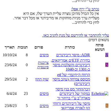
לחץ כדי להרחיב...
נכתב ע"י ירח אפל:
אין כל הבדל מהיכן נוצרה עליית הערך שלו, אם היא
מעליית ערך מניות מוחזקות או מדיבידנד או מכל דבר אחר.
לחץ כדי להרחיב...
עליך להתחבר או להירשם על מנת להגיב כאן.
נושאים דומים
פותח
כותרת
פורום
תגובות
תאריך
הנושא
A
ADR: מיסוי דיבידנדים
מיסים
8
10/10/24
בחירת ETFים אמריקאים,
צרכנות
N
דיבידנדים והשלכות מיסוי
0
23/6/24
פיננסית
ב-1301 וב-1040
הרווח ה״חינמי״ של etf
ס
מבוסס צמיחה (עקב מיסוי
שוק ההון
2
29/5/24
דיבידנדים)
זיכוי/החזר מס בגין מיסוי
במקור של דיבידנדים
מיסים
23
6/4/24
מארה"ב ע"י ברוקר זר
מיסוי על דיבידנדים ורווחי
R
מיסים
5
23/8/23
הון לאזרח אמריקאי