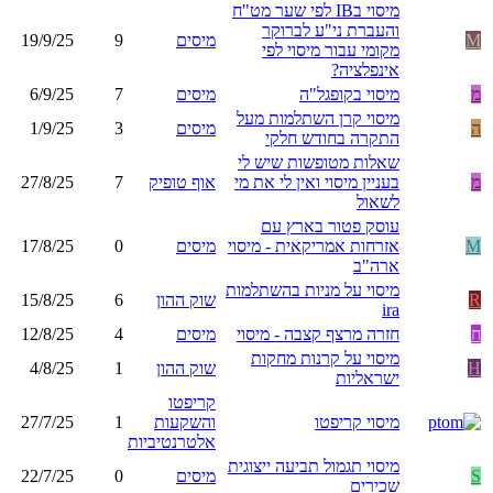
מיסוי בIB לפי שער מט"ח
והעברת ני"ע לברוקר
M
מיסים
9
19/9/25
מקומי עבור מיסוי לפי
אינפלציה?
מ
מיסוי בקופגל"ה
מיסים
7
6/9/25
מיסוי קרן השתלמות מעל
ה
מיסים
3
1/9/25
התקרה בחודש חלקי
שאלות מטופשות שיש לי
מ
בעניין מיסוי ואין לי את מי
אוף טופיק
7
27/8/25
לשאול
עוסק פטור בארץ עם
M
אזרחות אמריקאית - מיסוי
מיסים
0
17/8/25
ארה"ב
מיסוי על מניות בהשתלמות
R
שוק ההון
6
15/8/25
ira
ח
חזרה מרצף קצבה - מיסוי
מיסים
4
12/8/25
מיסוי על קרנות מחקות
H
שוק ההון
1
4/8/25
ישראליות
קריפטו
מיסוי קריפטו
והשקעות
1
27/7/25
אלטרנטיביות
מיסוי תגמול תביעה ייצוגית
S
מיסים
0
22/7/25
שכירים