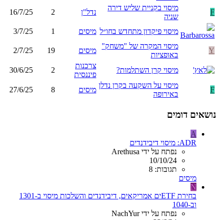
מיסוי בקניית שליש דירה
F
נדל"ן
2
16/7/25
שניה
מיסוי פיקדון מתחדש בחו״ל
מיסים
1
3/7/25
מיסוי המקרה של "משחק"
Y
מיסים
19
2/7/25
באופציות
צרכנות
מיסוי קרן השתלמות?
2
30/6/25
פיננסית
מיסוי על השקעה בקרן נדלן
F
מיסים
8
27/6/25
באירופה
נושאים דומים
A
ADR: מיסוי דיבידנדים
נפתח על ידי Arethusa
10/10/24
תגובות: 8
מיסים
N
בחירת ETFים אמריקאים, דיבידנדים והשלכות מיסוי ב-1301
וב-1040
נפתח על ידי NachYur