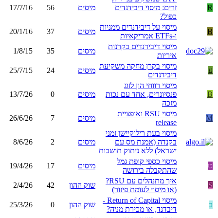
R
זרים: מיסוי דיבידנדים
מיסים
56
17/7/16
כפול?
מיסוי על דיבידנדים ממניות
B
מיסים
37
20/1/16
ו-ETFs אמריקאיות
מיסוי דיבידנדים בקרנות
מיסים
35
1/8/15
איריות
מיסוי בקרן מחקה משקיעת
ע
מיסים
24
25/7/15
דיבידנדים
מיסוי רווחי הון לזוג
B
פנסיונרים, אחד עם נכות
מיסים
0
13/7/26
מזכה
מיסוי RSU ואופציית
M
מיסים
7
26/6/26
release
מיסוי בעת רילוקיישן זמני
בקנדה (אמנת מס עם
מיסים
2
8/6/26
ישראל) ללא ניתוק תושבות
מיסוי כספי קופת גמל
ט
מיסים
17
19/4/26
שהתקבלה בירושה
איך מתנהלים עם RSU?
S
שוק ההון
42
2/4/26
(או מיסוי לעומת פיזור)
מיסוי Return of Capital -
ב
שוק ההון
0
25/3/26
דיבדנד, או מכירת מניה?