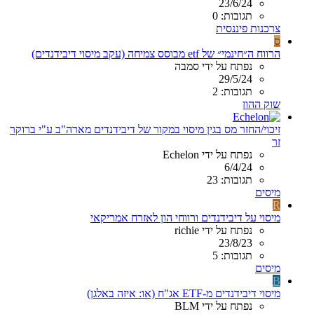
23/6/24
תגובות: 0
צרכנות פיננסית
ס
הרווח ה״חינמי״ של etf מבוסס צמיחה (עקב מיסוי דיבידנדים)
נפתח על ידי סמבה
29/5/24
תגובות: 2
שוק ההון
זיכוי/החזר מס בגין מיסוי במקור של דיבידנדים מארה"ב ע"י ברוקר
זר
נפתח על ידי Echelon
6/4/24
תגובות: 23
מיסים
R
מיסוי על דיבידנדים ורווחי הון לאזרח אמריקאי
נפתח על ידי richie
23/8/23
תגובות: 5
מיסים
B
מיסוי דיבידנדים מ-ETF אג"ח (או: איזה באלגן)
נפתח על ידי BLM