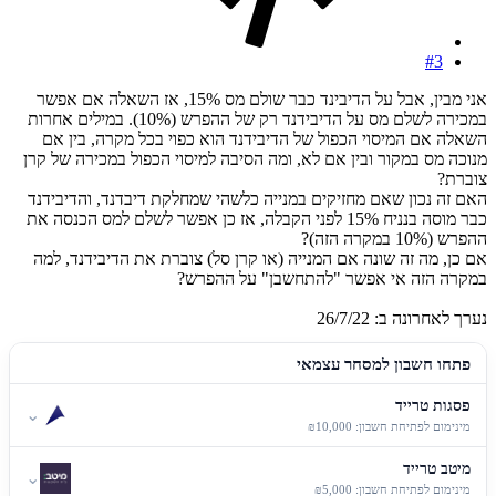
#3
אני מבין, אבל על הדיבינד כבר שולם מס 15%, אז השאלה אם אפשר
במכירה לשלם מס על הדיבידנד רק של ההפרש (10%). במילים אחרות
השאלה אם המיסוי הכפול של הדיבידנד הוא כפוי בכל מקרה, בין אם
מנוכה מס במקור ובין אם לא, ומה הסיבה למיסוי הכפול במכירה של קרן
צוברת?
האם זה נכון שאם מחזיקים במנייה כלשהי שמחלקת דיבדנד, והדיבידנד
כבר מוסה בנניח 15% לפני הקבלה, אז כן אפשר לשלם למס הכנסה את
ההפרש (10% במקרה הזה)?
אם כן, מה זה שונה אם המנייה (או קרן סל) צוברת את הדיבידנד, למה
במקרה הזה אי אפשר "להתחשבן" על ההפרש?
נערך לאחרונה ב:
26/7/22
פתחו חשבון למסחר עצמאי
פסגות טרייד
⌄
מינימום לפתיחת חשבון: ₪10,000
מיטב טרייד
⌄
מינימום לפתיחת חשבון: ₪5,000