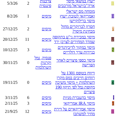
ייעוץ בנושאי מיסוי
צרכנות
5/3/26
2
B
ארה"ב/ישראל מורכבים
פיננסית
מומחה מס ישראלי
T
ואמריקאי לטובת ייעוץ
מיסים
1
8/2/26
מיסוי ברילוקיישן
חסרון לברוקרים מחול
צ
מיסים
2
27/12/25
מבחינת מיסוי?
מיסוי במכירת ני"ע בתקופה
ש
מיסים
11
20/12/25
שמדד המחירים לצרכן ירד
מיסוי במקור לדיבידנדים
S
מיסים
3
10/12/25
בניירות ערך דולריים
פנסיה, גמל
מיסוי כספי פיצויים לאחר
ש
וקרנות
0
30/11/25
הפרישה
השתלמות
דיווח בטופס 1301 על
רווחים חייבים במס מקרן
א
השתלמות + מיסוי משיכה
מיסים
0
19/11/25
מקופת גמל לפי תיקון 190
פיצויים
י
מיסוי בהעברת מניות
מיסים
6
3/11/25
ד
מיסוי IRA אמריקאי
מיסים
3
2/11/25
מיסוי אמריקאיים על דירת
B
מיסים
12
21/9/25
מחיר למשתכן