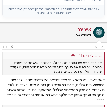
גילוי נאות: האתר מקבל תגמול בגין פתיחת חשבון דרך הקישורים. אין באמור משום
ייעוץ השקעות או שיווק השקעות.
איש ירח
משתמש בכיר
#17
8/11/21
נכתב ע"י חיים 111:
אם אתה מביא את הסכום מעצמך ולא מההורים, והיא מביאה בעזרת
ההורים - זה לא משנה כל כך. בסוף שניכם מביאים סכום שווה, וזו נקודת
פתיחה מעולה שחוסכת מריבות בעתיד
זו גם דעתי. וזה משמעותי מאד לידיעה של שניכם שההון לרכישה
המשמעותית שלכם, דירת המגורים ניתן בשווה משני הצדדים. לגבי
משכנתא, זה חלק מהמאמץ הכלכלי המשותף. כמו כן, נשמע שאתה
סומך על זוגתך שתתן את חלקה לתא המשפחתי והכלכלי שיווצר אז
בכלל.