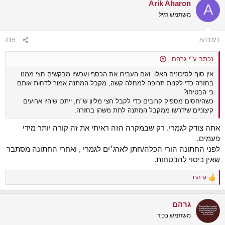
Arik Aharon
c
A
t
משתמש רגיל
i
o
n
#15
8/11/21
s
:
נכתב ע"י גרהם:
אין סוף לסיכונים האלו. ואם העבירו את הכסף ועכשיו מבקשים חצי ממנו
בחזרה כדי לקנות תרופה למחלה קשה, מקבל המתנה אמור לדחות אותם
כי הבטיחו?
כשהיחסים מספיק קרובים כדי לקבל חצי מליון ש"ח, ייתכן שיהיו ארועים
קיצוניים שידרשו ממקבל המתנה לתת משהו בחזרה.
אתה צודק לגמרי. רק שבמקרה הזה ראיתי את זה קורה יותר מידי
פעמים.
לפני החתונה הורי הכלה/חתן לארג׳ים לגמרי , ואחרי החתונה מסתבר
שאין כיסוי להבטחות.
גרהם
R
e
a
גרהם
c
t
משתמש בכיר
i