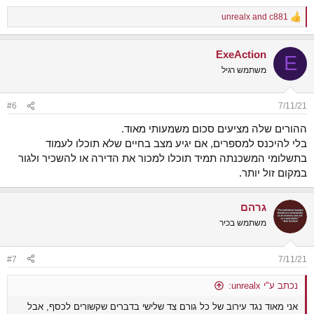
unrealx
and
c881
R
e
a
ExeAction
c
E
t
משתמש רגיל
i
o
n
#6
7/11/21
s
:
ההורים שלה מציעים סכום משמעותי מאוד.
בלי להיכנס למספרים, אם יגיע מצב בחיים שלא תוכלו לעמוד
בתשלומי המשכנתה תמיד תוכלו למכור את הדירה או להשכיר ולגור
במקום זול יותר.
גרהם
משתמש בכיר
#7
7/11/21
נכתב ע"י unrealx:
אני מאוד נגד עירוב של כל גורם צד שלישי בדברים שקשורים לכסף, אבל