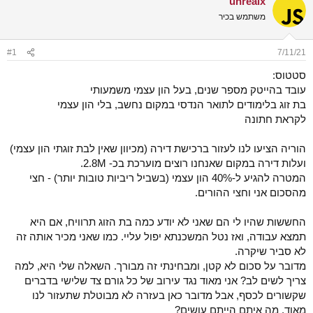
unrealx
ש
א
משתמש בכיר
א
ר
י
ך
#1
7/11/21
סטטוס:
עובד בהייטק מספר שנים, בעל הון עצמי משמעותי
בת זוג בלימודים לתואר הנדסי במקום נחשב, בלי הון עצמי
לקראת חתונה
הוריה הציעו לנו לעזור ברכישת דירה (מכיוון שאין לבת זוגתי הון עצמי)
ועלות דירה במקום שאנחנו רוצים מוערכת בכ- 2.8M.
המטרה להגיע ל-40% הון עצמי (בשביל ריביות טובות יותר) - חצי
מהסכום אני וחצי ההורים.
החששות שהיו לי הם שאני לא יודע כמה בת הזוג תרוויח, אם היא
תמצא עבודה, ואז נטל המשכנתא יפול עליי. כמו שאני מכיר אותה זה
לא סביר שיקרה.
מדובר על סכום לא קטן, ומבחינתי זה מבורך. השאלה שלי היא, למה
צריך לשים לב? אני מאוד נגד עירוב של כל גורם צד שלישי בדברים
שקשורים לכסף, אבל מדובר כאן בעזרה לא מבוטלת שתעזור לנו
מאוד. מה איתם הייתם עושים?