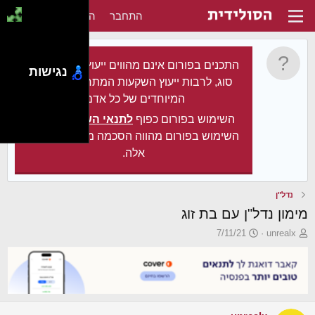
התחבר
הירשם
התכנים בפורום אינם מהווים ייעוץ מקצועי מכל
נגישות
סוג, לרבות ייעוץ השקעות המתחשב בצרכיו
המיוחדים של כל אדם.
השימוש בפורום כפוף
לתנאי השימוש
. עצם
השימוש בפורום מהווה הסכמה מלאה לתנאים
אלה.
נדל"ן
מימון נדל"ן עם בת זוג
פ
פ
7/11/21
unrealx
ו
ו
ת
ר
ח
ס
ה
ם
נ
ב
ו
ת