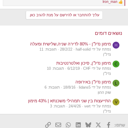
Iron_man
R
e
a
עליך להתחבר או להירשם על מנת להגיב כאן.
c
t
i
o
נושאים דומים
n
s
מימון נדל"ן - 80% לדירה שניה,שלישית ומעלה
:
H
נפתח על ידי half-solid
28/2/22
תגובות: 11
נדל"ן
מימון נדל"ן, סיכון ואלטרנטיבות
C
נפתח על ידי CHF
6/12/19
תגובות: 10
נדל"ן
מימון נדל"ן באירופה
L
נפתח על ידי lidans5
18/8/16
תגובות: 6
שוק ההון
התייעצות בין שני תמהילי משכנתא | 43% מימון
V
נפתח על ידי vert
24/4/26
תגובות: 3
נדל"ן
התייעצות תמהיל משכנתא וריביות | 75% מימון
F
X
פייסבוק
Bluesky
LinkedIn
WhatsApp
דואר אלקטרוני
הוסף קישור
שתפו:
נפתח על ידי Fifth Avenue
20/4/26
תגובות: 12