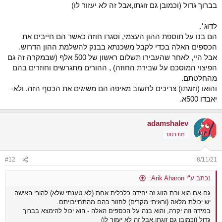
בברוך גדול (וכמובן גם זוגתו,אבל זה לא יעזור לו)
לדוג׳.
הם בנו על תוספת ההון העצמי, וסגרו חוזה כאשר הם חייבים את
הכספים האלה בכדי לקבל משכנתא בבנק להשלמת ההון הדרוש.
אבל היי, לאחר שהעבירו תשלום ראשון של 500 אלף (שבמקרה זה גם
הפיצוי המוסכם על שבירת החוזה) , ההורים מתגרשים וחוזרים בהם
מהחלטתם.
והואו (וזוגתו) צריכים לחשוב מאיפה הם משיגים את הכסף הזה. ולא-
יאבדו 500א.
adamshalev
מודרטור
#12
8/11/21
נכתב ע"י Arik Aharon:
גם אם הוא ובת הזוג זה יחידה כלכלית אחת (לא טענתי שלא) להורי האישה
יש יכולת מלאה (וראיתי מקרים) לחזור בהם מהתחייבויתם.
במידה וזה יקרה, והוא בנה על הכספים האלה - הוא יכול להימצא בברוך
גדול (וכמובן גם זוגתו,אבל זה לא יעזור לו)