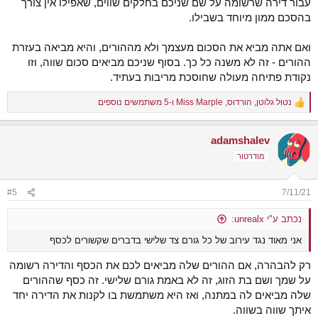
עבור דירה שרשומה על שם שניכם בחלקים שווים, שאפילו אין צורך
בהסכם ממון מיוחד בשבילו.
ואם אתה מביא את הסכום מעצמך ולא מההורים, והיא מביאה בעזרת
ההורים - זה לא משנה כל כך. בסוף שניכם מביאים סכום שווה, וזו
נקודת פתיחה מעולה שחוסכת מריבות בעתיד.
נטול גלוטן
,
הורדוס
,
Miss Marple
ו-5 משתמשים נוספים
R
e
a
adamshalev
c
t
מודרטור
i
o
n
#5
7/11/21
s
:
נכתב ע"י unrealx:
אני מאוד נגד עירוב של כל גורם צד שלישי בדברים שקשורים לכסף
רק להבהרה, אם ההורים שלה מביאים לכם את הכסף והדירה רשומה
על שמך ושם בת הזוג, זה לא באמת גורם שלישי. זה כסף שההורים
שלה מביאים לה במתנה, ואז היא משתמשת בו לקנות את הדירה יחד
איתך שווה בשווה.