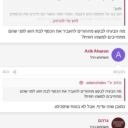
לדוג׳.
הם בנו על תוספת ההון העצמי, וסגרו חוזה כאשר הם חייבים את הכספים
האלה בכדי לקבל משכנתא בבנק להשלמת ההון הדרוש.
לחץ כדי להרחיב...
אבל היי, לאחר שהעבירו תשלום ראשון של 500 אלף (שבמקרה זה גם
הפיצוי המוסכם על שבירת החוזה) , ההורים מתגרשים וחוזרים בהם
מה הבעיה לבקש מההורים להעביר את הכסף לבת הזוג לפני שהם
מהחלטתם.
מתחייבים למשהו חוזית?
והואו (וזוגתו) צריכים לחשוב מאיפה הם משיגים את הכסף הזה. ולא- יאבדו
500א.
Arik Aharon
A
משתמש רגיל
#13
8/11/21
נכתב ע"י adamshalev:
מה הבעיה לבקש מההורים להעביר את הכסף לבת הזוג לפני שהם
מתחייבים למשהו חוזית?
כמובן שזה עדיף. אבל לא בטוח שיסכימו.
גרהם
משתמש בכיר