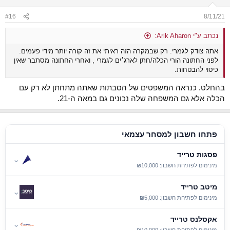
o
n
#16
8/11/21
s
:
נכתב ע"י Arik Aharon:
אתה צודק לגמרי. רק שבמקרה הזה ראיתי את זה קורה יותר מידי פעמים.
לפני החתונה הורי הכלה/חתן לארג׳ים לגמרי , ואחרי החתונה מסתבר שאין
כיסוי להבטחות.
בהחלט. כנראה המשפטים של הסבתות שאתה מתחתן לא רק עם
הכלה אלא גם המשפחה שלה נכונים גם במאה ה-21.
פתחו חשבון למסחר עצמאי
פסגות טרייד
⌄
מינימום לפתיחת חשבון: ₪10,000
מיטב טרייד
⌄
מינימום לפתיחת חשבון: ₪5,000
אקסלנס טרייד
⌄
מינימום לפתיחת חשבון: ₪10,000