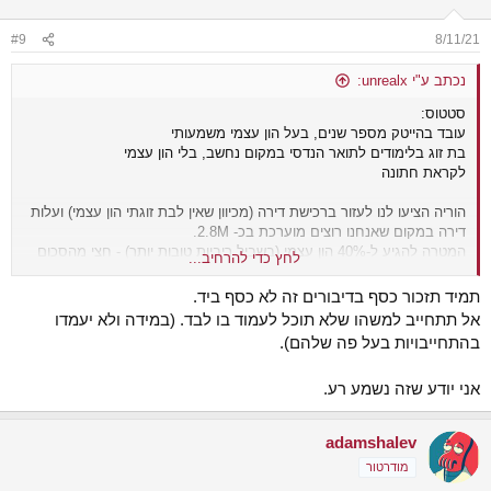
o
n
#9
8/11/21
s
:
נכתב ע"י unrealx:
סטטוס:
עובד בהייטק מספר שנים, בעל הון עצמי משמעותי
בת זוג בלימודים לתואר הנדסי במקום נחשב, בלי הון עצמי
לקראת חתונה
הוריה הציעו לנו לעזור ברכישת דירה (מכיוון שאין לבת זוגתי הון עצמי) ועלות
דירה במקום שאנחנו רוצים מוערכת בכ- 2.8M.
המטרה להגיע ל-40% הון עצמי (בשביל ריביות טובות יותר) - חצי מהסכום
לחץ כדי להרחיב...
אני וחצי ההורים.
תמיד תזכור כסף בדיבורים זה לא כסף ביד.
החששות שהיו לי הם שאני לא יודע כמה בת הזוג תרוויח, אם היא תמצא
אל תתחייב למשהו שלא תוכל לעמוד בו לבד. (במידה ולא יעמדו
עבודה, ואז נטל המשכנתא יפול עליי. כמו שאני מכיר אותה זה לא סביר
בהתחייבויות בעל פה שלהם).
שיקרה.
מדובר על סכום לא קטן, ומבחינתי זה מבורך. השאלה שלי היא, למה צריך
אני יודע שזה נשמע רע.
לשים לב? אני מאוד נגד עירוב של כל גורם צד שלישי בדברים שקשורים
לכסף, אבל מדובר כאן בעזרה לא מבוטלת שתעזור לנו מאוד. מה איתם
הייתם עושים?
adamshalev
מודרטור