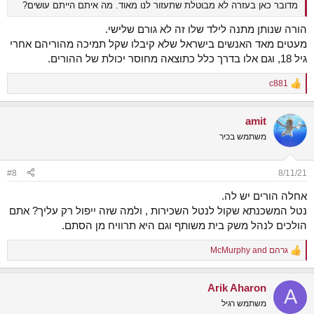
מדובר כאן בעזרה לא מבוטלת שתעזור לנו מאוד. מה איתם הייתם עושים?
הורה שנותן מתנה לילד שלו זה לא גורם שלישי.
מעטים מאד האנשים בישראל שלא קיבלו שקל תמיכה מהוריהם אחרי
גיל 18, וגם אלו בדרך כלל כתוצאה מחוסר יכולת של ההורים.
c881
R
e
a
amit
c
t
משתמש בכיר
i
o
n
#8
8/11/21
s
:
אחלה הורים יש לה.
נטל המשכנתא שקול לנטל השכירות , ולמה שזה ייפול רק עליך? אתם
הולכים לנהל משק בית משותף וגם היא תרוויח מן הסתם.
גרהם
and
McMurphy
R
e
a
Arik Aharon
c
A
t
משתמש רגיל
i