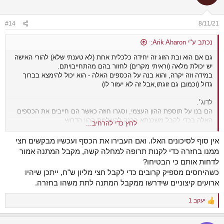
#14
8/11/21
נכתב ע"י Arik Aharon:
גם אם הוא ובת הזוג זה יחידה כלכלית אחת (לא טענתי שלא) להורי האישה
יש יכולת מלאה (וראיתי מקרים) לחזור בהם מהתחייבויתם.
במידה וזה יקרה, והוא בנה על הכספים האלה - הוא יכול להימצא בברוך
גדול (וכמובן גם זוגתו,אבל זה לא יעזור לו)
לדוג׳.
הם בנו על תוספת ההון העצמי, וסגרו חוזה כאשר הם חייבים את הכספים
האלה בכדי לקבל משכנתא בבנק להשלמת ההון הדרוש.
לחץ כדי להרחיב...
אבל היי, לאחר שהעבירו תשלום ראשון של 500 אלף (שבמקרה זה גם
הפיצוי המוסכם על שבירת החוזה) , ההורים מתגרשים וחוזרים בהם
אין סוף לסיכונים האלו. ואם העבירו את הכסף ועכשיו מבקשים חצי
מהחלטתם.
ממנו בחזרה כדי לקנות תרופה למחלה קשה, מקבל המתנה אמור
והואו (וזוגתו) צריכים לחשוב מאיפה הם משיגים את הכסף הזה. ולא- יאבדו
לדחות אותם כי הבטיחו?
500א.
כשהיחסים מספיק קרובים כדי לקבל חצי מליון ש"ח, ייתכן שיהיו
ארועים קיצוניים שידרשו ממקבל המתנה לתת משהו בחזרה.
יעקב 1
R
e
a