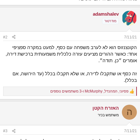
adamshalev
מודרטור
#2
7/11/21
הקונצנזוס הוא לא לערב משפחה עם כסף, למעט במקרה ספציפי
אחד: כאשר ההורים מציעים עזרה כלכלית משמעותית ברכישת דירה,
אומרים ״כן. תודה״.
זה כסף או שתקבלו לדירה, או שלא תקבלו בכלל (עד הירושה, אם
בכלל).
פסיוני
,
המהנדל
,
McMurphy
ו-3 משתמשים נוספים
R
e
a
האזרח הקטן
c
ה
t
משתמש בכיר
i
o
n
#3
7/11/21
s
: