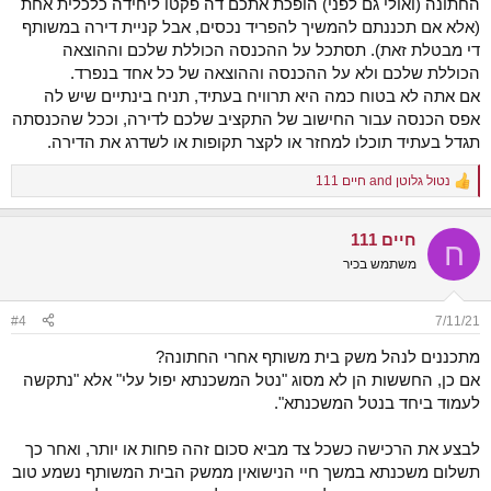
החתונה (ואולי גם לפני) הופכת אתכם דה פקטו ליחידה כלכלית אחת
(אלא אם תכננתם להמשיך להפריד נכסים, אבל קניית דירה במשותף
די מבטלת זאת). תסתכל על ההכנסה הכוללת שלכם וההוצאה
הכוללת שלכם ולא על ההכנסה וההוצאה של כל אחד בנפרד.
אם אתה לא בטוח כמה היא תרוויח בעתיד, תניח בינתיים שיש לה
אפס הכנסה עבור החישוב של התקציב שלכם לדירה, וככל שהכנסתה
תגדל בעתיד תוכלו למחזר או לקצר תקופות או לשדרג את הדירה.
נטול גלוטן
and
חיים 111
R
e
a
חיים 111
c
ח
t
משתמש בכיר
i
o
n
#4
7/11/21
s
:
מתכננים לנהל משק בית משותף אחרי החתונה?
אם כן, החששות הן לא מסוג "נטל המשכנתא יפול עלי" אלא "נתקשה
לעמוד ביחד בנטל המשכנתא".
לבצע את הרכישה כשכל צד מביא סכום זהה פחות או יותר, ואחר כך
תשלום משכנתא במשך חיי הנישואין ממשק הבית המשותף נשמע טוב