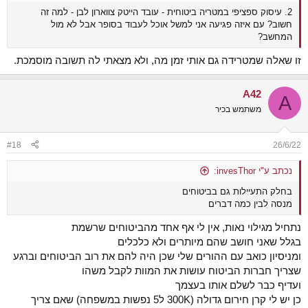
2. עיסוק ספציפי במטריה ביטוחית - עובד הייטק צווארון לבן - למה זה
חשוב? עם איזה פגיעה אני למשל אוכל לעבוד בסופר אבל לא מול
המחשב?
זו שאלה שמטרידה גם אותי זמן מה, ולא מצאתי לה תשובה מוסמכת.
A42
A
משתמש בכיר
#18
26/6/22
נכתב ע"י invesThor:
בחלק התעיילות גם בביטוחים
מנסה לבין כמה דברים
נתחיל מגילוי נאות, אין לי אף אחד מהביטוחים שרשמת
בגלל שאני חושב שהם מיותרים ולא כלכלים
ומניסיון כואב עם ההורים שלי שכן היה להם את רוב הביטוחים וברגע
שצריך חברות הביטוח עושות את המוות לקבל משהו
ועדיף כבר לשלם אותו בעצמך
כן יש לי קרן חירום גדולה (300K ל5 נפשות במשפחה) שאם צריך