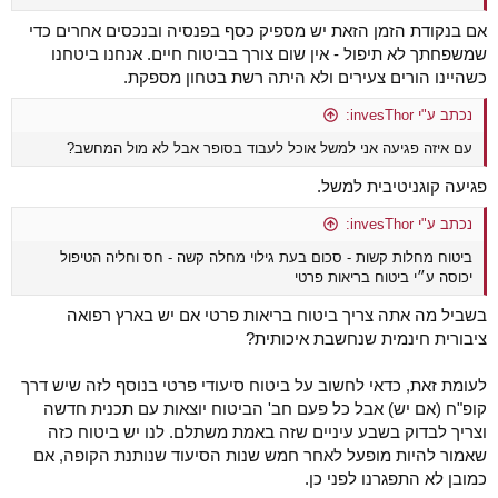
אם בנקודת הזמן הזאת יש מספיק כסף בפנסיה ובנכסים אחרים כדי
שמשפחתך לא תיפול - אין שום צורך בביטוח חיים. אנחנו ביטחנו
כשהיינו הורים צעירים ולא היתה רשת בטחון מספקת.
נכתב ע"י invesThor:
עם איזה פגיעה אני למשל אוכל לעבוד בסופר אבל לא מול המחשב?
פגיעה קוגניטיבית למשל.
נכתב ע"י invesThor:
ביטוח מחלות קשות - סכום בעת גילוי מחלה קשה - חס וחליה הטיפול
יכוסה ע״י ביטוח בריאות פרטי
בשביל מה אתה צריך ביטוח בריאות פרטי אם יש בארץ רפואה
ציבורית חינמית שנחשבת איכותית?
לעומת זאת, כדאי לחשוב על ביטוח סיעודי פרטי בנוסף לזה שיש דרך
קופ"ח (אם יש) אבל כל פעם חב' הביטוח יוצאות עם תכנית חדשה
וצריך לבדוק בשבע עיניים שזה באמת משתלם. לנו יש ביטוח כזה
שאמור להיות מופעל לאחר חמש שנות הסיעוד שנותנת הקופה, אם
כמובן לא התפגרנו לפני כן.