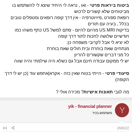
ביטוח ביראות פרטי
- ואו , נראה לי היחיד שיצא לי להשתמש בו
מביטוחים שלא קשורים לרכוש
רופאת ספורט ,פיזיוטרפיה - אין דרך קופה רופאים ומטפלים טובים
בכלל , בעיה עם תורים
בדיקות US MRI מהיום להיום - סתם למשל US כתף משהו כמו
חודשיים שלושה לחכות לתור דרך קופה
לא יציא לי אבל לקרובי משפחה כן:
מנתחים שאת בוחרת ובית חולים שאת בוחרת
כל מני דברים שקשורים להריון
יש לי ממקום עבודה חינם אבל גם כשלא היה שילמתי והיה שווה
סיעודי פרטי
- הייתי בטוח שאין כזה - אקרא|אחפש עוד (כן יש לי דרך
הקופה)
מה לגבי
תאונות אישיות
? מכירה אולי ?
yik - financial planner
Y
משתמש בכיר
#4
26/6/22