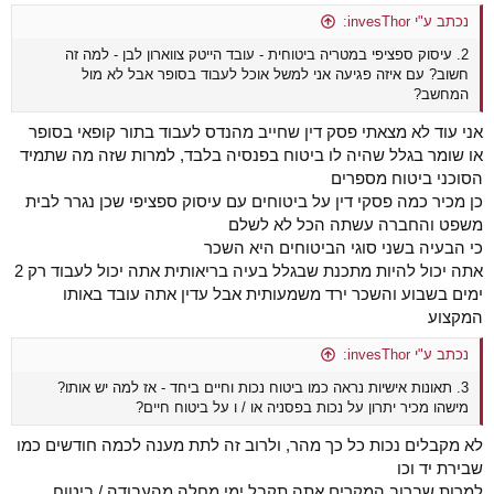
נכתב ע"י invesThor:
2. עיסוק ספציפי במטריה ביטוחית - עובד הייטק צווארון לבן - למה זה
חשוב? עם איזה פגיעה אני למשל אוכל לעבוד בסופר אבל לא מול
המחשב?
אני עוד לא מצאתי פסק דין שחייב מהנדס לעבוד בתור קופאי בסופר
או שומר בגלל שהיה לו ביטוח בפנסיה בלבד, למרות שזה מה שתמיד
הסוכני ביטוח מספרים
כן מכיר כמה פסקי דין על ביטוחים עם עיסוק ספציפי שכן נגרר לבית
משפט והחברה עשתה הכל לא לשלם
כי הבעיה בשני סוגי הביטוחים היא השכר
אתה יכול להיות מתכנת שבגלל בעיה בריאותית אתה יכול לעבוד רק 2
ימים בשבוע והשכר ירד משמעותית אבל עדין אתה עובד באותו
המקצוע
נכתב ע"י invesThor:
3. תאונות אישיות נראה כמו ביטוח נכות וחיים ביחד - אז למה יש אותו?
מישהו מכיר יתרון על נכות בפסניה או / ו על ביטוח חיים?
לא מקבלים נכות כל כך מהר, ולרוב זה לתת מענה לכמה חודשים כמו
שבירת יד וכו
למרות שברוב המקרים אתה תקבל ימי מחלה מהעבודה / ביטוח