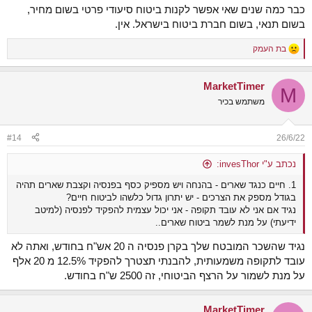
כבר כמה שנים שאי אפשר לקנות ביטוח סיעודי פרטי בשום מחיר,
בשום תנאי, בשום חברת ביטוח בישראל. אין.
בת העמק
R
e
a
MarketTimer
c
M
t
משתמש בכיר
i
o
n
#14
26/6/22
s
:
נכתב ע"י invesThor:
1. חיים כנגד שארים - בהנחה ויש מספיק כסף בפנסיה וקצבת שארים תהיה
בגודל מספק את הצרכים - יש יתרון גדול כלשהו לביטוח חיים?
נגיד אם אני לא עובד תקופה - אני יכול עצמית להפקיד לפנסיה (למיטב
ידיעתי) על מנת לשמר ביטוח שארים..
נגיד שהשכר המובטח שלך בקרן פנסיה ה 20 אש"ח בחודש, ואתה לא
עובד לתקופה משמעותית, להבנתי תצטרך להפקיד 12.5% מ 20 אלף
על מנת לשמור על הרצף הביטוחי, זה 2500 ש"ח בחודש.
MarketTimer