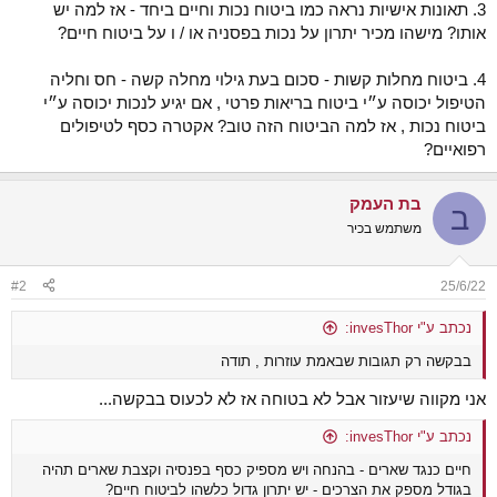
3. תאונות אישיות נראה כמו ביטוח נכות וחיים ביחד - אז למה יש
אותו? מישהו מכיר יתרון על נכות בפסניה או / ו על ביטוח חיים?
4. ביטוח מחלות קשות - סכום בעת גילוי מחלה קשה - חס וחליה
הטיפול יכוסה ע״י ביטוח בריאות פרטי , אם יגיע לנכות יכוסה ע״י
ביטוח נכות , אז למה הביטוח הזה טוב? אקטרה כסף לטיפולים
רפואיים?
בת העמק
ב
משתמש בכיר
#2
25/6/22
נכתב ע"י invesThor:
בבקשה רק תגובות שבאמת עוזרות , תודה
אני מקווה שיעזור אבל לא בטוחה אז לא לכעוס בבקשה...
נכתב ע"י invesThor:
חיים כנגד שארים - בהנחה ויש מספיק כסף בפנסיה וקצבת שארים תהיה
בגודל מספק את הצרכים - יש יתרון גדול כלשהו לביטוח חיים?