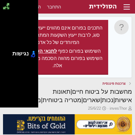
התחבר
הירשם
התכנים בפורום אינם מהווים ייעוץ מקצועי מכל
סוג, לרבות ייעוץ השקעות המתחשב בצרכיו
המיוחדים של כל אדם.
השימוש בפורום כפוף
לתנאי השימוש
. עצם
נגישות
השימוש בפורום מהווה הסכמה מלאה לתנאים
אלה.
צרכנות פיננסית
מחשבות על ביטוח חיים|תאונות
אישיות|נכות|שארים|מטריה ביטוחית|מחלות קשות
פ
פ
25/6/22
invesThor
ו
ו
ת
ר
ח
ס
ה
ם