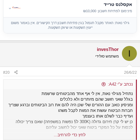
אקסלנס טרייד
⌄
מינימום לפתיחת חשבון: ₪10,000
גילוי נאות: האתר מקבל תגמול בגין פתיחת חשבון דרך הקישורים. אין באמור משום
ייעוץ השקעות או שיווק השקעות.
invesThor
I
משתמש סולידי
#20
26/6/22
נכתב ע"י A42:
נתחיל מגילוי נאות, אין לי אף אחד מהביטוחים שרשמת
בגלל שאני חושב שהם מיותרים ולא כלכלים
ומניסיון כואב עם ההורים שלי שכן היה להם את רוב הביטוחים וברגע שצריך
חברות הביטוח עושות את המוות לקבל משהו
ועדיף כבר לשלם אותו בעצמך
כן יש לי קרן חירום גדולה (300K ל5 נפשות במשפחה) שאם צריך יכולה
לכסות על כל המקרי ביטוח שאני יכול לחשוב עליהם
לחץ כדי להרחיב...
אני לא איש מקצוע, וכשאי להתייעץ עם איש מקצוע