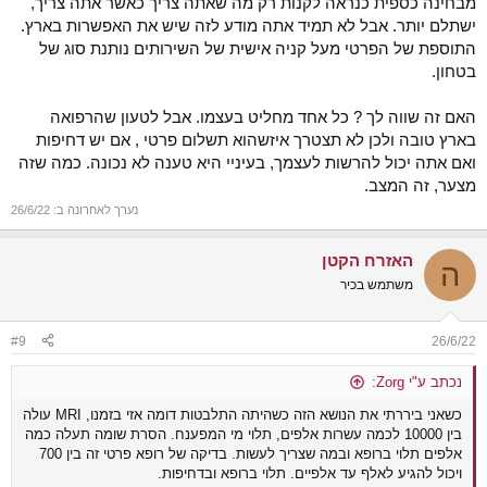
מבחינה כספית כנראה לקנות רק מה שאתה צריך כאשר אתה צריך,
ישתלם יותר. אבל לא תמיד אתה מודע לזה שיש את האפשרות בארץ.
התוספת של הפרטי מעל קניה אישית של השירותים נותנת סוג של
בטחון.
האם זה שווה לך ? כל אחד מחליט בעצמו. אבל לטעון שהרפואה
בארץ טובה ולכן לא תצטרך איזשהוא תשלום פרטי , אם יש דחיפות
ואם אתה יכול להרשות לעצמך, בעיניי היא טענה לא נכונה. כמה שזה
מצער, זה המצב.
נערך לאחרונה ב:
26/6/22
האזרח הקטן
ה
משתמש בכיר
#9
26/6/22
נכתב ע"י Zorg:
כשאני ביררתי את הנושא הזה כשהיתה התלבטות דומה אזי בזמנו, MRI עולה
בין 10000 לכמה עשרות אלפים, תלוי מי המפענח. הסרת שומה תעלה כמה
אלפים תלוי ברופא ובמה שצריך לעשות. בדיקה של רופא פרטי זה בין 700
ויכול להגיע לאלף עד אלפיים. תלוי ברופא ובדחיפות.