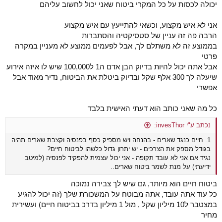
יכולה לכסות על כל המקרי ביטוח שאני יכול לחשוב עליהם
אני לא איש מקצוע, וכשאי להתייעץ עם איש מקצוע
הרבה פה זה עניין של סטסיקטיה והסתברות
בממוצע זה לא משתלם לך, אבל לפעמים ממוצע לא מעניין במקרה
פרטי
אבל אתה יכול להיות בדיוק הבן אדם ה1 ל100,000 שיש לו איזה אירוע
שיעלה לך 300 אלף שקל ובדיוק ביטלת את הביטוח, נדיר מאוד אבל
אפשרי
כל מה שאני כותב הוא דעתי האישית בלבד
נכתב ע"י invesThor:
1. חיים כנגד שארים - בהנחה ויש מספיק כסף בפנסיה וקצבת שארים תהיה
בגודל מספק את הצרכים - יש יתרון גדול כלשהו לביטוח חיים?
נגיד אם אני לא עובד תקופה - אני יכול עצמית להפקיד לפנסיה (למיטב
ידיעתי) על מנת לשמר ביטוח שארים..
ביטוח חיים הוא מיותר, גם שיש לך צבירה נמוכה
כל עוד אתה עובד, אתה מבוטח על המשכורת שלך (זה יכול להגיע
במצטבר ל10 מיליון שקל , מול 1 מיליון בדרכ בביטוח חיים) ועשירית
מחיר