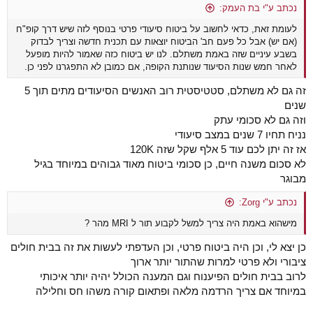
נכתב ע"י בת העמק:
לעומת זאת, כדאי לחשוב על ביטוח סיעודי פרטי בנוסף לזה שיש דרך קופ"ח
(אם יש) אבל כל פעם חב' הביטוח יוצאות עם תכנית חדשה וצריך לבדוק
בשבע עיניים שזה באמת משתלם. לנו יש ביטוח כזה שאמור להיות מופעל
לאחר חמש שנות הסיעוד שנותנת הקופה, אם כמובן לא התפגרנו לפני כן.
זה גם לא משתלם, סטטיסטית רוב האנשים הסיעודים מתים תוך 5
שנים
וזה גם לא סכומי עתק
נניח תחיו 7 שנים במצב סיעודי
אז זה יתן לכם עוד 5 אלף שקל שזה 120K
לא סכום משנה חיים, כן סכומי ביטוח מאוד גבוהים במיוחד בגיל
מבוגר
נכתב ע"י Zorg:
מישהוא באמת היה צריך למשל לקבוע תור ל MRI מהר ?
כן יצא לי, וכן היה ביטוח פרטי, וכן העדפתי לעשות את זה בבית חולים
ציבורי ולא פרטי למרות שהתור יותר ארוך
לרוב בבית חולים הפיענוח וגם המענה הכולל יהיה יותר איכותי
במיוחד אם צריך הרדמה מלאה ופתאום קורה משהו חס וחלילה