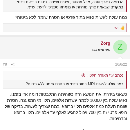
הרפואה בארץ טובה, אבל עמוסה, איטית ועייפה. ביטוח בריאות פרטי
במקרים שבאמת צריך מהירות או מומחה ספציפי לדעתי עדיף.
כמה עולה לעשות MRI בתור פרטי או הסרת שומה ללא ביטוח?
יוסי
R
e
a
Zorg
c
Z
t
משתמש בכיר
i
o
n
#8
26/6/22
s
:
נכתב ע"י האזרח הקטן:
כמה עולה לעשות MRI בתור פרטי או הסרת שומה ללא ביטוח?
כשאני ביררתי את הנושא הזה כשהיתה התלבטות דומה אזי בזמנו,
MRI עולה בין 10000 לכמה עשרות אלפים, תלוי מי המפענח. הסרת
שומה תעלה כמה אלפים תלוי ברופא ובמה שצריך לעשות. בדיקה של
רופא פרטי זה בין 700 ויכול להגיע לאלף עד אלפיים. תלוי ברופא
ובדחיפות.