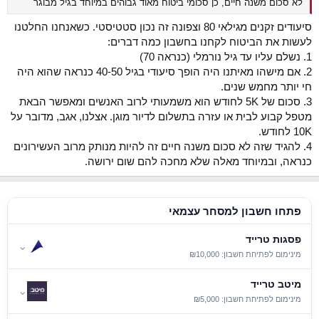
לא סכום משנה חיים, כן סכומי ביטוח מאוד גבוהים במיוחד בגיל מבוגר
סיעודים זקנים מגילאי 80 וצפונה זה נכון סטטיסטי. כשאנחנו החלטנו
לעשות את הביטוח לקחנו בחשבון כמה דברים:
1. נשלם עליו עד גיל נורמלי (כנראה 70)
2. אם מישהו מאיתנו היה הופך סיעודי בגיל 40-50 כנראה שהוא היה
חי יותר מחמש שנים.
3. סכום של 5K לחודש הוא משמעותי לרוב האנשים ומאפשר הבאת
מטפל קבוע לבית או עזרה בתשלום לדיור מוגן. אצלנו, אגב, מדובר על
10K לחודש.
4. להגיד שזה לא סכום משנה חיים זה להיות מנותק מרוב העשירונים
כנראה, ובמיוחד מאלה שלא מחכה להם שום ירושה.
פתחו חשבון למסחר עצמאי
פסגות טרייד
⌄
מינימום לפתיחת חשבון: ₪10,000
מיטב טרייד
⌄
מינימום לפתיחת חשבון: ₪5,000