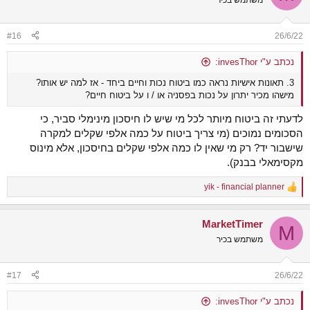
משתמש בכיר
#16
26/6/22
נכתב ע"י invesThor:
3. תאונות אישיות נראה כמו ביטוח נכות וחיים ביחד - אז למה יש אותו?
מישהו מכיר יתרון על נכות בפסניה או / ו על ביטוח חיים?
לדעתי זה ביטוח מיותר לכל מי שיש לו חיסכון מינימלי סביר, כי
הסכומים נמוכים (מי צריך ביטוח על כמה אלפי שקלים למקרה
שישבור יד? רק מי שאין לו כמה אלפי שקלים בחיסכון, אלא מינוס
מקסימאלי בבנק).
yik - financial planner
R
e
a
MarketTimer
c
M
t
משתמש בכיר
i
o
n
#17
26/6/22
s
:
נכתב ע"י invesThor: