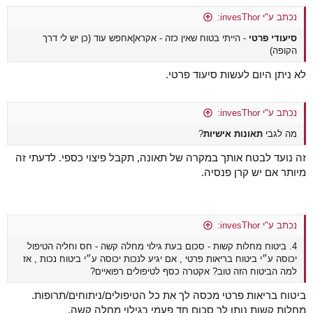
נכתב ע"י invesThor:
סיעודי פרטי
- הייתי בטוח שאין כזה - אקרא|אחפש עוד (כן יש לי דרך
הקופה)
לא ניתן היום לעשות סיעוד פרטי.
נכתב ע"י invesThor:
מה לגבי
תאונות אישיות
?
זה נועד לבטח אותך במקרה של תאונה, תקבל פיצוי כספי. לדעתי זה
מיותר אם יש קרן פנסיה.
נכתב ע"י invesThor:
4. ביטוח מחלות קשות - סכום בעת גילוי מחלה קשה - חס וחליה הטיפול
יכוסה ע״י ביטוח בריאות פרטי , אם יגיע לנכות יכוסה ע״י ביטוח נכות , אז
למה הביטוח הזה טוב? אקטרה כסף לטיפולים רפואיים?
ביטוח בריאות פרטי מכסה לך את כל הטיפולים/ניתוחים/תרופות.
מחלות קשות נותן לך סכום חד פעמי בגילוי מחלה קשה.