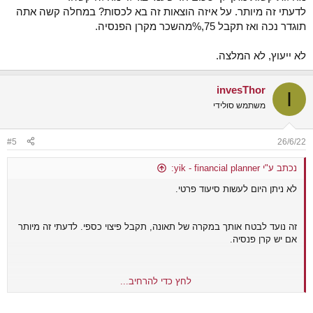
לדעתי זה מיותר. על איזה הוצאות זה בא לכסות? במחלה קשה אתה
תוגדר נכה ואז תקבל 75,%מהשכר מקרן הפנסיה.
לא ייעוץ, לא המלצה.
invesThor
I
משתמש סולידי
#5
26/6/22
נכתב ע"י yik - financial planner:
לא ניתן היום לעשות סיעוד פרטי.
זה נועד לבטח אותך במקרה של תאונה, תקבל פיצוי כספי. לדעתי זה מיותר
אם יש קרן פנסיה.
לחץ כדי להרחיב...
ביטוח בריאות פרטי מכסה לך את כל הטיפולים/ניתוחים/תרופות. מחלות
קשות נותן לך סכום חד פעמי בגילוי מחלה קשה.