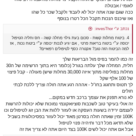
לאומי / אבטלה
ככה שגם שנה אתה יכול לא לעבוד ולקבל שכר כל שהו
ואז שיכנס הנכות תקבל הכל רטרו בנוסף
נכתב ע"י invesThor:
4. ביטוח מחלות קשות - סכום בעת גילוי מחלה קשה - חס וחליה הטיפול
יכוסה ע״י ביטוח בריאות פרטי , אם יגיע לנכות יכוסה ע״י ביטוח נכות , אז
למה הביטוח הזה טוב? אקטרה כסף לטיפולים רפואיים?
זה כמו להמר בפיס מול הבריאות שלך
חלית, המחלה שלך עלתה בגורל (כלומר היא בתוך הרשימה של ה30
מחלות בפוליסה מתוך איזה 30,000 מחלות שיש) מעולה - קבל פיצוי
של 100 אלף שקל
לך תטוס ותחגוג בחו"ל - אההה רגע אתה חולה וצריך ללכת לבתי
חולים
לא נורא תפנק את עצמך ברכב חדש במקום...
זה אולי בעיקר טוב לשכבות סוציואקונמי נמוכות שלא יכולות להרשות
לעצמם ירידה בשעות העסקה או לעזור ללוות את הבן זוג לטיפולים וכו
100K זמין שאתה חולה בסרטן מאוד יכול לעזור בפסיכולוגית בשביל
שלא תדאג מכל דבר ותיהיה פנוי לטיפול
אבל אם אתה יכול לשים 100K בצד היום אתה לא צריך את זה