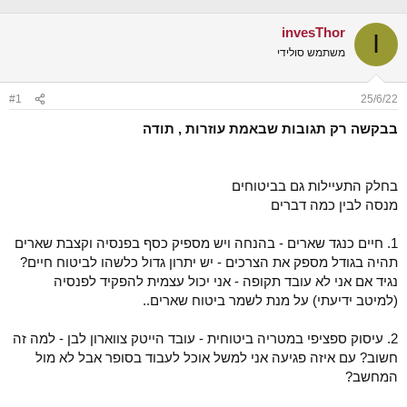
נ
ב
ו
ת
invesThor
ש
א
I
א
ר
משתמש סולידי
י
ך
#1
25/6/22
בבקשה רק תגובות שבאמת עוזרות , תודה
בחלק התעיילות גם בביטוחים
מנסה לבין כמה דברים
1. חיים כנגד שארים - בהנחה ויש מספיק כסף בפנסיה וקצבת שארים
תהיה בגודל מספק את הצרכים - יש יתרון גדול כלשהו לביטוח חיים?
נגיד אם אני לא עובד תקופה - אני יכול עצמית להפקיד לפנסיה
(למיטב ידיעתי) על מנת לשמר ביטוח שארים..
2. עיסוק ספציפי במטריה ביטוחית - עובד הייטק צווארון לבן - למה זה
חשוב? עם איזה פגיעה אני למשל אוכל לעבוד בסופר אבל לא מול
המחשב?