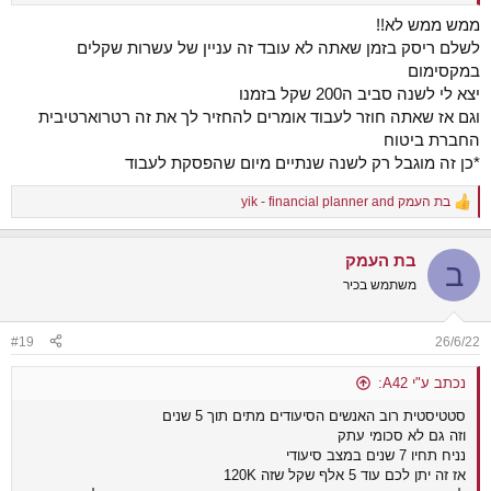
ממש ממש לא!!
לשלם ריסק בזמן שאתה לא עובד זה עניין של עשרות שקלים
במקסימום
יצא לי לשנה סביב ה200 שקל בזמנו
וגם אז שאתה חוזר לעבוד אומרים להחזיר לך את זה רטרוארטיבית
החברת ביטוח
*כן זה מוגבל רק לשנה שנתיים מיום שהפסקת לעבוד
בת העמק
and
yik - financial planner
R
e
a
בת העמק
c
ב
t
משתמש בכיר
i
o
n
#19
26/6/22
s
:
נכתב ע"י A42:
סטטיסטית רוב האנשים הסיעודים מתים תוך 5 שנים
וזה גם לא סכומי עתק
נניח תחיו 7 שנים במצב סיעודי
אז זה יתן לכם עוד 5 אלף שקל שזה 120K