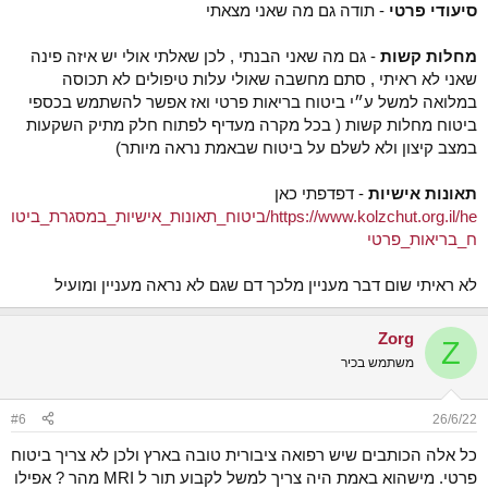
לדעתי זה מיותר. על איזה הוצאות זה בא לכסות? במחלה קשה אתה תוגדר
סיעודי פרטי
- תודה גם מה שאני מצאתי
נכה ואז תקבל 75,%מהשכר מקרן הפנסיה.
מחלות קשות
- גם מה שאני הבנתי , לכן שאלתי אולי יש איזה פינה
לא ייעוץ, לא המלצה.
שאני לא ראיתי , סתם מחשבה שאולי עלות טיפולים לא תכוסה
במלואה למשל ע״י ביטוח בריאות פרטי ואז אפשר להשתמש בכספי
ביטוח מחלות קשות ( בכל מקרה מעדיף לפתוח חלק מתיק השקעות
במצב קיצון ולא לשלם על ביטוח שבאמת נראה מיותר)
תאונות אישיות
- דפדפתי כאן
https://www.kolzchut.org.il/he/ביטוח_תאונות_אישיות_במסגרת_ביטו
ח_בריאות_פרטי
לא ראיתי שום דבר מעניין מלכך דם שגם לא נראה מעניין ומועיל
Zorg
Z
משתמש בכיר
#6
26/6/22
כל אלה הכותבים שיש רפואה ציבורית טובה בארץ ולכן לא צריך ביטוח
פרטי. מישהוא באמת היה צריך למשל לקבוע תור ל MRI מהר ? אפילו