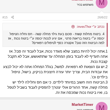
M
משתמש בכיר
#15
26/6/22
נכתב ע"י invesThor:
4. ביטוח מחלות קשות - סכום בעת גילוי מחלה קשה - חס וחליה הטיפול
יכוסה ע״י ביטוח בריאות פרטי , אם יגיע לנכות יכוסה ע״י ביטוח נכות , אז
למה הביטוח הזה טוב? אקטרה כסף לטיפולים רפואיים?
1.אתה יכול להיות במצב שלא מוגדר נכות, אבל לעבוד זה סבל. אז
אתה תעדיף לא לעבוד בזמן המחלה עד שתתאושש, אבל לא תקבל
קצבת נכות.
2.יש גם הוצאות לא רפואיות. למשל, בגלל המחלה אתה לא יכול לבצע
את עבודות הבית, וצריך יותר עזרה חיצונית בניקיון, בישול, טיפול
בילדים וכו'.
3.הביטוח הזה חשוב במיוחד לילדים. כי אם חס וחלילה לילד יש
מחלה קשה, אחד ההורים אולי יצטרך להפסיק לעבוד בשביל לטפל
בו, ואיו ביטוח נכות שמכסה את זה.
MarketTimer
M