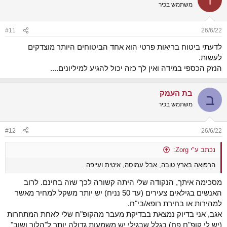
משתמש בכיר
#11
26/6/22
לדעתי ביטוח בריאות פרטי הוא אחד הביטוחים היותר מוצדקים
לעשות.
הנזק הכספי במידה ואין לך כזה יכול להגיע למיליונים....
בת העמק
ב
משתמש בכיר
#12
26/6/22
נכתב ע"י Zorg:
הרפואה בארץ טובה, אבל עמוסה, איטית ועייפה.
מסכימה איתך, הנקודה שלי היתה קשורה לכך שזה בחינם. לרוב
האנשים בגילאים צעירים (עד 50 נניח) יש יותר משקל למחיר מאשר
למהירות או בחירת רופא/בי"ח.
אגב, אני בדיוק נמצאת בבדיקת מעבר מהקופ"ח שלי לאחת המתחרות
(יש לי קופ"ח פח) בגלל שבגילי יש משמעות גדולה יותר ל"הלוך ושוב"