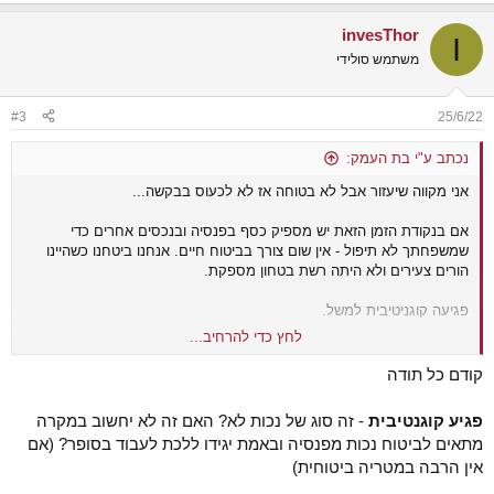
invesThor
I
משתמש סולידי
#3
25/6/22
נכתב ע"י בת העמק:
אני מקווה שיעזור אבל לא בטוחה אז לא לכעוס בבקשה...
אם בנקודת הזמן הזאת יש מספיק כסף בפנסיה ובנכסים אחרים כדי
שמשפחתך לא תיפול - אין שום צורך בביטוח חיים. אנחנו ביטחנו כשהיינו
הורים צעירים ולא היתה רשת בטחון מספקת.
פגיעה קוגניטיבית למשל.
לחץ כדי להרחיב...
בשביל מה אתה צריך ביטוח בריאות פרטי אם יש בארץ רפואה ציבורית
חינמית שנחשבת איכותית?
קודם כל תודה
לעומת זאת, כדאי לחשוב על ביטוח סיעודי פרטי בנוסף לזה שיש דרך קופ"ח
פגיע קוגנטיבית
- זה סוג של נכות לא? האם זה לא יחשוב במקרה
(אם יש) אבל כל פעם חב' הביטוח יוצאות עם תכנית חדשה וצריך לבדוק
מתאים לביטוח נכות מפנסיה ובאמת יגידו ללכת לעבוד בסופר? (אם
בשבע עיניים שזה באמת משתלם. לנו יש ביטוח כזה שאמור להיות מופעל
אין הרבה במטריה ביטוחית)
לאחר חמש שנות הסיעוד שנותנת הקופה, אם כמובן לא התפגרנו לפני כן.