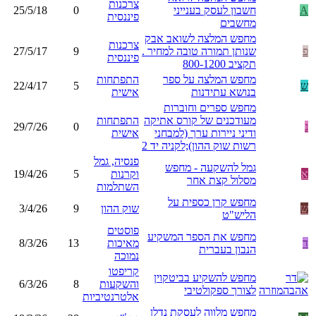
צרכנות
A
חשבון לעסק בענייני
0
25/5/18
פיננסית
מחשבים
מחפש המלצה לשואב אבק
צרכנות
פ
שנותן תמורה טובה למחיר .
9
27/5/17
פיננסית
תקציב 800-1200
מחפש המלצה על ספר
התפתחות
ש
5
22/4/17
בנושא עתידנות
אישית
מחפש ספרים וחוברות
מעודכנים של קורס אתיקה
התפתחות
נ
0
29/7/26
ודיני ניירות ערך (למבחני
אישית
רשות שוק ההון);לקניה יד 2
פנסיה, גמל
גמל להשקעה - מחפש
א
וקרנות
5
19/4/26
מסלול קצת אחר
השתלמות
מחפש קרן כספית על
ש
שוק ההון
9
3/4/26
הליש"ט
פוסטים
מחפש את הספר המשקיע
ד
מאיכות
13
8/3/26
הנבון בעברית
נמוכה
קריפטו
מחפש להשקיע בביטקוין
והשקעות
8
6/3/26
לצורך ספקולטיבי
אלטרנטיביות
מחפש מלווה לעסקת נדלן