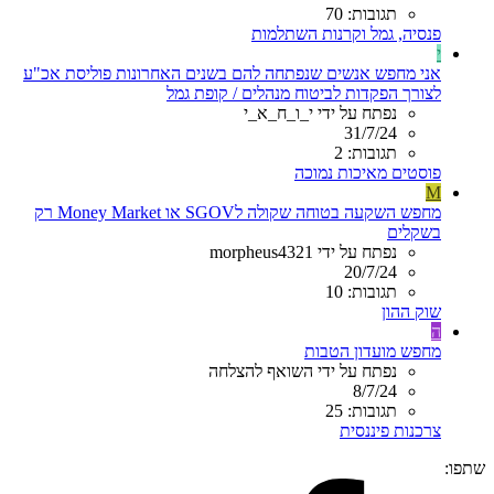
תגובות: 70
פנסיה, גמל וקרנות השתלמות
י
אני מחפש אנשים שנפתחה להם בשנים האחרונות פוליסת אכ"ע
לצורך הפקדות לביטוח מנהלים / קופת גמל
נפתח על ידי י_ו_ח_א_י
31/7/24
תגובות: 2
פוסטים מאיכות נמוכה
M
מחפש השקעה בטוחה שקולה לSGOV או Money Market רק
בשקלים
נפתח על ידי morpheus4321
20/7/24
תגובות: 10
שוק ההון
ה
מחפש מועדון הטבות
נפתח על ידי השואף להצלחה
8/7/24
תגובות: 25
צרכנות פיננסית
שתפו: