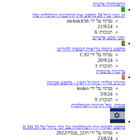
התפתחות אישית
N
זוג נשוי בגיל 28 מחפש את ההתכנות הכלכלית שלו
נפתח על ידי nicknick56
21/9/24
תגובות: 6
יומני מסע אישיים
C
מחפש ביטוח בריאות קבוצתי להורים
נפתח על ידי CAI
20/9/24
תגובות: 3
צרכנות פיננסית
L
מרכיב סולידי בקה״ל וקפ״ג - מחפש אכוונה
נפתח על ידי leoleo
5/9/24
תגובות: 9
פנסיה, גמל וקרנות השתלמות
מחפש לפתוח קרן השתלמות עם דמי ניהול של 0.3/0.35
נפתח על ידי חובב_פנסיה2022
23/8/24