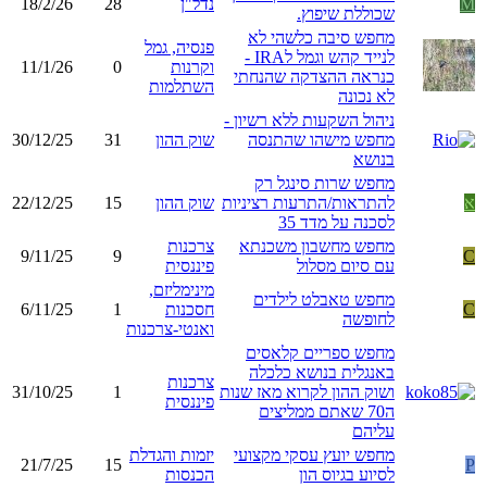
M
נדל"ן
28
18/2/26
שכוללת שיפוץ.
מחפש סיבה כלשהי לא
פנסיה, גמל
לנייד קהש וגמל לIRA -
וקרנות
0
11/1/26
כנראה ההצדקה שהנחתי
השתלמות
לא נכונה
ניהול השקעות ללא רשיון -
מחפש מישהו שהתנסה
שוק ההון
31
30/12/25
בנושא
מחפש שרות סינגל רק
א
להתראות/התרעות רציניות
שוק ההון
15
22/12/25
לסכנה על מדד 35
מחפש מחשבון משכנתא
צרכנות
9/11/25
9
C
עם סיום מסלול
פיננסית
מינימליזם,
מחפש טאבלט לילדים
C
חסכנות
1
6/11/25
לחופשה
ואנטי-צרכנות
מחפש ספריים קלאסים
באנגלית בנושא כלכלה
צרכנות
ושוק ההון לקרוא מאז שנות
1
31/10/25
פיננסית
ה70 שאתם ממליצים
עליהם
מחפש יועץ עסקי מקצועי
יזמות והגדלת
21/7/25
15
P
לסיוע בגיוס הון
הכנסות