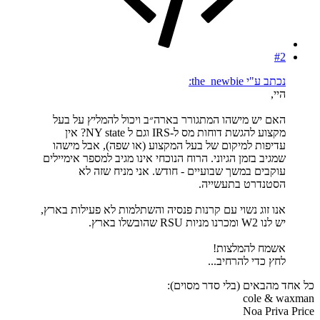
#2
נכתב ע"י the_newbie:
היי,
האם יש מישהו המתגורר בארה״ב ויכול להמליץ על בעל
מקצוע להגשת דוחות מס ל-IRS וגם ל NY state? אין
עדיפות למיקום של בעל המקצוע (או שפה), אבל מישהו
שמגיב בזמן הגיוני. הרוח הנוכחי אינו מגיב למספר אימיילים
עוקבים במשך שבועיים - חודש. אני מניח שזה לא
הסטנדרט בתעשייה.
אנו זוג נשוי עם קרנות פנסיה והשתלמות לא פעילות בארץ,
יש לנו W2 ומכרנו מניות RSU שהובשלו בארץ.
אשמח להמלצות!
לחץ כדי להרחיב...
כל אחד מהבאים (בלי סדר מסוים):
cole & waxman
Noa Priva Price