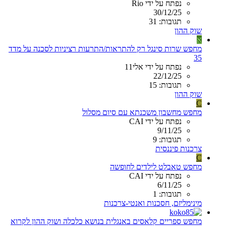
נפתח על ידי Rio
30/12/25
תגובות: 31
שוק ההון
א
מחפש שרות סינגל רק להתראות/התרעות רציניות לסכנה על מדד
35
נפתח על ידי אלי11
22/12/25
תגובות: 15
שוק ההון
C
מחפש מחשבון משכנתא עם סיום מסלול
נפתח על ידי CAI
9/11/25
תגובות: 9
צרכנות פיננסית
C
מחפש טאבלט לילדים לחופשה
נפתח על ידי CAI
6/11/25
תגובות: 1
מינימליזם, חסכנות ואנטי-צרכנות
מחפש ספריים קלאסים באנגלית בנושא כלכלה ושוק ההון לקרוא