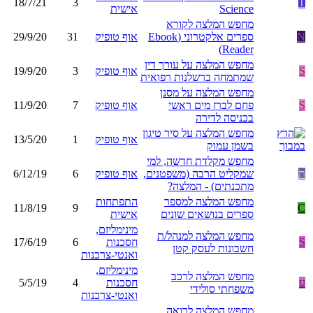
18/7/21
3
T
Science
אישית
מחפש המלצה לקורא
N
ספרים אלקטרוני (Ebook
אוף טופיק
31
29/9/20
Reader)
מחפש המלצה על עורך דין
S
אוף טופיק
3
19/9/20
שמתמחה ברשלנות רפואית
מחפש המלצה על מסנן
S
פחם לברז מים ראשי
אוף טופיק
7
11/9/20
בכניסה לדירה
מחפש המלצה על סיר טיגון
אוף טופיק
1
13/5/20
בשמן עמוק
מחפש מקלדת חדשה, למי
ת
שמקליט הרבה (משפטנים,
אוף טופיק
6
6/12/19
מתכנתים) - המלצה?
מחפש המלצה למספר
התפתחות
11/8/19
9
C
ספרים בנושאים שונים
אישית
מינימליזם,
מחפש המלצה למנהל/ת
S
חסכנות
6
17/6/19
חשבונות לעסק קטן
ואנטי-צרכנות
מינימליזם,
מחפש המלצה לרכב
ע
חסכנות
4
5/5/19
משפחתי סולידי
ואנטי-צרכנות
מחפש המלצה לרואה