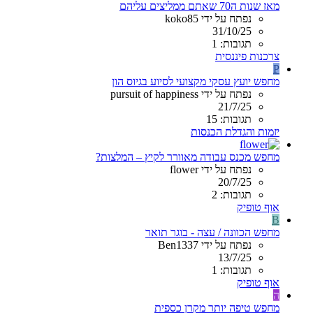
מאז שנות ה70 שאתם ממליצים עליהם
נפתח על ידי koko85
31/10/25
תגובות: 1
צרכנות פיננסית
P
מחפש יועץ עסקי מקצועי לסיוע בגיוס הון
נפתח על ידי pursuit of happiness
21/7/25
תגובות: 15
יזמות והגדלת הכנסות
מחפש מכנס עבודה מאוורר לקיץ – המלצות?
נפתח על ידי flower
20/7/25
תגובות: 2
אוף טופיק
B
מחפש הכוונה / עצה - בוגר תואר
נפתח על ידי Ben1337
13/7/25
תגובות: 1
אוף טופיק
ה
מחפש טיפה יותר מקרן כספית