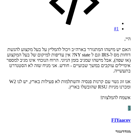
#1
היי,
האם יש מישהו המתגורר בארה״ב ויכול להמליץ על בעל מקצוע להגשת
דוחות מס ל-IRS וגם ל NY state? אין עדיפות למיקום של בעל המקצוע
(או שפה), אבל מישהו שמגיב בזמן הגיוני. הרוח הנוכחי אינו מגיב למספר
אימיילים עוקבים במשך שבועיים - חודש. אני מניח שזה לא הסטנדרט
בתעשייה.
אנו זוג נשוי עם קרנות פנסיה והשתלמות לא פעילות בארץ, יש לנו W2
ומכרנו מניות RSU שהובשלו בארץ.
אשמח להמלצות!
F
FIYaacov
מודרטור