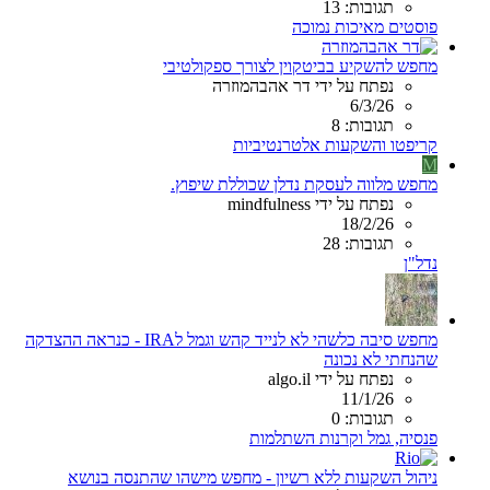
תגובות: 13
פוסטים מאיכות נמוכה
מחפש להשקיע בביטקוין לצורך ספקולטיבי
נפתח על ידי דר אהבהמוזרה
6/3/26
תגובות: 8
קריפטו והשקעות אלטרנטיביות
M
מחפש מלווה לעסקת נדלן שכוללת שיפוץ.
נפתח על ידי mindfulness
18/2/26
תגובות: 28
נדל"ן
מחפש סיבה כלשהי לא לנייד קהש וגמל לIRA - כנראה ההצדקה
שהנחתי לא נכונה
נפתח על ידי algo.il
11/1/26
תגובות: 0
פנסיה, גמל וקרנות השתלמות
ניהול השקעות ללא רשיון - מחפש מישהו שהתנסה בנושא