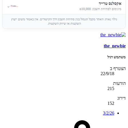
אקסלנס טרייד
⌄
מינימום לפתיחת חשבון: ₪10,000
גילוי נאות: האתר מקבל תגמול בגין פתיחת חשבון דרך הקישורים. אין באמור משום ייעוץ
השקעות או שיווק השקעות.
the_newbie
משתמש רגיל
הצטרף ב
22/9/18
הודעות
215
דירוג
152
3/2/26