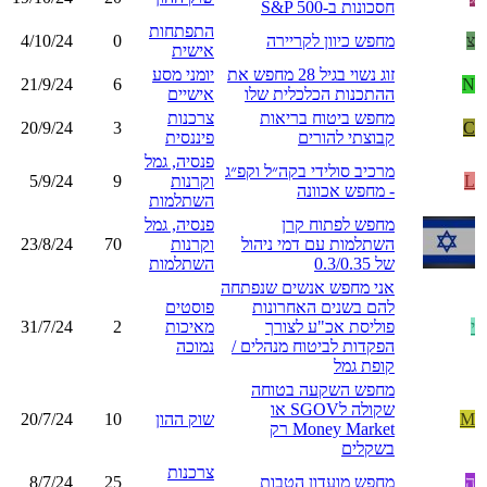
חסכונות ב-S&P 500
התפתחות
צ
מחפש כיוון לקריירה
0
4/10/24
אישית
זוג נשוי בגיל 28 מחפש את
יומני מסע
21/9/24
6
N
ההתכנות הכלכלית שלו
אישיים
מחפש ביטוח בריאות
צרכנות
20/9/24
3
C
קבוצתי להורים
פיננסית
פנסיה, גמל
מרכיב סולידי בקה״ל וקפ״ג
L
וקרנות
9
5/9/24
- מחפש אכוונה
השתלמות
מחפש לפתוח קרן
פנסיה, גמל
השתלמות עם דמי ניהול
וקרנות
70
23/8/24
של 0.3/0.35
השתלמות
אני מחפש אנשים שנפתחה
להם בשנים האחרונות
פוסטים
י
פוליסת אכ"ע לצורך
מאיכות
2
31/7/24
הפקדות לביטוח מנהלים /
נמוכה
קופת גמל
מחפש השקעה בטוחה
שקולה לSGOV או
M
שוק ההון
10
20/7/24
Money Market רק
בשקלים
צרכנות
ה
מחפש מועדון הטבות
25
8/7/24