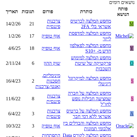
נושאים דומים
פותח
כותרת
פורום
תגובות
תאריך
הנושא
מחפש המלצה לכרטיס
צרכנות
14/2/26
21
M
אשראי בלי 2FA
פיננסית
מחפש המלצה למדפסת
אוף טופיק
17
1/2/26
לייזר
מחפש המלצה לפאלפון
Y
אוף טופיק
18
4/6/25
חדש מ- +S10
מחפש המלצה למימוש
O
פרקטיקה של שיטת
שוק ההון
6
2/11/24
השכבות
מינימליזם,
מחפש המלצה למיקרוגל
S
חסכנות
2
16/4/23
דיגיטלי
ואנטי-צרכנות
מחפש המלצה על חברה
צרכנות
S
שמציעה חבילות נופש
8
11/6/22
פיננסית
לחו"ל
מחפש המלצה על כרטיס
צרכנות
6/4/22
3
A
אשראי ללא דמי חבר
פיננסית
מחפש המלצה והבדלים בין
אוף טופיק
3
10/3/22
אלבומי תמונות
מחפש המלצה לקורס Data
התפתחות