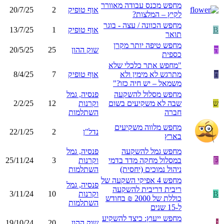
מחפש מכנס עבודה מאוורר
אוף טופיק
2
20/7/25
לקיץ – המלצות?
מחפש הכוונה / עצה - בוגר
B
אוף טופיק
1
13/7/25
תואר
מחפש טיפה יותר מקרן
ה
שוק ההון
25
20/5/25
כספית
"מחפש אתר כלכלי שלא
ח
מתרגש לא מימין ולא
אוף טופיק
7
8/4/25
משמאל – יש חיה כזו?"
מחפש מסלול להשקעה
פנסיה, גמל
ש
שבה לא משקיעים בשום
וקרנות
12
2/2/25
חברה
השתלמות
מחפש מלווה משקיעים
נדל"ן
2
22/1/25
בארץ
מחפש גמל להשקעה
פנסיה, גמל
E
במסלול מחקה מדד בדמי
וקרנות
3
25/11/24
ניהול נמוכים (יחסית)
השתלמות
מחפש 4 אפיקי השקעה של
פנסיה, גמל
ריבית דריבית להשקעה
B
וקרנות
10
3/11/24
כוללת של 2000 ₪ בחודש
השתלמות
ל-15 שנים
מחפש ייעוץ: כיצד להשקיע
ג
שוק ההון
20
19/10/24