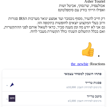
Asher Touriel
אבולעפיה, שרנסקי, אביטל ושות
ואפילו הייתי בודק עם סימפלטקס
רק חייב להעיר, מסוף נובמבר ועד אמצע ינואר מערכות הIRS סגורות
ורוב בעלי המקצוע יוצאים לחופשות בתקופה הזו.
גם אני לא יודע מה זמן מענה סביר, כדאי לשאול אותם לפני ההתקשרות,
ואם בכלל התשלום השנתי כולל תקשורת מעבר לדוח.
the_newbie
Reactions:
פתחו חשבון למסחר עצמאי
פסגות טרייד
⌄
מינימום לפתיחת חשבון: ₪10,000
מיטב טרייד
⌄
מינימום לפתיחת חשבון: ₪5,000