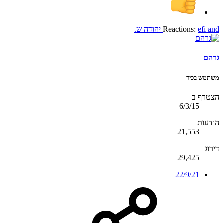
and
efi
Reactions:
יהודה ש.
גרהם
משתמש בכיר
הצטרף ב
6/3/15
הודעות
21,553
דירוג
29,425
22/9/21