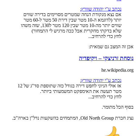
נכתב ע"י יהודה שוורץ:
אם נצא מנקודת הנחה שמטרים מסויימים בדירה שווים
יותר (לדוגמא ה-10 מטר שבין דירת 50 מטר ל-60 מטר
שווים יותר מה-10 מטר שבין 120 מטר ל130, שזה משהו
שלא בדקתי מחקרית אבל ככה מרגיש לי התמחור)
לחץ כדי להרחיב...
אכן זה המצב גם שמאית:
נוסחת זרניצקי – ויקיפדיה
he.wikipedia.org
נכתב ע"י יהודה שוורץ:
אז אולי הגיוני לחפש דירה בגודל כזה שתוספת סד"ג של 12
מטר תעשה את האימפקט המשמעותי ביותר.
לחץ כדי להרחיב...
בסוף הכל מתומר.
נציג חברת Old North Group, המתמחים בהשקעות נדל"ן בארה"ב.