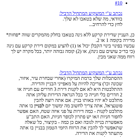
#10
נכתב ע"י המשקיע המתחיל הדביל:
בוודאי, מה שלא בטאבו לא שלך.
לחץ כדי להרחיב...
כן, העניין שדירת קרקע ללא גינה בטאבו בחלק מהמקרים שווה *פחות*
מדירה בקומה 1 או 2.
עכשיו בפינוי בינוי הקבלן יכול או (1) להציע במקום דירת קרקע עם גינה
(כי בד״כ עושים עם גינה), או (2) קומה גבוהה יותר, בכל מקרה יש לך
רווח ממה שאני מבין.
נכתב ע"י המשקיע המתחיל הדביל:
ההסתכלות שלך ברמת המיקרו (אחרי שבחרת עיר, איזור,
שכונה וכו') צריכה להיות על מאפייני הבניין והדירה.
ההתלבטות היא לא אם לקנות דירת 3 חדרים עם חנייה או
2 חדרים בלי חנייה כי ככל הנראה הדירות עליהן אתה
מתלבט לא יהיו באותו בניין. אם אתה רוצה להבין
פוטנציאל, אתה צריך לחשוב מה ימשוך יזם
לבניין
בו אתה
מתלבט לקנות - כמה דירות על פני איזה שטח, האם אפשר
לחפור חניות ו/או יש פתרון לכופר חניות, האם התב"ע
מאפשרת בנייה לגובה ואם כן כמה - בקיצור, כל שאלה
שתאפשר לך להבין את הרווח היזמי הטמון בבניין בו אתה
מתעתד לקנות את הדירה.