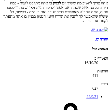
אתה צריך לחשוב מה ימשוך יזם
לבניין
בו אתה מתלבט לקנות - כמה
דירות על פני איזה שטח, האם אפשר לחפור חניות ו/או יש פתרון לכופר
חניות, האם התב"ע מאפשרת בנייה לגובה ואם כן כמה - בקיצור, כל
שאלה שתאפשר לך להבין את הרווח היזמי הטמון בבניין בו אתה מתעתד
לקנות את הדירה.
יהודה ש.
משתמש רגיל
הצטרף ב
16/10/20
הודעות
411
דירוג
627
22/9/21