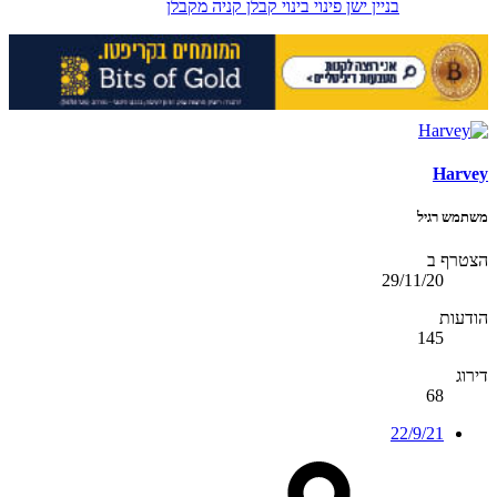
בניין ישן
פינוי בינוי
קבלן
קניה מקבלן
Harvey
משתמש רגיל
הצטרף ב
29/11/20
הודעות
145
דירוג
68
22/9/21