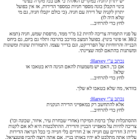
יש יתרון לחניה במקרים האלה? כי אם בכל מקרה בפינוי
בינוי הקבלן בונה מספר חניות כמספר הדירות, אז אין בפועל
יתרון לקניה של דירה עם חניה. (כי כולם יקבלו חניה, גם מי
שלא היה לו)
לחץ כדי להרחיב...
על פניו התמורה צריכה להיות 12 מ''ר ממד, מרפסת שמש, חניה (תמא
38/2 או פינוי בינוי). בפועל המצב מורכב בהרבה ותלוי גם ביזם, גם ביחס
הבנייה והרווחיות של הפרוייקט, וגם בדייר עצמו. התמורות שונות ומשונות
ומשתנות בהתאם למה שציינתי.
נכתב ע"י Harvey:
אם כך, האם יש משמעות להאם הגינה היא בטאבו או
שלא?
לחץ כדי להרחיב...
בוודאי, מה שלא בטאבו לא שלך.
נכתב ע"י Harvey:
אלא להתחשב רק במאפייני הדירה הנקנית
לחץ כדי להרחיב...
ההסתכלות שלך ברמת המיקרו (אחרי שבחרת עיר, איזור, שכונה וכו')
צריכה להיות על מאפייני הבניין והדירה. ההתלבטות היא לא אם לקנות
דירת 3 חדרים עם חנייה או 2 חדרים בלי חנייה כי ככל הנראה הדירות
עליהן אתה מתלבט לא יהיו באותו בניין. אם אתה רוצה להבין פוטנציאל,