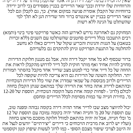
שאין לה זכויות בגינה יקבל דירת גן זה אומר שהקבלן מוותר על דירה יקרה
והרווחיות שלו יורדת ובכך שאר הדיירים בבניין מפסידים (כי לרוב ירידה
ברווחיות של הקבלן אומרת פגיעה במקום אחר). כך, גם לקבלן וגם לכל
שאר הדיירים בבניין יש אינטרס ברור וחד שדירת הגן לא תלך למי
שהשתלט על הגינה ללא רשות
המחוקק גם לאחרונה נדרש לאירוע הזה כאשר פרויקטי פינוי בינוי (ותמא)
רבים התעכבו בגלל דיירים סחטנים שהשתלטו עם השנים (ללא זכויות
בטאבו) על הגגות והגינות והכריע שקול של דיירים כאלו לא נחשב
להחלטה על התנעת הפרויקט וניתן להתקדם גם בלעדיהם
ברור שבסוף לא כל אחד יקבל דירה זהה, אבל גם מנגנון חלוקת הדירות
מחויב להיות אחיד ואף מותר חוקית לכל דייר לדרוש מהקבלן לראות את
החוזה של כל דייר אחר כדי למנוע מצב שדייר אחד מקבל בהסתר תמורות
יתר. החלוקה השונה של הדירות גם היא צריכה להיות שקופה לכל
הדיירים ולרוב מבוססת על שמאי שמדרג את שווי כלל הדירות הנוכחיות
ובהתאם לדירוג אתה בוחר את הדירה שלך במתאם שנתן הקבלן בחוזה
לכולם (לדוג' - לפחות קומה אחת מעל הקומה הנוכחית, תוספת של 12-20
מ', בחירת חנייה עד כמות מסוימת לכלל הדיירים ומחסן)
יכול להיווצר מצב שבו לדייר אחד תהיה דירה בקומה גבוהה ומפנה טוב,
עם תוספת של 20 מ' וחנייה ואחר יהיה בקומה נמוכה עם תוספת של 12
מ' ובלי חנייה, אבל זה יהיה בהתאם למודל חלוקה מוסכם מראש בחוזה
(ועליו יש לרוב את מרבית הויכוחים כי דיירים "יצירתיים" יודעים לנצל את
זה היטב לצרכי שיפור מצבם הסופי - כמו לדוג' לעשות שיפוץ קטן וקוסמטי