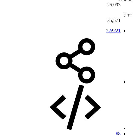
25,093
דירוג
35,571
22/9/21
#8