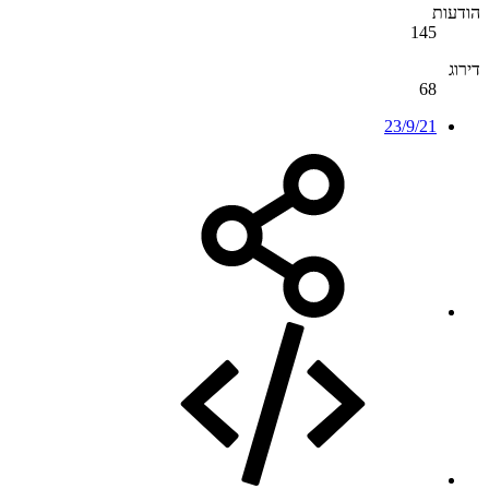
הודעות
145
דירוג
68
23/9/21