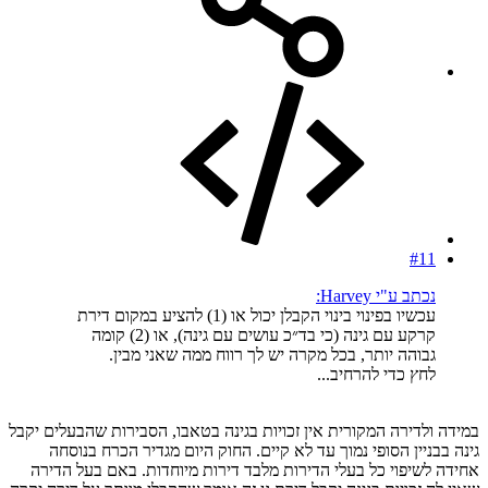
#11
נכתב ע"י Harvey:
עכשיו בפינוי בינוי הקבלן יכול או (1) להציע במקום דירת
קרקע עם גינה (כי בד״כ עושים עם גינה), או (2) קומה
גבוהה יותר, בכל מקרה יש לך רווח ממה שאני מבין.
לחץ כדי להרחיב...
במידה ולדירה המקורית אין זכויות בגינה בטאבו, הסבירות שהבעלים יקבל
גינה בבניין הסופי נמוך עד לא קיים. החוק היום מגדיר הכרח בנוסחה
אחידה לשיפוי כל בעלי הדירות מלבד דירות מיוחדות. באם בעל הדירה