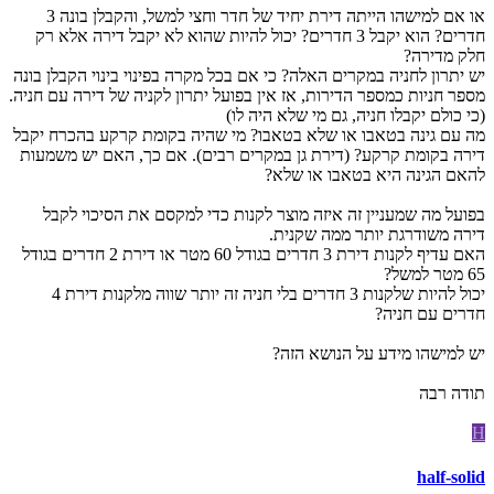
או אם למישהו הייתה דירת יחיד של חדר וחצי למשל, והקבלן בונה 3
חדרים? הוא יקבל 3 חדרים? יכול להיות שהוא לא יקבל דירה אלא רק
חלק מדירה?
יש יתרון לחניה במקרים האלה? כי אם בכל מקרה בפינוי בינוי הקבלן בונה
מספר חניות כמספר הדירות, אז אין בפועל יתרון לקניה של דירה עם חניה.
(כי כולם יקבלו חניה, גם מי שלא היה לו)
מה עם גינה בטאבו או שלא בטאבו? מי שהיה בקומת קרקע בהכרח יקבל
דירה בקומת קרקע? (דירת גן במקרים רבים). אם כך, האם יש משמעות
להאם הגינה היא בטאבו או שלא?
בפועל מה שמעניין זה איזה מוצר לקנות כדי למקסם את הסיכוי לקבל
דירה משודרגת יותר ממה שקנית.
האם עדיף לקנות דירת 3 חדרים בגודל 60 מטר או דירת 2 חדרים בגודל
65 מטר למשל?
יכול להיות שלקנות 3 חדרים בלי חניה זה יותר שווה מלקנות דירת 4
חדרים עם חניה?
יש למישהו מידע על הנושא הזה?
תודה רבה
H
half-solid