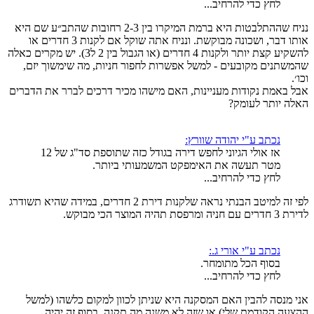
לחץ כדי להרחיב...
נניח שההתלבטות היא ברמת המיקרו בין 2-3 רחובות שהתב״ע שם היא
אותו דבר, ושכונה מבוקשת. ונניח אתה שוקל אם לקנות 3 חדרים או
להשקיע קצת יותר ולקנות 4 חדרים (או הגבול בין 2 ל3). יש מקרים כאלה
שהמשתנים מקובעים - למשל אפשרות לחפור חניות, מה שימשוך יזם,
וכו׳.
אבל באמת נקודות מעניינות, האם מישהו מכיר דרכים לברר את הדברים
האלה יותר לעומק?
נכתב ע"י יהודה שוורץ:
אז אולי הגיוני לחפש דירה בגודל כזה שתוספת סד"ג של 12
מטר תעשה את האימפקט המשמעותי ביותר.
לחץ כדי להרחיב...
לפי זה למיטב הבנתי נראה שלקנות דירת 2 חדרים, במידה שהיא תשודרג
לדירת 3 חדרים עם חניה ומרפסת תהיה המוצר הכי מבוקש.
נכתב ע"י אורי ג.:
בסוף הכל מתומחר.
לחץ כדי להרחיב...
אני מנסה להבין האם המסקנה היא שניתן לכוון למקום כלשהו (למשל
ההצעה הקודמת שלי) או שזה לא משנה מה תקנה, בסוף זה יהיה