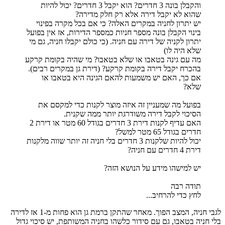
והקבלן בונה 3 חדרים? הוא יקבל 3 חדרים? יכול להיות
שהוא לא יקבל דירה אלא רק חלק מדירה?
יש יתרון לחניה במקרים האלה? כי אם בכל מקרה בפינוי
בינוי הקבלן בונה מספר חניות כמספר הדירות, אז אין בפועל
יתרון לקניה של דירה עם חניה. (כי כולם יקבלו חניה, גם מי
שלא היה לו)
מה עם גינה בטאבו או שלא בטאבו? מי שהיה בקומת קרקע
בהכרח יקבל דירה בקומת קרקע? (דירת גן במקרים רבים).
אם כך, האם יש משמעות להאם הגינה היא בטאבו או
שלא?
בפועל מה שמעניין זה איזה מוצר לקנות כדי למקסם את
הסיכוי לקבל דירה משודרגת יותר ממה שקנית.
האם עדיף לקנות דירת 3 חדרים בגודל 60 מטר או דירת 2
חדרים בגודל 65 מטר למשל?
יכול להיות שלקנות 3 חדרים בלי חניה זה יותר שווה מלקנות
דירת 4 חדרים עם חניה?
יש למישהו מידע על הנושא הזה?
תודה רבה
לחץ כדי להרחיב...
לגבי חניה, המצב הפוך. מאחר שהתקן ברמת גן הוא פחות מ-1 אז לדירה
בלי חניה בטאבו, גם עם סידור כלשהו בחניה המשותפת, יש סיכוי גדול