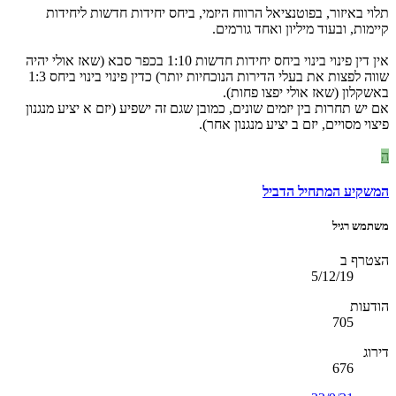
תלוי באיזור, בפוטנציאל הרווח היזמי, ביחס יחידות חדשות ליחידות
קיימות, ובעוד מיליון ואחד גורמים.
אין דין פינוי בינוי ביחס יחידות חדשות 1:10 בכפר סבא (שאז אולי יהיה
שווה לפצות את בעלי הדירות הנוכחיות יותר) כדין פינוי בינוי ביחס 1:3
באשקלון (שאז אולי יפצו פחות).
אם יש תחרות בין יזמים שונים, כמובן שגם זה ישפיע (יזם א יציע מנגנון
פיצוי מסויים, יזם ב יציע מנגנון אחר).
ה
המשקיע המתחיל הדביל
משתמש רגיל
הצטרף ב
5/12/19
הודעות
705
דירוג
676