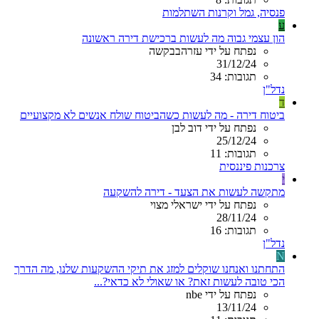
פנסיה, גמל וקרנות השתלמות
ע
הון עצמי גבוה מה לעשות ברכישת דירה ראשונה
נפתח על ידי עזרהבבקשה
31/12/24
תגובות: 34
נדל"ן
ד
ביטוח דירה - מה לעשות כשהביטוח שולח אנשים לא מקצועיים
נפתח על ידי דוב לבן
25/12/24
תגובות: 11
צרכנות פיננסית
י
מתקשה לעשות את הצעד - דירה להשקעה
נפתח על ידי ישראלי מצוי
28/11/24
תגובות: 16
נדל"ן
N
התחתנו ואנחנו שוקלים למזג את תיקי ההשקעות שלנו, מה הדרך
הכי טובה לעשות זאת? או שאולי לא כדאי?...
נפתח על ידי nbe
13/11/24