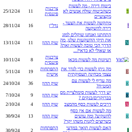
ביטוח דירה - מה לעשות
צרכנות
ד
כשהביטוח שולח אנשים לא
11
25/12/24
פיננסית
מקצועיים
מתקשה לעשות את הצעד -
י
נדל"ן
16
28/11/24
דירה להשקעה
התחתנו ואנחנו שוקלים למזג
את תיקי ההשקעות שלנו, מה
N
שוק ההון
11
13/11/24
הדרך הכי טובה לעשות זאת?
או שאולי לא כדאי?...
צרכנות
רעיונות מה לעשות מכאן
8
10/11/24
פיננסית
מה ניתן לעשות כדי לגדר את
התפתחות
5/11/24
19
E
עצמי מבחינה תעסוקתית
אישית
מה עדיף לי לעשות עם
א
שוק ההון
36
24/10/24
המט״ח?
יש דרך לעשות סימולציית מס
א
שוק ההון
9
7/10/24
בברוקרים/בנקים ?
A
דרכים לעשות כסף מהמצב
שוק ההון
4
2/10/24
מה לעשות אם אין כסף
א
להשקיע? ומה עושים
שוק ההון
13
30/9/24
כשרוצים לקנות משהו יקר?
האם לעשות תואר במדעי
התפתחות
30/9/24
2
I