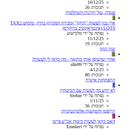
16/12/25
תגובות: 26
פנסיה, גמל וקרנות השתלמות
מ
איך נכון לעשות "תיקון" (מכירה המונית) בתיק, שימוש בTAX
LOTS (אינטראקטיב ברוקרס)
נפתח על ידי מלכישוע
11/12/25
תגובות: 19
שוק ההון
A
אחרי שהעיפו אותי מתואר - מה כדאי לי לעשות?
נפתח על ידי alin99
4/12/25
תגובות: 80
התפתחות אישית
F
לא יודע מה לעשות עם הביטקוין
נפתח על ידי foobar
1/11/25
תגובות: 56
קריפטו והשקעות אלטרנטיביות
E
האם כדאי לעשות ביטוח אכ”ע פרטי
נפתח על ידי Eranlavi