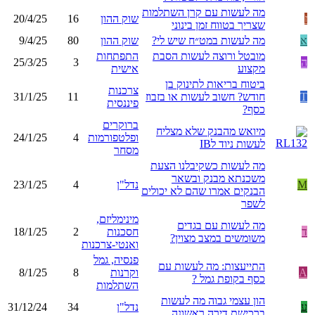
מה לעשות עם קרן השתלמות
ז
שוק ההון
16
20/4/25
שצריך בטווח זמן בינוני
א
מה לעשות במט״ח שיש לי?
שוק ההון
80
9/4/25
מובטל ורוצה לעשות הסבת
התפתחות
ה
3
25/3/25
מקצוע
אישית
ביטוח בריאות לתינוק בן
צרכנות
T
חודש? חשוב לעשות או בזבוז
11
31/1/25
פיננסית
כסף?
ברוקרים
מיואש מהבנק שלא מצליח
ופלטפורמות
4
24/1/25
לעשות ניוד לIB
מסחר
מה לעשות כשקיבלנו הצעת
משכנתא מבנק ובשאר
M
נדל"ן
4
23/1/25
הבנקים אמרו שהם לא יכולים
לשפר
מינימליזם,
מה לעשות עם בגדים
ד
חסכנות
2
18/1/25
משומשים במצב מצוין?
ואנטי-צרכנות
פנסיה, גמל
התייעצות: מה לעשות עם
A
וקרנות
8
8/1/25
כסף בקופת גמל ?
השתלמות
הון עצמי גבוה מה לעשות
ע
נדל"ן
34
31/12/24
ברכישת דירה ראשונה