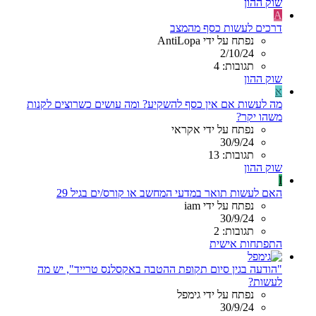
שוק ההון
A
דרכים לעשות כסף מהמצב
נפתח על ידי AntiLopa
2/10/24
תגובות: 4
שוק ההון
א
מה לעשות אם אין כסף להשקיע? ומה עושים כשרוצים לקנות
משהו יקר?
נפתח על ידי אקראי
30/9/24
תגובות: 13
שוק ההון
I
האם לעשות תואר במדעי המחשב או קורס/ים בגיל 29
נפתח על ידי iam
30/9/24
תגובות: 2
התפתחות אישית
"הודעה בגין סיום תקופת ההטבה באקסלנס טרייד", יש מה
לעשות?
נפתח על ידי גימפל
30/9/24