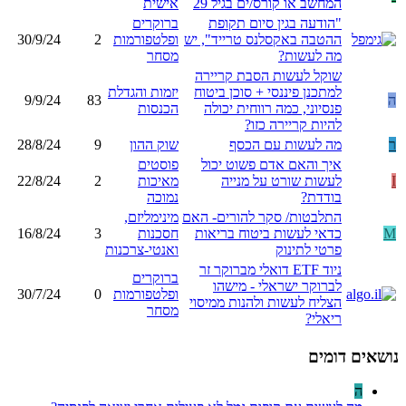
המחשב או קורס/ים בגיל 29
אישית
"הודעה בגין סיום תקופת
ברוקרים
ההטבה באקסלנס טרייד", יש
ופלטפורמות
2
30/9/24
מה לעשות?
מסחר
שוקל לעשות הסבת קריירה
למתכנן פיננסי + סוכן ביטוח
יזמות והגדלת
ה
83
9/9/24
פנסיוני, כמה רווחית יכולה
הכנסות
להיות קריירה כזו?
ר
מה לעשות עם הכסף
שוק ההון
9
28/8/24
איך והאם אדם פשוט יכול
פוסטים
I
לעשות שורט על מנייה
מאיכות
2
22/8/24
בודדת?
נמוכה
התלבטות/ סקר להורים- האם
מינימליזם,
M
כדאי לעשות ביטוח בריאות
חסכנות
3
16/8/24
פרטי לתינוק
ואנטי-צרכנות
ניוד ETF דואלי מברוקר זר
ברוקרים
לברוקר ישראלי - מישהו
ופלטפורמות
0
30/7/24
הצליח לעשות ולהנות ממיסוי
מסחר
ריאלי?
נושאים דומים
ה