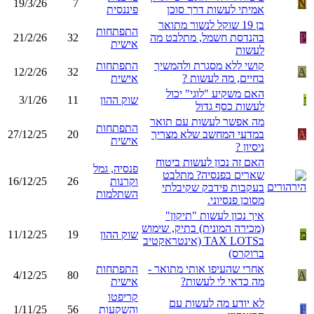
19/3/26
7
N
אמיתי לעשות דרך סוכן
פיננסית
בן 19 שוקל לנשור מתואר
התפתחות
P
בהנדסת חשמל, מתלבט מה
32
21/2/26
אישית
לעשות
קושי ללא מסגרת ולהמשיך
התפתחות
12/2/26
32
A
בחיים, מה לעשות ?
אישית
האם משקיע "לוגי" יכול
ז
שוק ההון
11
3/1/26
לעשות כסף גדול
מה אפשר לעשות עם תואר
התפתחות
A
במדעי המחשב שלא מצריך
20
27/12/25
אישית
ניסיון ?
האם זה נכון לעשות ביטוח
פנסיה, גמל
שארים בפנסיה? מתלבט
וקרנות
26
16/12/25
בעקבות פידבק שקיבלתי
השתלמות
מסוכן פנסיוני.
איך נכון לעשות "תיקון"
(מכירה המונית) בתיק, שימוש
מ
שוק ההון
19
11/12/25
בTAX LOTS (אינטראקטיב
ברוקרס)
אחרי שהעיפו אותי מתואר -
התפתחות
4/12/25
80
A
מה כדאי לי לעשות?
אישית
קריפטו
לא יודע מה לעשות עם
F
והשקעות
56
1/11/25