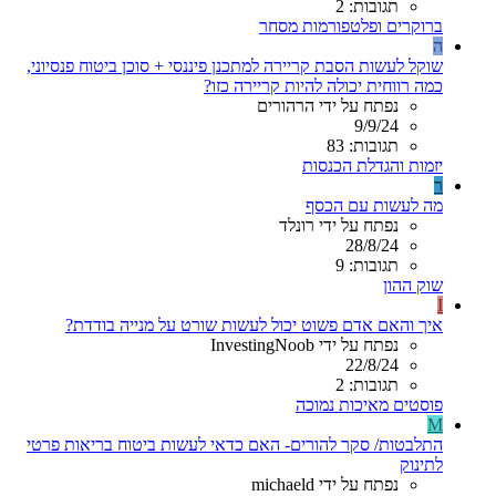
תגובות: 2
ברוקרים ופלטפורמות מסחר
ה
שוקל לעשות הסבת קריירה למתכנן פיננסי + סוכן ביטוח פנסיוני,
כמה רווחית יכולה להיות קריירה כזו?
נפתח על ידי הרהורים
9/9/24
תגובות: 83
יזמות והגדלת הכנסות
ר
מה לעשות עם הכסף
נפתח על ידי רונלד
28/8/24
תגובות: 9
שוק ההון
I
איך והאם אדם פשוט יכול לעשות שורט על מנייה בודדת?
נפתח על ידי InvestingNoob
22/8/24
תגובות: 2
פוסטים מאיכות נמוכה
M
התלבטות/ סקר להורים- האם כדאי לעשות ביטוח בריאות פרטי
לתינוק
נפתח על ידי michaeld