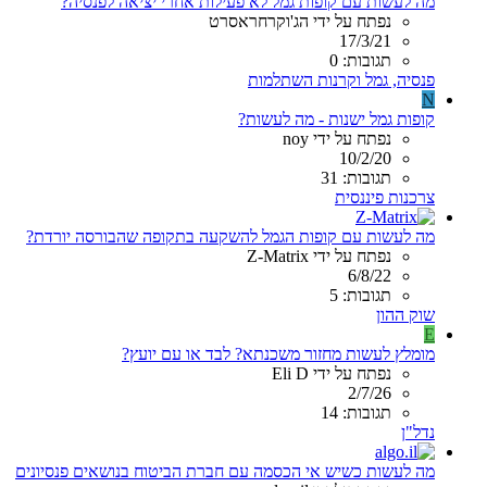
מה לעשות עם קופות גמל לא פעילות אחרי יציאה לפנסיה?
נפתח על ידי הג'וקרחראסרט
17/3/21
תגובות: 0
פנסיה, גמל וקרנות השתלמות
N
קופות גמל ישנות - מה לעשות?
נפתח על ידי noy
10/2/20
תגובות: 31
צרכנות פיננסית
מה לעשות עם קופות הגמל להשקעה בתקופה שהבורסה יורדת?
נפתח על ידי Z-Matrix
6/8/22
תגובות: 5
שוק ההון
E
מומלץ לעשות מחזור משכנתא? לבד או עם יועץ?
נפתח על ידי Eli D
2/7/26
תגובות: 14
נדל"ן
מה לעשות כשיש אי הכסמה עם חברת הביטוח בנושאים פנסיונים