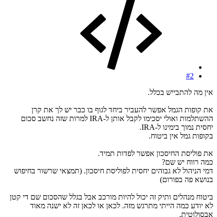
#2
אין מה להתבייש בכלל.
את קופות הגמל אפשר להעביר ביחד לגוף בו כבר יש לך את קרן
ההשתלמות ואולי יסכימו לקבל אותן ל-IRA למרות שזה נחשב סכום
יחסית נמוך בימינו ל-IRA.
בקופות גמל אין ביטוח.
את פוליסת החיסכון אפשר לפדות תמיד.
כמה רווח יש שם?
דמי הניהול לא גבוהים יחסית לפוליסת חיסכון. (תמצאי שרשור בחיפוש
בנושא פה בפורום)
ביטוח מנהלים ותיק זה יכול להיות מורכב אבל בגלל שהסכום שם די קטן
לא יודע כמה הייתי מתרגש מזה. לכאן או לכאן זה לא ישנה מאוד
אבסולוטית.