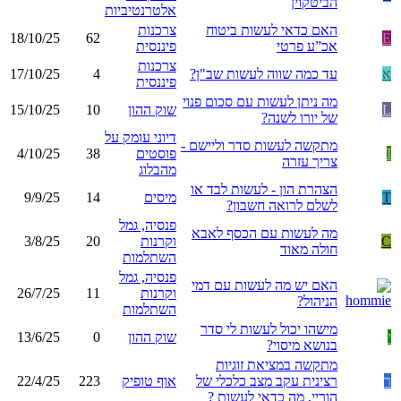
הביטקוין
אלטרנטיביות
האם כדאי לעשות ביטוח
צרכנות
18/10/25
62
E
אכ”ע פרטי
פיננסית
צרכנות
א
עד כמה שווה לעשות שב"ן?
4
17/10/25
פיננסית
מה ניתן לעשות עם סכום פנוי
L
שוק ההון
10
15/10/25
של יורו לשנה?
דיוני עומק על
מתקשה לעשות סדר וליישם -
I
פוסטים
38
4/10/25
צריך עזרה
מהבלוג
הצהרת הון - לעשות לבד או
T
מיסים
14
9/9/25
לשלם לרואה חשבון?
פנסיה, גמל
מה לעשות עם הכסף לאבא
C
וקרנות
20
3/8/25
חולה מאוד
השתלמות
פנסיה, גמל
האם יש מה לעשות עם דמי
וקרנות
11
26/7/25
הניהול?
השתלמות
מישהו יכול לעשות לי סדר
י
שוק ההון
0
13/6/25
בנושא מיסוי?
מתקשה במציאת זוגיות
ר
רצינית עקב מצב כלכלי של
אוף טופיק
223
22/4/25
הוריי, מה כדאי לעשות ?