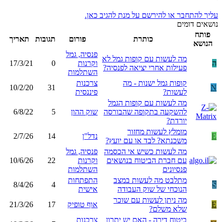
עליך להתחבר או להירשם על מנת להגיב כאן.
נושאים דומים
פותח
כותרת
פורום
תגובות
תאריך
הנושא
פנסיה, גמל
מה לעשות עם קופות גמל לא
ה
וקרנות
0
17/3/21
פעילות אחרי יציאה לפנסיה?
השתלמות
קופות גמל ישנות - מה
צרכנות
10/2/20
31
N
לעשות?
פיננסית
מה לעשות עם קופות הגמל
להשקעה בתקופה שהבורסה
שוק ההון
5
6/8/22
יורדת?
מומלץ לעשות מחזור
E
נדל"ן
14
2/7/26
משכנתא? לבד או עם יועץ?
מה לעשות כשיש אי הכסמה
פנסיה, גמל
עם חברת הביטוח בנושאים
וקרנות
22
10/6/26
פנסיונים
השתלמות
מתלבט מה לעשות במצב
התפתחות
8/4/26
4
S
הנוכחי של שוק העבודה
אישית
מה ניתן לעשות עם שוכר
E
אוף טופיק
17
21/3/26
שלא משלם?
ביטוח דירה - האם יש יתרון
צרכנות