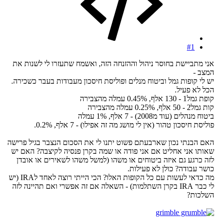
#1
אני מתביישת בחוסר ניהול וההזנחה הזה, ואשמח שתעזרו לי לשנות את
המצב -
יש לי קופות גמל וביטוח מנלים ופוליסת חיסכון מעבודות בעבר כשכירה.
הכל לא פעיל.
קופת גמל1 - 130 אלף, 0.45% עמלה מהצבירה
קות גמל2 - 50 אלף, 0.25% עמלה מהצבירה
ביטוח מנהלים (עוד מ2008) - 7 אלף, 1% עמלה
פוליסת חיסכון טהור (אין לי מושג מה זה אפילו) - 7 אלף, 0.2%.
האם הבנתי נכון שארבעתם פשוט יתנו לי את הסכום הנצבר בגיל פרישה
שאותו אני אחליט אם אני פודה או שמה בקרן פנסיה לקיצבה? האם יש
לזה כרגע גם איזה ביטוחים או משהו (למשל משהו לשאירים או אובדן
כושר עבודה? כולן לא פעילות.
מה כדאי לעשות עם כל הקופות האלו? הכי הייתי רוצה לאחד לIRA (יש
לי כבר IRA בקרן השתלמות) - השאלה אם זה אפשרי ואם תהיינה לזה
השלכות?