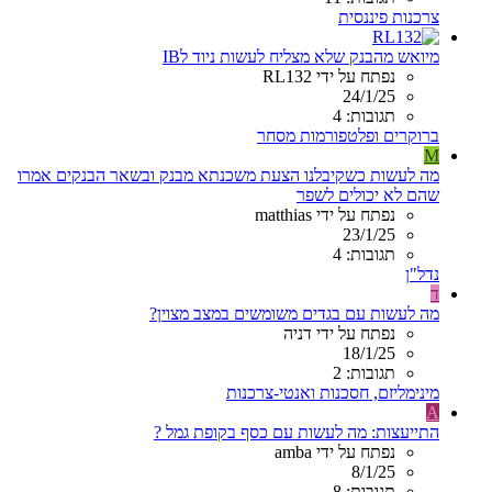
צרכנות פיננסית
מיואש מהבנק שלא מצליח לעשות ניוד לIB
נפתח על ידי RL132
24/1/25
תגובות: 4
ברוקרים ופלטפורמות מסחר
M
מה לעשות כשקיבלנו הצעת משכנתא מבנק ובשאר הבנקים אמרו
שהם לא יכולים לשפר
נפתח על ידי matthias
23/1/25
תגובות: 4
נדל"ן
ד
מה לעשות עם בגדים משומשים במצב מצוין?
נפתח על ידי דניה
18/1/25
תגובות: 2
מינימליזם, חסכנות ואנטי-צרכנות
A
התייעצות: מה לעשות עם כסף בקופת גמל ?
נפתח על ידי amba
8/1/25
תגובות: 8