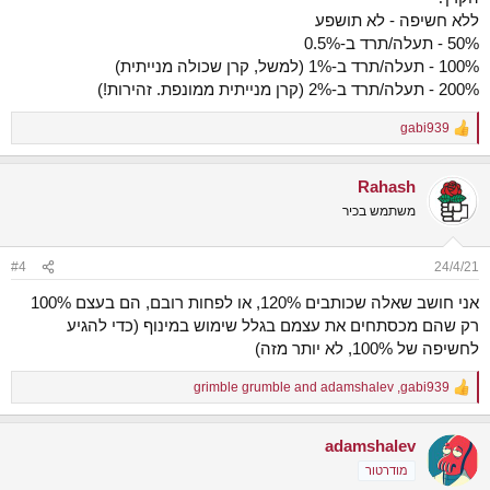
ללא חשיפה - לא תושפע
50% - תעלה/תרד ב-0.5%
100% - תעלה/תרד ב-1% (למשל, קרן שכולה מנייתית)
200% - תעלה/תרד ב-2% (קרן מנייתית ממונפת. זהירות!)
gabi939
R
e
a
Rahash
c
t
משתמש בכיר
i
o
n
#4
24/4/21
s
:
אני חושב שאלה שכותבים 120%, או לפחות רובם, הם בעצם 100%
רק שהם מכסתחים את עצמם בגלל שימוש במינוף (כדי להגיע
לחשיפה של 100%, לא יותר מזה)
grimble grumble
and
adamshalev
,
gabi939
R
e
a
adamshalev
c
t
מודרטור
i