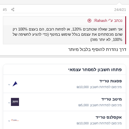
o
n
#5
24/4/21
s
:
נכתב ע"י Rahash:
אני חושב שאלה שכותבים 120%, או לפחות רובם, הם בעצם 100% רק
שהם מכסתחים את עצמם בגלל שימוש במינוף (כדי להגיע לחשיפה של
100%, לא יותר מזה)
דרך נהדרת להוסיף בלבול מיותר
פתחו חשבון למסחר עצמאי
פסגות טרייד
⌄
מינימום לפתיחת חשבון: ₪10,000
מיטב טרייד
⌄
מינימום לפתיחת חשבון: ₪5,000
אקסלנס טרייד
⌄
מינימום לפתיחת חשבון: ₪10,000