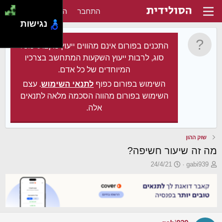
התחבר
הירשם
נגישות
התכנים בפורום אינם מהווים ייעוץ מקצועי מכל
סוג, לרבות ייעוץ השקעות המתחשב בצרכיו
המיוחדים של כל אדם.
השימוש בפורום כפוף
לתנאי השימוש
. עצם
השימוש בפורום מהווה הסכמה מלאה לתנאים
אלה.
שוק ההון
מה זה שיעור חשיפה?
פ
פ
24/4/21
gabi939
ו
ו
ת
ר
ח
ס
ה
ם
נ
ב
ו
ת