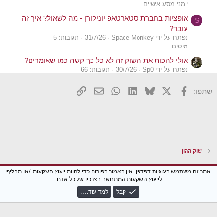
יומני מסע אישיים
אופציות בחברת סטארטאפ יוניקורן - מה לשאול? איך זה
S
עובד?
נפתח על ידי Space Monkey
31/7/26
תגובות: 5
מיסים
אולי להכות את השוק זה לא כל כך קשה כמו שאומרים?
נפתח על ידי Sp0
30/7/26
תגובות: 66
שוק ההון
X
פייסבוק
Bluesky
LinkedIn
WhatsApp
דואר אלקטרוני
הוסף קישור
שתפו:
האם זה דמי ניהול סבירים ?
ה
נפתח על ידי השואף להצלחה
18/7/26
תגובות: 3
פנסיה, גמל וקרנות השתלמות
האם זה מספיק ?
ה
נפתח על ידי השואף להצלחה
27/6/26
תגובות: 20
שוק ההון
שוק ההון
הפסדים מועברים בשוק ההון - האם זה לנצח?
F
נפתח על ידי fooser
24/6/26
תגובות: 17
Xenforo Classic
עברית (he_IL)
אתר זה משתמש בעוגיות דפדפן. אין באמור בפורום כדי להוות ייעוץ השקעות ו/או תחליף
מיסים
לייעוץ השקעות המתחשב בצרכיו של כל אדם.
צור קשר
נגישות
תקנון הפורום
מדיניות פרטיות
עזרה
חזרה לבלוג
קיזוז sp500 ודולר - מתי זה ישבר?
ט
קבל
למד עוד.…
R
נפתח על ידי טרטליה
10/6/26
תגובות: 12
S
שוק ההון
S