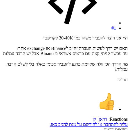
#1
היי אני רוצה להעביר משהו כמו 30-40K לקריפטו
האם יש דרך לעשות העברת זה"ב לBinance או exchange אחר?
עד עכשיו קניתי קצת עם כרטיס אשראי בBinance אבל יש הרבה עמלות
מה הדרך הכי זולה שקיימת כרגע להעביר סכומי כאלה בלי לשלם הרבה
עמלות?
תודה!
Reactions:
דראן_קן
עליך להתחבר או להירשם על מנת להגיב כאן.
נושאים דומים