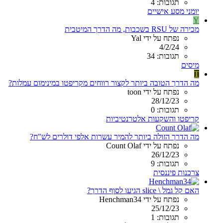
תגובות: 4
יומני מסע אישיים
Y
מכירה של RSU בשכבות, מה הדרך המיטבית
נפתח על ידי Yal
4/2/24
תגובות: 34
מיסים
T
מה הדרך הטובה ביותר לקצור רווחים מקריפטו במינימום עמלות?
נפתח על ידי toon
28/12/23
תגובות: 0
קריפטו והשקעות אלטרנטיביות
מה הדרך הזולה ביותר להמיר עשרות אלפי דולרים לש"ח?
נפתח על ידי Count Olaf
26/12/23
תגובות: 9
צרכנות פיננסית
האם קל גמל \ slice הגיעו לסוף הדרך?
נפתח על ידי Henchman34
25/12/23
תגובות: 1