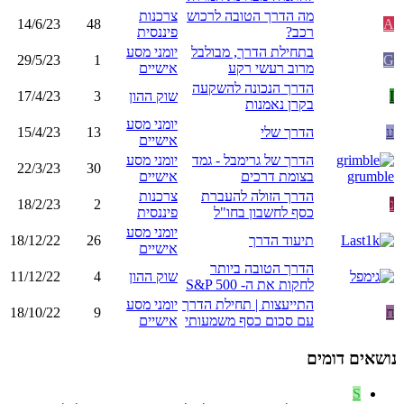
מה הדרך הטובה לרכוש
צרכנות
14/6/23
48
A
רכב?
פיננסית
בתחילת הדרך, מבולבל
יומני מסע
29/5/23
1
G
מרוב רעשי רקע
אישיים
הדרך הנכונה להשקעה
I
שוק ההון
3
17/4/23
בקרן נאמנות
יומני מסע
ע
הדרך שלי
13
15/4/23
אישיים
הדרך של גרימבל - גמד
יומני מסע
22/3/23
30
בצומת דרכים
אישיים
הדרך הזולה להעברת
צרכנות
נ
2
18/2/23
כסף לחשבון בחו"ל
פיננסית
יומני מסע
תיעוד הדרך
26
18/12/22
אישיים
הדרך הטובה ביותר
שוק ההון
4
11/12/22
לחקות את ה- S&P 500
התייעצות | תחילת הדרך
יומני מסע
ח
9
18/10/22
עם סכום כסף משמעותי
אישיים
נושאים דומים
S