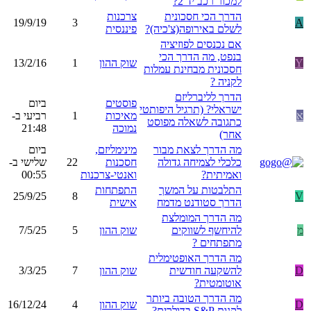
למכור רכב יד 2?
הדרך הכי חסכונית
צרכנות
19/9/19
3
A
לשלם באירופה(צ'כיה)?
פיננסית
אם נכנסים לפוזיציה
בנפט, מה הדרך הכי
Y
שוק ההון
1
13/2/16
חסכונית מבחינת עמלות
לקניה ?
הדרך לליברליזם
פוסטים
ביום
ישראלי? (תרגיל היפותטי
א
מאיכות
1
רביעי ב-
כתגובה לשאלה מפוסט
נמוכה
21:48
אחר)
מה הדרך לצאת מבור
מינימליזם,
ביום
כלכלי לצמיחה גדולה
חסכנות
22
שלישי ב-
ואמיתית?
ואנטי-צרכנות
00:55
התלבטות על המשך
התפתחות
25/9/25
8
V
הדרך סטודנט מדמח
אישית
מה הדרך המומלצת
מ
להיחשף לשווקים
שוק ההון
5
7/5/25
מתפתחים ?
מה הדרך האופטימלית
D
להשקעה חודשית
שוק ההון
7
3/3/25
אוטומטית?
מה הדרך הטובה ביותר
D
שוק ההון
4
16/12/24
לקנות S&P בדולרים?