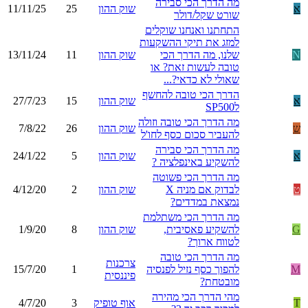
מה הדרך הכי סבירה
א
שוק ההון
25
11/11/25
שורט שקל/דולר
התחתנו ואנחנו שוקלים
למזג את תיקי ההשקעות
N
שלנו, מה הדרך הכי
שוק ההון
11
13/11/24
טובה לעשות זאת? או
שאולי לא כדאי?...
הדרך הכי טובה להחשף
א
שוק ההון
15
27/7/23
לSP500
מה הדרך הכי טובה וזולה
ש
שוק ההון
26
7/8/22
להעביר סכום כסף לחו'ל
מה הדרך הכי סבירה
א
שוק ההון
5
24/1/22
להשקיע באינפלציה ?
מה הדרך הכי פשוטה
ט
לבדוק אם מניה X
שוק ההון
2
4/12/20
נמצאת במדדים?
מה הדרך הכי משתלמת
G
להשקיע פאסיבית,
שוק ההון
8
1/9/20
לטווח ארוך?
מה הדרך הכי טובה
צרכנות
M
להפוך כסף נזיל לפנסיה
1
15/7/20
פיננסית
מובטחת?
מהי הדרך הכי מהירה
T
אוף טופיק
3
4/7/20