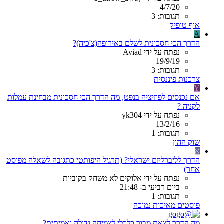
4/7/20
תגובות: 3
אוף טופיק
A
הדרך הכי חסכונית לשלם באירופה(צ'כיה)?
נפתח על ידי Aviad
19/9/19
תגובות: 3
צרכנות פיננסית
Y
אם נכנסים לפוזיציה בנפט, מה הדרך הכי חסכונית מבחינת עמלות
לקניה ?
נפתח על ידי yk304
13/2/16
תגובות: 1
שוק ההון
א
הדרך לליברליזם ישראלי? (תרגיל היפותטי כתגובה לשאלה מפוסט
אחר)
נפתח על ידי אלוקים לא משחק בקוביות
ביום רביעי ב- 21:48
תגובות: 1
פוסטים מאיכות נמוכה
מה הדרך לצאת מבור כלכלי לצמיחה גדולה ואמיתית?