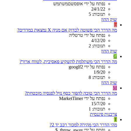
נפתח על ידי אופסשםמשתמש
24/1/22
תגובות: 5
שוק ההון
ט
מה הדרך הכי פשוטה לבדוק אם מניה X נמצאת במדדים?
נפתח על ידי טרטליה
4/12/20
תגובות: 2
שוק ההון
G
מה הדרך הכי משתלמת להשקיע פאסיבית, לטווח ארוך?
נפתח על ידי googlf2
1/9/20
תגובות: 8
שוק ההון
M
מה הדרך הכי טובה להפוך כסף נזיל לפנסיה מובטחת?
נפתח על ידי MarketTimer
15/7/20
תגובות: 1
צרכנות פיננסית
T
מהי הדרך הכי מהירה למכור רכב יד 2?
נפתח על ידי throw_away_$