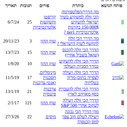
פותח הנושא
כותרת
פורום
תגובות
תאריך
מה הדרך/הפלטפורמה
הכי זולה למשקיע כשיר
קריפטו
S
ישראלי להשקיע
והשקעות
25
6/7/24
150,000$ בקרנות
אלטרנטיביות
אלטרנטיביות tier1 ?
מה הדרך הכי זולה
א
שוק ההון
3
20/11/23
להחשף לשוק הישראלי ?
הדרך הכי זולה להכנס
T
שוק ההון
15
13/7/23
(שואל בשביל אחיין)
הדרך הכי זולה להשקיע
שוק ההון
10
1/9/20
במדד המניות העולמי
הדרך הכי זולה ויעילה
מינימליזם,
לצפייה בתוכן מדיה
חסכנות
17
11/5/19
בטלויזיה
ואנטי-צרכנות
הדרך הכי זולה להעברת
צרכנות
ד
21
13/1/19
כסף מארהב לארץ
פיננסית
הדרך הכי זולה ויעילה
מ
שוק ההון
121
2/1/17
לעקוב אחרי S&P 500
מהי הדרך הכי נכונה
ויעילה לשלם חוב צפוי
מיסים
22
27/3/26
למס הכנסה?