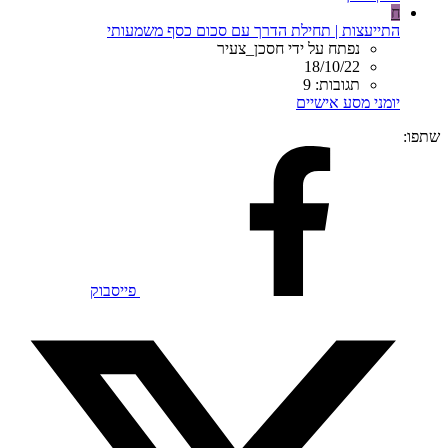
ח
התייעצות | תחילת הדרך עם סכום כסף משמעותי
נפתח על ידי חסכן_צעיר
18/10/22
תגובות: 9
יומני מסע אישיים
שתפו:
פייסבוק