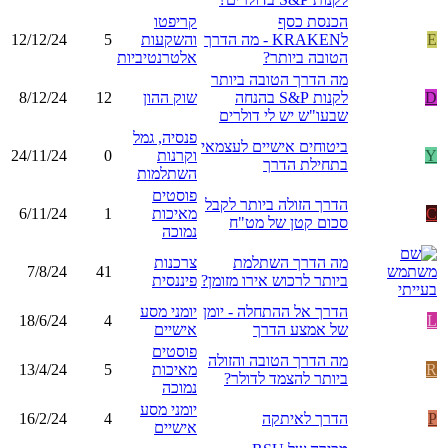
הכנסת כסף
קריפטו
E
לKRAKEN - מה הדרך
והשקעות
5
12/12/24
הטובה ביותר?
אלטרנטיביות
מה הדרך הטובה ביותר
D
לקנות S&P בהנחה
שוק ההון
12
8/12/24
שבעו"ש יש לי דולרים
פנסיה, גמל
ביטוחים אישיים לעצמאי
Y
וקרנות
0
24/11/24
בתחילת הדרך
השתלמות
פוסטים
הדרך הזולה ביותר לקבל
C
מאיכות
1
6/11/24
סכום קטן של מט"ח
נמוכה
מה הדרך השתלמת
צרכנות
7/8/24
41
ביותר לרכוש אירו מזומן?
פיננסית
הדרך אל ההתחלה - יומן
יומני מסע
18/6/24
4
L
של אמצע הדרך
אישיים
פוסטים
מה הדרך הטובה והזולה
R
מאיכות
5
13/4/24
ביותר להצמד לדולר?
נמוכה
יומני מסע
P
הדרך לאיתקה
4
16/2/24
אישיים