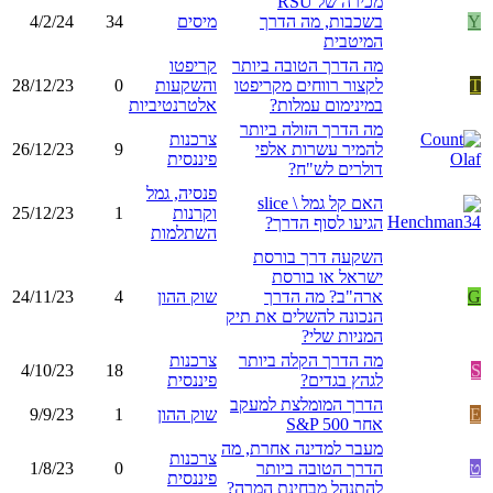
מכירה של RSU
Y
בשכבות, מה הדרך
מיסים
34
4/2/24
המיטבית
מה הדרך הטובה ביותר
קריפטו
T
לקצור רווחים מקריפטו
והשקעות
0
28/12/23
במינימום עמלות?
אלטרנטיביות
מה הדרך הזולה ביותר
צרכנות
להמיר עשרות אלפי
9
26/12/23
פיננסית
דולרים לש"ח?
פנסיה, גמל
האם קל גמל \ slice
וקרנות
1
25/12/23
הגיעו לסוף הדרך?
השתלמות
השקעה דרך בורסת
ישראל או בורסת
G
ארה"ב? מה הדרך
שוק ההון
4
24/11/23
הנכונה להשלים את תיק
המניות שלי?
מה הדרך הקלה ביותר
צרכנות
4/10/23
18
S
לגהץ בגדים?
פיננסית
הדרך המומלצת למעקב
E
שוק ההון
1
9/9/23
אחר S&P 500
מעבר למדינה אחרת, מה
צרכנות
ט
הדרך הטובה ביותר
0
1/8/23
פיננסית
להתנהל מבחינת המרה?