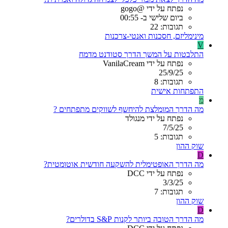
נפתח על ידי @gogo
ביום שלישי ב- 00:55
תגובות: 22
מינימליזם, חסכנות ואנטי-צרכנות
V
התלבטות על המשך הדרך סטודנט מדמח
נפתח על ידי VanilaCream
25/9/25
תגובות: 8
התפתחות אישית
מ
מה הדרך המומלצת להיחשף לשווקים מתפתחים ?
נפתח על ידי מנגולד
7/5/25
תגובות: 5
שוק ההון
D
מה הדרך האופטימלית להשקעה חודשית אוטומטית?
נפתח על ידי DCC
3/3/25
תגובות: 7
שוק ההון
D
מה הדרך הטובה ביותר לקנות S&P בדולרים?