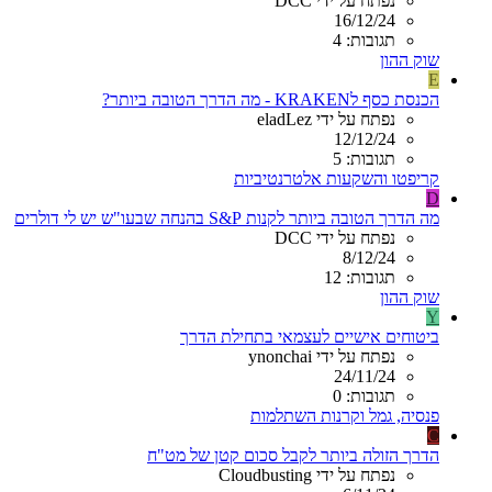
נפתח על ידי DCC
16/12/24
תגובות: 4
שוק ההון
E
הכנסת כסף לKRAKEN - מה הדרך הטובה ביותר?
נפתח על ידי eladLez
12/12/24
תגובות: 5
קריפטו והשקעות אלטרנטיביות
D
מה הדרך הטובה ביותר לקנות S&P בהנחה שבעו"ש יש לי דולרים
נפתח על ידי DCC
8/12/24
תגובות: 12
שוק ההון
Y
ביטוחים אישיים לעצמאי בתחילת הדרך
נפתח על ידי ynonchai
24/11/24
תגובות: 0
פנסיה, גמל וקרנות השתלמות
C
הדרך הזולה ביותר לקבל סכום קטן של מט"ח
נפתח על ידי Cloudbusting