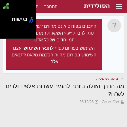
התחבר
הירשם
נגישות
התכנים בפורום אינם מהווים ייעוץ מקצועי מכל
סוג, לרבות ייעוץ השקעות המתחשב בצרכיו
המיוחדים של כל אדם.
השימוש בפורום כפוף
לתנאי השימוש
. עצם
השימוש בפורום מהווה הסכמה מלאה לתנאים
אלה.
צרכנות פיננסית
מה הדרך הזולה ביותר להמיר עשרות אלפי דולרים
לש"ח?
פ
פ
26/12/23
Count Olaf
ו
ו
ת
ר
ח
ס
ה
ם