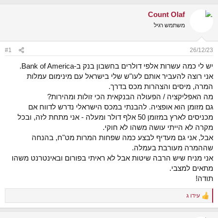
נ
ב
ו
ת
Count Olaf
ש
א
משתמש רגיל
א
ר
י
ך
#1
26/12/23
יש לי כמה עשרות אלפי דולרים בחשבון בנק ב-Bank of America.
אני רוצה להעביר אותם לעו"ש שלי בישראל עם מינימום עמלות
המרה, מיסים והצהרות מכס בדרך.
מה האפליקציה / הפעולה הבנקאית הכי זולות ומהירות?
גם מזומן הוא אופציה. להבנתי במכס הישראלי נדרש לדווח אם
מכניסים לארץ במזומן 50 אלף דולר ומעלה - אני מתחת לזה, ובכל
מקרה לא הייתי עושה משהו לא חוקי.
אבל, אני גם מעדיף לבצע כמה שפחות המרות מט"ח, בהנחה
שההמרה מעורבת בעמלה.
אני מניח שיש הרבה שיטות אבל לא ראיתי בפורום ובאינטרנט משהו
מתאים למצבי.
תודה!
עידו ג
R
e
a