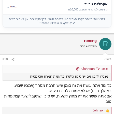
אקסלנס טרייד
⌄
מינימום לפתיחת חשבון: ₪10,000
גילוי נאות: האתר מקבל תגמול בגין פתיחת חשבון דרך הקישורים. אין באמור משום
ייעוץ השקעות או שיווק השקעות.
roneng
R
משתמש בכיר
#10
5/1/24
נכתב ע"י Johnson:
מנסה להבין אם יש סיכון כלשהו בלעשות המרה אוטומטית
כל עוד אתה עושה את זה בזמן שיש הרבה מסחר (אמצע שבוע,
במהלך היום) אז לא אמורה להיות בעיה.
אם אתה עושה את זה מחוץ לשעות, יש סיכוי שתקבל שער קצת פחות
טוב.
Johnson
R