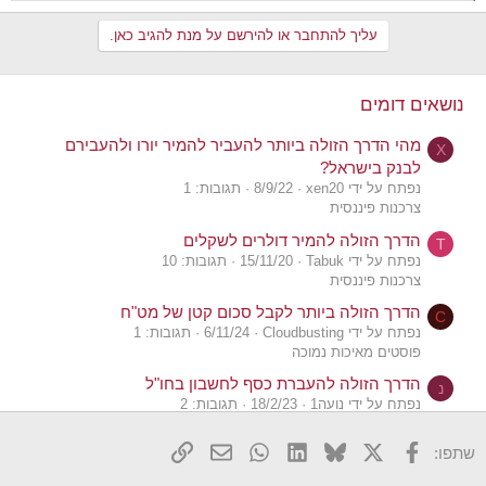
e
a
עליך להתחבר או להירשם על מנת להגיב כאן.
c
t
i
o
נושאים דומים
n
s
מהי הדרך הזולה ביותר להעביר להמיר יורו ולהעבירם
:
X
לבנק בישראל?
נפתח על ידי xen20
8/9/22
תגובות: 1
צרכנות פיננסית
הדרך הזולה להמיר דולרים לשקלים
T
נפתח על ידי Tabuk
15/11/20
תגובות: 10
צרכנות פיננסית
הדרך הזולה ביותר לקבל סכום קטן של מט"ח
C
נפתח על ידי Cloudbusting
6/11/24
תגובות: 1
פוסטים מאיכות נמוכה
הדרך הזולה להעברת כסף לחשבון בחו"ל
נ
נפתח על ידי נועה1
18/2/23
תגובות: 2
צרכנות פיננסית
X
פייסבוק
Bluesky
LinkedIn
WhatsApp
דואר אלקטרוני
הוסף קישור
שתפו:
מה הדרך הזולה ביותר להשקיע בעוקב סנופי בסכומים
קטנים?