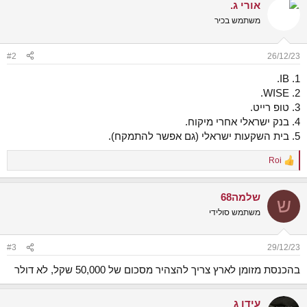
אורי ג.
c
t
משתמש בכיר
i
o
n
#2
26/12/23
s
:
1. IB.
2. WISE.
3. טופ רייט.
4. בנק ישראלי אחרי מיקוח.
5. בית השקעות ישראלי (גם אפשר להתמקח).
Roi
R
e
a
שלמה68
c
ש
t
משתמש סולידי
i
o
n
#3
29/12/23
s
:
בהכנסת מזומן לארץ צריך להצהיר מסכום של 50,000 שקל, לא דולר
עידו ג