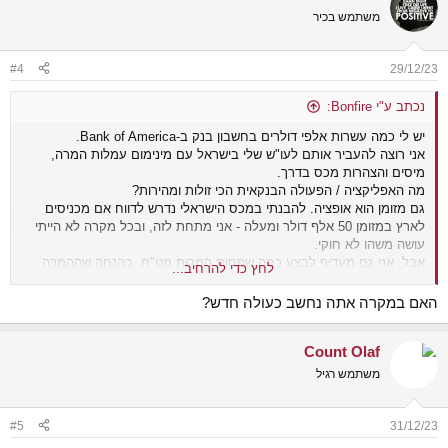
משתמש בכיר
#4
29/12/23
נכתב ע"י Bonfire:
יש לי כמה עשרות אלפי דולרים בחשבון בנק ב-Bank of America.
אני רוצה להעביר אותם לעו"ש שלי בישראל עם מינימום עמלות המרה,
מיסים והצהרות מכס בדרך.
מה האפליקציה / הפעולה הבנקאית הכי זולות ומהירות?
גם מזומן הוא אופציה. להבנתי במכס הישראלי נדרש לדווח אם מכניסים
לארץ במזומן 50 אלף דולר ומעלה - אני מתחת לזה, ובכל מקרה לא הייתי
עושה משהו לא חוקי.
אבל, אני גם מעדיף לבצע כמה שפחות המרות מט"ח, בהנחה שההמרה
לחץ כדי להרחיב...
מעורבת בעמלה.
אני מניח שיש הרבה שיטות אבל לא ראיתי בפורום ובאינטרנט משהו מתאים
האם במקרה אתה נחשב כעולה חדש?
למצבי.
תודה!
Count Olaf
משתמש רגיל
#5
31/12/23