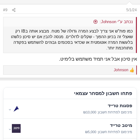
#9
5/1/24
נכתב ע"י Johnson:
כמו פות"ש אני צריך לבצע המרה גדולה של מטח. מבצע אותה בIB רק
שאצלי זה בכיוון ההפוך - שקלים לדולרים. מנסה להבין אם יש סיכון כלשהו
בלעשות המרה אוטומטית או שכדאי בסכומים גבוהים להשתמש בפקודה
מתוחכמת יותר.
אין סיכון אבל אני תמיד משתמש בלימיט.
Johnson
R
e
a
c
t
פתחו חשבון למסחר עצמאי
i
o
פסגות טרייד
n
⌄
s
מינימום לפתיחת חשבון: ₪10,000
:
מיטב טרייד
⌄
מינימום לפתיחת חשבון: ₪5,000