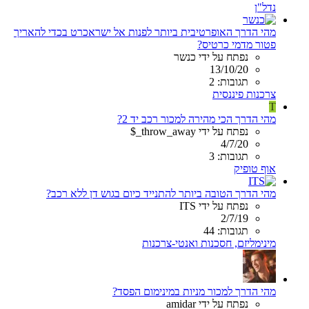
נדל"ן
מהי הדרך האופרטיבית ביותר לפנות אל ישראכרט בכדי להאריך
פטור מדמי כרטיס?
נפתח על ידי כנשר
13/10/20
תגובות: 2
צרכנות פיננסית
T
מהי הדרך הכי מהירה למכור רכב יד 2?
נפתח על ידי throw_away_$
4/7/20
תגובות: 3
אוף טופיק
מהי הדרך הטובה ביותר להתנייד כיום בגוש דן ללא רכב?
נפתח על ידי ITS
2/7/19
תגובות: 44
מינימליזם, חסכנות ואנטי-צרכנות
מהי הדרך למכור מניות במינימום הפסד?
נפתח על ידי amidar