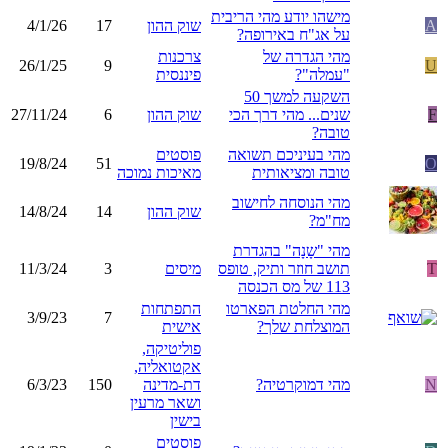
מישהו יודע מהי הריבית
A
שוק ההון
17
4/1/26
על אג"ח באירופה?
מהי הגדרה של
צרכנות
26/1/25
9
U
"עמלה"?
פיננסית
השקעה למשך 50
F
שנים... מהי דרך הכי
שוק ההון
6
27/11/24
טובה?
מהי בעיניכם תשואה
פוסטים
19/8/24
51
O
טובה ומציאותית
מאיכות נמוכה
מהי הנוסחה לחישוב
שוק ההון
14
14/8/24
מח"מ?
מהי "שָנָה" בהגדרת
T
תושב חוזר ותיק, טופס
מיסים
3
11/3/24
113 של מס הכנסה
מהי החלטת הפארטו
התפתחות
3/9/23
7
המוצלחת שלך?
אישית
פוליטיקה,
אקטואליה,
N
מהי דמוקרטיה?
דת-מדינה
150
6/3/23
ושאר מרעין
בישין
פוסטים