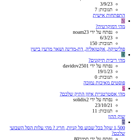
3/9/23
תגובות: 7
התפתחות אישית
N
מהי דמוקרטיה?
נפתח על ידי noam23
6/3/23
תגובות: 150
פוליטיקה, אקטואליה, דת-מדינה ושאר מרעין בישין
D
מהי ריבית תיקונים?
נפתח על ידי davidov2501
19/1/23
תגובות: 0
פוסטים מאיכות נמוכה
S
מהי אסטרטגיית איזון התיק שלכם?
נפתח על ידי solidix2
23/10/21
תגובות: 11
שוק ההון
ת
1,500 שקל בכל שבוע סל קניות, חריג ? מהי עלות הסל השבועי
שלכם?
נפתח על ידי תמיר80