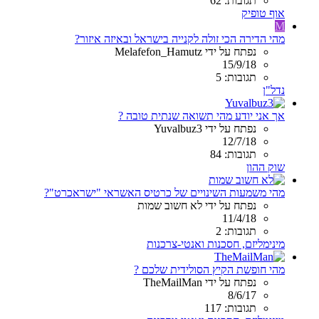
תגובות: 62
אוף טופיק
M
מהי הדירה הכי זולה לקנייה בישראל ובאיזה איזור?
נפתח על ידי Melafefon_Hamutz
15/9/18
תגובות: 5
נדל"ן
אך אני יודע מהי תשואה שנתית טובה ?
נפתח על ידי Yuvalbuz3
12/7/18
תגובות: 84
שוק ההון
מהי משמעות השינויים של כרטיס האשראי "ישראכרט"?
נפתח על ידי לא חשוב שמות
11/4/18
תגובות: 2
מינימליזם, חסכנות ואנטי-צרכנות
מהי חופשת הקיץ הסולידית שלכם ?
נפתח על ידי TheMailMan
8/6/17
תגובות: 117