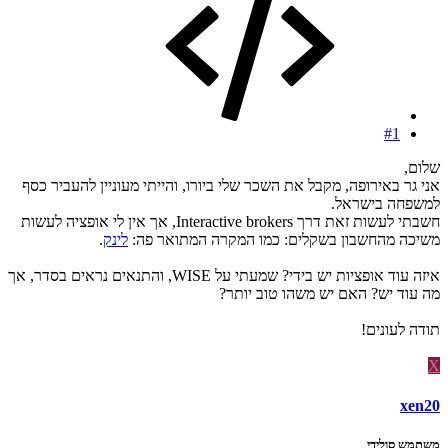
#1
שלום,
אני גר באירופה, מקבל את השכר שלי ביורו, והייתי מעוניין להעביר כסף
למשפחה בישראל.
חשבתי לעשות זאת דרך Interactive brokers, אך אין לי אופציה לעשות
משיכה מהחשבון בשקלים: כמו המקרה המתואר פה:
לינק
.
איזה עוד אופציות יש בידי? שמעתי על WISE, והתנאים נראים בסדר, אך
מה עוד יש? האם יש משהו טוב יותר?
תודה לעונים!
X
xen20
משתמש סולידי