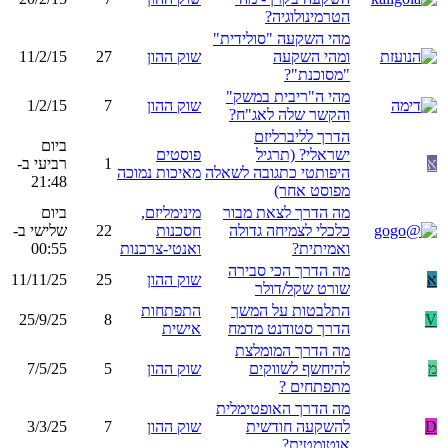
הטרמינולוגיה?
מהי השקעה "סולידית"
ומהי השקעה
שוק ההון
27
11/2/15
"מסוכנת"?
מהי ה"ריבית במשק"
שוק ההון
7
1/2/15
והקשר שלה לאג"ח?
הדרך לליברליזם
ביום
ישראלי? (תרגיל
פוסטים
א
1
רביעי ב-
היפותטי כתגובה לשאלה
מאיכות נמוכה
21:48
מפוסט אחר)
מה הדרך לצאת מבור
מינימליזם,
ביום
כלכלי לצמיחה גדולה
חסכנות
22
שלישי ב-
ואמיתית?
ואנטי-צרכנות
00:55
מה הדרך הכי סבירה
א
שוק ההון
25
11/11/25
שורט שקל/דולר
התלבטות על המשך
התפתחות
25/9/25
8
V
הדרך סטודנט מדמח
אישית
מה הדרך המומלצת
מ
להיחשף לשווקים
שוק ההון
5
7/5/25
מתפתחים ?
מה הדרך האופטימלית
D
להשקעה חודשית
שוק ההון
7
3/3/25
אוטומטית?