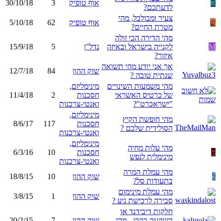
א
אוף טופיק
3
30/10/18
לדעתכם?
צעיר ומבולבל, מהי
ש
אוף טופיק
62
5/10/18
מטרת החיים?
מהי הדירה הכי זולה
M
לקנייה בישראל ובאיזה
נדל"ן
5
15/9/18
איזור?
אך אני יודע מהי תשואה
שוק ההון
84
12/7/18
שנתית טובה ?
מהי משמעות השינויים
מינימליזם,
של כרטיס האשראי
חסכנות
2
11/4/18
"ישראכרט"?
ואנטי-צרכנות
מינימליזם,
מהי חופשת הקיץ
חסכנות
117
8/6/17
הסולידית שלכם ?
ואנטי-צרכנות
מינימליזם,
מהי עלות מחיה
מ
חסכנות
10
6/3/16
מינימלית לנפש
ואנטי-צרכנות
מהי עמלת המרה
ל
שוק ההון
10
18/8/15
בתעודות סל?
מהי עמלת מינימום
שוק ההון
1
3/8/15
סבירה לרכישת ניע ?
חלקות דיבידנד או
השקעה בקרן - מהי
שוק ההון
7
20/2/15