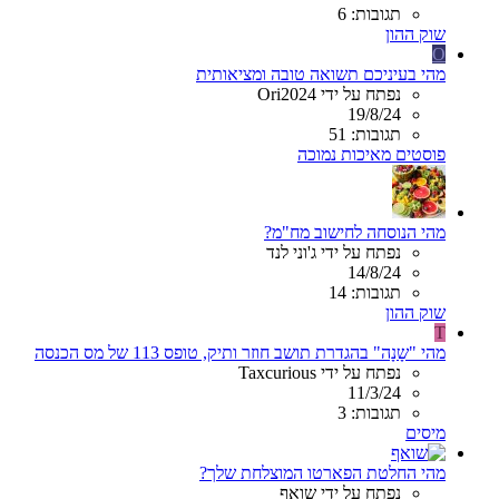
תגובות: 6
שוק ההון
O
מהי בעיניכם תשואה טובה ומציאותית
נפתח על ידי Ori2024
19/8/24
תגובות: 51
פוסטים מאיכות נמוכה
מהי הנוסחה לחישוב מח"מ?
נפתח על ידי ג'וני לנד
14/8/24
תגובות: 14
שוק ההון
T
מהי "שָנָה" בהגדרת תושב חוזר ותיק, טופס 113 של מס הכנסה
נפתח על ידי Taxcurious
11/3/24
תגובות: 3
מיסים
מהי החלטת הפארטו המוצלחת שלך?
נפתח על ידי שואף