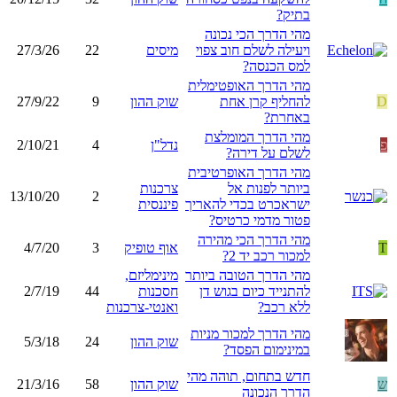
בתיק?
מהי הדרך הכי נכונה
ויעילה לשלם חוב צפוי
מיסים
22
27/3/26
למס הכנסה?
מהי הדרך האופטימלית
D
להחליף קרן אחת
שוק ההון
9
27/9/22
באחרת?
מהי הדרך המומלצת
פ
נדל"ן
4
2/10/21
לשלם על דירה?
מהי הדרך האופרטיבית
ביותר לפנות אל
צרכנות
13/10/20
2
ישראכרט בכדי להאריך
פיננסית
פטור מדמי כרטיס?
מהי הדרך הכי מהירה
T
אוף טופיק
3
4/7/20
למכור רכב יד 2?
מהי הדרך הטובה ביותר
מינימליזם,
להתנייד כיום בגוש דן
חסכנות
44
2/7/19
ללא רכב?
ואנטי-צרכנות
מהי הדרך למכור מניות
שוק ההון
24
5/3/18
במינימום הפסד?
חדש בתחום, תוהה מהי
ש
שוק ההון
58
21/3/16
הדרך הנכונה