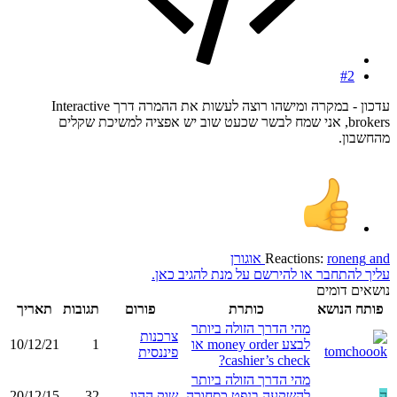
#2
עדכון - במקרה ומישהו רוצה לעשות את ההמרה דרך Interactive
brokers, אני שמח לבשר שכעט שוב יש אפציה למשיכת שקלים
מהחשבון.
and
roneng
Reactions:
אוגורן
עליך להתחבר או להירשם על מנת להגיב כאן.
נושאים דומים
פותח הנושא
כותרת
פורום
תגובות
תאריך
מהי הדרך הזולה ביותר
צרכנות
לבצע money order או
1
10/12/21
פיננסית
cashier’s check?
מהי הדרך הזולה ביותר
ה
להשקעה בנפט כסחורה
שוק ההון
32
20/12/15