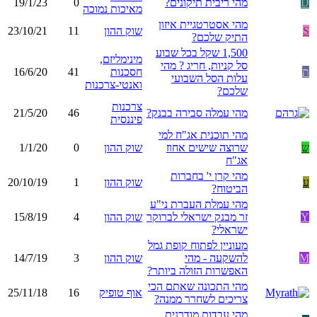
D
מהי ריבית תיקונים?
0
19/1/23
מאיכות נמוכה
מהי אסטרטגיית איזון
S
שוק ההון
11
23/10/21
התיק שלכם?
1,500 שקל בכל שבוע
מינימליזם,
סל קניות, חריג ? מהי
ת
חסכנות
41
16/6/20
עלות הסל השבועי
ואנטי-צרכנות
שלכם?
צרכנות
מהי עמלה סבירה בבנק?
46
21/5/20
פיננסית
מהי תוכנית אג"ח למי
ש
שרוצה שישים אחוז
שוק ההון
0
1/1/20
אג"ח
מהי קרן י' בחברות
ע
שוק ההון
1
20/10/19
הביטוח?
מהי עמלת העברת ני"ע
Y
זר מבנק ישראלי לברוקר
שוק ההון
4
15/8/19
ישראלי?
מעוניין לפתוח קופת גמל
M
להשקעה - מהי
שוק ההון
3
14/7/19
האפשרות הזולה ביותר?
מהי התכונה שאתם הכי
אוף טופיק
16
25/11/18
צריכים לשחרר ממנה?
מהי עבדות מודרנית