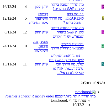
מה הדרך הטובה ביותר
D
שוק ההון
4
16/12/24
לקנות S&P בדולרים?
הכנסת כסף
קריפטו
E
לKRAKEN - מה הדרך
והשקעות
5
12/12/24
הטובה ביותר?
אלטרנטיביות
מה הדרך הטובה ביותר
D
לקנות S&P בהנחה
שוק ההון
12
8/12/24
שבעו"ש יש לי דולרים
פנסיה, גמל
ביטוחים אישיים
Y
וקרנות
0
24/11/24
לעצמאי בתחילת הדרך
השתלמות
התחתנו ואנחנו שוקלים
למזג את תיקי ההשקעות
N
שלנו, מה הדרך הכי
שוק ההון
11
13/11/24
טובה לעשות זאת? או
שאולי לא כדאי?...
נושאים דומים
מהי הדרך הזולה ביותר לבצע money order או cashier’s check?
נפתח על ידי tomchoook
10/12/21