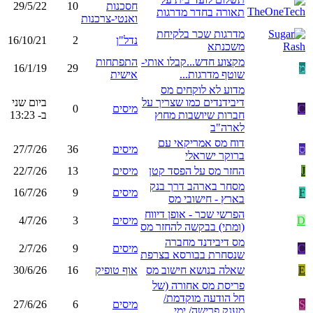
חסכנות
10
29/5/22
תאורה בחדר מדרגות
ואנטי-צרכנות
מדרגות שכר בלקיחת
נדל"ן
2
16/10/21
משכנתא
מקצוע חדש...קבלו אותי-
התפתחות
מ
29
16/1/19
שוטף מדרגות...
אישית
מדוע לא לוקחים מס
דיבידנדים כמו שצריך על
ביום שני
C
מיסים
0
חברות שיושבות מחוץ
ב- 13:23
לארה"ב
דוח מס אמריקאי עם
ס
מיסים
36
27/7/26
ברוקר ישראלי
J
החזר מס על הפסד קטן
מיסים
13
22/7/26
מסחר בארהב דרך בנק
F
מיסים
9
16/7/26
בארץ - חישובי מס
הפרשי שכר - אופן דיווח
D
מיסים
3
4/7/26
(ומתי) בבקשה להחזר מס
מס דיבידנד מחברה
C
מיסים
9
2/7/26
שנסחרת בבורסא בצרפת
E
שאלה בנושא חישוב מס
אוף טופיק
16
30/6/26
פריסת מס אחורה (של
חל הודעה מוקדמת/
S
מיסים
6
27/6/26
מענק פרישה/ ימי