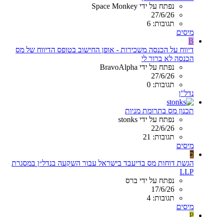
נפתח על ידי Space Monkey
27/6/26
תגובות: 6
מיסים
B
דיווח על הכנסה משכירות - אופן החישוב בטופס הדיווח של מס
הכנסה לא ברור לי
נפתח על ידי BravoAlpha
27/6/26
תגובות: 0
נדל"ן
תכנון מס בתרומת מניות
נפתח על ידי stonks
22/6/26
תגובות: 21
מיסים
ב
הגשת דוחות מס בדיעבד בישראל עבור השקעה בנדל״ן במסגרת
LLP
נפתח על ידי ברס
17/6/26
תגובות: 4
מיסים
P