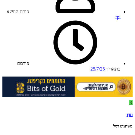
פותח הנושא
rpi
פורסם
בתאריך
25/7/25
R
rpi
משתמש רגיל