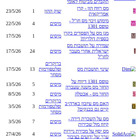
תקבלים מביטוח לאומי
מס רווח הון - קרן
כ
שוק ההון
1
23/5/26
אמריקאית
מימוש זיכוי מס חו"ל -
W
מיסים
4
22/5/26
טופס 1301
מגן מס על הפסדים בקרן
M
מיסים
1
17/5/26
כספית דולרית?
שמירה על תושבות מס
נ
ישראלית אחרי מעבר
מיסים
24
17/5/26
לחו"ל
ברוקרים
שינוי תושבות מס
ופלטפורמות
13
17/5/26
מסחר
טופס 1301 דיווח על
S
מיסים
5
13/5/26
החזר מס משנה שעברה
S
החזר מס - אבטלה
מיסים
3
8/5/26
ברוקרים
האם מס עיזבון בארה״ב
O
ופלטפורמות
3
3/5/26
קיים גם בבנקים?
מסחר
מס על השכרת דירה -
R
מיסים
7
3/5/26
קיזוז מול שכירות
מס יסף על מכירת ניירות
מיסים
4
27/4/26
ערך של ידועים בציבור