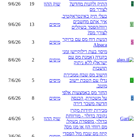
ר
התיק ולקנות מחדש?
שוק ההון
19
9/6/26
לצורך מס
בעלי תיק באינטראקטיב,
איך אתם מחשבים
Y
מיסים
13
9/6/26
רווח/הפסד בשקלים
לצורך מס?
הגשת דוח מס עם ברוקר
S
מיסים
3
9/6/26
Alpaca
מיסוי בעת רילוקיישן זמני
בקנדה (אמנת מס עם
מיסים
2
8/6/26
ישראל) ללא ניתוק
תושבות
חישוב מס שבח ממכירת
D
נדלן עם הטבת יישוב
מיסים
5
7/6/26
מוטב.
החזר מס באמצעות אלפי
ס
על משכורת, הכנסה
מיסים
8
6/6/26
חדשה משכר דירה
מכירות יחידות מקרן
נקובה בדולר - מורווחת
שוק ההון
5
4/6/26
בדולר, מופסדת בשקל:
מס רווחי הון או מגן מס?
קיזוז מס שבח מול הפסדי
ג
מיסים
6
3/6/26