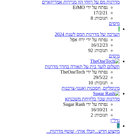
מדרגות מס על רווחי הון מניירות אמריקאיים
נפתח על ידי ErMO
17/2/21
תגובות: 8
מיסים
י
הערכה של מדרגות המס לשנת 2024
נפתח על ידי ירח אפל
16/12/23
תגובות: 92
מיסים
תשלום לועד בית על תאורה בחדר מדרגות
נפתח על ידי TheOneTech
29/5/22
תגובות: 10
מינימליזם, חסכנות ואנטי-צרכנות
מדרגות שכר בלקיחת משכנתא
נפתח על ידי Sugar Rash
16/10/21
תגובות: 2
נדל"ן
מ
מקצוע חדש...קבלו אותי- שוטף מדרגות...