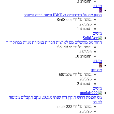
תגובות: 3
מיסים
R
תיקון מס על דיבידנדים ב-IBKR ודיווח בדוח השנתי
נפתח על ידי RedStone
27/5/26
תגובות: 1
מיסים
החזר מס מתשלום מס לארצות הברית במכירת מניות בברוקר זר
נפתח על ידי SolidAce
27/5/26
תגובות: 10
מיסים
ש
מס יסף
נפתח על ידי שלמה68
26/5/26
תגובות: 2
מיסים
מס הכנסה דרוש תיקון דוח שנתי מ2021 עקב תקבלים מביטוח
לאומי
נפתח על ידי mudale222
25/5/26