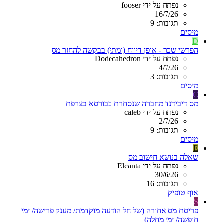
נפתח על ידי fooser
16/7/26
תגובות: 9
מיסים
D
הפרשי שכר - אופן דיווח (ומתי) בבקשה להחזר מס
נפתח על ידי Dodecahedron
4/7/26
תגובות: 3
מיסים
C
מס דיבידנד מחברה שנסחרת בבורסא בצרפת
נפתח על ידי caleb
2/7/26
תגובות: 9
מיסים
E
שאלה בנושא חישוב מס
נפתח על ידי Eleanta
30/6/26
תגובות: 16
אוף טופיק
S
פריסת מס אחורה (של חל הודעה מוקדמת/ מענק פרישה/ ימי
חופשה/ ימי מחלה)