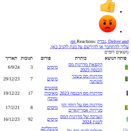
and
Delver
,
נבדק
Reactions:
rpi
עליך להתחבר או להירשם על מנת להגיב כאן.
נושאים דומים
פותח הנושא
כותרת
פורום
תגובות
תאריך
הקפאת מדרגות מס
ח
מיסים
3
6/9/24
הכנסה 2025
מדרגות מס בשכר
ס
מיסים
7
29/12/23
משתנה
פוסטים
י
מדרגות מס הכנסה 2023
מאיכות
17
19/12/22
נמוכה
מדרגות מס על רווחי הון
E
מיסים
8
17/2/21
מניירות אמריקאיים
הערכה של מדרגות המס
י
מיסים
92
16/12/23
לשנת 2024
מינימליזם,
תשלום לועד בית על