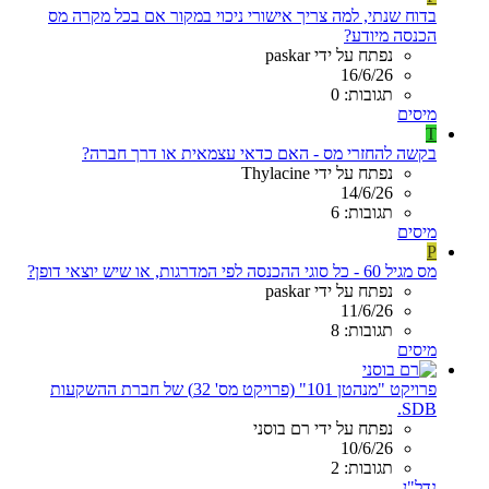
בדוח שנתי, למה צריך אישורי ניכוי במקור אם בכל מקרה מס
הכנסה מיודע?
נפתח על ידי paskar
16/6/26
תגובות: 0
מיסים
T
בקשה להחזרי מס - האם כדאי עצמאית או דרך חברה?
נפתח על ידי Thylacine
14/6/26
תגובות: 6
מיסים
P
מס מגיל 60 - כל סוגי ההכנסה לפי המדרגות, או שיש יוצאי דופן?
נפתח על ידי paskar
11/6/26
תגובות: 8
מיסים
פרויקט "מנהטן 101" (פרויקט מס' 32) של חברת ההשקעות
SDB.
נפתח על ידי רם בוסני
10/6/26
תגובות: 2
נדל"ן