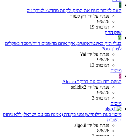
ר
האם למכור כעת את התיק ולקנות מחדש? לצורך מס
נפתח על ידי רק לעזור
9/6/26
תגובות: 19
שוק ההון
Y
בעלי תיק באינטראקטיב, איך אתם מחשבים רווח/הפסד בשקלים
לצורך מס?
נפתח על ידי Yal
9/6/26
תגובות: 13
מיסים
S
הגשת דוח מס עם ברוקר Alpaca
נפתח על ידי solidix2
9/6/26
תגובות: 3
מיסים
מיסוי בעת רילוקיישן זמני בקנדה (אמנת מס עם ישראל) ללא ניתוק
תושבות
נפתח על ידי algo.il
8/6/26