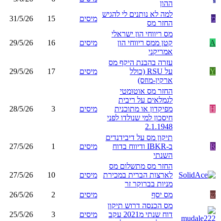
ההון
למה לא נותנים לי להגיש
מ
מיסים
15
31/5/26
החזר מס
מס ריווחי הון ישראלי
A
קטן ממס ריווחי הון
מיסים
16
29/5/26
אמריקני
עזרה בהבנת היקף מס
Y
על RSU (כולל
מיסים
17
29/5/26
ארקין-מוזס)
החזר מס אוטומטי
לגמלאים על ריבית
H
מפיקדון או מתוכנית
מיסים
3
28/5/26
חיסכון למי שנולדו לפני
2.1.1948
תיקון מס על דיבידנדים
R
ב-IBKR ודיווח בדוח
מיסים
1
27/5/26
השנתי
החזר מס מתשלום מס
לארצות הברית במכירת
מיסים
10
27/5/26
מניות בברוקר זר
ש
מס יסף
מיסים
2
26/5/26
מס הכנסה דרוש תיקון
דוח שנתי מ2021 עקב
מיסים
3
25/5/26