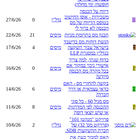
חופשה/ ימי מחלה)
דיווח על הכנסה
משכירות - אופן החישוב
B
נדל"ן
0
27/6/26
בטופס הדיווח של מס
הכנסה לא ברור לי
תכנון מס בתרומת מניות
מיסים
21
22/6/26
הגשת דוחות מס בדיעבד
ב
בישראל עבור השקעה
מיסים
4
17/6/26
בנדל״ן במסגרת LLP
בדוח שנתי, למה צריך
אישורי ניכוי במקור אם
P
מיסים
0
16/6/26
בכל מקרה מס הכנסה
מיודע?
בקשה להחזרי מס - האם
T
כדאי עצמאית או דרך
מיסים
6
14/6/26
חברה?
מס מגיל 60 - כל סוגי
P
ההכנסה לפי המדרגות,
מיסים
8
11/6/26
או שיש יוצאי דופן?
פרויקט "מנהטן 101"
(פרויקט מס' 32) של
נדל"ן
2
10/6/26
חברת ההשקעות SDB.
האם למכור כעת את