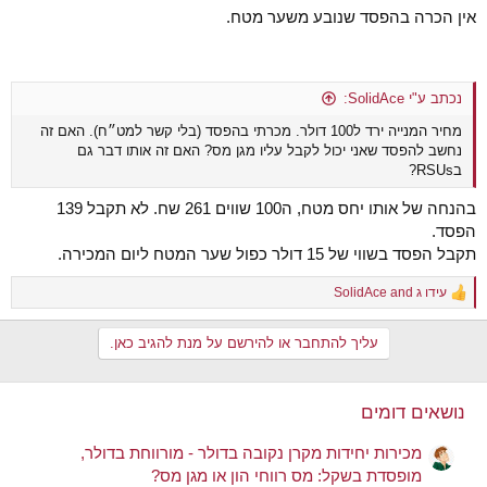
אין הכרה בהפסד שנובע משער מטח.
נכתב ע"י SolidAce:
מחיר המנייה ירד ל100 דולר. מכרתי בהפסד (בלי קשר למט״ח). האם זה
נחשב להפסד שאני יכול לקבל עליו מגן מס? האם זה אותו דבר גם
בRSUs?
בהנחה של אותו יחס מטח, ה100 שווים 261 שח. לא תקבל 139
הפסד.
תקבל הפסד בשווי של 15 דולר כפול שער המטח ליום המכירה.
עידו ג
and
SolidAce
R
e
a
עליך להתחבר או להירשם על מנת להגיב כאן.
c
t
i
o
נושאים דומים
n
s
מכירות יחידות מקרן נקובה בדולר - מורווחת בדולר,
:
מופסדת בשקל: מס רווחי הון או מגן מס?