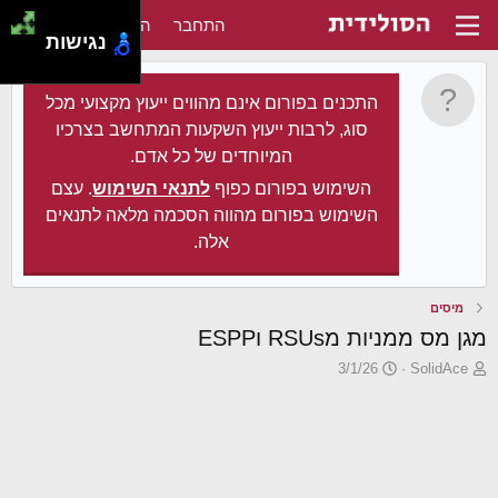
התחבר
הירשם
נגישות
התכנים בפורום אינם מהווים ייעוץ מקצועי מכל
סוג, לרבות ייעוץ השקעות המתחשב בצרכיו
המיוחדים של כל אדם.
השימוש בפורום כפוף
לתנאי השימוש
. עצם
השימוש בפורום מהווה הסכמה מלאה לתנאים
אלה.
מיסים
מגן מס ממניות מRSUs וESPP
פ
פ
3/1/26
SolidAce
ו
ו
ת
ר
ח
ס
ה
ם
נ
ב
ו
ת