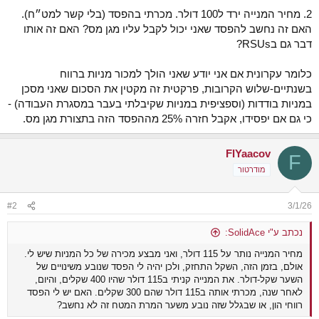
2. מחיר המנייה ירד ל100 דולר. מכרתי בהפסד (בלי קשר למט״ח).
האם זה נחשב להפסד שאני יכול לקבל עליו מגן מס? האם זה אותו
דבר גם בRSUs?
כלומר עקרונית אם אני יודע שאני הולך למכור מניות ברווח
בשנתיים-שלוש הקרובות, פרקטית זה מקטין את הסכום שאני מסכן
במניות בודדות (וספציפית במניות שקיבלתי בעבר במסגרת העבודה) -
כי גם אם יפסידו, אקבל חזרה 25% מההפסד הזה בתצורת מגן מס.
FIYaacov
F
מודרטור
#2
3/1/26
נכתב ע"י SolidAce:
מחיר המנייה נותר על 115 דולר, ואני מבצע מכירה של כל המניות שיש לי.
אולם, בזמן הזה, השקל התחזק, ולכן יהיה לי הפסד שנובע משינויים של
השער שקל-דולר. את המנייה קניתי ב115 דולר שהיו 400 שקלים, והיום,
לאחר שנה, מכרתי אותה ב115 דולר שהם 300 שקלים. האם יש לי הפסד
רווחי הון, או שבגלל שזה נובע משער המרת המטח זה לא נחשב?