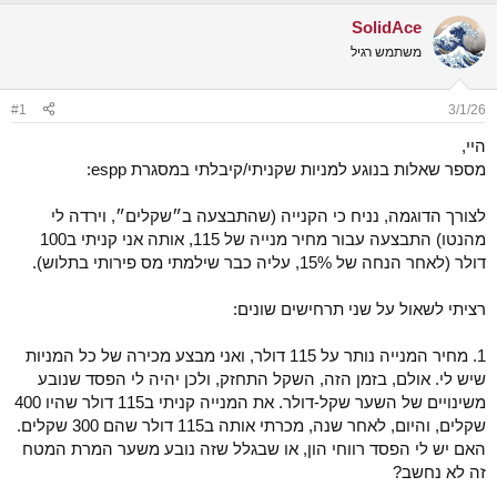
ש
א
SolidAce
א
ר
י
משתמש רגיל
ך
#1
3/1/26
היי,
מספר שאלות בנוגע למניות שקניתי/קיבלתי במסגרת espp:
לצורך הדוגמה, נניח כי הקנייה (שהתבצעה ב״שקלים״, וירדה לי
מהנטו) התבצעה עבור מחיר מנייה של 115, אותה אני קניתי ב100
דולר (לאחר הנחה של 15%, עליה כבר שילמתי מס פירותי בתלוש).
רציתי לשאול על שני תרחישים שונים:
1. מחיר המנייה נותר על 115 דולר, ואני מבצע מכירה של כל המניות
שיש לי. אולם, בזמן הזה, השקל התחזק, ולכן יהיה לי הפסד שנובע
משינויים של השער שקל-דולר. את המנייה קניתי ב115 דולר שהיו 400
שקלים, והיום, לאחר שנה, מכרתי אותה ב115 דולר שהם 300 שקלים.
האם יש לי הפסד רווחי הון, או שבגלל שזה נובע משער המרת המטח
זה לא נחשב?