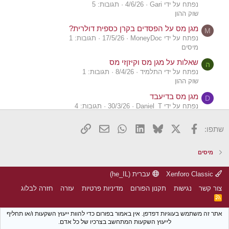
נפתח על ידי Gari
4/6/26
תגובות: 5
שוק ההון
מגן מס על הפסדים בקרן כספית דולרית?
M
נפתח על ידי MoneyDoc
17/5/26
תגובות: 1
מיסים
שאלות על מגן מס וקיזןזי מס
ה
נפתח על ידי התלמיד
8/4/26
תגובות: 1
שוק ההון
מגן מס בדיעבד
D
נפתח על ידי Daniel_T
30/3/26
תגובות: 4
מיסים
X
פייסבוק
Bluesky
LinkedIn
WhatsApp
דואר אלקטרוני
הוסף קישור
שתפו:
טעות של הברוקר בחישוב מגן מס בנייר של איישרס
R
נפתח על ידי Regg
16/2/26
תגובות: 11
מיסים
מיסים
איפוס תיק לצורך יצירת מגן מס
A
נפתח על ידי Akruze
1/2/26
תגובות: 6
Xenforo Classic
עברית (he_IL)
שוק ההון
צור קשר
נגישות
תקנון הפורום
מדיניות פרטיות
עזרה
חזרה לבלוג
שאלה לגבי מגן מס
R
C
S
נפתח על ידי Costanza
25/12/25
תגובות: 11
S
אתר זה משתמש בעוגיות דפדפן. אין באמור בפורום כדי להוות ייעוץ השקעות ו/או תחליף
שוק ההון
לייעוץ השקעות המתחשב בצרכיו של כל אדם.