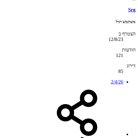
Srg
משתמש רגיל
הצטרף ב
12/8/23
הודעות
121
דירוג
85
2/4/26