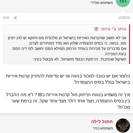
t
משתמש סולידי
i
o
n
#18
15/9/24
s
:
נכתב ע"י גרהם:
אני לא חושב שהקרנות האיריות בישראל הן מלכודת מס ודווקא יש להן יתרון
מס, בהווה, כי בסיס ההצמדה שלהן הוא מדד המחירים לצרכן.
אם מדברים על מכירות בעתיד הרחוק ממילא המס יחושב לפי דיני המס
בעת המכירה.
השיקול שכתבתי, הרחקת הכסף מישראל, לא מבוטל בעיני.
כלומר אם יש כוונה למכור בהווה אז יש עדיפות להחזיק קרנות איריות
בישראל בגלל בסיס ההצמדה?
איך זה משפיע בטווח הרחוק מול קרנות איריות בIB ? ז"א מה ההבדל
בין בסיס ההצמדה, מצד אחד דולר מצד אחד שקל, זה ברמת שער
מט"ח?
חתול לילה
משתמש בכיר