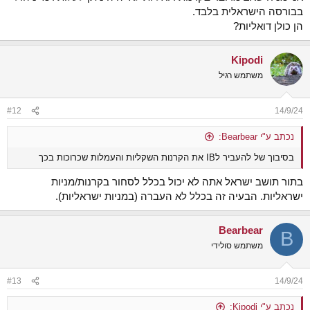
בבורסה הישראלית בלבד.
הן כולן דואליות?
Kipodi
משתמש רגיל
#12
14/9/24
נכתב ע"י Bearbear:
בסיבוך של להעביר לIB את הקרנות השקליות והעמלות שכרוכות בכך
בתור תושב ישראל אתה לא יכול בכלל לסחור בקרנות/מניות
ישראליות. הבעיה זה בכלל לא העברה (במניות ישראליות).
Bearbear
B
משתמש סולידי
#13
14/9/24
נכתב ע"י Kipodi: