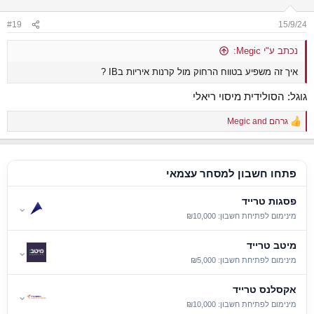
#19
15/9/24
נכתב ע"י Megic:
איך זה משפיע בטווח הרחוק מול קרנות איריות בIB ?
גוגל: הסולידית מיסוי ריאלי
גרהם
and
Megic
R
e
a
c
t
פתחו חשבון למסחר עצמאי
i
o
פסגות טרייד
n
⌄
s
מינימום לפתיחת חשבון: ₪10,000
:
מיטב טרייד
⌄
מינימום לפתיחת חשבון: ₪5,000
אקסלנס טרייד
⌄
מינימום לפתיחת חשבון: ₪10,000