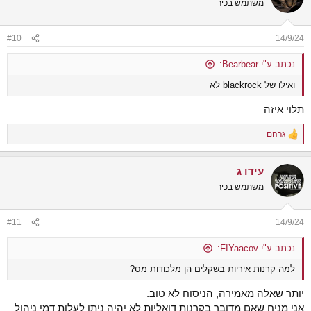
משתמש בכיר
#10
14/9/24
נכתב ע"י Bearbear:
ואילו של blackrock לא
תלוי איזה
גרהם
R
e
a
עידו ג
c
t
משתמש בכיר
i
o
n
#11
14/9/24
s
:
נכתב ע"י FIYaacov:
למה קרנות איריות בשקלים הן מלכודות מס?
יותר שאלה מאמירה, הניסוח לא טוב.
אני מניח שאם מדובר בקרנות דואליות לא יהיה ניתן לעלות דמי ניהול