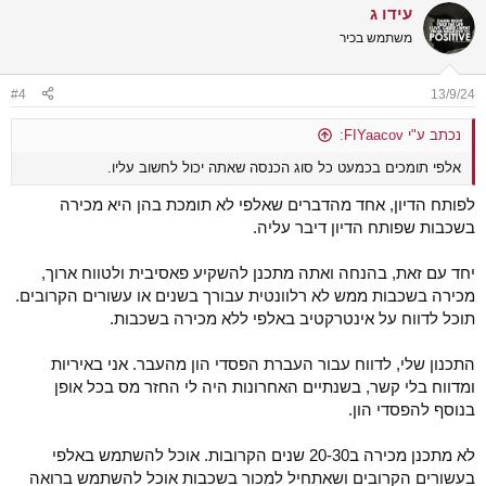
עידו ג
c
t
משתמש בכיר
i
o
n
#4
13/9/24
s
:
נכתב ע"י FIYaacov:
אלפי תומכים בכמעט כל סוג הכנסה שאתה יכול לחשוב עליו.
לפותח הדיון, אחד מהדברים שאלפי לא תומכת בהן היא מכירה
בשכבות שפותח הדיון דיבר עליה.
יחד עם זאת, בהנחה ואתה מתכנן להשקיע פאסיבית ולטווח ארוך,
מכירה בשכבות ממש לא רלוונטית עבורך בשנים או עשורים הקרובים.
תוכל לדווח על אינטרקטיב באלפי ללא מכירה בשכבות.
התכנון שלי, לדווח עבור העברת הפסדי הון מהעבר. אני באיריות
ומדווח בלי קשר, בשנתיים האחרונות היה לי החזר מס בכל אופן
בנוסף להפסדי הון.
לא מתכנן מכירה ב20-30 שנים הקרובות. אוכל להשתמש באלפי
בעשורים הקרובים ושאתחיל למכור בשכבות אוכל להשתמש ברואה