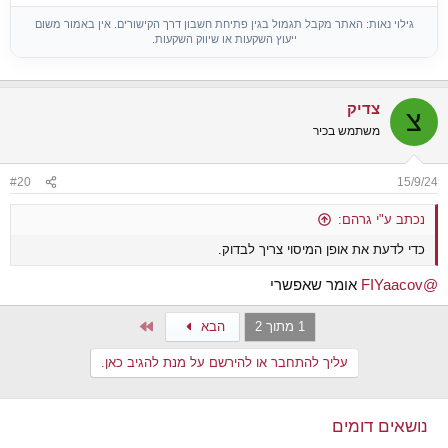
גילוי נאות: האתר מקבל תגמול בגין פתיחת חשבון דרך הקישורים. אין באמור משום
ייעוץ השקעות או שיווק השקעות.
צדיק
צ
משתמש בכיר
#20
15/9/24
נכתב ע"י גרהם:
כדי לדעת את אופן המיסוי צריך לבדוק.
@FIYaacov
אומר שאפשרי
Last
1 מתוך 2
הבא
עליך להתחבר או להירשם על מנת להגיב כאן.
נושאים דומים