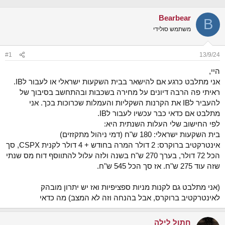
נ
ב
ו
ת
Bearbear
ש
א
B
א
ר
משתמש סולידי
י
ך
#1
13/9/24
היי,
אני מתלבט כרגע אם להישאר בבית השקעות ישראלי או לעבור לIB.
ראיתי פה הרבה דיונים על מחירה בשכבות ובהתחשב בסיבוך של
להעביר לIB את הקרנות השקליות והעמלות שכרוכות בכך. אני
מתלבט אם כדאי כבר עכשיו לעבור לIB.
לפי החישוב שלי העלות השנתית היא:
בית השקעות ישראלי: 180 ש"ח (דמי ניהול מתקזזים)
אינטרקטיב ברוקרס: 2 דולר המרה בחודש + 4 דולר לקנית CSPX, סך
הכל 72 דולר, בערך 270 ש"ח בשנה ולזה עלול להתווסף דוח מס שנתי
שזה עוד 275 ש"ח. אז סך הכל 545 ש"ח.
(אני מתלבט גם לקנות מניות ספציפיות ואז יש יתרון מובהק
לאינטרקטיב ברוקרס, אבל בהנחה וזה לא המצב) מה כדאי
חתול לילה