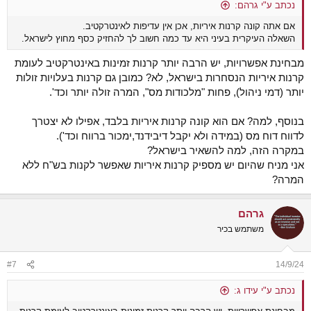
נכתב ע"י גרהם:
אם אתה קונה קרנות איריות, אכן אין עדיפות לאינטרקטיב.
השאלה העיקרית בעיני היא עד כמה חשוב לך להחזיק כסף מחוץ לישראל.
מבחינת אפשרויות, יש הרבה יותר קרנות זמינות באינטרקטיב לעומת
קרנות איריות הנסחרות בישראל, לא? כמובן גם קרנות בעלויות זולות
יותר (דמי ניהול), פחות "מלכודות מס", המרה זולה יותר וכד'.
בנוסף, למה? אם הוא קונה קרנות איריות בלבד, אפילו לא יצטרך
לדווח דוח מס (במידה ולא יקבל דיבידנד,ימכור ברווח וכד').
במקרה הזה, למה להשאיר בישראל?
אני מניח שהיום יש מספיק קרנות איריות שאפשר לקנות בש"ח ללא
המרה?
גרהם
משתמש בכיר
#7
14/9/24
נכתב ע"י עידו ג: