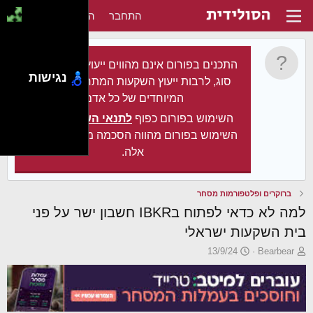
התחבר
הירשם
התכנים בפורום אינם מהווים ייעוץ מקצועי מכל
נגישות
סוג, לרבות ייעוץ השקעות המתחשב בצרכיו
המיוחדים של כל אדם.
השימוש בפורום כפוף
לתנאי השימוש
. עצם
השימוש בפורום מהווה הסכמה מלאה לתנאים
אלה.
ברוקרים ופלטפורמות מסחר
למה לא כדאי לפתוח בIBKR חשבון ישר על פני
בית השקעות ישראלי
פ
פ
13/9/24
Bearbear
ו
ו
ת
ר
ח
ס
ה
ם