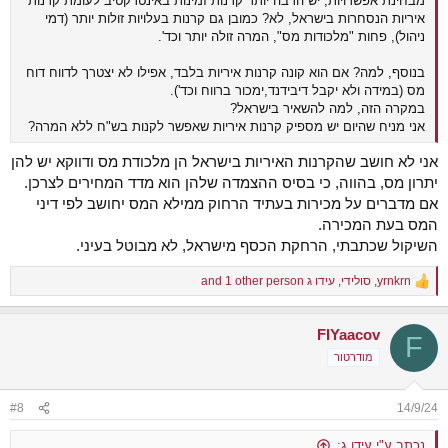
מבחינת אפשרויות, יש הרבה יותר קרנות זמינות באינטרקטיב לעומת קרנות
איריות הנסחרות בישראל, לא? כמובן גם קרנות בעלויות זולות יותר (דמי
ניהול), פחות "מלכודות מס", המרה זולה יותר וכד'.
בנוסף, למה? אם הוא קונה קרנות איריות בלבד, אפילו לא יצטרך לדווח דוח
מס (במידה ולא יקבל דיבידנד,ימכור ברווח וכד').
במקרה הזה, למה להשאיר בישראל?
אני מניח שהיום יש מספיק קרנות איריות שאפשר לקנות בש"ח ללא המרה?
אני לא חושב שהקרנות האיריות בישראל הן מלכודת מס ודווקא יש להן
יתרון מס, בהווה, כי בסיס ההצמדה שלהן הוא מדד המחירים לצרכן.
אם מדברים על מכירות בעתיד הרחוק ממילא המס יחושב לפי דיני
המס בעת המכירה.
השיקול שכתבתי, הרחקת הכסף מישראל, לא מבוטל בעיני.
yrnkrn
,
סולידי
,
עידו ג
and 1 other person
R
e
a
FIYaacov
c
F
t
מודרטור
i
o
n
#8
14/9/24
s
:
נכתב ע"י עידו ג: