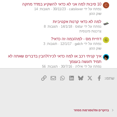
10 סיבות למה אני לא כדאי להשקיע במדד מחקה
C
נפתח על ידי catslover
30/11/23
תגובות: 14
שוק ההון
למה לא כדאי קרנות אקטיביות
נפתח על ידי עמוס
14/1/18
תגובות: 8
צרכנות פיננסית
דחיית מס - למה/כמה זה כדאי?
G
נפתח על ידי galch
12/1/17
תגובות: 3
שוק ההון
איך קניתי רכב או למה כדאי לכיר\להבין בדברים שאתה לא
תמיד תעשה בעצמך
נפתח על ידי איליה
30/7/16
תגובות: 56
מינימליזם, חסכנות ואנטי-צרכנות
X
פייסבוק
Bluesky
LinkedIn
WhatsApp
דואר אלקטרוני
הוסף קישור
שתפו:
גניבה לאור היום או למה כדאי להיות אחראי על הכסף
שלך
נפתח על ידי Roi
4/11/15
תגובות: 11
שוק ההון
חמש סיבות למה לא כדאי להשקיע בקרנות אינדקס
נפתח על ידי Izik
15/10/15
תגובות: 4
ברוקרים ופלטפורמות מסחר
שוק ההון