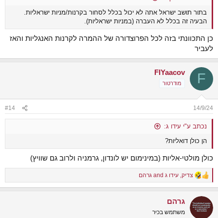
בתור תושב ישראל אתה לא יכול בכלל לסחור בקרנות/מניות ישראליות.
הבעיה זה בכלל לא העברה (במניות ישראליות).
כן התכוונתי בזה לכל הפרוצדורה של ההמרה לקרנות האנגליות והאז
לעביר
FIYaacov
F
מודרטור
#14
14/9/24
נכתב ע"י עידו ג:
הן כולן דואליות?
כולן מולטי-אליות (במינימום יש לונדון, גרמניה ולרוב גם שוויץ)
צדיק
,
עידו ג
and
גרהם
R
e
a
גרהם
c
t
משתמש בכיר
i