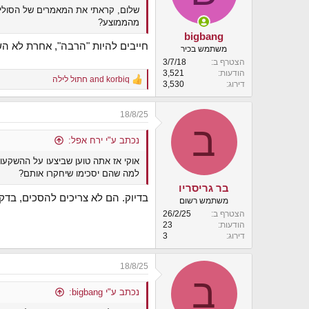
שלום, קראתי את המאמרים של הסולידי
n
s
מהממוצע?
:
bigbang
חייבים להיות "הרבה", אחרת לא ה
משתמש בכיר
הצטרף ב
3/7/18
הודעות
3,521
korbiq
and
חתול לילה
R
דירוג
3,530
e
a
18/8/25
c
ב
t
i
נכתב ע"י ירח אפל:
o
אוקי אז אתה טוען שביצעו על ההשקע
n
s
למה שהם יסכימו שיחקרו אותם?
:
בר גריסריו
בדיוק. הם לא צריכים להסכים, בד
משתמש רשום
הצטרף ב
26/2/25
הודעות
23
דירוג
3
18/8/25
ב
נכתב ע"י bigbang: