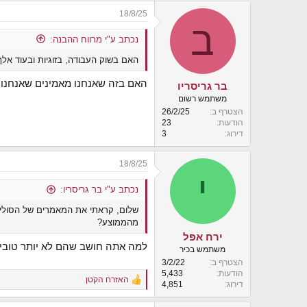
a
18/8/25
c
ב
t
i
נכתב ע"י מרווח ההבנה:
o
האם בשוק העבודה, בזוגיות ובעוד אל
n
s
:
האם בזה שאנחנו מאמינים שאנחנו י
בר גריסריו
משתמש רשום
הצטרף ב
26/2/25
הודעות
23
דירוג
3
18/8/25
י
נכתב ע"י בר גריסריו:
שלום, קראתי את המאמרים של הסולידי
מהממוצע?
ירח אפל
למה אתה חושב שהם לא יותר טובי
משתמש בכיר
הצטרף ב
3/2/22
הודעות
5,433
האזרח הקטן
R
דירוג
4,851
e
a