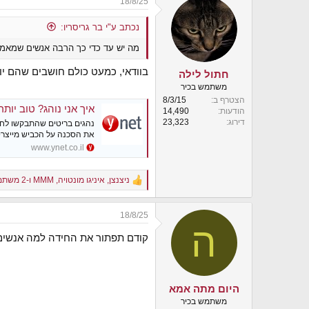
18/8/25
נכתב ע"י בר גריסריו:
מה יש עד כדי כך הרבה אנשים שמאמי
בוודאי, כמעט כולם חושבים שהם י
חתול לילה
משתמש בכיר
הצטרף ב
8/3/15
איך אני נוהג? טוב יות
הודעות
14,490
דירוג
23,323
נהגים בריטים שהתבקשו לחוו
את הסכנה על הכביש מייצרים
www.ynet.co.il
ניצנצן
,
איניגו מונטויה
,
MMM
ו-2 משתמשים נוספים
R
e
a
18/8/25
c
ה
t
קודם תפתור את החידה למה אנשים 
i
o
n
s
:
היום מתה אמא
משתמש בכיר