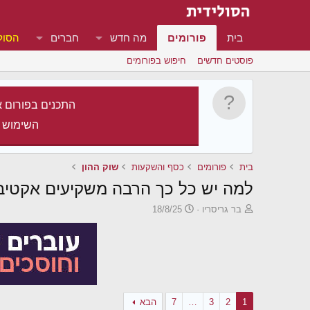
בית
פורומים
מה חדש
חברים
הסול
פוסטים חדשים
חיפוש בפורומים
התכנים בפורום א
השימוש 
בית
פורומים
כסף והשקעות
שוק ההון
למה יש כל כך הרבה משקיעים אקטיב
פ
פ
בר גריסריו
18/8/25
ו
ו
ת
ר
ח
ס
ה
ם
נ
ב
ו
ת
ש
א
1
2
3
…
7
הבא
א
ר