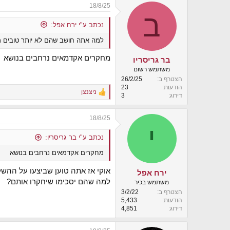
18/8/25
c
ב
t
i
נכתב ע"י ירח אפל:
o
למה אתה חושב שהם לא יותר טובים 
n
s
:
מחקרים אקדמאים נרחבים בנושא
בר גריסריו
משתמש רשום
הצטרף ב
26/2/25
הודעות
23
ניצנצן
R
דירוג
3
e
a
18/8/25
c
י
t
i
נכתב ע"י בר גריסריו:
o
מחקרים אקדמאים נרחבים בנושא
n
s
:
אוקי אז אתה טוען שביצעו על ההש
ירח אפל
למה שהם יסכימו שיחקרו אותם?
משתמש בכיר
הצטרף ב
3/2/22
הודעות
5,433
דירוג
4,851