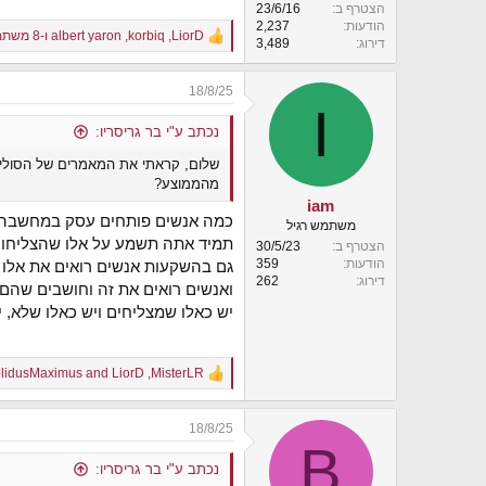
הצטרף ב
23/6/16
הודעות
2,237
LiorD
,
korbiq
,
albert yaron
ו-8 משתמשים נוספים
R
דירוג
3,489
e
a
18/8/25
c
I
t
i
נכתב ע"י בר גריסריו:
o
שלום, קראתי את המאמרים של הסולידי
n
s
מהממוצע?
:
iam
כמה אנשים פותחים עסק במחשבה שהם יהיו העס
משתמש רגיל
תמיד אתה תשמע על אלו שהצליחו 
הצטרף ב
30/5/23
הודעות
359
גם בהשקעות אנשים רואים את אלו ש
דירוג
262
ואנשים רואים את זה וחושבים שהם 
יש כאלו שמצליחים ויש כאלו שלא, י
lidusMaximus
and
LiorD
,
MisterLR
R
e
a
18/8/25
c
B
t
i
נכתב ע"י בר גריסריו:
o