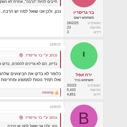
חייבים להיות "הרבה", אחרת לא השקע
נכון. ולכן אני שואל למה יש הרבה..
בר גריסריו
משתמש רשום
הצטרף ב
26/2/25
הודעות
23
דירוג
3
18/8/25
י
נכתב ע"י בר גריסריו:
בדיוק. הם לא צריכים להסכים, בדקו
כלומר לא בדקו את הביצועים שלהם
ירח אפל
ואלו תמיד נוטות לממוצע ומחריגות 
משתמש בכיר
הצטרף ב
3/2/22
הודעות
5,433
roneng
R
דירוג
4,851
e
a
18/8/25
c
B
t
i
נכתב ע"י בר גריסריו:
o
נכון. ולכן אני שואל למה יש הרבה..
n