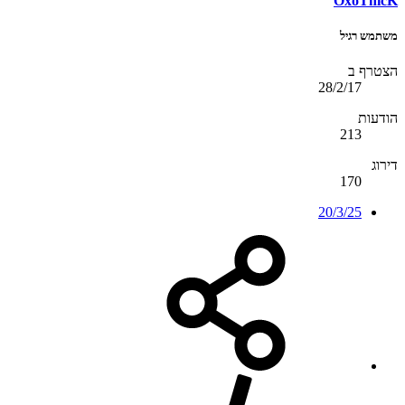
OxoTnicK
משתמש רגיל
הצטרף ב
28/2/17
הודעות
213
דירוג
170
20/3/25