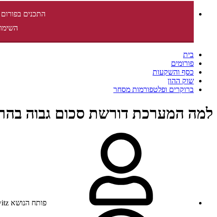
התכנים בפורום 
השימוש
בית
פורומים
כסף והשקעות
שוק ההון
ברוקרים ופלטפורמות מסחר
למה המערכת דורשת סכום גבוה בהר
פותח הנושא
itz