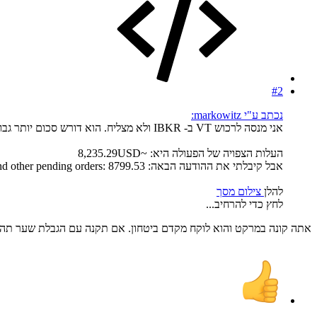
#2
נכתב ע"י markowitz:
אני מנסה לרכוש VT ב- IBKR ולא מצליח. הוא דורש סכום יותר גבוה ממה שהקרן עולה בפועל. למישהו יש מושג למה?
העלות הצפויה של הפעולה היא: ~8,235.29USD
אבל קיבלתי את ההודעה הבאה: USD Cash needed for this order and other pending orders: 8799.53
להלן
צילום מסך
לחץ כדי להרחיב...
אתה קונה במרקט והוא לוקח מקדם ביטחון. אם תקנה עם הגבלת שער תה