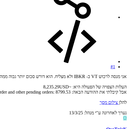
#1
אני מנסה לרכוש VT ב- IBKR ולא מצליח. הוא דורש סכום יותר גבוה ממה שהקרן עולה בפועל. למישהו יש מושג למה?
העלות הצפויה של הפעולה היא: ~8,235.29USD
אבל קיבלתי את ההודעה הבאה: USD Cash needed for this order and other pending orders: 8799.53
להלן
צילום מסך
נערך לאחרונה ע"י מנהל:
13/3/25
O