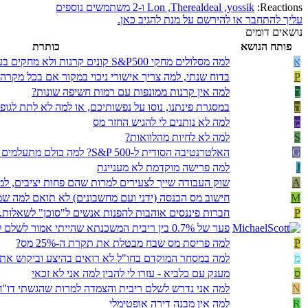
Reactions:
yossik
,
Therealdeal
,
Lon
ו-2 משתמשים נוספים
עליך להתחבר או להירשם על מנת להגיב כאן.
נושאים דומים
פותח הנושא
כותרת
א
למה מסלולים מחקי S&P500 קונים קרנות ולא מחקים בעצמם (ועוד בצורה לא יעילה)
P
בדוח שנתי, למה צריך אישורי ניכוי במקור אם בכל מקרה
ר
למה אין קרנות ממונפות עם רמות חשיפה שונות?
ה
במסגרת פינתנו, נוסו על נפשותיכם, או למה לא לתת לגו
מ
למה לא נותנים לי להגיש החזר מס
S
למה לא לחיות מהלוואות?
G
האלטרנטיבה הסודית ל-S&P 500? למה כולם מתעלמים ממסלול 'מניות סחיר' בפנסיה?
J
למה פרישה מוקדמת לא מעניינת
A
שוק העבודה שייך לצעירים למרות שהם פחות יציבים, למ
M
חישוב מס הכנסה (ידני ועם מחשבונים) לא תואם למה ש
P
חברות פיננסים אוהבות להפנות אנשים ל"סוכן" לשאלות.
פער של 0.7% בין ריבית המשכנתא שהייתי אמור לשלם למה שאני משלם בפועל
P
למה פריסת מס שבח מבטלת את תקרת ה-25% מס?
מ
למה במסחר המוקדם בחו"ל לא רואים בהיצע וביקוש את 
ס
מענק עם כלביא - עזרו לי להבין למה אני לא זכאי
N
למה אני נדרש לשלם ריבית והצמדה למרות שהגשתי דו"ח
R
למה אין מבנה דירה אופטימלי