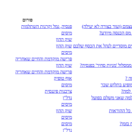
פורום
פנסיה, גמל וקרנות השתלמות
 מס הכנסה מיודע?
מיסים
שוק ההון
פים מוסדיים לנהל את הכסף שלכם
שוק ההון
מיסים
פרישה מוקדמת והחיים שאחריה
שוק ההון
פרישה מוקדמת והחיים שאחריה
ה ?
אוף טופיק
מופיע בתלוש שכר
מיסים
 למה?
צרכנות פיננסית
נדל"ן
מיסים
כל ההוראות
שוק ההון
מיסים
 בזמן?
מיסים
נדל"ן