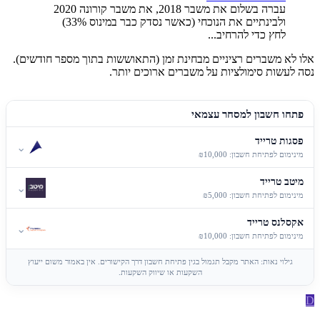
עברה בשלום את משבר 2018, את משבר קורונה 2020
ולבינתיים את הנוכחי (כאשר נסדק כבר במינוס 33%)
לחץ כדי להרחיב...
אלו לא משברים רציניים מבחינת זמן (התאוששות בתוך מספר חודשים).
נסה לעשות סימולציות על משברים ארוכים יותר.
פתחו חשבון למסחר עצמאי
פסגות טרייד
⌄
מינימום לפתיחת חשבון: ₪10,000
מיטב טרייד
⌄
מינימום לפתיחת חשבון: ₪5,000
אקסלנס טרייד
⌄
מינימום לפתיחת חשבון: ₪10,000
גילוי נאות: האתר מקבל תגמול בגין פתיחת חשבון דרך הקישורים. אין באמור משום ייעוץ
השקעות או שיווק השקעות.
D