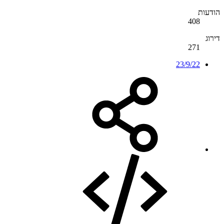
הודעות
408
דירוג
271
23/9/22