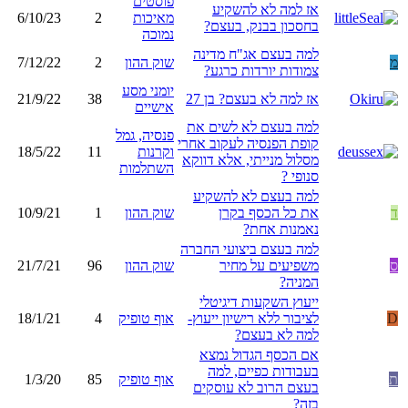
פוסטים
אז למה לא להשקיע
מאיכות
2
6/10/23
בחסכון בבנק, בעצם?
נמוכה
למה בעצם אג"ח מדינה
מ
שוק ההון
2
7/12/22
צמודות יורדות כרגע?
יומני מסע
אז למה לא בעצם? בן 27
38
21/9/22
אישיים
למה בעצם לא לשים את
פנסיה, גמל
קופת הפנסיה לעקוב אחרי
וקרנות
11
18/5/22
מסלול מנייתי, אלא דווקא
השתלמות
סנופי ?
למה בעצם לא להשקיע
ד
את כל הכסף בקרן
שוק ההון
1
10/9/21
נאמנות אחת?
למה בעצם ביצועי החברה
ס
משפיעים על מחיר
שוק ההון
96
21/7/21
המניה?
ייעוץ השקעות דיגיטלי
D
לציבור ללא רישיון ייעוץ-
אוף טופיק
4
18/1/21
למה לא בעצם?
אם הכסף הגדול נמצא
בעבודות כפיים, למה
ת
אוף טופיק
85
1/3/20
בעצם הרוב לא עוסקים
בזה?