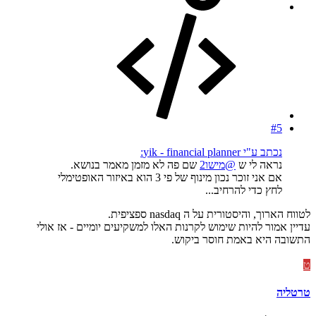
#5
נכתב ע"י yik - financial planner:
נראה לי ש
@מישו2
שם פה לא מזמן מאמר בנושא.
אם אני זוכר נכון מינוף של פי 3 הוא באיזור האופטימלי
לחץ כדי להרחיב...
לטווח הארוך, והיסטורית על ה nasdaq ספציפית.
עדיין אמור להיות שימוש לקרנות האלו למשקיעים יומיים - אז אולי
התשובה היא באמת חוסר ביקוש.
ט
טרטליה