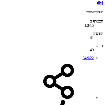
divj
משתמש סולידי
הצטרף ב
1/2/15
הודעות
41
דירוג
49
24/9/22