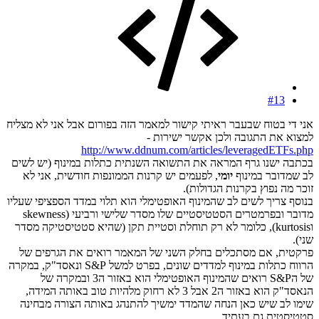
#13
אני די בטוח שבעבר ראיתי קישור למאמר הזה בפורום אבל אני לא מצליח
למצוא את התגובה ולכן אקשר ישירות -
http://www.ddnum.com/articles/leveragedETFs.php
בכתבה ישנו גרף המראה את התשואה השנתית כתלות במינוף (יש לשים
לב שמדובר במינוף
יומי
, לפעמים יש קרנות הממונפות חודשית, אני לא
זוכר מה נפוץ בקרנות הגדולות).
בנוסף צריך לשים לב שהמינוף האופטימלי הוא תלוי במדד הספציפי שעליו
מדובר ובפרמטרים הסטטיסטיים שלו מסדר שלישי ורביעי (skewness
וkurtosis), כלומר לא רק תוחלת וסטיית תקן (שהיא סטטיסטיקה מסדר
שני).
פרקטית, אם מסתכלים בחלק השני של המאמר רואים את הגרפים של
הרווח כתלות במינוף למדדים שונים, בפרט למשל S&P ונאסד"ק, במקרה
של הS&P רואים שהמינוף האופטימלי הוא באזור ה3 ובמקרה של
הנאסד"ק הוא באזור ה2 אבל 3 לא רחוק מלהיות טוב באותה המידה,
שימו לב שיש כאן הנחה שהמדד ימשיך להתנהג באותה הצורה מבחינה
סטטיסטית גם בעתיד.