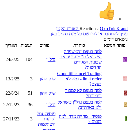
and
OxoTnicK
Reactions:
האזרח הקטן
עליך להתחבר או להירשם על מנת להגיב כאן.
נושאים דומים
פותח הנושא
כותרת
פורום
תגובות
תאריך
למה בעצם "המשפחה
הישראלית" מעדיפה את
M
נדל"ן
104
24/3/25
שכונות המגורים
החדשות?
Good till cancel Trailing
U
limit order - למה לא
שוק ההון
3
13/2/25
בעצם?
למה בעצם לא למכור
S
שוק ההון
51
22/8/24
בירידות?
למה בעצם נדל"ן בישראל
F
נדל"ן
36
22/12/23
ולא בארה"ב?
פנסיה, גמל
פנסיה - מחקה מדד- למה
J
וקרנות
3
27/11/23
בעצם ?
השתלמות