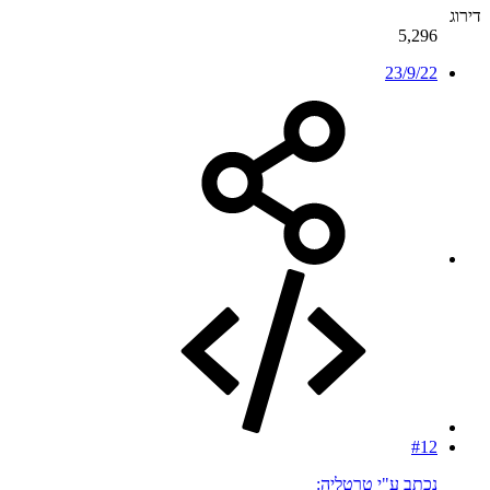
דירוג
5,296
23/9/22
#12
נכתב ע"י טרטליה: