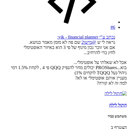
#6
נכתב ע"י yik - financial planner:
נראה לי ש
@מישו2
שם פה לא מזמן מאמר בנושא.
אם אני זוכר נכון מינוף של פי 3 הוא באיזור האופטימלי
לחץ כדי להרחיב...
אבל לא שאלתי על אופטימלי...
בוא...PROShares יכולים מחר להנפיק QQQ פי 4 , לקחת 1.5% דמי
ניהול (על TQQQ לוקחים 1%)
מעניין אותם אופטימלי או לא?
למה זה לא קורה?
חתול לילה
משתמש בכיר
הצטרף ב