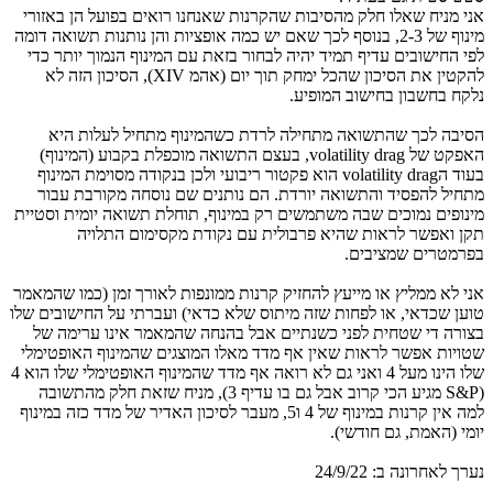
אני מניח שאלו חלק מהסיבות שהקרנות שאנחנו רואים בפועל הן באזורי
מינוף של 2-3, בנוסף לכך שאם יש כמה אופציות והן נותנות תשואה דומה
לפי החישובים עדיף תמיד יהיה לבחור בזאת עם המינוף הנמוך יותר כדי
להקטין את הסיכון שהכל ימחק תוך יום (אהמ XIV), הסיכון הזה לא
נלקח בחשבון בחישוב המופיע.
הסיבה לכך שהתשואה מתחילה לרדת כשהמינוף מתחיל לעלות היא
האפקט של volatility drag, בעצם התשואה מוכפלת בקבוע (המינוף)
בעוד הvolatility drag הוא פקטור ריבועי ולכן בנקודה מסוימת המינוף
מתחיל להפסיד והתשואה יורדת. הם נותנים שם נוסחה מקורבת עבור
מינופים נמוכים שבה משתמשים רק במינוף, תוחלת תשואה יומית וסטיית
תקן ואפשר לראות שהיא פרבולית עם נקודת מקסימום התלויה
בפרמטרים שמציבים.
אני לא ממליץ או מייעץ להחזיק קרנות ממונפות לאורך זמן (כמו שהמאמר
טוען שכדאי, או לפחות שזה מיתוס שלא כדאי) ועברתי על החישובים שלו
בצורה די שטחית לפני כשנתיים אבל בהנחה שהמאמר אינו ערימה של
שטויות אפשר לראות שאין אף מדד מאלו המוצגים שהמינוף האופטימלי
שלו הינו מעל 4 ואני גם לא רואה אף מדד שהמינוף האופטימלי שלו הוא 4
(S&P מגיע הכי קרוב אבל גם בו עדיף 3), מניח שזאת חלק מהתשובה
למה אין קרנות במינוף של 4 ו5, מעבר לסיכון האדיר של מדד כזה במינוף
יומי (האמת, גם חודשי).
נערך לאחרונה ב:
24/9/22