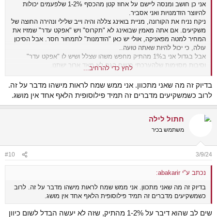
אני כן חושב ומנסה ליישם על אחוז קטן מהכסף 1-2% שלפעמים יכולות
להיווצר הזדמנויות ואני אסביר.
ניקח נניח את הקורונה, מניית בואינג צללה והיה וייב שלילי ונהירה החוצה של
משקיעים. אם אתה מאמין שבואינג לא "תקרוס" ויש "אפקט עדר" שמזיז את
המחיר למטה מפאניקה, אולי יש כאן "הזדמנות" לתמחור חסר. אבל הסיכון
עולה, כי יכול להיות שאתה טועה..
אבל בגדול אני ב1% מהתיק מחפש משהו שצלל ושיש לו "אפקט עדר"
וסיבות מסוימות שלהערכתי בטווח הגם לא מאד ארוך ישתנו.
לחץ כדי להרחיב...
נניח מהשנה האחרונה אני ב1% מניות של נדל"ן כחול לבן.
בדיוק זה מה שאני מתכוון. אני ממש שמח לראות מישהו מדבר על זה.
לרוב כשמשקיעים מדברים זה תמיד פילוסופית הלאף אחד אין מושג.
חתול לילה
משתמש בכיר
#10
3/9/24
נכתב ע"י abakarir:
בדיוק זה מה שאני מתכוון. אני ממש שמח לראות מישהו מדבר על זה. לרוב
כשמשקיעים מדברים זה תמיד פילוסופית הלאף אחד אין מושג.
שים לב שהוא דיבר על 1-2% מהתיק, שזה לא יעשה הבדל לשום כיוון