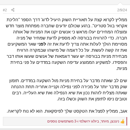
#2
2/9/24
ממליץ לקרוא קצת על תאוריית השוק היעיל לדוג' דרך הספר "הליכת
אקראי בוול סטריט". ברגע שכולם יודעים שחברה מפתחת מוצר חדש
ומוצלח המחירים יעלו מראש כי אנשים יקנו את המניות של אותה
חברה. כדי להרוויח בבורסה לא מספיק לדעת שמחיר של מניה
מסויימת הולך לעלות אתה צריך לדעת את זה
לפני
שאר המשקיעים
ואת זה קשה לעשות. על כל דוגמה של מישהו שבמקרה הרוויח
מבחירת מניות בבורסה יש עשר דוגמאות של אנשים שעשו אותו דבר
והפסידו. למשקיע הממוצע עדיפה השקעה במדדים על פני בחירת
מניות.
שים לב שאתה מדבר על בחירת מניות מול השקעה במדדים. תזמון
שוק מדבר יותר על מכירה לפני נפילה וקנייה אחריה תחת ההנחה
שאתה מצליח לזהות נכון את שיא הנפילה ואת שיא העלייה. רבים
וטובים ניסו לתזמן את השוק וכשלו בזה.
אגב, ממליץ לפצל את הטקסט שלך לפיסקאות. הוא לא נוח לקריאה.
ניצנצן
,
מיותר
,
ביולוג ירושלמי
ו-3 משתמשים נוספים
R
e