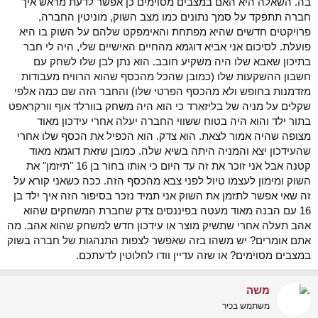
בה. השאלה היא האם במצבים מסוימים כן אפשר לדעת מראש איך
חברה תתפקד על סמך נתונים כמו מצב השוק, מוניטין החברה,
פרויקטים חדשים שהיא מפתחת והאימפקט שלהם על השוק בו היא
פועלת. לסיכום אני אביא דוגמא מהחיים האישיים שלי, היה לי חבר
בתיכון שאבא שלו היה משקיע חובב. הוא נתן לבן שלו לשחק עם
חשבון ההשקעות שלו (כמובן שהכל מהכסף שהוא הרוויח מעבודות
מזדמנות בחופש ולא מהכסף הפרטי שלו) והחבר הזה שם כמה אלפי
שקלים על מניה של בליזארד כי הוא היה משחק בוורלד אוף וורקראפט
בתור ילד והוא היה בטוח ששווי החברה יעלה אחרי עידכון מאוד
מצופה שהיה אמור לצאת. הוא צדק. הוא הכפיל את הכסף שלו אחרי
שהעידכון יצא והמניה היתה בשיא שלה. כמובן שזאת דוגמא מאוד
קטנה אבל אני זוכר את זה עד היום כי אותו בחור בן 16 "תיזמן" את
השוק ומימון לעצמו טיול לפני צבא מהכסף הזה. ככה כשאני קורא על
זה שאי אפשר לתזמן את השוק אני תמיד נזכר בסיפור הזה איך ילד בן
16 עם הבנה מאוד מעטה בפיננסים צדק שחברת המשחקים שהוא
אהב תעלה אחרי שתשיק מוצר או עידכון חדש למשחק שהוא אהב. מה
אתם אומרים? יש משהו בזה שאפשר לצפות התנהגות של חברה בשוק
במצבים מסוימים? או שזה עדיין וודו לחלוטין לדעתכם.
משה
משתמש בכיר