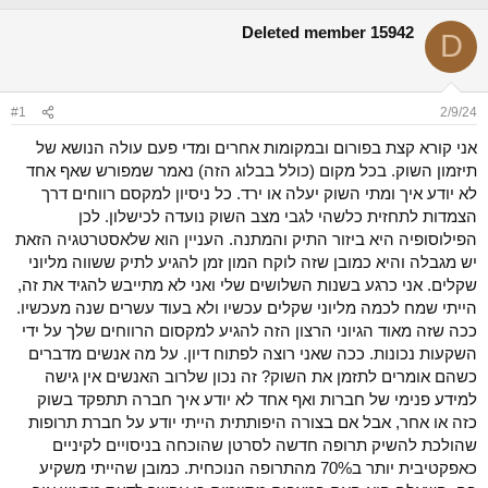
נ
ב
ו
ת
Deleted member 15942
D
ש
א
א
ר
י
ך
#1
2/9/24
אני קורא קצת בפורום ובמקומות אחרים ומדי פעם עולה הנושא של
תיזמון השוק. בכל מקום (כולל בבלוג הזה) נאמר שמפורש שאף אחד
לא יודע איך ומתי השוק יעלה או ירד. כל ניסיון למקסם רווחים דרך
הצמדות לתחזית כלשהי לגבי מצב השוק נועדה לכישלון. לכן
הפילוסופיה היא ביזור התיק והמתנה. העניין הוא שלאסטרטגיה הזאת
יש מגבלה והיא כמובן שזה לוקח המון זמן להגיע לתיק ששווה מליוני
שקלים. אני כרגע בשנות השלושים שלי ואני לא מתייבש להגיד את זה,
הייתי שמח לכמה מליוני שקלים עכשיו ולא בעוד עשרים שנה מעכשיו.
ככה שזה מאוד הגיוני הרצון הזה להגיע למקסום הרווחים שלך על ידי
השקעות נכונות. ככה שאני רוצה לפתוח דיון. על מה אנשים מדברים
כשהם אומרים לתזמן את השוק? זה נכון שלרוב האנשים אין גישה
למידע פנימי של חברות ואף אחד לא יודע איך חברה תתפקד בשוק
כזה או אחר, אבל אם בצורה היפותתית הייתי יודע על חברת תרופות
שהולכת להשיק תרופה חדשה לסרטן שהוכחה בניסויים לקיניים
כאפקטיבית יותר ב70% מהתרופה הנוכחית. כמובן שהייתי משקיע