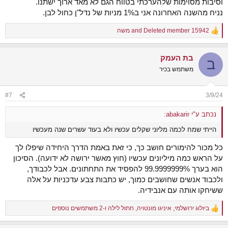
וסיבות מסוימות שלהערכתי בטווח הגם לא מאד ארוך ישתנו.
נניח מהשנה האחרונה אני ב1% מניות של נדל"ן כחול לבן.
Deleted member 15942
and
משה
R
e
a
בת העמק
c
ב
t
משתמש בכיר
i
o
n
#7
3/9/24
s
:
נכתב ע"י abakarir:
הייתי שמח לכמה מליוני שקלים עכשיו ולא בעוד עשרים שנה מעכשיו
כל מכור להימורים חושב כך, כי זאת באמת הדרך היחידה שיפלו לך
על הראש כמה מיליונים עכשיו (חוץ מאשר ירושה לא ידועה). הסיכון
הוא בערך 99.9999999% להפסיד את התחתונים. אבל לכבודך,
ולכבוד אנשים שחושבים כמוך, יש כתבות צבע עדכניות על אלה
ששיחקו אותה עם אנבידיה.
ביולוג ירושלמי
,
איניגו מונטויה
,
חתול לילה
ו-2 משתמשים נוספים
R
e
a