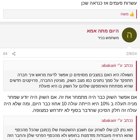
עשרות פעמים אז כנראה שכן
משה
R
e
a
היום מתה אמא
c
ה
t
משתמש בכיר
i
o
n
#4
2/9/24
s
:
נכתב ע"י abakarir:
השאלה היא האם במצבים מסוימים כן אפשר לדעת מראש איך חברה
תתפקד על סמך נתונים כמו מצב השוק, מוניטין החברה, פרויקטים חדשים
שהיא מפתחת והאימפקט שלהם על השוק בו היא פועלת
אם אפשר השוק כבר היה מתמחר את זה. אם השוק היה יודע שמחר
מניה תעלה ב 10% היא הייתה עולה 10 אחוז כבר היום, ומה שלא היה
עולה זה חלק הסיכון שהדבר בסוף לא יתרחש כמצופה.
נכתב ע"י abakarir:
הוא נתן לבן שלו לשחק עם חשבון ההשקעות שלו (כמובן שהכל מהכסף
שהוא הרוויח מעבודות מזדמנות בחופש ולא מהכסף הפרטי שלו) והחבר הזה