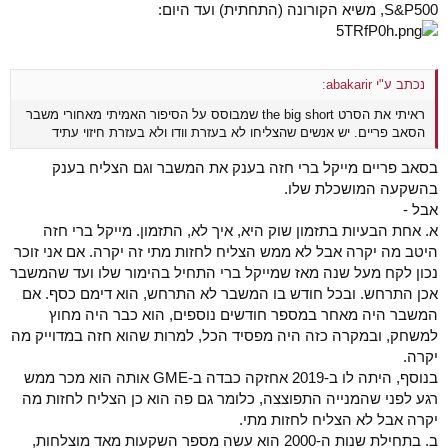
S&P500, משיא הקורונה (התחתית) ועד היום:
נכתב ע"י abakarir:
ראיתי את הסרט the big short שמבוסס על הסיפור האמיתי מאחורי משבר
הסאב פריים. יש אנשים שהצליחו לא בעזרת וודו ולא בעזרת חיזוי עתיד
בסאב פריים מייקל ברי חזה בענק את המשבר וגם הצליח בענק
בהשקעה המושכלת שלו.
אבל -
א. אחת הבעיות בתזמון שוק היא, איך לא, התזמון. מייקל ברי חזה
היטב מה יקרה אבל לא ממש הצליח לחזות מתי זה יקרה. אם אני זוכר
נכון לקח מעל שנה מאז שמייקל ברי התחיל בהימור שלו ועד שהמשבר
אכן התרחש. ובכל חודש בו המשבר לא התרחש, הוא דימם כסף. אם
המשבר היה מאחר במספר חודשים נוספים, הוא כבר היה מחוץ
למשחק, ובמקרה כזה היה מפסיד הכל, למרות שהוא חזה במדוייק מה
יקרה.
בנוסף, היתה לו ב-2019 אחזקה כבדה ב-GME אותה הוא מכר ממש
רגע לפני שהמנייה התפוצצה, כלומר גם פה הוא כן הצליח לחזות מה
יקרה אבל לא הצליח לחזות מתי.
ב. בתחילת שנות ה-2000 הוא עשה מספר השקעות מאד מוצלחות,