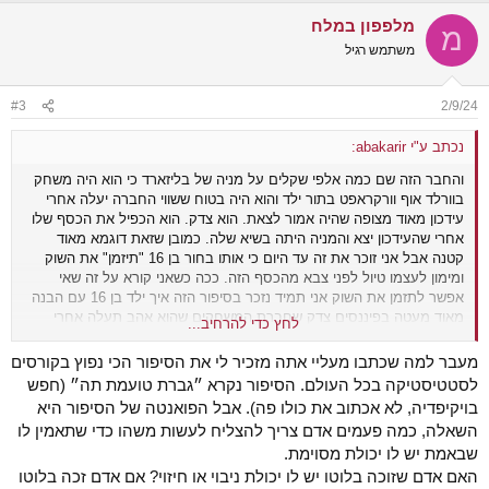
a
מלפפון במלח
c
מ
t
משתמש רגיל
i
o
n
#3
2/9/24
s
:
נכתב ע"י abakarir:
והחבר הזה שם כמה אלפי שקלים על מניה של בליזארד כי הוא היה משחק
בוורלד אוף וורקראפט בתור ילד והוא היה בטוח ששווי החברה יעלה אחרי
עידכון מאוד מצופה שהיה אמור לצאת. הוא צדק. הוא הכפיל את הכסף שלו
אחרי שהעידכון יצא והמניה היתה בשיא שלה. כמובן שזאת דוגמא מאוד
קטנה אבל אני זוכר את זה עד היום כי אותו בחור בן 16 "תיזמן" את השוק
ומימון לעצמו טיול לפני צבא מהכסף הזה. ככה כשאני קורא על זה שאי
אפשר לתזמן את השוק אני תמיד נזכר בסיפור הזה איך ילד בן 16 עם הבנה
מאוד מעטה בפיננסים צדק שחברת המשחקים שהוא אהב תעלה אחרי
לחץ כדי להרחיב...
שתשיק מוצר או עידכון חדש למשחק שהוא אהב.
מעבר למה שכתבו מעליי אתה מזכיר לי את הסיפור הכי נפוץ בקורסים
לסטטיסטיקה בכל העולם. הסיפור נקרא ״גברת טועמת תה״ (חפש
בויקיפדיה, לא אכתוב את כולו פה). אבל הפואנטה של הסיפור היא
השאלה, כמה פעמים אדם צריך להצליח לעשות משהו כדי שתאמין לו
שבאמת יש לו יכולת מסוימת.
האם אדם שזוכה בלוטו יש לו יכולת ניבוי או חיזוי? אם אדם זכה בלוטו