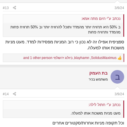
o
n
#13
3/9/24
s
:
נכתב ע"י היום מתה אמא:
ב 50% היא תרוויח יותר מהמדד ותוכל להרוויח יותר וב 50% תרוויח פחות
מהמדד ותרוויח פחות
ספציפית אפילו זה לא נכון כי רוב המניות מפסידות למדד. מעט מניות
מושכות אותו למעלה.
SolidusMaximus
,
klayhamn
,
ביולוג ירושלמי
and 1 other person
R
e
a
בת העמק
c
ב
t
משתמש בכיר
i
o
n
#14
3/9/24
s
:
נכתב ע"י חתול לילה:
מעט מניות מושכות אותו למעלה.
וכל תקופה מניות אחרות/סקטורים אחרים