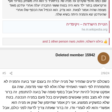
שם כמה אלפי שקלים על מניה של בליזארד כי הוא היה משחק בוורלד אוף
וורקראפט בתור ילד והוא היה בטוח ששווי החברה יעלה אחרי עידכון מאוד
מצופה שהיה אמור לצאת. הוא צדק. הוא הכפיל את הכסף שלו אחרי
שהעידכון יצא והמניה היתה בשיא שלה.
הטיית הישרדות – ויקיפדיה
he.m.wikipedia.org
ביולוג ירושלמי
,
nolim
,
משה
and 1 other person
R
e
a
Deleted member 15942
c
D
t
i
o
n
#5
2/9/24
s
:
כשכולם יודעים שמחיר של מניה יעלה זה בעצם יוצר בועה והמניה לא
מתומחרת לפי השווי האמיתי שלה אלא לפי שווי מדומה, שזה גם
אפקט שיכול להיות יעיל אבל בסוף סופה של בועה להתנפץ. זה ברור
שזה לא מצב נפוץ שאנשים משקיעים בכל פעם במניה הנכונה. בטח
שלא כמשקיע ממוצע. אני רק אומר שתיזמון של שוק או מניה הוא
אפשרי והוא לא לגמרי וודו. זה ברור שאתה צריך לדעת לפני כולם, אבל