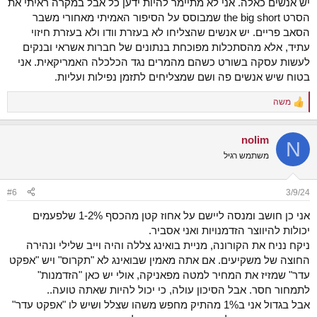
יש אנשים כאלה. אני לא מתיימר להיות ידען כל אבל במקרה ראיתי את
הסרט the big short שמבוסס על הסיפור האמיתי מאחורי משבר
הסאב פריים. יש אנשים שהצליחו לא בעזרת וודו ולא בעזרת חיזוי
עתיד, אלא מהסתכלות מפוכחת בנתונים של חברות אשראי ובנקים
לעשות עסקה בשורט כשהם מהמרים נגד הכלכלה האמריקאית. אני
בטוח שיש אנשים פה ושם שמצליחים לתזמן נפילות ועליות.
משה
R
e
a
nolim
c
N
t
משתמש רגיל
i
o
n
#6
3/9/24
s
:
אני כן חושב ומנסה ליישם על אחוז קטן מהכסף 1-2% שלפעמים
יכולות להיווצר הזדמנויות ואני אסביר.
ניקח נניח את הקורונה, מניית בואינג צללה והיה וייב שלילי ונהירה
החוצה של משקיעים. אם אתה מאמין שבואינג לא "תקרוס" ויש "אפקט
עדר" שמזיז את המחיר למטה מפאניקה, אולי יש כאן "הזדמנות"
לתמחור חסר. אבל הסיכון עולה, כי יכול להיות שאתה טועה..
אבל בגדול אני ב1% מהתיק מחפש משהו שצלל ושיש לו "אפקט עדר"