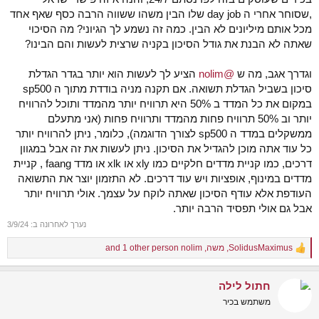
,שסוחר אחרי ה day job שלו הבין משהו ששווה הרבה כסף שאף אחד
מכל אותם מיליונים לא הבין. כמה זה נשמע לך הגיוני? מה הסיכוי
שאתה לא הבנת את גודל הסיכון בקניה שרצית לעשות והם הבינו?
וגדרך אגב, מה ש
@nolim
הציע לך לעשות הוא יותר בגדר הגדלת
סיכון בשביל הגדלת תשואה. אם תקנה מניה בודדת מתוך ה sp500
במקום את כל המדד ב 50% היא תרוויח יותר מהמדד ותוכל להרוויח
יותר וב 50% תרוויח פחות מהמדד ותרוויח פחות (אני מתעלם
ממשקלים במדד ה sp500 לצורך הדוגמה), כלומר, ניתן להרוויח יותר
כל עוד אתה מוכן להגדיל את הסיכון. ניתן לעשות את זה אבל במגוון
דרכים, כמו קניית מדדים חלקיים כמו xly או xlk או מדד faang , קניית
מדדים במינוף, אופציות ויש עוד דרכים. לא התזמון יוצר את התשואה
העודפת אלא עודף הסיכון שאתה לוקח על עצמך. אולי תרוויח יותר
אבל גם אולי תפסיד הרבה יותר.
נערך לאחרונה ב:
3/9/24
SolidusMaximus
,
משה
,
nolim
and 1 other person
R
e
a
חתול לילה
c
t
משתמש בכיר
i