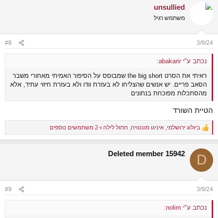
unsullied
c
t
משתמש רגיל
i
o
n
#8
3/9/24
s
:
נכתב ע"י abakarir:
ראיתי את הסרט the big short שמבוסס על הסיפור האמיתי מאחורי משבר
הסאב פריים. יש אנשים שהצליחו לא בעזרת וודו ולא בעזרת חיזוי עתיד, אלא
מהסתכלות מפוכחת בנתונים
הטיית השורד
ביולוג ירושלמי
,
איניגו מונטויה
,
חתול לילה
ו-2 משתמשים נוספים
R
e
a
Deleted member 15942
c
D
t
i
o
n
#9
3/9/24
s
:
נכתב ע"י nolim: