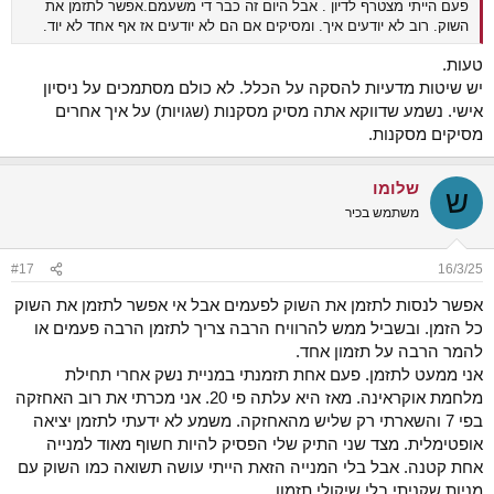
פעם הייתי מצטרף לדיון . אבל היום זה כבר די משעמם.אפשר לתזמן את
השוק. רוב לא יודעים איך. ומסיקים אם הם לא יודעים אז אף אחד לא יוד.
טעות.
יש שיטות מדעיות להסקה על הכלל. לא כולם מסתמכים על ניסיון
אישי. נשמע שדווקא אתה מסיק מסקנות (שגויות) על איך אחרים
מסיקים מסקנות.
שלומו
ש
משתמש בכיר
#17
16/3/25
אפשר לנסות לתזמן את השוק לפעמים אבל אי אפשר לתזמן את השוק
כל הזמן. ובשביל ממש להרוויח הרבה צריך לתזמן הרבה פעמים או
להמר הרבה על תזמון אחד.
אני ממעט לתזמן. פעם אחת תזמנתי במניית נשק אחרי תחילת
מלחמת אוקראינה. מאז היא עלתה פי 20. אני מכרתי את רוב האחזקה
בפי 7 והשארתי רק שליש מהאחזקה. משמע לא ידעתי לתזמן יציאה
אופטימלית. מצד שני התיק שלי הפסיק להיות חשוף מאוד למנייה
אחת קטנה. אבל בלי המנייה הזאת הייתי עושה תשואה כמו השוק עם
מניות שקניתי בלי שיקולי תזמון.