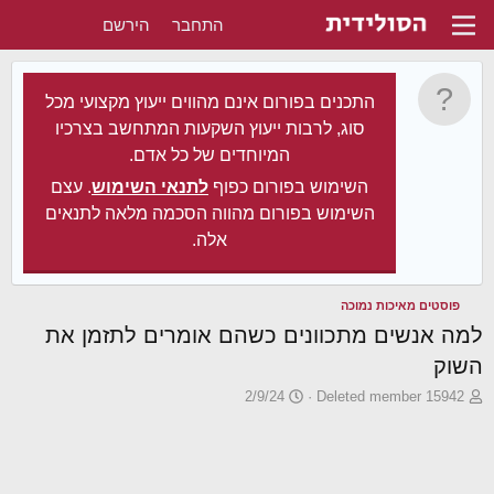
התחבר
הירשם
התכנים בפורום אינם מהווים ייעוץ מקצועי מכל
סוג, לרבות ייעוץ השקעות המתחשב בצרכיו
המיוחדים של כל אדם.
השימוש בפורום כפוף
לתנאי השימוש
. עצם
השימוש בפורום מהווה הסכמה מלאה לתנאים
אלה.
פוסטים מאיכות נמוכה
למה אנשים מתכוונים כשהם אומרים לתזמן את
השוק
פ
פ
2/9/24
Deleted member 15942
ו
ו
ת
ר
ח
ס
ה
ם