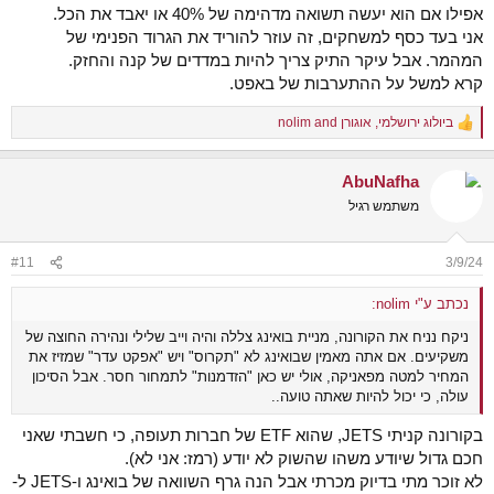
אפילו אם הוא יעשה תשואה מדהימה של 40% או יאבד את הכל.
אני בעד כסף למשחקים, זה עוזר להוריד את הגרוד הפנימי של
המהמר. אבל עיקר התיק צריך להיות במדדים של קנה והחזק.
קרא למשל על ההתערבות של באפט.
ביולוג ירושלמי
,
אוגורן
and
nolim
R
e
a
AbuNafha
c
t
משתמש רגיל
i
o
n
#11
3/9/24
s
:
נכתב ע"י nolim:
ניקח נניח את הקורונה, מניית בואינג צללה והיה וייב שלילי ונהירה החוצה של
משקיעים. אם אתה מאמין שבואינג לא "תקרוס" ויש "אפקט עדר" שמזיז את
המחיר למטה מפאניקה, אולי יש כאן "הזדמנות" לתמחור חסר. אבל הסיכון
עולה, כי יכול להיות שאתה טועה..
בקורונה קניתי JETS, שהוא ETF של חברות תעופה, כי חשבתי שאני
חכם גדול שיודע משהו שהשוק לא יודע (רמז: אני לא).
לא זוכר מתי בדיוק מכרתי אבל הנה גרף השוואה של בואינג ו-JETS ל-