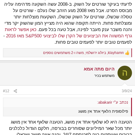
לדעתי בעיקר שורטים על השוק. ב-2008 עשה השקעה מדהימה עליה
מבוסס הסרט. אבל מאז 2008 מגע הזהב שלו נעלם - שורטים על
טסלה שכשלו, שורטים על השוק שכשלו, השקעות מוצלחות יותר
ומוצלחות פחות. הייתה תקופה שהוא היה מצייץ המון שהשוק יקר מדי
והנה משבר ענק מעבר לפינה, אבל טעה בכל פעם.
כאן אפשר לראות
גרף המשווה את הביצועים של הקרן שלו לביצועי S&P500 מאז 2016
-
לפעמים טובים יותר לפעמים טובים פחות.
klayhamn
,
ביולוג ירושלמי
,
משה
ו-2 משתמשים נוספים
R
e
a
היום מתה אמא
c
ה
t
משתמש בכיר
i
o
n
#12
3/9/24
s
:
נכתב ע"י abakarir:
פילוסופית הלאף אחד אין מושג
הטענה היא לא שלאף אחד אין מושג, הטענה שלאף אחד אין מושג
יותר מכל שאר המיליונים שסוחרים בבורסה, חלקם הגדול כלכלנים
בכירים שעוסקים בזה לפרנסתם 24/7, והנה איזה פישר ישראלי