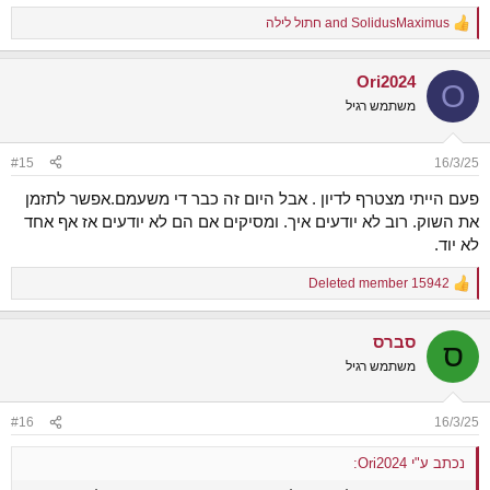
SolidusMaximus
and
חתול לילה
R
e
a
Ori2024
c
O
t
משתמש רגיל
i
o
n
#15
16/3/25
s
:
פעם הייתי מצטרף לדיון . אבל היום זה כבר די משעמם.אפשר לתזמן
את השוק. רוב לא יודעים איך. ומסיקים אם הם לא יודעים אז אף אחד
לא יוד.
Deleted member 15942
R
e
a
סברס
c
ס
t
משתמש רגיל
i
o
n
#16
16/3/25
s
:
נכתב ע"י Ori2024: