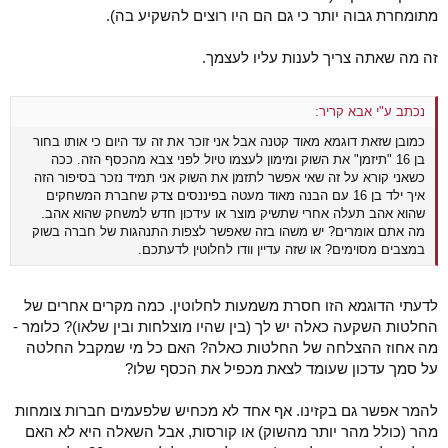
מתומחרת גבוה יותר כי גם הם היו רוצים להשקיע בה).
זה מה שאתה צריך לענות עליו לעצמך.
נכתב ע"י אבא קריר:
כמובן שזאת דוגמא מאוד קטנה אבל אני זוכר את זה עד היום כי אותו בחור
בן 16 "תיזמן" את השוק ומימון לעצמו טיול לפני צבא מהכסף הזה. ככה
כשאני קורא על זה שאי אפשר לתזמן את השוק אני תמיד נזכר בסיפור הזה
איך ילד בן 16 עם הבנה מאוד מעטה בפיננסים צדק שחברת המשחקים
שהוא אהב תעלה אחרי שתשיק מוצר או עידכון חדש למשחק שהוא אהב.
מה אתם אומרים? יש משהו בזה שאפשר לצפות התנהגות של חברה בשוק
במצבים מסוימים? או שזה עדיין וודו לחלוטין לדעתכם.
לדעתי הדוגמא הזו חסרת משמעות לחלוטין. כמה מקרים אחרים של
החלטות השקעה כאלה יש לך (בין שהיו מוצלחות ובין שלאו)? כלומר -
מה אחוז ההצלחה של החלטות כאלה? האם כל מי שמקבל החלטה
על סמך עדכון שעומד לצאת מכפיל את הכסף שלו?
להמר אפשר גם בקזינו. אף אחד לא מכחיש שלפעמים חברות צומחות
מהר (כולל מהר יותר מהשוק) או קורסות, אבל השאלה היא לא האם