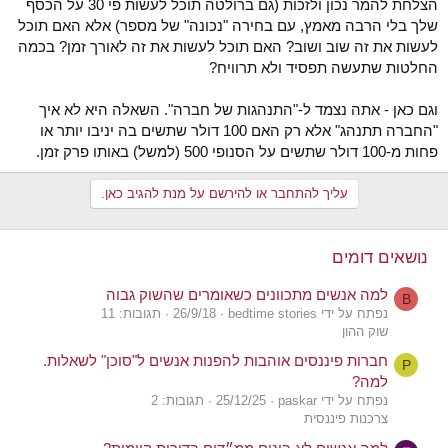
הצלחת להמר נכון ולזכות (גם ברולטה תוכל לעשות פי 30 על הכסף
שלך בלי הרבה מאמץ, עם בחירה "נכונה" של מספר) אלא האם תוכל
לעשות את זה שוב ושוב? האם תוכל לעשות את זה לאורך זמן? בכמה
החלטות שתעשה תפסיד ולא תרוויח?
וגם כאן - אתה נצמד ל-"התנהגות של חברה". השאלה היא לא איך
"החברה תתנהג" אלא רק האם 100 דולר שתשים בה יניבו יותר או
פחות מ-100 דולר שתשים על הסנופי 500 (למשל) באותו פרק זמן.
עליך להתחבר או להירשם על מנת להגיב כאן.
נושאים דומים
למה אנשים מתכוונים כשאומרים שהשוק גבוה
B
נפתח על ידי bedtime stories
26/9/18
תגובות: 11
שוק ההון
חברות פיננסים אוהבות להפנות אנשים ל"סוכן" לשאלות.
P
למה?
נפתח על ידי paskar
25/12/25
תגובות: 2
צרכנות פיננסית