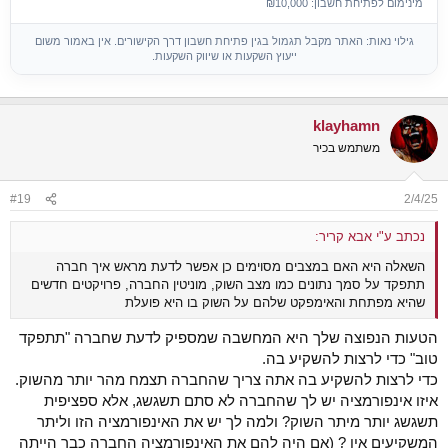
מינימום לפתיחת חשבון: ₪10,000
גילוי נאות: האתר מקבל תגמול בגין פתיחת חשבון דרך הקישורים. אין באמור משום
ייעוץ השקעות או שיווק השקעות.
klayhamn
משתמש בכיר
#19
2/4/25
נכתב ע"י אבא קריר:
השאלה היא האם במצבים מסוימים כן אפשר לדעת מראש איך חברה
תתפקד על סמך נתונים כמו מצב השוק, מוניטין החברה, פרויקטים חדשים
שהיא מפתחת והאימפקט שלהם על השוק בו היא פועלת
הטעות הנפוצה שלך היא המחשבה שמספיק לדעת שחברה "תתפקד
טוב" כדי לרצות להשקיע בה.
כדי לרצות להשקיע בה אתה צריך שהחברה תצמח מהר יותר מהשוק.
איזו אינפורמציה יש לך שהחברה לא סתם תשגשג, אלא ספציפית
תשגשג יותר מיתר השוק? ולמה לך יש את האינפורמציה הזו וליתר
המשקיעים אין ? (אם היה להם את האינפורמציה החברה כבר הייתה