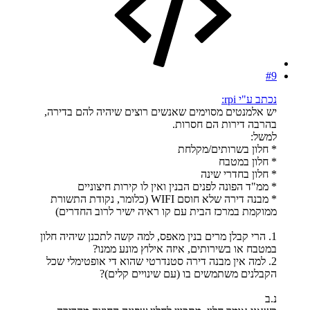
#9
נכתב ע"י rpi:
יש אלמנטים מסוימים שאנשים רוצים שיהיה להם בדירה,
בהרבה דירות הם חסרות.
למשל:
* חלון בשרותים/מקלחת
* חלון במטבח
* חלון בחדרי שינה
* ממ"ד הפונה לפנים הבנין ואין לו קירות חיצוניים
* מבנה דירה שלא חוסם WIFI (כלומר, נקודת התשורת
ממוקמת במרכז הבית עם קו ראיה ישיר לרוב החדרים)
1. הרי קבלן מרים בנין מאפס, למה קשה לתכנן שיהיה חלון
במטבח או בשירותים, איזה אילוץ מונע ממנו?
2. למה אין מבנה דירה סטנדרטי שהוא די אופטימלי שכל
הקבלנים משתמשים בו (עם שינויים קלים)?
נ.ב