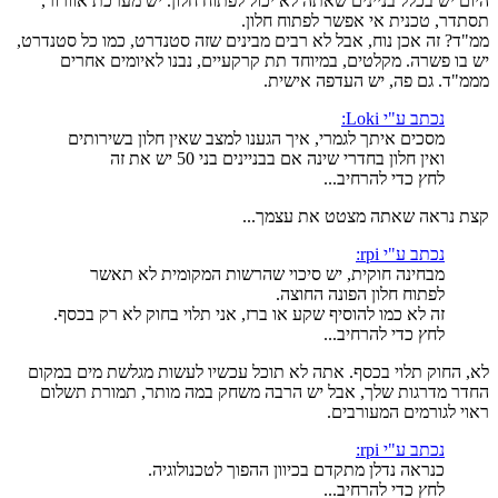
היום יש בכלל בניינים שאתה לא יכול לפתוח חלון. יש מערכת אוורור,
תסתדר, טכנית אי אפשר לפתוח חלון.
ממ"ד? זה אכן נוח, אבל לא רבים מבינים שזה סטנדרט, כמו כל סטנדרט,
יש בו פשרה. מקלטים, במיוחד תת קרקעיים, נבנו לאיומים אחרים
מממ"ד. גם פה, יש העדפה אישית.
נכתב ע"י Loki:
מסכים איתך לגמרי, איך הגענו למצב שאין חלון בשירותים
ואין חלון בחדרי שינה אם בבניינים בני 50 יש את זה
לחץ כדי להרחיב...
קצת נראה שאתה מצטט את עצמך...
נכתב ע"י rpi:
מבחינה חוקית, יש סיכוי שהרשות המקומית לא תאשר
לפתוח חלון הפונה החוצה.
זה לא כמו להוסיף שקע או ברז, אני תלוי בחוק לא רק בכסף.
לחץ כדי להרחיב...
לא, החוק תלוי בכסף. אתה לא תוכל עכשיו לעשות מגלשת מים במקום
החדר מדרגות שלך, אבל יש הרבה משחק במה מותר, תמורת תשלום
ראוי לגורמים המעורבים.
נכתב ע"י rpi:
כנראה נדלן מתקדם בכיוון ההפוך לטכנולוגיה.
לחץ כדי להרחיב...