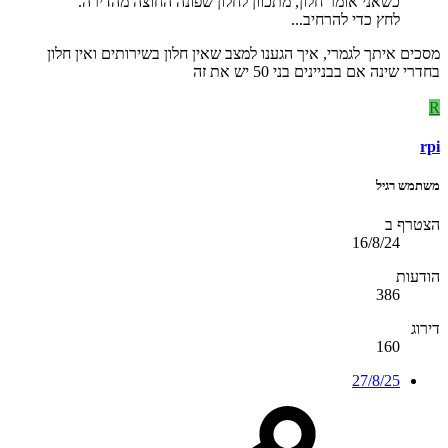
כשאני אומר חלון, מתכוון לחלון שפונה החוצה מהדירה.
לחץ כדי להרחיב...
מסכים איתך לגמרי, איך הגענו למצב שאין חלון בשירותים ואין חלון
בחדרי שינה אם בבניינים בני 50 יש את זה
R
rpi
משתמש רגיל
הצטרף ב
16/8/24
הודעות
386
דירוג
160
27/8/25