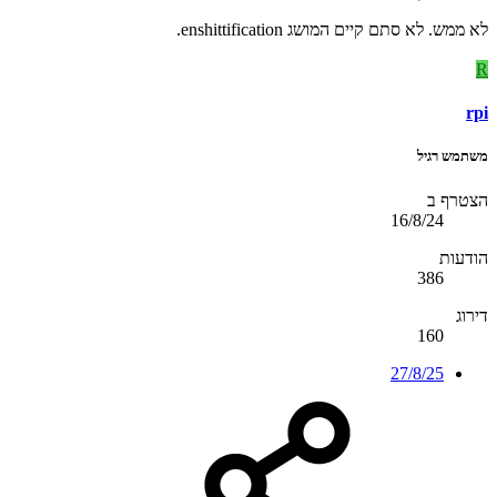
לא ממש. לא סתם קיים המושג enshittification.
R
rpi
משתמש רגיל
הצטרף ב
16/8/24
הודעות
386
דירוג
160
27/8/25