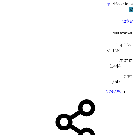
rpi
Reactions:
ש
שלומו
משתמש בכיר
הצטרף ב
7/11/24
הודעות
1,444
דירוג
1,047
27/8/25