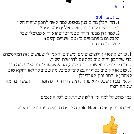
#2
נכתב ע"י rpi:
1. הרי קבלן מרים בנין מאפס, למה קשה לתכנן שיהיה חלון
במטבח או בשירותים, איזה אילוץ מונע ממנו?
2. למה אין מבנה דירה סטנדרטי שהוא די אופטימלי שכל
הקבלנים משתמשים בו (עם שינויים קלים)?
לחץ כדי להרחיב...
1. כי יש אינסוף אילוצים שונים ומשונים, האמן לי שעושים את המקסימום
כדי שהתכון יהיה טוב בהתאם לדרישות השוק.
2. כי כל מגרש הוא שונה, גודל שונה, מה שאפשר לבנות עליו שונה וכו'
3. טוב או לא טוב בסוף זה גם סובייקטיבי, מה שטוב לך לאו דווקא טוב
לאחר (או יותר נכון: לאדריכל).
4. אין בעיות שכסף לא פותר, תקנה דירה גדולה ומרווחת ותעשה בה מה
שאתה רוצה.
כמו שתשאל למה אין חליפה שתתאים לכל האנשים.
נציג חברת Old North Group, המתמחים בהשקעות נדל"ן בארה"ב.