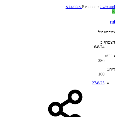
and
משה
Reactions:
אברהם א
R
rpi
משתמש רגיל
הצטרף ב
16/8/24
הודעות
386
דירוג
160
27/8/25