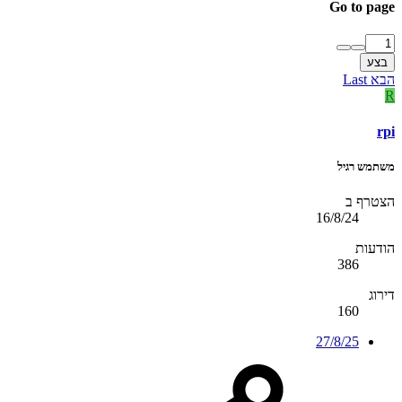
Go to page
בצע
הבא
Last
R
rpi
משתמש רגיל
הצטרף ב
16/8/24
הודעות
386
דירוג
160
27/8/25