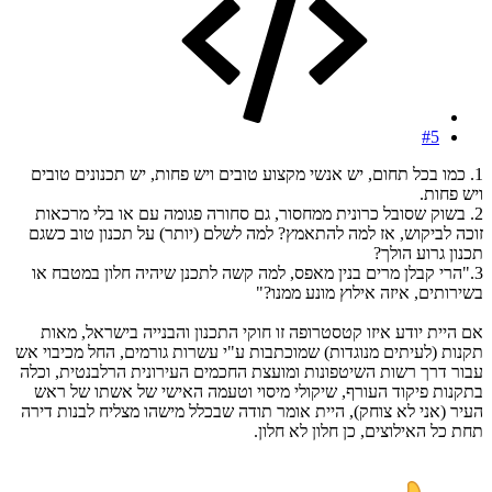
#5
1. כמו בכל תחום, יש אנשי מקצוע טובים ויש פחות, יש תכנונים טובים
ויש פחות.
2. בשוק שסובל כרונית ממחסור, גם סחורה פגומה עם או בלי מרכאות
זוכה לביקוש, אז למה להתאמץ? למה לשלם (יותר) על תכנון טוב כשגם
תכנון גרוע הולך?
3."הרי קבלן מרים בנין מאפס, למה קשה לתכנן שיהיה חלון במטבח או
בשירותים, איזה אילוץ מונע ממנו?"
אם היית יודע איזו קטסטרופה זו חוקי התכנון והבנייה בישראל, מאות
תקנות (לעיתים מנוגדות) שמוכתבות ע"י עשרות גורמים, החל מכיבוי אש
עבור דרך רשות השיטפונות ומועצת החכמים העירונית הרלבנטית, וכלה
בתקנות פיקוד העורף, שיקולי מיסוי וטעמה האישי של אשתו של ראש
העיר (אני לא צוחק), היית אומר תודה שבכלל מישהו מצליח לבנות דירה
תחת כל האילוצים, כן חלון לא חלון.