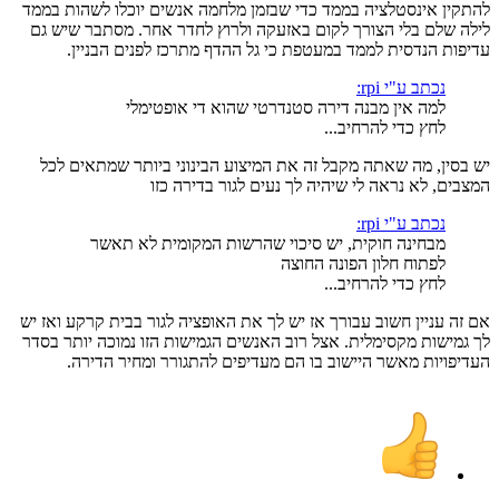
להתקין אינסטלציה בממד כדי שבזמן מלחמה אנשים יוכלו לשהות בממד
לילה שלם בלי הצורך לקום באזעקה ולרוץ לחדר אחר. מסתבר שיש גם
עדיפות הנדסית לממד במעטפת כי גל ההדף מתרכז לפנים הבניין.
נכתב ע"י rpi:
למה אין מבנה דירה סטנדרטי שהוא די אופטימלי
לחץ כדי להרחיב...
יש בסין, מה שאתה מקבל זה את המיצוע הבינוני ביותר שמתאים לכל
המצבים, לא נראה לי שיהיה לך נעים לגור בדירה כזו
נכתב ע"י rpi:
מבחינה חוקית, יש סיכוי שהרשות המקומית לא תאשר
לפתוח חלון הפונה החוצה
לחץ כדי להרחיב...
אם זה עניין חשוב עבורך אז יש לך את האופציה לגור בבית קרקע ואז יש
לך גמישות מקסימלית. אצל רוב האנשים הגמישות הזו נמוכה יותר בסדר
העדיפויות מאשר היישוב בו הם מעדיפים להתגורר ומחיר הדירה.