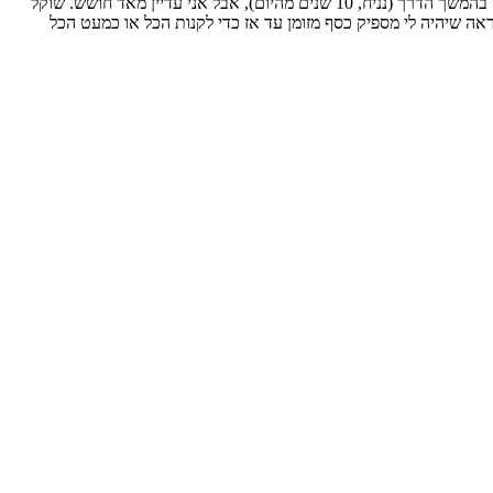
אם ההיסטוריה תמשיך במעגלים של 4 שנים, 2026 מסמנת שנת קריסה של 50-80%. אישית, אני מאמין שיש סיכוי לא רע שהביטקוין יגיע לאיזור המליון בהמשך הדרך (נניח, 10 שנים מהיום), אבל אני עדיין מאד חושש. שוקל
א יתרסק לרמות ה- 50 מתישהו בשנה-שנתיים הבאות. אם כן, כנראה שיהיה לי מספיק כסף מזומן עד אז כדי לקנות הכל או כמעט הכל