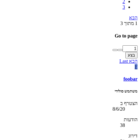
2
3
הבא
1 מתוך 3
Go to page
בצע
הבא
Last
F
foobar
משתמש סולידי
הצטרף ב
8/6/20
הודעות
38
דירוג