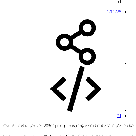
51
1/11/25
#1
יש לי חלק גדול יחסית בביטקוין ואת׳ר (בערך 20% מהתיק הנזיל). עד היום התשואה הייתה פנומנלית - וזו ההשקעה עם התשואה הכי גבוהה שעשיתי מעולם. נכנסתי באיזורי ה- 22-25 בזמנו, עם סכום כסף לא קטן בכלל.