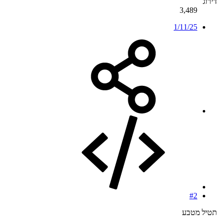
דירוג
3,489
1/11/25
#2
תטיל מטבע