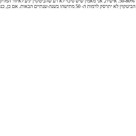
למכור את התיק ולהעביר למדדים, אבל אז גם מסכן ״לצאת מהמשחק״ אם הביטקוין ל