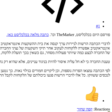
#1
פורסם היום בכלכליסט, TheMarker וכו'.
כתבה מלאה בכלכליסט כאן.
אינטראקטיב אפשרה ללקוחות לעקוב אחר תיקי השקעות של נציגי החברה א
של החברה לבצע כמה שיותר פעולות מסחר, גם כשאין בכך תועלת ללקוח, ו
טענת החברה כי לא חל עליה איסור להיות בניגוד עניינים, אלא שהיא רק נד
לפי הכתבה נמצאו הפרות נוספות, וכן ליקויים חמורים בגילוי נאות. כך נ
לנכסים ששווקו. כל אלו לדברי הרשות פגעו ביכולתם של הלקוחות לקבל ה
Reactions:
קפה שחור