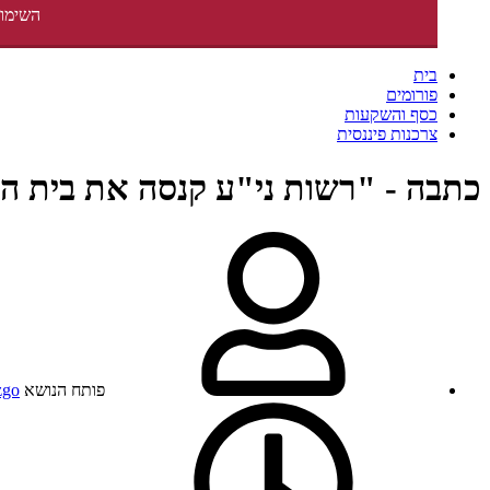
השימוש
בית
פורומים
כסף והשקעות
צרכנות פיננסית
כתבה - "רשות ני"ע קנסה את בית ההשקעות
פותח הנושא
zgo