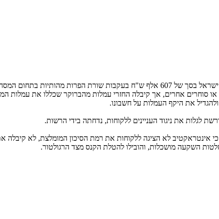
לדברי הכתבה הרשות לניירות ערך קנסה את בית ההשקעות אינטראקטיב ישראל בסך של 607 אלף 
ו סוחרים אחרים, אך קיבלה החזרי עמלות מהברוקר שכללו את עמלות המס
להגדיל את היקף העמלות על חשבונו.
רשת לגלות את ניגוד העניינים ללקוחות, נדחתה בידי הרשות.
טען כי אינטראקטיב לא הציגה ללקוחות את רמת הסיכון המומלצת, לא קיבלה
חלטות השקעה מושכלות, והובילו להטלת הקנס מצד הרגולטור.