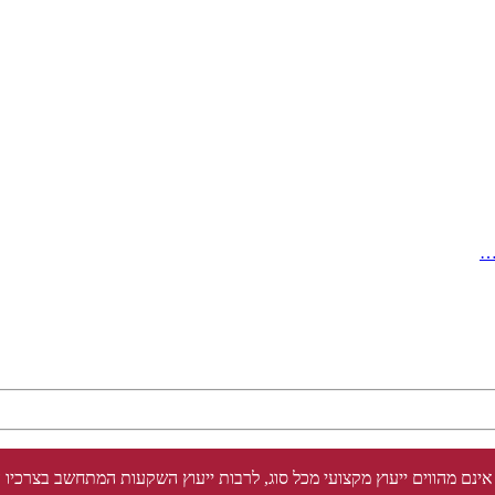
…
אינם מהווים ייעוץ מקצועי מכל סוג, לרבות ייעוץ השקעות המתחשב בצרכיו 