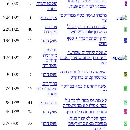
ניוד כסף מחשבון מסחר
ל
ופלטפורמות
3
6/12/25
עצמאי לבית השקעות
מסחר
מישהו עושה כסף מפרויקטי
אוף טופיק
0
24/11/25
צד
העברת סכום כסף גדול
צרכנות
22/11/25
48
T
מחשבון ibkr לישראל
פיננסית
תיק "שהסתבך" + כסף
מ
שוק ההון
12
16/11/25
חדש
פרישה
שאלה ליחידים שפרשו-
מוקדמת
כמה כסף לחודש צריך אדם
22
12/11/25
והחיים
יחיד
שאחריה
השקעה סולידית/חניית כסף
א
שוק ההון
5
9/11/25
באינטרקטיב ברוקרס
ברוקרים
איפה להחנות כסף בברוקר
R
ופלטפורמות
13
7/11/25
זר
מסחר
לא מרגיש בנוח לדבר על
P
אוף טופיק
41
5/11/25
כסף אפילו לא מהמשפחה
מ
פערים בזוגיות כלפי כסף
שוק ההון
94
4/11/25
כסף הלך לאיבוד בעת
S
משיכה מאינטראקטיב
שוק ההון
73
27/10/25
ברוקרס