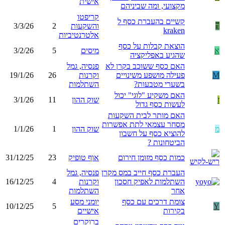
אישית
מקצועי, ומה שביניהם
קריפטו
קשיים בהעברת כסף ל
ד
והשקעות
2
3/3/26
kraken
אלטרנטיביות
הוצאת קבלות על כסף
א
מיסים
5
3/2/26
שהגיע באפליקציה
האם כסף ששוכב בקרן לא
פנסיה, גמל
M
פעילה מושפע משינויים
וקרנות
26
19/1/26
בשערי מטבעות?
השתלמות
האם משקיע "לוגי" יכול
ז
שוק ההון
11
3/1/26
לעשות כסף גדול
האם מותר לבית השקעות
מסחר עצמאי לתת אפשרות
מ
שוק ההון
1
1/1/26
להוציא כסף על חשבון
הביטחונות ?
כמות כסף מזומן חירום
אוף טופיק
23
31/12/25
העברת כסף חייב במס מקרן
פנסיה, גמל
השתלמות לאפיק חסכון
וקרנות
4
16/12/25
אחר
השתלמות
צומת דרכים עם כסף
יומני מסע
10/12/25
5
Y
בקירות
אישיים
ברוקרים