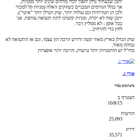
יתכן שבעתיד נדלן יהפוך לכלי מדהים שיניב יותר ממניות,
אך בגלל הגורמים המבניים בשווקים האלה (מניות קל למכור
ולכן הן תנודתיות וגם עולות יותר, שוק הנדלן יותר "איטי"),
יתכן שזה לא יקרה, ומניות ימשיכו לתת תשואה עודפת. אני
בכל אופן - לא ממליץ דבר.
לחץ כדי להרחיב...
שוק הנדלן בארץ מאוד קשה ודורש הרבה הון עצמי, וגם אז התשואה לא
גבוהה מאוד.
בחו"ל יש הזדמנויות יותר נגישות, והרבה יותר אופציות
אורי ג.
משתמש בכיר
הצטרף ב
10/8/15
הודעות
25,093
דירוג
35,571