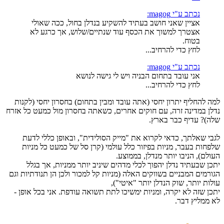
נכתב ע"י magog:
אציין שאני חושב בעתיד להשקיע בנדלן בחול, ככה שאולי
אצטרך למשוך את הכסף עוד שנתיים/שלוש, אך כרגע לא
בטוח.
לחץ כדי להרחיב...
נכתב ע"י magog:
אני עובד בתחום הבניה ויש לי גישה לנושא
לחץ כדי להרחיב...
למה להחליף יתרון יחסי (אתה עובד ומבין בתחום) בחסרון יחסי (לקנות
נדלן במדינה זרה, עם חוקים אחרים, כשאתה בחסרון מול כמעט כל אזרח
שלה)? עדיף כבר בארץ.
לגבי שאלתך, כדאי לקרוא את "מייק הסולידית", ובאופן כללי לדעת
שלפחות בעבר, מניות בפיזור כלל עולמי (קרן סל של כמעט כל מניות
העולם), הניבו יותר מנדלן, בממוצע.
יתכן שבעתיד נדלן יהפוך לכלי מדהים שיניב יותר ממניות, אך בגלל
הגורמים המבניים בשווקים האלה (מניות קל למכור ולכן הן תנודתיות וגם
עולות יותר, שוק הנדלן יותר "איטי"),
יתכן שזה לא יקרה, ומניות ימשיכו לתת תשואה עודפת. אני בכל אופן -
לא ממליץ דבר.