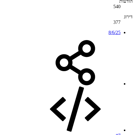
הודעות
540
דירוג
377
8/6/25