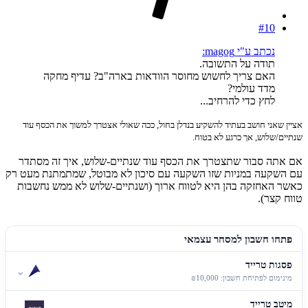
#10
נכתב ע"י magog:
תודה על התשובה.
האם צריך לחשוש מחוסר הוודאות בארה"ב? עדיף מחקה
מדד עולמי?
לחץ כדי להרחיב...
אציין שאני חושב בעתיד להשקיע בנדלן בחול, ככה שאולי אצטרך למשוך את הכסף עוד
שנתיים/שלוש, אך כרגע לא בטוח.
אם אתה סבור שתצטרך את הכסף עוד שנתיים-שלוש, איך זה מסתדר
עם השקעה במניות שזו השקעה עם סיכון לא מבוטל, שמתמתנת מעט רק
כאשר האחזקה בהן היא לטווח ארוך (ושנתיים-שלוש לא ממש נחשבות
טווח קצר).
פתחו חשבון למסחר עצמאי
פסגות טרייד
⌄
מינימום לפתיחת חשבון: ₪10,000
מיטב טרייד