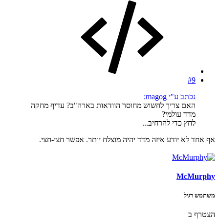
#9
נכתב ע"י magog:
האם צריך לחשוש מחוסר הוודאות בארה"ב? עדיף מחקה
מדד עולמי?
לחץ כדי להרחיב...
אף אחד לא יודע איזה מדד יהיה מוצלח יותר. אפשר חצי-חצי.
McMurphy
משתמש רגיל
הצטרף ב