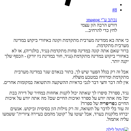
#8
נכתב ע"י magog:
דורש הרבה הון עצמי
לחץ כדי להרחיב...
כי אתה בא ממדינה מערבית מתקדמת וקונה באיזורי ביקוש במדינה
מערבית מתקדמת.
ברור שאם אתה קונה במדינה פחות מתקדמת (נגיד, בולגריה), או לא
באיזורי ביקוש במדינה מתקדמת (נגיד, חור במדינת ניו יורק) - הכסף שלך
יקנה יותר.
אבל זה רק בגלל הפער שיש לך, בתור בנאדם שגר במדינה מערבית
מתקדמת ומרוויח במטבע מוצלח.
אין לזה דבר וחצי דבר לגבי כדאיות ההשקעה והתשואה במקומות אחרים.
נגיד, ספרד? סיפרו לך שאתה יכול לקנות אחוזות במחיר של דירה בבת
ים? מה אתה יודע על ספרד ואיכות החיים שם? מה אתה יודע על איכות
החיים ב
פריפריה
של ספרד?
זה עוד בלי לדבר על תשואה, זה רק נזילות הון בסיסית וביקוש. אנשים
יברחו מלקנות בערד, אבל יעוטו על "קוטג' מהמם בעיירה ציורית" ששמעו
עליה אתמול.