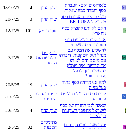
צ'ארלס שוואב - העברת
M
שוק ההון
4
18/10/25
כסף והמרה כמה שאלות
מילוי פרטים בהעברת כסף
M
שוק ההון
3
20/7/25
מהבנק ל IBKR USA
האם לא יתנו להוציא כסף
מ
אוף טופיק
101
12/7/25
מהארץ?
אחי פצוע צה"ל עם הורי
כאפוטרופוס. חשבתי
להשקיע את הכסף עם
ברוקרים
מנהל תיק השקעות. דיברתי
M
ופלטפורמות
18
7/7/25
עם מיטב, והם לא רצו
מסחר
אפוטרופוס. איך מומלץ
להשקיע כסף לבעל
אפוטרופוס?
למה אני מרוויח כסף בתור
ב
שוק ההון
19
20/6/25
בעל מניות
קבלת כסף מחו"ל בדולרים
יזמות והגדלת
31/5/25
5
N
עבור יעוץ
הכנסות
שאלה לגבי החזרה של כסף
ז
לישראל מחשבון השקעות
שוק ההון
4
22/5/25
בין לאומי
מינימליזם,
יותר שעות עבודה, פחות
ה
חסכנות
32
2/5/25