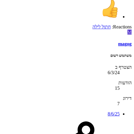
Reactions:
חתול לילה
M
magog
משתמש רשום
הצטרף ב
6/3/24
הודעות
15
דירוג
7
8/6/25