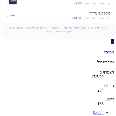
⌄
מינימום לפתיחת חשבון: ₪5,000
אקסלנס טרייד
⌄
מינימום לפתיחת חשבון: ₪10,000
גילוי נאות: האתר מקבל תגמול בגין פתיחת חשבון דרך הקישורים. אין באמור משום ייעוץ
השקעות או שיווק השקעות.
א
אביאל
משתמש רגיל
הצטרף ב
17/5/20
הודעות
254
דירוג
166
9/6/25