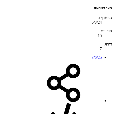
משתמש רשום
הצטרף ב
6/3/24
הודעות
15
דירוג
7
8/6/25