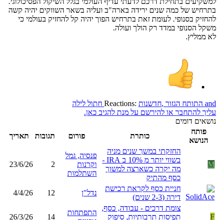
למשקיעים בתחילת דרכם לדעתי עדיף העולמי בגלל השיקול הפסיכולוגי.
בתרחיש של כמה שנים ירידה בארה"ב ועליה בשאר השווקים יהיה קשה
להחזיק בסנופי. לעומת זאת בתרחיש הפוך יהיה קל להחזיק בעולמי כי
משקל הסנופי במדד רק הולך ועולה.
לא ממליץ.
and
התותח הגזור
,
חדשנות
Reactions:
חתול לילה
עליך להתחבר או להירשם על מנת להגיב כאן.
נושאים דומים
פותח
כותרת
פורום
תגובות
תאריך
הנושא
החזקתי במשך שנים מניה
פנסיה, גמל
בשווי יותר מ 10% ב IRA -
M
וקרנות
2
23/6/26
מה יקרה כשארצה למשוך
השתלמות
כסף מהתיק
חניית כסף לקראת רכישת
נדל"ן
12
4/4/26
דירה (2-3 שנים)
צומת דרכים - עבודה, כסף,
התפתחות
F
תפיסות תרבותיות, סיפוק
14
26/3/26