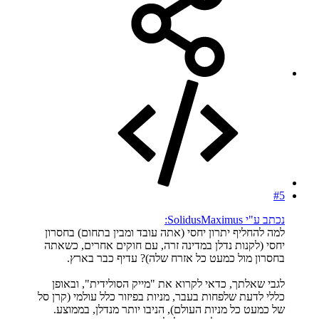
#5
נכתב ע"י SolidusMaximus:
למה להחליף יתרון יחסי (אתה עובד ומבין בתחום) בחסרון
יחסי (לקנות נדלן במדינה זרה, עם חוקים אחרים, כשאתה
בחסרון מול כמעט כל אזרח שלה)? עדיף כבר בארץ.
לגבי שאלתך, כדאי לקרוא את "מייק הסולידית", ובאופן
כללי לדעת שלפחות בעבר, מניות בפיזור כלל עולמי (קרן סל
של כמעט כל מניות העולם), הניבו יותר מנדלן, בממוצע.