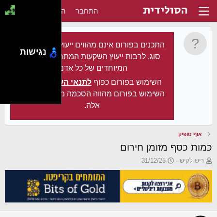
התחבר
הירשם
התכנים בפורום אינם מהווים ייעוץ מקצועי מכל
נגישות
סוג, לרבות ייעוץ השקעות המתחשב בצרכיו
המיוחדים של כל אדם.
השימוש בפורום כפוף
לתנאי השימוש
. עצם
השימוש בפורום מהווה הסכמה מלאה לתנאים
אלה.
אוף טופיק
כמות כסף מזומן חירום
פ
פ
ריש-לקיש
31/12/25
ו
ו
ת
ר
ח
ס
ה
ם
נ
ב
ו
ת