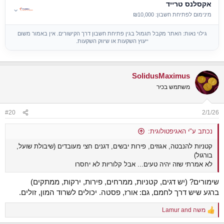
אקסלנס טרייד
⌄
מינימום לפתיחת חשבון: ₪10,000
גילוי נאות: האתר מקבל תגמול בגין פתיחת חשבון דרך הקישורים. אין באמור משום
ייעוץ השקעות או שיווק השקעות.
SolidusMaximus
משתמש בכיר
#20
2/1/26
נכתב ע"י האגיפטולוגית:
קטניות להנבטה, אגוזים, פירות יבשים, דגנים חצי מעובדים (שיבולת שועל,
בורגול)
לא אמרתי שזה יהיה טעים... אבל קלוריות לא יחסרו
שימורים? (יש דגים, קטניות, ממרחים, פירות, ירקות, ממתקים)
ברגע שיש דרך לחמם, גם: אורז, פסטה. יכולים לשרוד המון, זולים.
משה
and
Lamur
R
e