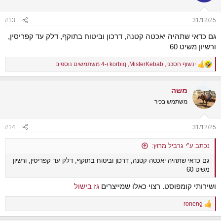
i
o
n
#13
31/12/25
s
:
גם כדאי שתהיה יאכטה קטנה, דרכון וביטוח בתוקף, דלק עד קפריסין,
ורשיון משיט 60
ינשוף חסכני
,
MisterKebab
,
korbiq
ו-4 משתמשים נוספים
R
e
a
משה
c
t
משתמש בכיר
i
o
n
#14
31/12/25
s
:
נכתב ע"י גרביל מרוץ:
גם כדאי שתהיה יאכטה קטנה, דרכון וביטוח בתוקף, דלק עד קפריסין, ורשיון
משיט 60
ושירותי קומפוסט. רצוי כאלו שמייצרים
גז בישול
roneng
R
e