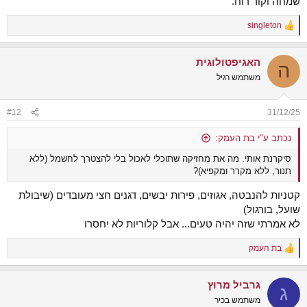
שמחה וקור רוח.
singleton
R
e
a
האגיפטולוגית
c
ה
t
משתמש רגיל
i
o
n
#12
31/12/25
s
:
נכתב ע"י בת העמק:
סיקרנת אותי. מה את מחזיקה שתוכלי לאכול בלי להצטרך לחשמל (ללא
תנור, ללא מקרר ומקפיא)?
קטניות להנבטה, אגוזים, פירות יבשים, דגנים חצי מעובדים (שיבולת
שועל, בורגול)
לא אמרתי שזה יהיה טעים... אבל קלוריות לא יחסרו
בת העמק
R
e
a
גרביל מרוץ
c
ג
t
משתמש בכיר