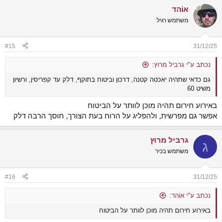
a
אiהד
c
t
משתמש רגיל
i
o
n
#15
31/12/25
s
:
נכתב ע"י גרביל מרוץ:
גם כדאי שתהיה יאכטה קטנה, דרכון וביטוח בתוקף, דלק עד קפריסין, ורשיון
משיט 60
באירוע חירום תהיה מוכן לוותר על הביטוח
אפשר גם מפרשית, ולהפליג על הרוח בעת הצורך, חוסך הרבה דלק
גרביל מרוץ
ג
משתמש בכיר
#16
31/12/25
נכתב ע"י אiהד:
באירוע חירום תהיה מוכן לוותר על הביטוח