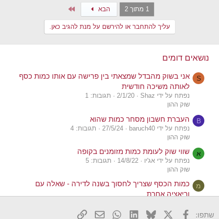
a
Last
1 מתוך 2
הבא
c
t
עליך להתחבר או להירשם על מנת להגיב כאן.
i
o
n
s
נושאים דומים
:
אני בשוק מהבדל שמצאתי בין פרישה עם אותו כמות כסף
S
לאותה משיכה חודשית
נפתח על ידי Shaz
2/1/20
תגובות: 1
שוק ההון
העברת חשבון מסחר כמות שהוא
B
נפתח על ידי baruch40
27/5/24
תגובות: 4
שוק ההון
שווי שוק לעומת כמות מזומנים בקופה
א
נפתח על ידי אג'יו
14/8/22
תגובות: 5
שוק ההון
כמות הכסף שצריך לחסוך בשנה לדירה - שאלה עם
מ
וריאציה אחרת
נפתח על ידי מתחבט
26/5/22
תגובות: 5
נדל"ן
X
פייסבוק
Bluesky
LinkedIn
WhatsApp
דואר אלקטרוני
הוסף קישור
שתפו: