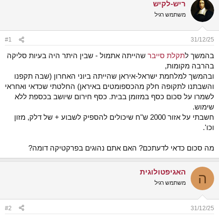
ריש-לקיש
ש
א
א
ר
משתמש רגיל
י
ך
#1
31/12/25
בהמשך ל
תקלת סייבר
שהייתה אתמול - שבין היתר היה בעיות סליקה
בהרבה מקומות,
ובהמשך למלחמת ישראל-איראן שהייתה ביוני האחרון (שבה תקפנו
והשבתנו לתקופה חלק מהכספומטים באיראן) החלטתי שכדאי ואחראי
לשמרו על סכום כסף במזומן בבית. כסף חירום שיושב בכספת ללא
שימוש.
חשבתי על אזור 2000 ש"ח שיכולים להספיק לשבוע + של דלק, מזון
וכו'.
מה סכום כדאי לדעתכם? האם אתם נהוגים בפרקטיקה דומה?
האגיפטולוגית
ה
משתמש רגיל
#2
31/12/25