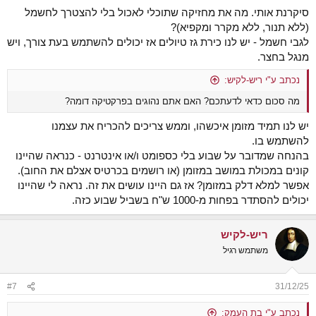
סיקרנת אותי. מה את מחזיקה שתוכלי לאכול בלי להצטרך לחשמל
(ללא תנור, ללא מקרר ומקפיא)?
לגבי חשמל - יש לנו כירת גז טיולים אז יכולים להשתמש בעת צורך, ויש
מנגל בחצר.
נכתב ע"י ריש-לקיש:
מה סכום כדאי לדעתכם? האם אתם נהוגים בפרקטיקה דומה?
יש לנו תמיד מזומן איכשהו, וממש צריכים להכריח את עצמנו
להשתמש בו.
בהנחה שמדובר על שבוע בלי כספומט ו/או אינטרנט - כנראה שהיינו
קונים במכולת במושב במזומן (או רושמים בכרטיס אצלם את החוב).
אפשר למלא דלק במזומן? אז גם היינו עושים את זה. נראה לי שהיינו
יכולים להסתדר בפחות מ-1000 ש"ח בשביל שבוע כזה.
ריש-לקיש
משתמש רגיל
#7
31/12/25
נכתב ע"י בת העמק: