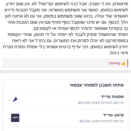
פרצופים, וזה די מגניב. אבל ככה לשימוש יום־יומי? לא. אין שום יתרון
לשימוש במזומן. כאשר אני משתמש באשראי, אני מקבל הטבות ודירוג
האשראי שלי עולה. ברגע שאני משתמש במזומן, אני גם לא אראה לאן
הלך הכסף, גם יש סיכוי שאקבל כסף מזויף וגם אין שום הטבות אחר
כך (נקודות שאפשר להמיר לכסף אמיתי או לקופונים).
הפחד שהחשמל יפסיק לעבוד לא ייפתר על ידי מזומן, שהרי הקופות
בסופרמרקט לא יוכלו לסרוק את המוצרים. גם בחו"ל אני לא רואה
יתרון לשימוש במזומן. הכי עדיף כרטיס אשראי בלי עמלת המרת מט"ח
ודמי ניהול.
roneng
R
e
a
c
t
פתחו חשבון למסחר עצמאי
i
o
פסגות טרייד
n
⌄
s
מינימום לפתיחת חשבון: ₪10,000
:
מיטב טרייד
⌄
מינימום לפתיחת חשבון: ₪5,000