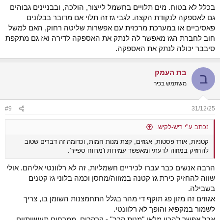
בכלל לא בטוח. מים תלויים בחשמל לייצור, הולכה, ובבניינים גבוהים
גם לאספקה לנקודת הקצה. לגבי גז זה תלוי אם מדובר בבלונים
פאסיביים או במערכת מרכזית עם אפשרות שליטה רחוק, האם למשל
חוב לחברת הגז מאפשר לה לנתק את האספקה לדירה ואז גם מתקפת
סיבבר יכולה לנתק את האספקה.
בת העמק
ב
משתמש בכיר
#9
31/12/25
נכתב ע"י ריש-לקיש:
קטניות, אורז פסטות, אגוזים, קצת מנות חמות, וכדומה זה דברים שטוב
להחזיק במזווה לדעתי ומאפשר עמידות ו'מרווח ספייר'.
הרבה אנשים כבר עברו לכיריים חשמליות, זה לא רלוונטי אליהם. אולי
שווה להחזיק כירת גז קטנה במזווה/מחסן וכמה בלוני גז קטנים
בשבילה.
אגוזים זה מזון פג תוקף די מהר בגלל התחמצנות השומן בו, צריך
לשמור במקפיא והופך לא רלוונטי.
אבל אפשר להכין מלאי "מנות קרב" - קרקרים, ממרחים תעשייתיים,