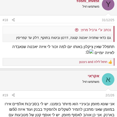
Yoshi_Invest
c
Y
t
משתמש רגיל
i
o
n
#18
31/12/25
s
:
נכתב ע"י גרביל מרוץ:
גם כדאי שתהיה יאכטה קטנה, דרכון וביטוח בתוקף, דלק עד קפריסין
תתפלל שאין ציקלון באותו יום למה זכור לי איזה יאכטה שנאבדה
לאיזה יומיים
חתול לילה
and
ניצנצן
R
e
a
אקראי
c
א
t
משתמש רגיל
i
o
n
#19
2/1/26
s
:
אני שונא מזומן ובעיניי הוא מיותר בזמננו. יש לי בסביבות אלפיים אירו
במזומן שאני מתכנן להמיר לשקלים ולהפקיד בבנק ועוד איזה ₪50
בארנק. אני כן אוהב לאסוף מזומן. יש לי אוסף קטן של מטבעות עם