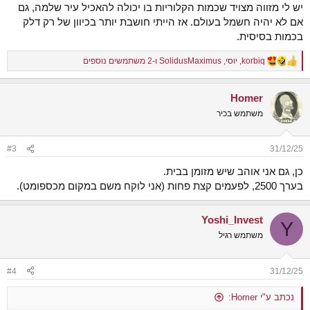
יש לי מזווה מצויד שכמות הקלוריות בו יכולה להאכיל עיר שלמה, גם
אם לא יהיה חשמל בעולם. אז הייתי חושבת יותר בכיוון של רק דלק
בכמות בסיסית.
korbiq
,
יוסי
,
SolidusMaximus
ו-2 משתמשים נוספים
R
e
a
Homer
c
t
משתמש בכיר
i
o
n
#3
31/12/25
s
:
כן, גם אני אוהב שיש מזומן בבית.
בערך 2500, לפעמים קצת פחות (אני לוקח משם במקום מכספומט).
Yoshi_Invest
Y
משתמש רגיל
#4
31/12/25
נכתב ע"י Homer: