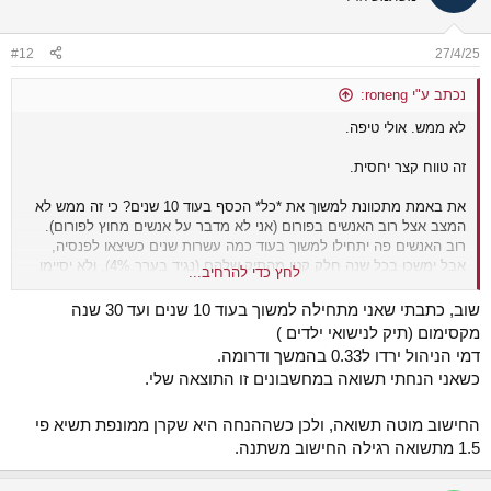
#12
27/4/25
נכתב ע"י roneng:
לא ממש. אולי טיפה.
זה טווח קצר יחסית.
את באמת מתכוונת למשוך את *כל* הכסף בעוד 10 שנים? כי זה ממש לא
המצב אצל רוב האנשים בפורום (אני לא מדבר על אנשים מחוץ לפורום).
רוב האנשים פה יתחילו למשוך בעוד כמה עשרות שנים כשיצאו לפנסיה,
אבל ימשכו בכל שנה חלק קטן מהתיק שלהם (נגיד בערך 4%), ולא יסיימו
לחץ כדי להרחיב...
למשוך מהתיק שלהם בערך עד שהם מתים (שזה בתקווה הרבה הרבה יותר
מ30 שנה מהיום).
שוב, כתבתי שאני מתחילה למשוך בעוד 10 שנים ועד 30 שנה
מקסימום (תיק לנישואי ילדים )
בIRA זה סיפור קצת שונה, שם אין עלויות "מסביב".
דמי הניהול ירדו ל0.33 בהמשך ודרומה.
כשאני הנחתי תשואה במחשבונים זו התוצאה שלי.
נשמע מאוד גבוה.
ממה שאני זוכר מחישובים שנעשו בזמנו, נקודת ה break even היא באזור ה
0.2-0.3%
החישוב מוטה תשואה, ולכן כשההנחה היא שקרן ממונפת תשיא פי
1.5 מתשואה רגילה החישוב משתנה.
לא הבנתי מה מונע ממך לקנות קרנות ממנופות בתיק הרגיל?
דוקא בתיק הרגיל הרבה יותר קל להתמנף, מה שמטה את החישוב עוד יותר