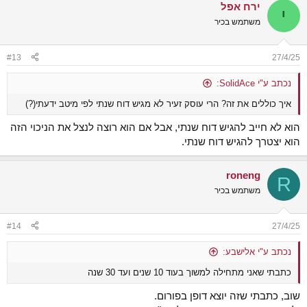
ירח אפל
לטובת התיק הרגיל.
י
משתמש בכיר
#13
27/4/25
נכתב ע"י SolidAce:
איך כוללים את זה? הרי עוסק זעיר לא מגיש דוח שנתי לפי מיטב ידעתי(?)
הוא לא חייב להגיש דוח שנתי, אבל אם הוא רוצה לנצל את הניכוי הזה
הוא יצטרך להגיש דוח שנתי.
roneng
R
משתמש בכיר
#14
27/4/25
נכתב ע"י אלישבע:
כתבתי שאני מתחילה למשוך בעוד 10 שנים ועד 30 שנה
שוב, כתבתי שזה יוצא דופן בפורום.