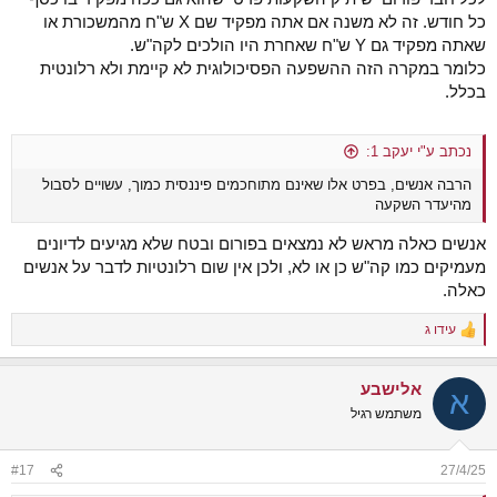
כל חודש. זה לא משנה אם אתה מפקיד שם X ש"ח מהמשכורת או
שאתה מפקיד גם Y ש"ח שאחרת היו הולכים לקה"ש.
כלומר במקרה הזה ההשפעה הפסיכולוגית לא קיימת ולא רלונטית
בכלל.
נכתב ע"י יעקב 1:
הרבה אנשים, בפרט אלו שאינם מתוחכמים פיננסית כמוך, עשויים לסבול
מהיעדר השקעה
אנשים כאלה מראש לא נמצאים בפורום ובטח שלא מגיעים לדיונים
מעמיקים כמו קה"ש כן או לא, ולכן אין שום רלונטיות לדבר על אנשים
כאלה.
עידו ג
R
e
a
אלישבע
c
א
t
משתמש רגיל
i
o
n
#17
27/4/25
s
: