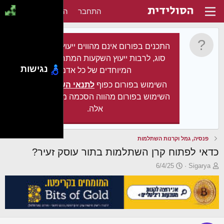
התחבר
הירשם
התכנים בפורום אינם מהווים ייעוץ מקצועי מכל
סוג, לרבות ייעוץ השקעות המתחשב בצרכיו
נגישות
המיוחדים של כל אדם.
השימוש בפורום כפוף
לתנאי השימוש
. עצם
השימוש בפורום מהווה הסכמה מלאה לתנאים
אלה.
פנסיה, גמל וקרנות השתלמות
כדאי לפתוח קרן השתלמות בתור עוסק זעיר?
פ
פ
6/4/25
Sigarya
ו
ו
ת
ר
ח
ס
ה
ם
נ
ב
ו
ת