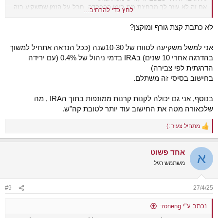
אם זה לא עוזר לך מבחינת מס בזמן ההפקדה, חבל על הזמן שתשקיע בזה.
לחץ כדי להרחיב...
כי דמי הניהול יעלו לך יותר מאותה הטבה.
לא כתבת קצת גורף ומוקצן?
אני למשל משקיעה לטווח של 10-30שנה (ככל הנראה אתחיל למשוך
בהדרגה אחרי 10 שנים) בIRA בדמי ניהול של 0.4% (עם ירידה
הדרגתית לפי צבירה)
בחישוב בסיסי זה משתלם.
בנוסף, אני גם יכולה לקנות קרנות ממונפות בתוך הIRA , מה
שלכאורה מטה את החישוב עוד יותר לטובת קה"ש.
מתחיל צעיר :)
R
e
a
אחד פשוט
c
א
t
משתמש רגיל
i
o
n
#9
27/4/25
s
:
נכתב ע"י roneng: