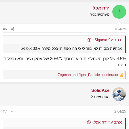
a
ירח אפל
c
י
t
משתמש בכיר
i
o
n
#6
18/4/25
s
:
נכתב ע"י Sigarya:
מבחינת מס זה לא עוזר לי כי ההוצאות הן בכל מקרה 30% אוטומטי.
4.5% של קרן השתלמות היא בנוסף ל־30% של עסק זעיר, ולא נכללים
בהם
Zegman
and
fliper
,
Particle accelerator
R
e
a
SolidAce
c
t
משתמש רגיל
i
o
n
#7
27/4/25
s
:
נכתב ע"י ירח אפל: