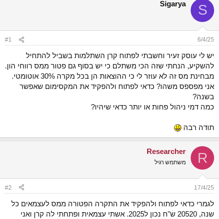
Sigarya
ש
א
S
א
ר
י
ך
#1
6/4/25
יש לי עוסק זעיר וחשבתי לפתוח קרן השתלמות בשביל להתחיל
להשקיע, הנחתי שזה הכי משתלם כי יש בסוף גם פטור ממס רווחי הון.
מבחינת מס זה לא עוזר לי כי ההוצאות הן בכל מקרה 30% אוטומטי.
אני מפספס משהו? כדאי לפתוח ולהפקיד את המקסימום שאפשר
בשנה?
כמה דמי ניהול פחות או יותר כדאי שיהיו?
תודה רבה
Researcher
R
משתמש רגיל
#2
17/4/25
לגמרי כדאי לפתוח ולהפקיד את התקרה הפטורה ממס לעצמאים כל
שנה, 20520 ש"ח נכון ל2025. אשתי עצמאית ופתחתי לה קרן ואני