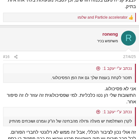
בתיק.
Particle accelerator
and
שלומו
R
e
a
roneng
c
R
t
משתמש בכיר
i
o
n
#16
27/4/25
s
:
נכתב ע"י יעקב 1:
תזכור לקחת בעצות שלך גם את הפן הפסיכולוגי.
אני לא פסיכולוג.
התשובות שלי הן נטו כלכליות. למי שפסיכולוגית זה עוזר לו זה סיפור
אחר.
נכתב ע"י יעקב 1:
לקרן השתלמות יש מעלה גדולה מהבחינה של הו''ק וגמרנו ושוכחים מהתיק
זה אולי נכון לציבור הכללי, אבל זה ממש לא רלונטי לחברי הפורום.
לכל חבר פורום יש תיק השקעות פרטי שהוא גם ככה מפקיד בו כסף