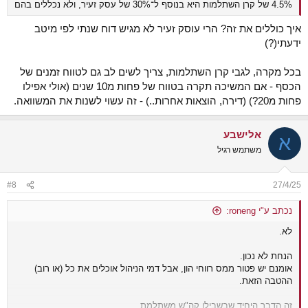
4.5% של קרן השתלמות היא בנוסף ל־30% של עסק זעיר, ולא נכללים בהם
איך כוללים את זה? הרי עוסק זעיר לא מגיש דוח שנתי לפי מיטב
ידעתי(?)
בכל מקרה, לגבי קרן השתלמות, צריך לשים לב גם לטווח זמנים של
הכסף - אם המשיכה תקרה בטווח של פחות מ10 שנים (אולי אפילו
פחות מ20?) (דירה, הוצאות אחרות..) - זה עשוי לשנות את המשוואה.
אלישבע
א
משתמש רגיל
#8
27/4/25
נכתב ע"י roneng:
לא.
הנחת לא נכון.
אומנם יש פטור ממס רווחי הון, אבל דמי הניהול אוכלים את כל (או רוב)
ההטבה הזאת.
זה הדבר היחיד שבשבילו קה"ש משתלמת.