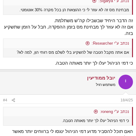
נכתב ע"י Sigarya:
מבחינת מס זה לא עוזר לי כי ההוצאות הן בכל מקרה 30% אוטומטי.
זה הדבר היחיד שבשבילו קה"ש משתלמת.
אם זה לא עוזר לך מבחינת מס בזמן ההפקדה, חבל על הזמן שתשקיע
בזה.
נכתב ע"י Researcher:
אם אתה מקבל הטבה של להשקיע בלי לשלם מס רווחי הון, למה לא?
כי דמי הניהול יעלו לך יותר מאותה הטבה.
יובל ממודיעין
י
משתמש רגיל
#4
18/4/25
נכתב ע"י roneng:
כי דמי הניהול יעלו לך יותר מאותה הטבה.
האם תוכל להסביר מדוע דמי הניהול ינגסו לי ברווחים יותר מאשר