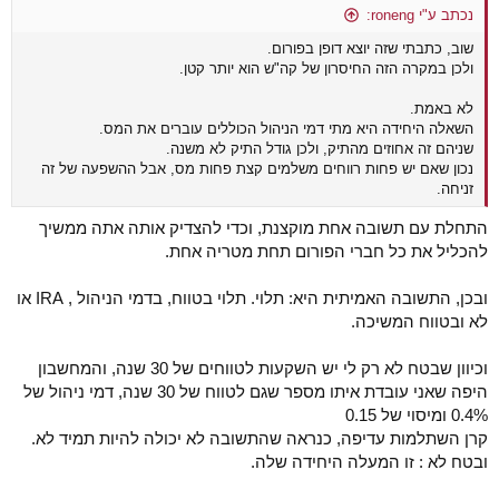
נכתב ע"י roneng:
שוב, כתבתי שזה יוצא דופן בפורום.
ולכן במקרה הזה החיסרון של קה"ש הוא יותר קטן.
לא באמת.
השאלה היחידה היא מתי דמי הניהול הכוללים עוברים את המס.
שניהם זה אחוזים מהתיק, ולכן גודל התיק לא משנה.
נכון שאם יש פחות רווחים משלמים קצת פחות מס, אבל ההשפעה של זה
זניחה.
התחלת עם תשובה אחת מוקצנת, וכדי להצדיק אותה אתה ממשיך
להכליל את כל חברי הפורום תחת מטריה אחת.
ובכן, התשובה האמיתית היא: תלוי. תלוי בטווח, בדמי הניהול , IRA או
לא ובטווח המשיכה.
וכיוון שבטח לא רק לי יש השקעות לטווחים של 30 שנה, והמחשבון
היפה שאני עובדת איתו מספר שגם לטווח של 30 שנה, דמי ניהול של
0.4% ומיסוי של 0.15
קרן השתלמות עדיפה, כנראה שהתשובה לא יכולה להיות תמיד לא.
ובטח לא : זו המעלה היחידה שלה.