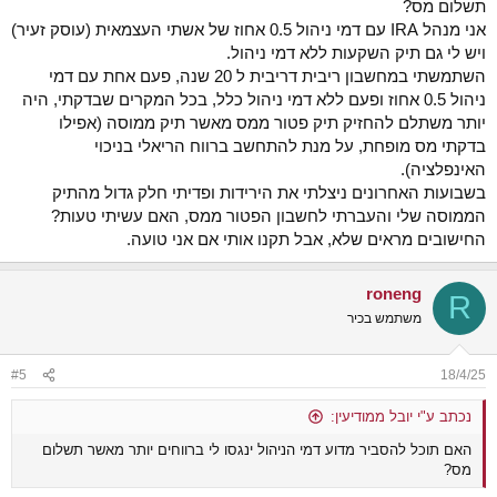
תשלום מס?
אני מנהל IRA עם דמי ניהול 0.5 אחוז של אשתי העצמאית (עוסק זעיר)
ויש לי גם תיק השקעות ללא דמי ניהול.
השתמשתי במחשבון ריבית דריבית ל 20 שנה, פעם אחת עם דמי
ניהול 0.5 אחוז ופעם ללא דמי ניהול כלל, בכל המקרים שבדקתי, היה
יותר משתלם להחזיק תיק פטור ממס מאשר תיק ממוסה (אפילו
בדקתי מס מופחת, על מנת להתחשב ברווח הריאלי בניכוי
האינפלציה).
בשבועות האחרונים ניצלתי את הירידות ופדיתי חלק גדול מהתיק
הממוסה שלי והעברתי לחשבון הפטור ממס, האם עשיתי טעות?
החישובים מראים שלא, אבל תקנו אותי אם אני טועה.
roneng
R
משתמש בכיר
#5
18/4/25
נכתב ע"י יובל ממודיעין:
האם תוכל להסביר מדוע דמי הניהול ינגסו לי ברווחים יותר מאשר תשלום
מס?