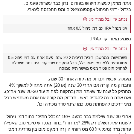
אתה מוזמן לעשות חיפוש בפורום. נדון כבר עשרות פעמים.
בגדול - דמי הניהול אקספוננציאלים ומס ההכנסה לינארי.
נכתב ע"י יובל ממודיעין:
אני מנהל IRA עם דמי ניהול 0.5 אחוז
נשמע מאוד יקר לIRA.
נכתב ע"י יובל ממודיעין:
השתמשתי במחשבון ריבית דריבית ל 20 שנה, פעם אחת עם דמי ניהול 0.5
אחוז ופעם ללא דמי ניהול כלל, בכל המקרים שבדקתי, היה יותר משתלם
להחזיק תיק פטור ממס מאשר תיק ממוסה
מעולה. עכשיו תבדוק מה קורה אחרי 30 שנה.
ותבדוק מה קורה אם אחרי 30 שנה (או 20) אתה מתחיל למשוך 4%
מהתיק כל שנה עד שאתה מת (בתקווה לפחות עוד 20-30 שנה אח"כ).
ואם אתה רוצה להגדיל ראש - תבדוק מה קורה אם אתה משתמש בכל
מיני דרכים להפחתת מס, כמו שינוי סדר מכירה וכו'.
אחרי 30 שנה שילמת כבר כמעט 15% *מכלל התיק* בתור דמי ניהול.
לעומת זאת תשלם רק 25% *מהרווח* בתור מס, ויש סיכוי טוב שאפילו
פחות מזה (מעל גיל 60 מס רווחי הון זה המקסימום בין מדרגת המס