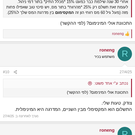
אחרי 30 שנה שילמת כבר כמעט 15% *מכלל התיק* בתור דמי ניהול.
לעומת זאת תשלם רק 25% *מהרווח* בתור מס, ויש סיכוי טוב שאפילו פחות
מזה (מעל גיל 60 מס רווחי הון זה
המקסימום
בין מדרגת המס שלך ל25%).
התכוונת אולי המינימום? (לפי ההקשר)
roneng
R
e
a
roneng
c
R
t
משתמש בכיר
i
o
n
#10
27/4/25
s
:
נכתב ע"י אחד פשוט:
התכוונת אולי המינימום? (לפי ההקשר)
צודק. טעות שלי.
התשלום הוא המקסימלי מבין השניים, המדרגה היא המינימלית.
נערך לאחרונה ב:
27/4/25
roneng
R