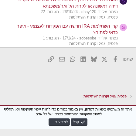
S
דירה ראשונה או לקחת הלוואה/משכנתא
נפתח על ידי shay120
26/10/24
תגובות: 22
פנסיה, גמל וקרנות השתלמות
קרן השתלמות IRA חדשה עם הפקדות לעצמאי - איפה
S
כדאי לפתוח?
נפתח על ידי sobesobe
17/1/24
תגובות: 1
פנסיה, גמל וקרנות השתלמות
האם כדאי לפתוח קרן השתלמות לעצמאי?
I
X
פייסבוק
Bluesky
LinkedIn
WhatsApp
דואר אלקטרוני
הוסף קישור
נפתח על ידי Investoril
19/11/23
תגובות: 14
שתפו:
פנסיה, גמל וקרנות השתלמות
עבודה חדשה - האם כדאי לפתוח קרן השתלמות נוספת או
D
להשאר עם הקיימת?
נפתח על ידי d.ariel
4/4/18
תגובות: 5
שוק ההון
פנסיה, גמל וקרנות השתלמות
כדאי לפתוח 3 קרנות כספיות? (בלוג: מרגע זה אתם טובים
I
בכסף)
Xenforo Classic
עברית (he_IL)
אתר זה משתמש בעוגיות דפדפן. אין באמור בפורום כדי להוות ייעוץ השקעות ו/או תחליף
נפתח על ידי Idiom
4/10/25
תגובות: 9
לייעוץ השקעות המתחשב בצרכיו של כל אדם.
דיוני עומק על פוסטים מהבלוג
צור קשר
נגישות
תקנון הפורום
מדיניות פרטיות
עזרה
חזרה לבלוג
קבל
למד עוד.…
R
האם כדאי לפתוח חשבון בנק ב US עבור השקעות נדלן
E
S
והחזר מס
S