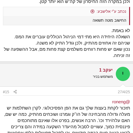
ולכן במקרה הזה החיסרון של קה"ש הוא יותר קטן.
נכתב ע"י אלישבע:
החישוב מוטה תשואה
לא באמת.
השאלה היחידה היא מתי דמי הניהול הכוללים עוברים את המס.
שניהם זה אחוזים מהתיק, ולכן גודל התיק לא משנה.
נכון שאם יש פחות רווחים משלמים קצת פחות מס, אבל ההשפעה של
זה זניחה.
יעקב 1
י
משתמש בכיר
#15
27/4/25
@roneng
תזכור לקחת בעצות שלך גם את הפן הפסיכולוגי. לקרן השתלמות יש
מעלה גדולה מהבחינה של הו''ק וגמרנו ושוכחים מהתיק, כמה יש שם,
האם עלה/ירד וכו'. הרבה אנשים, בפרט אלו שאינם מתוחכמים
פיננסית כמוך, עשויים לסבול מהיעדר השקעה במידה והם צריכים
לבצע קנייה פעם בכמה חודשים, וכן לסבול מפעולות בלתי אחראיות