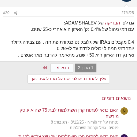
#20
27/4/25
גם לפי
הבדיקה
של ADAMSHALEV:
עם דמי ניהול של 0.4% נק' האיזון היא אחרי כ-35 שנים.
0.4 מקבלים בIRA של גלובל נט כנקודת פתיחה , עם צבירה גדולה
יותר דמי הניהול יכולים לרדת עד ל0.25%
ואז נקודת האיזון היא 50+ שנה, מתאימה להרבה מאד אנשים .
Last
1 מתוך 2
הבא
עליך להתחבר או להירשם על מנת להגיב כאן.
נושאים דומים
האם כדאי לפתוח קרן השתלמות לבת 75 שהיא עוסק
N
מורשה
נפתח על ידי nimib
8/12/25
תגובות: 8
פנסיה, גמל וקרנות השתלמות
האם כדאי לפתוח קרן השתלמות של 380 אל"ש לקנית