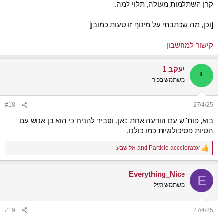
קרן השתלמות מעולה, תלוי למה.
[וכן, מה שכתבתי על מינוף זו טעות כמובן]
קישור למחשבון
יעקב 1
י
משתמש בכיר
#18
27/4/25
בוא, פות''ש עם הודעה אחת כאן. וסביר להניח כי הוא בן אנוש עם
הטיות פסיכולוגיות כמו כולנו.
Particle accelerator
and
אלישבע
R
e
a
Everything_Nice
c
E
t
משתמש רגיל
i
o
n
#19
27/4/25
s