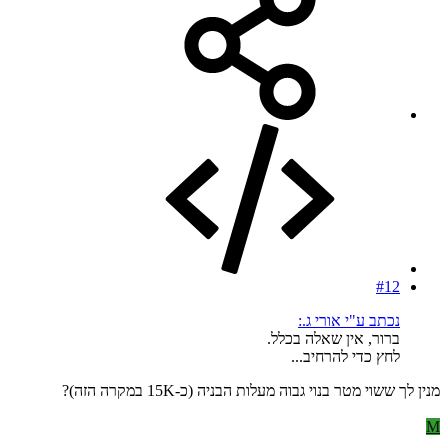
#12
נכתב ע"י אורי ג.:
ברור, אין שאלה בכלל.
לחץ כדי להרחיב...
מנין לך ששוי מטר בנוי גבוה מעלות הבניה (כ-15K במקרה הזה)?
M