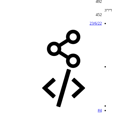
492
דירוג
452
23/6/22
#4