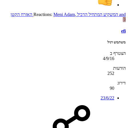
and
המשקיע המתחיל הדביל
,
Meni Adam
Reactions:
האזרח הקטן
E
efi
משתמש רגיל
הצטרף ב
4/9/16
הודעות
252
דירוג
90
23/6/22