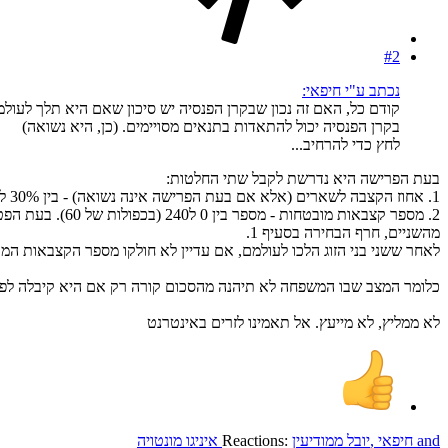
#2
נכתב ע"י חיפאי:
קודם כל, האם זה נכון שבקרן הפנסיה יש סיכון שאם היא תלך לע
בקרן הפנסיה יכול להתאדות בתנאים מסויימים. (כן, היא נשואה)
לחץ כדי להרחיב...
בעת הפרישה היא נדרשת לקבל שתי החלטות:
1. אחוז הקצבה לשארים (אלא אם בעת הפרישה אינה נשואה) - בין 30% ל100%. זה האחוז מהקצבה שלה שיינתן לאלמן מרגע פטירתה ועד לפטירת האלמן, בתנאי כמובן שבן הזוג יילך לעולמו אחריה.
מהשניים, חרף הבחירה בסעיף 1.
לאחר ששני בני הזוג הלכו לעולמם, אם עדיין לא חולקו מספר הקצבאות המ
כלומר המצב שבו המשפחה לא תיהנה מהסכום קורה רק אם היא קיבלה לפ
לא ממליץ, לא מייעץ. אל תאמינו לזרים באינטרנט
and
חיפאי
,
יובל ממודיעין
Reactions:
איניגו מונטויה