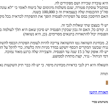
היא עובדת שכירה ושם מפקידים לה.
במקביל עוסקת פטורה, שגם משלמת מינימום של ביטוח לאומי כי "לא עונה
סה"כ ההכנסות שלה כעצמאית זה כ 100,000 בשנה.
האם החיסכון במס על הפקדות לפנסיה הופך את ההפקדה לכדאית בכל מק
יש לי בעצם שתי שאלות לגבי זה.
1. קודם כל, האם זה נכון שבקרן הפנסיה יש סיכון שאם היא תלך לעולמ
הפנסיה יכול להתאדות בתנאים מסויימים. (כן, היא נשואה)
2. מבחינת השוואה נטו ההשוואה צריכה להיות לעומת הפקדת הכסף להשקעה בשוק ההון.
נניח שבשני המקרים הכסף יושקע במדד מניות זהה כלשהו, כדי להקל על הח
יש לה אופק של כ 15 שנה עד הפנסיה. והצבירה שלה כרגע מאוד נמוכה.
דמי הניהול - נגיד, קצת מתחת לממוצע.
השאלה היא רק לגבי כדאיות מבחינת מיסוי. כי יש לה כבר תיק השקעות נא
תודה
ה
האזרח הקטן
משתמש בכיר