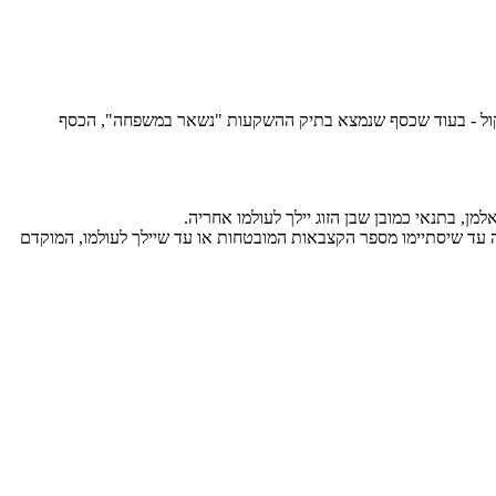
שיקול - בעוד שכסף שנמצא בתיק ההשקעות "נשאר במשפחה", הכסף
 מובטחות - מספר בין 0 ל240 (בכפולות של 60). בעת הפטירה במידה ועדיין נותרו קצבאות מובטחות, האלמן ימשיך לקבל 100% קצבה עד שיסתיימו מספר הקצבאות המובטחות או עד שיילך לעולמו, המוקדם