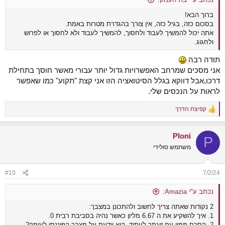
ברוך הבא!
בסכום כזה, בגיל כזה, אין צורך בהגדרת מטרות באמת.
אתה יכול להמשיך לעבוד ולחסוך, להמשיך לעבוד ולא לחסוך או לפרוש
ולחגוג.
תודה רבה
אני מסכים שמרחב האפשרויות גדול יותר עבורי מאשר חוסך בתחילת
דרכו,אבל דווקא בגלל הסיטואציה הזו אני קצת "תקוע" כמו שאפשר
לראות על הנכסים שלי.
קפיצת הדרך
R
e
a
Ploni
c
P
t
משתמש סולידי
i
o
n
#10
7/2/24
s
:
נכתב ע"י Amazia:
2 נקודות שאתה צריך לחשוב ולהתכונן במצבך:
1. איך להשקיע את ה 6.67 מליון כאשר נהיה בסביבת רבית 0.
2. הסכם ממון עם זוגתך לעתיד, היא יודעת על מצבך הפיננסי לעומק?