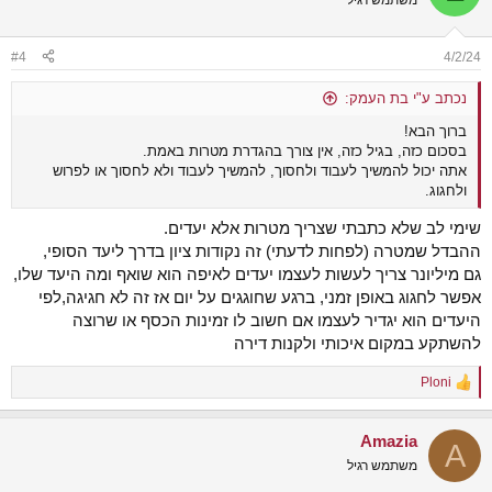
משתמש רגיל
i
o
n
#4
4/2/24
s
:
נכתב ע"י בת העמק:
ברוך הבא!
בסכום כזה, בגיל כזה, אין צורך בהגדרת מטרות באמת.
אתה יכול להמשיך לעבוד ולחסוך, להמשיך לעבוד ולא לחסוך או לפרוש
ולחגוג.
שימי לב שלא כתבתי שצריך מטרות אלא יעדים.
ההבדל שמטרה (לפחות לדעתי) זה נקודות ציון בדרך ליעד הסופי,
גם מיליונר צריך לעשות לעצמו יעדים לאיפה הוא שואף ומה היעד שלו,
אפשר לחגוג באופן זמני, ברגע שחוגגים על יום אז זה לא חגיגה,לפי
היעדים הוא יגדיר לעצמו אם חשוב לו זמינות הכסף או שרוצה
להשתקע במקום איכותי ולקנות דירה
Ploni
R
e
a
Amazia
c
A
t
משתמש רגיל
i