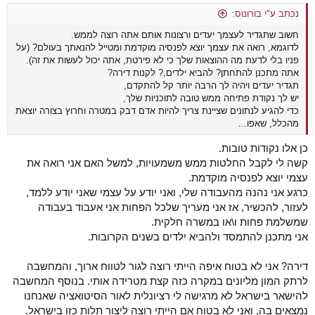
:
נכתב ע"י בורונוס:
חשוב שתגדיר לעצמך יעדים ורצונות אותם אתה רוצה לממש.
לדוגמא, רואה את עצמך יוצא לפנסיה מוקדמת ומטייל להנאתך בעולם? (על
פניו בלי לדעת מה ההוצאות שלך כי לא פירטת, אתה יכול לעשות את זה).
אתה מתכנן להתחתן? להביא ילדים,? לקנות דירה?
תגדיר יעדים ויהיה לך הרבה יותר קל להתקדם,
יש לך נקודת פתיחה ממש טובה לתוכניות שלך,
כדי להגיע לנתונים שציינת צריך להיות אדם דבק במטרה וחרוץ בצורה יוצאת
מהכלל, שאפו...
כן אלו נקודות טובות.
קשה לי לקבל החלטות ממש משמעויות, למשל האם אני רואה את
עצמי יוצא לפנסיה מוקדמת.
כרגע אני נהנה מהעבודה שלי, ואני יודע על עצמי שאני יודע ללמד,
לעזור, להכשיר, אז אני מעריך שלכל הפחות אני אעבוד בעבודה
שמשלמת פחות ו\או במשרה חלקית.
אני מתכנן להתמסד ולהביא ילדים בשנים הקרובות.
דירה? אני לא בטוח איפה הייתי רוצה לגור לטווח ארוך, והמחשבה
לרתק המון מליונים במקרה כזה קצת מטרידה אותי. בנוסף המחשבה
להישאר בישראל לא מרגישה לי רציונלית לאור הסיטואציה שאנחנו
נמצאים בה, ואני לא בטוח אם הייתי רוצה ליצור תלות כזו בישראל.