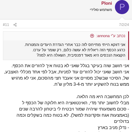
Ploni
P
משתמש סולידי
#11
7/2/24
נכתב ע"י annona:
אני דווקא הייתי מתייחס לזה כבר אחרי הגדרת היעדים והמטרות.
כרגע הכסף הזה ריאלית לא עושה כלום, רק שומר על ערכו.
הקצאת הנכסים היא מאוד דפנסיבית, השאלה היא למה?
אני חושב שזה בעיקר בגלל שאני לא בטוח איך להזרים את הכסף.
אני חושב שאני יכול להזרים עוד למניות, אבל לפי אחד מכללי האצבע,
של, הסיכוי שבשלב מסויים אני אעבד חצי מהסכום, אני לא מרגיש
ממש בנוח להשקיע יותר מ-3-4 מליון ש"ח.
לכן המחשבה היא מה הלאה.
מבלי לחשוב יותר מדי, האינטואציה היא חלוקה של הכסף ל
- סכום משמעותי שיהיה שמור ויבטיח לי ביטחון להרבה שנים
(באמצעות אגח ופקדונות למשל). לא בטוח כמה בשקלים וכמה
בדולרים
- נדלן מניב בארץ