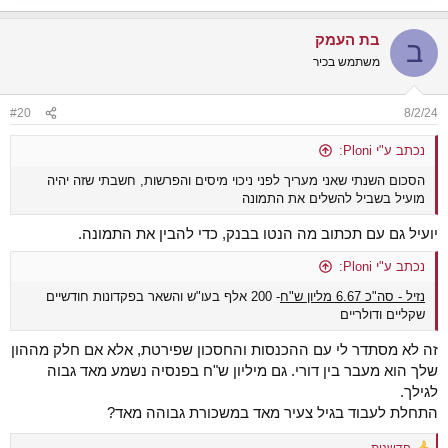
בת העמק
ב
משתמש בכיר
#20
8/2/24
נכתב ע"י Ploni:
הסכום השנתי שאני מעריך לפני ניכוי מיסים והפרשות, חשבתי שזה יהיה
מועיל בשביל להשלים את התמונה
יועיל גם עם תכתוב מה הנטו בבנק, כדי להבין את התמונה.
נכתב ע"י Ploni:
נזיל - סה"כ 6.67 מליון ש"ח
- 200 אלף בעו"ש והשאר בפקדונות חודשיים
שקליים ודולריים
זה לא מסתדר לי עם ההכנסות והחסכון שפירטת, אלא אם חלק מההון
שלך הוא מעבר בין דורי. גם מיליון ש"ח בפנסיה נשמע מאד גבוה
לגילך.
התחלת לעבוד בגיל צעיר מאד במשכורת גבוהה מאד?
חדשנות