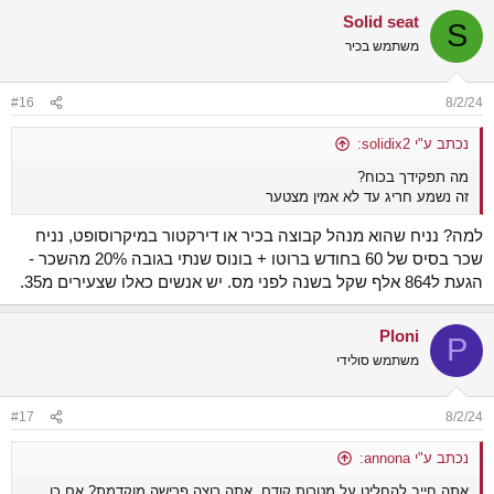
Solid seat
S
משתמש בכיר
#16
8/2/24
נכתב ע"י solidix2:
מה תפקידך בכוח?
זה נשמע חריג עד לא אמין מצטער
למה? נניח שהוא מנהל קבוצה בכיר או דירקטור במיקרוסופט, נניח
שכר בסיס של 60 בחודש ברוטו + בונוס שנתי בגובה 20% מהשכר -
הגעת ל864 אלף שקל בשנה לפני מס. יש אנשים כאלו שצעירים מ35.
Ploni
P
משתמש סולידי
#17
8/2/24
נכתב ע"י annona:
אתה חייב להחליט על מטרות קודם, אתה רוצה פרישה מוקדמת? אם כן