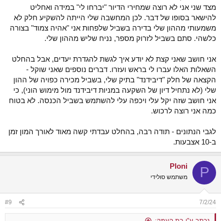
מצד שני אני לא רוצה שמחירי הדיור "יברחו לי" במידה ואחליט
להישאר בסופו של דבר. לכן המחשבה שלי הייתה להשקיע חלק לא
משמעותי מההון שלי בדירה בשביל שלפחות אני "אהיה צמוד" בצורה
כלשהי. סתם בשביל לזרוק מספר, נניח שליש מההון שלי.
אני חושב שאני קצת לא יודע איך לגשת להגדרת יעדים, אבל בהחלט
השאלות האלו עברו לי בראש ועזרו. דברים נוספים שאני שוקל -
הקצאה של חלק "דיבידנד" בתיק שלי, בשביל מכירה כפויה של ההון
שלי (לא נתחיל דיון של השקעה במניות דיבידנד מול מימוש הוני), כי
אני חושב שזה יקל עלי ויכפה עלי להשתמש בשביל הכנסה. לא בטוח
כמה אני רוצה לרכוש.
לגבי הנתונים - תודה רבה, בהחלט עבדתי קשה מאוד לאורך המון זמן
ב-10 אצבעות.
Ploni
P
משתמש סולידי
#9
7/2/24
נכתב ע"י בת העמק: