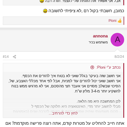
אבל אני אשאיר את הזוגיות שלי לעצמי. תודה רבה
כמובן, חשבתי בקול רם ,לא ציפיתי לתשובה
Ploni
R
e
a
annona
c
A
t
משתמש בכיר
i
o
n
#14
8/2/24
s
:
נכתב ע"י Ploni:
אני חושב שזה בעיקר בגלל שאני לא בטוח איך להזרים את הכסף.
אני חושב שאני יכול להזרים עוד למניות, אבל לפי אחד מכללי האצבע, של,
הסיכוי שבשלב מסויים אני אעבד חצי מהסכום, אני לא מרגיש ממש בנוח
להשקיע יותר מ-3-4 מליון ש"ח.
לכן המחשבה היא מה הלאה.
מבלי לחשוב יותר מדי, האינטואציה היא חלוקה של הכסף ל
- סכום משמעותי שיהיה שמור ויבטיח לי ביטחון להרבה שנים (באמצעות
לחץ כדי להרחיב...
אגח ופקדונות למשל). לא בטוח כמה בשקלים וכמה בדולרים
- נדלן מניב בארץ
אתה חייב להחליט על מטרות קודם, אתה רוצה פרישה מוקדמת? אם
- נדלן מניב בחול (מנוהל בלי התעסקות)