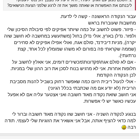
ליבנתם את האפשרות או שאתה מושך את זה לרגע שלפני הצעת הנישואים?
עבור הנקודה הראשונה - קשה לי לדעת.
מחשבות שעוברות בראש
- פיזור. פשוט לחשוב על כמה שיותר אפיקים לפי סיבולת הסיכון שלי
ולפזר. נדלן בארץ, אולי נדלן בחול (משתעשע במחשבה לא חושב שזה
יקרה), מניות דיבידנד, סולם אגח, ואולי אפילו אפיקים לא סחירים
(שממה שקראתי פה בפורום לא משהו שמומלץ לכל אחד, קצת
נרתעתי).
- אם לא סולם אגח\פקדונות\מכשירים דומים, אני אאלץ לחשוב על
חלופות אחרות. אני לא מרגיש בנוח לסכן את רוב ההון שלי במניות.
לכן הנקודה הקודמת
- אולי לנעול ריבית היום כמה שאפשר רחוק בשביל להנות מסביבת
הריבית (לא יודע אם מה שכתבתי בכלל הגיוני)
אני חושב שזאת נקודה מאוד חשובה ואני אצטער עליה אם לא אפעל
עכשיו כאשר יש לי אפשרות.
בנוגע לנקודה השניה - אני חושב שזו נקודה מאוד חשובה וברור לי
למה כדאי להציף אותה, אבל אני אשאיר את הזוגיות שלי לעצמי. תודה
רבה