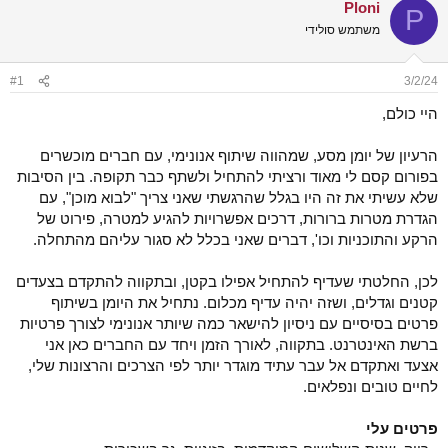
Ploni
ש
א
P
א
ר
משתמש סולידי
י
ך
#1
3/2/24
היי כולם,
הרעיון של יומן מסע, שמהווה שיתוף אנונימי, עם חברים מוכשרים
בפורום קסם לי מאוד ורציתי להתחיל ולשתף כבר תקופה. בין הסיבות
שלא עשיתי את זה היו בגלל שהרגשתי שאני צריך "לבוא מוכן", עם
הגדרת מטרות ברורות, דרכים אפשרויות להגיע למטרה, פירוט של
הרקע והתוכניות וכו', דברים שאני בכלל לא סגור עליהם מהתחלה.
לכן, החלטתי שעדיף להתחיל אפילו בקטן, ובתקווה להתקדם בצעדים
קטנים וגדלים, ושזה יהיה עדיף מכלום. נתחיל את היומן בשיתוף
פרטים בסיסיים עם ניסיון להישאר כמה שיותר אנונימי לצורך פרטיות
ברשת האינטרנט. בתקווה, לאורך הזמן ויחד עם החברים כאן אני
אצעד ואתקדם אל עבר עתיד מוגדר יותר לפי הצרכים והרצונות שלי,
לחיים טובים ונפלאים.
פרטים עלי