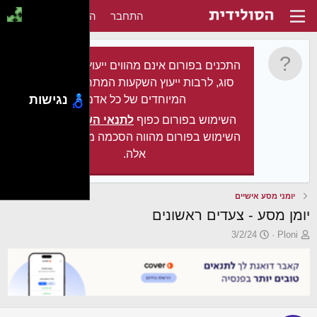
התחבר
הירשם
התכנים בפורום אינם מהווים ייעוץ מקצועי מכל
סוג, לרבות ייעוץ השקעות המתחשב בצרכיו
נגישות
המיוחדים של כל אדם.
השימוש בפורום כפוף
לתנאי השימוש
. עצם
השימוש בפורום מהווה הסכמה מלאה לתנאים
אלה.
יומני מסע אישיים
יומן מסע - צעדים ראשונים
פ
פ
3/2/24
Ploni
ו
ו
ת
ר
ח
ס
ה
ם
נ
ב
ו
ת