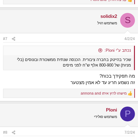
R
e
a
solidix2
c
S
t
משתמש רגיל
i
o
n
#7
4/2/24
s
:
נכתב ע"י Ploni:
שכיר בהייטק בחברה ציבורית. הכנסה שנתית ממשכורת ובונוסים (בלי
מניות) של 800-900 אלף ש"ח לפני מיסים
מה תפקידך בכוח?
זה נשמע חריג עד לא אמין מצטער
מישהו לרוץ איתו
and
annona
R
e
a
Ploni
c
P
t
משתמש סולידי
i
o
n
#8
7/2/24
s