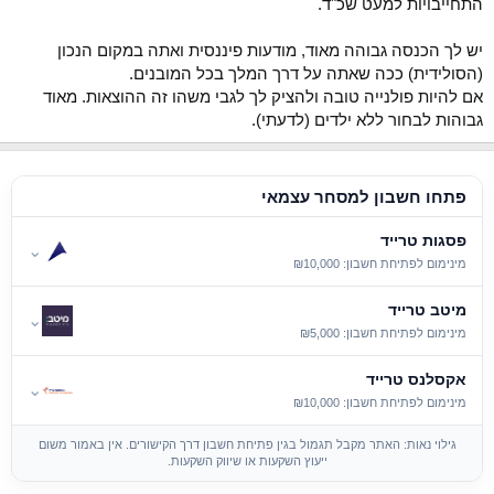
התחייבויות למעט שכ"ד.
יש לך הכנסה גבוהה מאוד, מודעות פיננסית ואתה במקום הנכון
(הסולידית) ככה שאתה על דרך המלך בכל המובנים.
אם להיות פולנייה טובה ולהציק לך לגבי משהו זה ההוצאות. מאוד
גבוהות לבחור ללא ילדים (לדעתי).
פתחו חשבון למסחר עצמאי
פסגות טרייד
⌄
מינימום לפתיחת חשבון: ₪10,000
מיטב טרייד
⌄
מינימום לפתיחת חשבון: ₪5,000
אקסלנס טרייד
⌄
מינימום לפתיחת חשבון: ₪10,000
גילוי נאות: האתר מקבל תגמול בגין פתיחת חשבון דרך הקישורים. אין באמור משום
ייעוץ השקעות או שיווק השקעות.