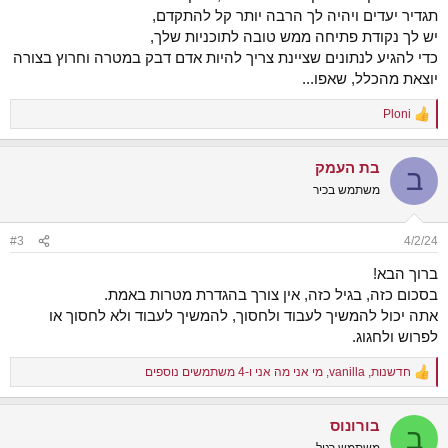
תגדיר יעדים ויהיה לך הרבה יותר קל להתקדם,
יש לך נקודת פתיחה ממש טובה לתוכניות שלך,
כדי להגיע לנתונים שציינת צריך להיות אדם דבק במטרה וחרוץ בצורה
יוצאת מהכלל, שאפו...
Ploni
R
e
a
בת העמק
c
ב
t
משתמש בכיר
i
o
n
#3
4/2/24
s
:
ברוך הבא!
בסכום כזה, בגיל כזה, אין צורך בהגדרת מטרות באמת.
אתה יכול להמשיך לעבוד ולחסוך, להמשיך לעבוד ולא לחסוך או
לפרוש ולחגוג.
חדשנות
,
vanilla
,
מי אני מה אני
ו-4 משתמשים נוספים
R
e
a
בורונוס
c
ב
t