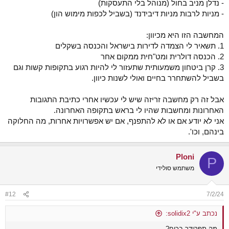
- נדלן מניב בחול (מנוהל בלי התעסקות)
- מניות לרבות מניות דיבידנד (בשביל לכפות מימוש הון)
המחשבה הזו היא מכיוון:
1. תשאיר לי הצמדה לדירות בישראל והכנסה בשקלים
2. הכנסה דולרית ומט"חית ממקום אחר
3. קרן ביטחון משמעותית שתעזור לי להיות רגוע בתקופות קשות וגם
בשביל להשתחרר בחיים ואולי לשנות כיוון.
אבל זה רק מחשבה זריזה שיש לי עכשיו אחרי כתיבת התגובות
האחרונות ומחשבות שהיו לי בראש בתקופה האחרונה.
אני לא יודע אם או לא להתפנף, אם יש אפשרויות אחרות, מה החלוקה
בינהם, וכו'.
Ploni
P
משתמש סולידי
#12
7/2/24
נכתב ע"י solidix2:
מה תפקידך בכוח?