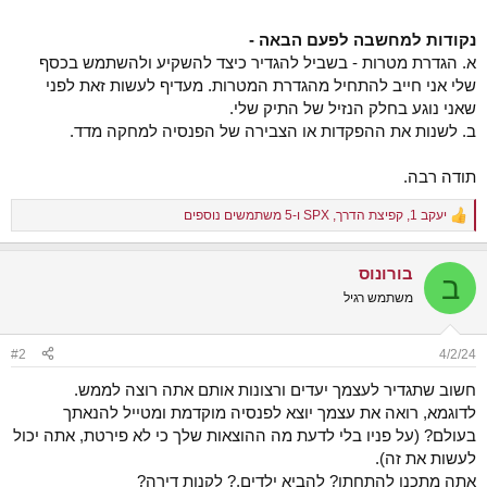
נקודות למחשבה לפעם הבאה -
א. הגדרת מטרות - בשביל להגדיר כיצד להשקיע ולהשתמש בכסף
שלי אני חייב להתחיל מהגדרת המטרות. מעדיף לעשות זאת לפני
שאני נוגע בחלק הנזיל של התיק שלי.
ב. לשנות את ההפקדות או הצבירה של הפנסיה למחקה מדד.
תודה רבה.
יעקב 1
,
קפיצת הדרך
,
SPX
ו-5 משתמשים נוספים
R
e
a
בורונוס
c
ב
t
משתמש רגיל
i
o
n
#2
4/2/24
s
:
חשוב שתגדיר לעצמך יעדים ורצונות אותם אתה רוצה לממש.
לדוגמא, רואה את עצמך יוצא לפנסיה מוקדמת ומטייל להנאתך
בעולם? (על פניו בלי לדעת מה ההוצאות שלך כי לא פירטת, אתה יכול
לעשות את זה).
אתה מתכנן להתחתן? להביא ילדים,? לקנות דירה?