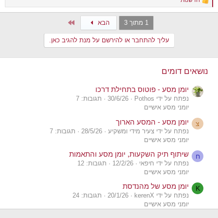
R
e
a
Last
1 מתוך 3
הבא
c
t
עליך להתחבר או להירשם על מנת להגיב כאן.
i
o
n
s
נושאים דומים
:
יומן מסע - פוטוס בתחילת דרכו
נפתח על ידי Pothos
30/6/26
תגובות: 7
יומני מסע אישיים
יומן מסע - המסע הארוך
צ
נפתח על ידי צעיר מידי ומשקיע
28/5/26
תגובות: 7
יומני מסע אישיים
שיתוף תיק השקעות, יומן מסע והתאמות
ח
נפתח על ידי חיפאי
12/2/26
תגובות: 12
יומני מסע אישיים
יומן מסע של מהנדסת
K
נפתח על ידי kerenX
20/1/26
תגובות: 24
יומני מסע אישיים