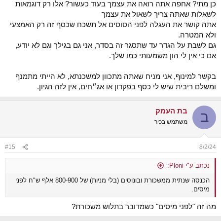
כן מתי? אחפה אתה רואה את עצמך בעוד כעשור? אלו רק דוגמאות
- מניות לרבות מניות דיבידנד (בשביל לכפות מימוש הון)
לשאלות שאתה צריך לשאול את עצמך
אתה קושר את העגלה לפני הסוסים אל תשכח שכסף זה רק האמצעי
המחשבה הזו היא מכיוון:
ולא המטרה.
1. תשאיר לי הצמדה לדירות בישראל והכנסה בשקלים
2. הכנסה דולרית ומט"חית ממקום אחר
גם לשבת על הגדר עד שתסגר זה בסדר, אני גם בגילך וגם לא יודע,
3. קרן ביטחון משמעותית שתעזור לי להיות רגוע בתקופות קשות וגם בשביל
אם כי אין לי הון משמעותי כמו שלך.
להשתחרר בחיים ואולי לשנות כיוון.
בקשר למינוף, אני מניח שאתה מתכוון למשכנתא, לא הייתי מתמנף
אבל זה רק מחשבה זריזה שיש לי עכשיו אחרי כתיבת התגובות האחרונות
ומשלם ריבית שיש לי כסף בפקדון או אג״חים, אין לזה הגיון.
ומחשבות שהיו לי בראש בתקופה האחרונה.
אני לא יודע אם או לא להתפנף, אם יש אפשרויות אחרות, מה החלוקה
בינהם, וכו'.
בת העמק
ב
משתמש בכיר
#15
8/2/24
נכתב ע"י Ploni:
הכנסה שנתית ממשכורת ובונוסים (בלי מניות) של 800-900 אלף ש"ח לפני
מיסים.
מה זה "לפני מיסים" כשמדובר בתלוש משכורת?