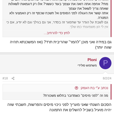
מתי? אחפה אתה רואה את עצמך בעוד כעשור? אלו רק דוגמאות לשאלות
שאתה צריך לשאול את עצמך
אתה קושר את העגלה לפני הסוסים אל תשכח שכסף זה רק האמצעי ולא
המטרה.
גם לשבת על הגדר עד שתסגר זה בסדר, אני גם בגילך וגם לא יודע, אם כי
אין לי הון משמעותי כמו שלך.
לחץ כדי להרחיב...
בקשר למינוף, אני מניח שאתה מתכוון למשכנתא, לא הייתי מתמנף ומשלם
ריבית שיש לי כסף בפקדון או אג״חים, אין לזה הגיון.
גם במידה ואני מוכן "להמר" שהריבית תרד? (ואז המשכנתא תהיה
שווה יותר)
Ploni
P
משתמש סולידי
#18
8/2/24
נכתב ע"י בת העמק:
מה זה "לפני מיסים" כשמדובר בתלוש משכורת?
הסכום השנתי שאני מעריך לפני ניכוי מיסים והפרשות, חשבתי שזה
יהיה מועיל בשביל להשלים את התמונה