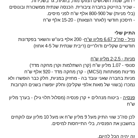
- רווק, שנות השלושים המוקדמות, בזוגיות, גר בשכירות.
- שכיר בהייטק בחברה ציבורית. הכנסה שנתית ממשכורת ובונוסים
(בלי מניות) של 800-900 אלף ש"ח לפני מיסים.
- חיסכון חודשי (לאחר הוצאות) - 15-20 אלף ש"ח
התיק שלי
נזיל - סה"כ 6.67 מליון ש"ח
- 200 אלף בעו"ש והשאר בפקדונות
חודשיים שקליים ודולריים (ריבית שנתית של 4-5 אחוז)
מניות - 2-2.5 מליון ש"ח
סנופי - 1.07 מליון ש"ח (קרן השתלמות וקרן מחקה מדד)
מדינות מפותחות (MCSI) - קרן מחקה מדד - 920 אלף ש"ח
מניות בחברה שאני עובד בה - מחזיק במניות, חלק כבר הופשרו ולא
נמכרו (בשווי של מאות אלפי שקלים) וחלק יופשרו בשנים הקרובות
פנסיה
- ביטוח מנהלים + קרן פנסיה (מסלול תלוי גיל) - בערך מליון
ש"ח
לכן סה"כ שווי התיק מעל 9 מליון ש"ח או מעל 10 מליון עם לוקחים
בחשבון את הפנסיה, בלי התייחסות למיסים.
זה יהיה הכל להיום.