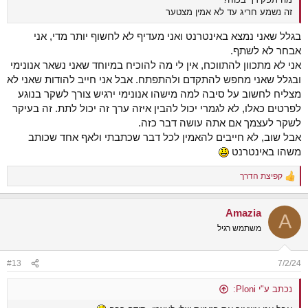
זה נשמע חריג עד לא אמין מצטער
בגלל שאני נמצא באינטרנט ואני מעדיף לא לחשוף יותר מדי, אני
אבחר לא לשתף.
אני לא מתכוון להתווכח, אין לי מה להוכיח במיוחד שאני נשאר אנונימי
ובגלל שאני מחפש להתקדם ולהתפתח. אבל אני חייב להודות שאני לא
מצליח לחשוב על סיבה למה מישהו אנונימי ירגיש צורך לשקר בנוגע
לפרטים כאלו, לא לגמרי יכול להבין איזה ערך זה יכול לתת. זה בעיקר
לשקר לעצמך אם אתה עושה דבר כזה.
אבל שוב, לא חייבים להאמין לכל דבר שכתבתי ולאף אחד שכותב
משהו באינטרנט
קפיצת הדרך
R
e
a
Amazia
c
A
t
משתמש רגיל
i
o
n
#13
7/2/24
s
:
נכתב ע"י Ploni: