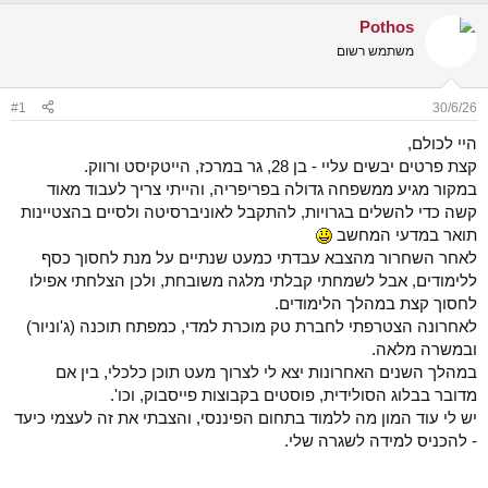
ש
א
Pothos
א
ר
י
משתמש רשום
ך
#1
30/6/26
היי לכולם,
קצת פרטים יבשים עליי - בן 28, גר במרכז, הייטקיסט ורווק.
במקור מגיע ממשפחה גדולה בפריפריה, והייתי צריך לעבוד מאוד
קשה כדי להשלים בגרויות, להתקבל לאוניברסיטה ולסיים בהצטיינות
תואר במדעי המחשב
לאחר השחרור מהצבא עבדתי כמעט שנתיים על מנת לחסוך כסף
ללימודים, אבל לשמחתי קבלתי מלגה משובחת, ולכן הצלחתי אפילו
לחסוך קצת במהלך הלימודים.
לאחרונה הצטרפתי לחברת טק מוכרת למדי, כמפתח תוכנה (ג'וניור)
ובמשרה מלאה.
במהלך השנים האחרונות יצא לי לצרוך מעט תוכן כלכלי, בין אם
מדובר בבלוג הסולידית, פוסטים בקבוצות פייסבוק, וכו'.
יש לי עוד המון מה ללמוד בתחום הפיננסי, והצבתי את זה לעצמי כיעד
- להכניס למידה לשגרה שלי.