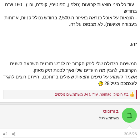
- עוד כל מיני הוצאות קבועות (טלפון, ספוטיפי, קופ"ח, וכו') - 160 ש"ח
בחודש
- הוצאות על אוכל כנראה באיזור ה-2,500 בחודש (כולל קניות, ארוחות
בעבודה ויציאות). לא מבסוט על זה.
זהו.
המשימה הגדולה שלי לזמן הקרוב זה לגבש תוכנית השקעה לשנים
הקרובות, להבין מה היעדים שלי ואיך לבנות תיק מאוזן.
אשמח לשמוע על טיפים והצעות שעולים ברוחכם, והייתם רוצים להגיד
לעצמכם בגיל 28
בת העמק
,
nomad
,
עידו ג
ו-3 משתמשים נוספים
R
e
a
בורונוס
c
ב
t
משתמש רגיל
i
o
n
#2
30/6/26
s