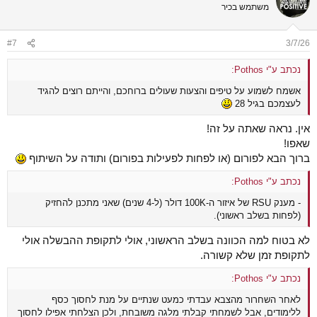
משתמש בכיר
#7
3/7/26
נכתב ע"י Pothos:
אשמח לשמוע על טיפים והצעות שעולים ברוחכם, והייתם רוצים להגיד
לעצמכם בגיל 28
אין. נראה שאתה על זה!
שאפו!
ברוך הבא לפורום (או לפחות לפעילות בפורום) ותודה על השיתוף
נכתב ע"י Pothos:
- מענק RSU של איזור ה-100K דולר (ל-4 שנים) שאני מתכנן להחזיק
(לפחות בשלב ראשוני).
לא בטוח למה הכוונה בשלב הראשוני, אולי לתקופת ההבשלה אולי
לתקופת זמן שלא קשורה.
נכתב ע"י Pothos:
לאחר השחרור מהצבא עבדתי כמעט שנתיים על מנת לחסוך כסף
ללימודים, אבל לשמחתי קבלתי מלגה משובחת, ולכן הצלחתי אפילו לחסוך