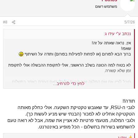
משתמש רשום
#8
5/7/26
נכתב ע"י עידו ג:
אין. נראה שאתה על זה!
שאפו!
ברוך הבא לפורום (או לפחות לפעילות בפורום) ותודה על השיתוף
לא בטוח למה הכוונה בשלב הראשוני, אולי לתקופת ההבשלה אולי לתקופת
זמן שלא קשורה.
תוכל לציין את שם המלגה ואיך הגעת אליה? האם נעזרת באתר בתשלום
לחץ כדי להרחיב...
(כמו מלגהפה)?
תודה!!
לגבי ה-RSU, עד שאגבש טקטיקת השקעה. אולי כחלק מאותה
הטקטיקה אחליט לא למכור (הבנתי שיש מניע לעשות כך).
ולגבי המלגה, מטעמי פרטיות לא אציין את שמה, אבל לא רואה טעם
להשתמש בשירות בתשלום - הכל מופיע באינטרנט.
עידו ג