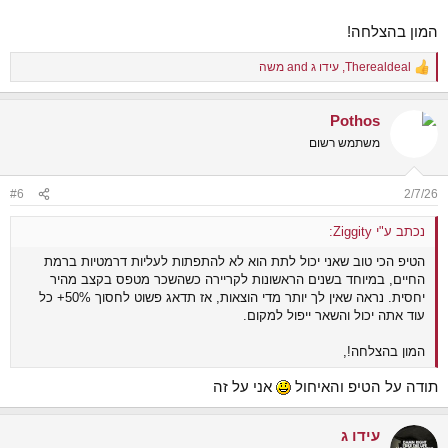
המון בהצלחה!
Therealdeal
,
עידו ג
and
משה
R
e
a
Pothos
c
t
משתמש רשום
i
o
n
#6
2/7/26
s
:
נכתב ע"י Ziggity:
הטיפ הכי טוב שאני יכול לתת הוא לא להתפתות לעליות דרמטיות ברמת
החיים, במיוחד בשנים הראשונות לקריירה כשהשכר מטפס בקצב מהיר
יחסית. נראה שאין לך יותר מדי הוצאות, אז תדאג פשוט לחסוך 50%+ כל
עוד אתה יכול והשאר ייפול למקום.
המון בהצלחה!,
תודה על הטיפ והאיחול
אני על זה
עידו ג