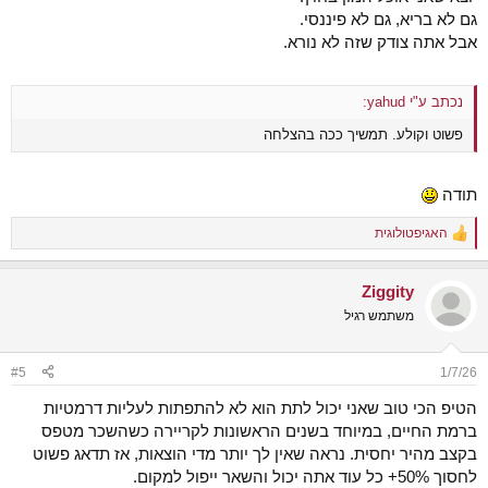
גם לא בריא, גם לא פיננסי.
אבל אתה צודק שזה לא נורא.
נכתב ע"י yahud:
פשוט וקולע. תמשיך ככה בהצלחה
תודה
האגיפטולוגית
R
e
a
Ziggity
c
t
משתמש רגיל
i
o
n
#5
1/7/26
s
:
הטיפ הכי טוב שאני יכול לתת הוא לא להתפתות לעליות דרמטיות
ברמת החיים, במיוחד בשנים הראשונות לקריירה כשהשכר מטפס
בקצב מהיר יחסית. נראה שאין לך יותר מדי הוצאות, אז תדאג פשוט
לחסוך 50%+ כל עוד אתה יכול והשאר ייפול למקום.