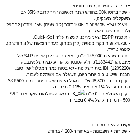
אחרי כל החפירות, קצת נתונים:
- שכר ברוטו 30K בחודש (שנה ראשונה יותר קרוב ל-35K אם
משקללים מענקים).
- מענק RSU של איזור ה-100K דולר (ל-4 שנים) שאני מתכנן להחזיק
(לפחות בשלב ראשוני).
- תוכנית ESPP שאני מתכנן לעשות עליה Quick-Sell.
- 24,200 ש"ח בקרן כספית (קרן בטחון, בערך הוצאות של 3 חודשים).
לאומי טרייד.
- תיק השקעות 145,000 ש"ח, כמעט הכל בקרן אירית S&P של
אינבסקו (1183441), חלק קטנטן על קרן עולמית של אינבסקו
(1209220). IBI בית השקעות - לא בטוח כמה המסלול שלי טוב,
הבנתי שיש טובים יותר היום, השאלה אם משתלם לעבור.
- קרן פנסיה - 48,300 ש"ח - מגדל מקפת אישית עוקב מדד S&P500 -
דמי ניהול של 1% מפרמיה 0.11% מצבירה
- קרן השתלמות - 0 ש"ח
- הראל השתלמות עוקב מדד S&P
500 - דמי ניהול של 0.4% מצבירה
וקצת הוצאות נוכחיות:
- שכירות + חשבונות - באיזור ה-4,200 בחודש