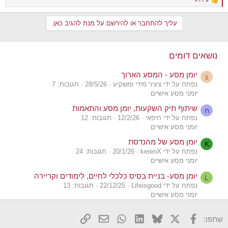
R
e
a
עליך להתחבר או להירשם על מנת להגיב כאן.
c
t
i
o
נושאים דומים
n
s
יומן מסע - המסע הארוך
:
צ
נפתח על ידי צעיר מידי ומשקיע
28/5/26
תגובות: 7
יומני מסע אישיים
שיתוף תיק השקעות, יומן מסע והתאמות
ח
נפתח על ידי חיפאי
12/2/26
תגובות: 12
יומני מסע אישיים
יומן מסע של מהנדסת
K
נפתח על ידי kerenX
20/1/26
תגובות: 24
יומני מסע אישיים
יומן מסע- בניית בסיס כלכלי לחיים, לימודים וקריירה
L
נפתח על ידי Lifeisgood
22/12/25
תגובות: 13
יומני מסע אישיים
יומן מסע - המסע שלי לעצמאות כלכלית עד 2035
X
פייסבוק
Bluesky
LinkedIn
WhatsApp
דואר אלקטרוני
הוסף קישור
שתפו:
נפתח על ידי פביאנו
29/7/25
תגובות: 41