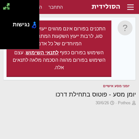
התחבר
הירשם
נגישות
התכנים בפורום אינם מהווים ייעוץ מקצועי מכל
סוג, לרבות ייעוץ השקעות המתחשב בצרכיו
המיוחדים של כל אדם.
השימוש בפורום כפוף
לתנאי השימוש
. עצם
השימוש בפורום מהווה הסכמה מלאה לתנאים
אלה.
יומני מסע אישיים
יומן מסע - פוטוס בתחילת דרכו
פ
פ
30/6/26
Pothos
ו
ו
ת
ר
ח
ס
ה
ם
נ
ב
ו
ת