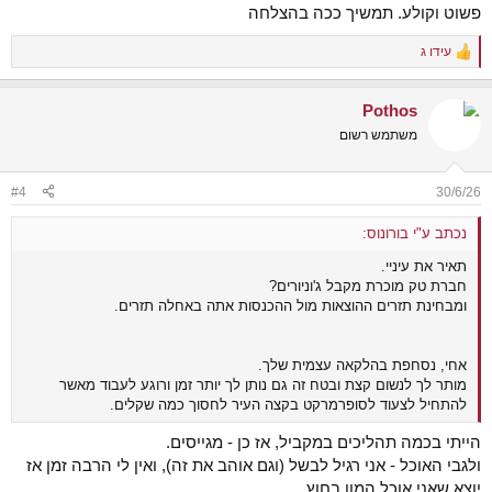
פשוט וקולע. תמשיך ככה בהצלחה
עידו ג
R
e
a
Pothos
c
t
משתמש רשום
i
o
n
#4
30/6/26
s
:
נכתב ע"י בורונוס:
תאיר את עיניי.
חברת טק מוכרת מקבל ג'וניורים?
ומבחינת תזרים ההוצאות מול ההכנסות אתה באחלה תזרים.
אחי, נסחפת בהלקאה עצמית שלך.
מותר לך לנשום קצת ובטח זה גם נותן לך יותר זמן ורוגע לעבוד מאשר
להתחיל לצעוד לסופרמרקט בקצה העיר לחסוך כמה שקלים.
הייתי בכמה תהליכים במקביל, אז כן - מגייסים.
ולגבי האוכל - אני רגיל לבשל (וגם אוהב את זה), ואין לי הרבה זמן אז
יוצא שאני אוכל המון בחוץ.